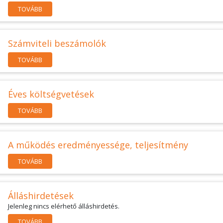
TOVÁBB
Számviteli beszámolók
TOVÁBB
Éves költségvetések
TOVÁBB
A működés eredményessége, teljesítmény
TOVÁBB
Álláshirdetések
Jelenleg nincs elérhető álláshirdetés.
TOVÁBB