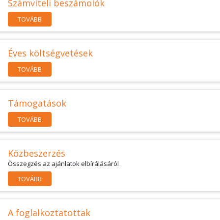
Számviteli beszámolók
TOVÁBB
Éves költségvetések
TOVÁBB
Támogatások
TOVÁBB
Közbeszerzés
Összegzés az ajánlatok elbírálásáról
TOVÁBB
A foglalkoztatottak