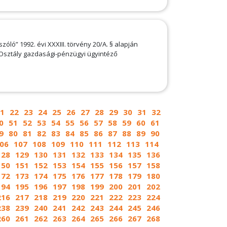
óló” 1992. évi XXXIII. törvény 20/A. § alapján
 Osztály gazdasági-pénzügyi ügyintéző
1
22
23
24
25
26
27
28
29
30
31
32
0
51
52
53
54
55
56
57
58
59
60
61
9
80
81
82
83
84
85
86
87
88
89
90
06
107
108
109
110
111
112
113
114
128
129
130
131
132
133
134
135
136
150
151
152
153
154
155
156
157
158
172
173
174
175
176
177
178
179
180
194
195
196
197
198
199
200
201
202
216
217
218
219
220
221
222
223
224
238
239
240
241
242
243
244
245
246
260
261
262
263
264
265
266
267
268