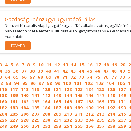
Gazdasági-pénzügyi ügyintézői állás
Nemzeti Kulturális Alap Igazgatósága a “Közalkalmazottak jogállásáról sz
pályázatot hirdet Nemzeti Kulturális Alap IgazgatóságaNKA Gazdasági
munkakör...
TOVÁBB
3
4
5
6
7
8
9
10
11
12
13
14
15
16
17
18
19
20
2
4
35
36
37
38
39
40
41
42
43
44
45
46
47
48
49
5
3
64
65
66
67
68
69
70
71
72
73
74
75
76
77
78
7
92
93
94
95
96
97
98
99
100
101
102
103
104
105
1
116
117
118
119
120
121
122
123
124
125
126
127
138
139
140
141
142
143
144
145
146
147
148
149
160
161
162
163
164
165
166
167
168
169
170
171
182
183
184
185
186
187
188
189
190
191
192
193
204
205
206
207
208
209
210
211
212
213
214
215
226
227
228
229
230
231
232
233
234
235
236
237
248
249
250
251
252
253
254
255
256
257
258
259