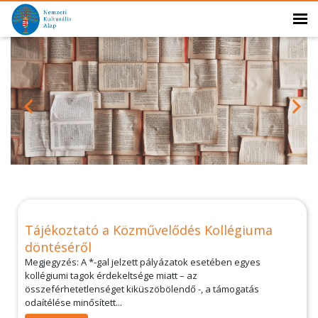
Tájékoztató a Közművelődés Kollégiuma
döntéséről
Megjegyzés: A *-gal jelzett pályázatok esetében egyes
kollégiumi tagok érdekeltsége miatt – az
összeférhetetlenséget kiküszöbölendő -, a támogatás
odaítélése minősített...