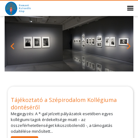
Tájékoztató a Szépirodalom Kollégiuma
döntéséről
Megjegyzés: A *-gal jelzett pályázatok esetében egyes
kollégiumi tagok érdekeltsége miatt – az
összeférhetetlenséget kiküszöbölendő -, a támogatás
odaítélése minősített...