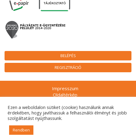
BELÉPÉS
REGISZTRÁCIÓ
Impresszum
Oldaltérkép
Munkatársak
Ezen a weboldalon sütiket (cookie) használunk annak
Adatkezelési tájékoztatók
érdekében, hogy javíthassuk a felhasználói élményt és jobb
Technikai ajánlás
szolgáltatást nyújthassunk.
Gyakran ismételt kérdések
Rendben
© 2026. Nemzeti Kulturális Alap