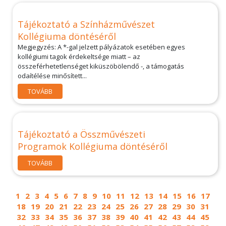
Tájékoztató a Színházművészet
Kollégiuma döntéséről
Megjegyzés: A *-gal jelzett pályázatok esetében egyes
kollégiumi tagok érdekeltsége miatt – az
összeférhetetlenséget kiküszöbölendő -, a támogatás
odaítélése minősített...
TOVÁBB
Tájékoztató a Összművészeti
Programok Kollégiuma döntéséről
TOVÁBB
1
2
3
4
5
6
7
8
9
10
11
12
13
14
15
16
17
18
19
20
21
22
23
24
25
26
27
28
29
30
31
32
33
34
35
36
37
38
39
40
41
42
43
44
45