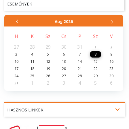
ESEMÉNYEK
Aug
2026
H
K
Sz
Cs
P
Sz
V
27
28
29
30
31
1
2
3
4
5
6
7
8
9
10
11
12
13
14
15
16
17
18
19
20
21
22
23
24
25
26
27
28
29
30
1
2
3
4
5
6
31
expand_more
HASZNOS LINKEK