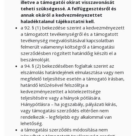
illetve a támogatói okirat visszavonását
teheti szükségessé. A felfüggesztésről és
annak okáról a kedvezményezettet
haladéktalanul tájékoztatni kell.
a 92. § (1) bekezdése szerint a kedvezményezett
a támogatott tevékenységről és a támogatott
tevékenység megvalósításával kapcsolatban
felmerült valamennyi költségről a támogatási
szerződésben rögzített határidőig készíti el a
beszámolóját.
a 94. § (2) bekezdésében foglaltak szerint az
elszámolás határidejének elmulasztása vagy nem
megfelelő teljesítése esetén a támogató írásban,
határidő kitűzésével felszólítja a
kedvezményezettet a kötelezettsége
teljesítésére vagy a hiányok pótlására.
Hiánypótlásra – ha jogszabály, pályázati kiírás,
vagy támogatási szerződés eltérően nem
rendelkezik – legfeljebb egy alkalommal van
lehetőség.
a támogatási szerződés módosítása nem