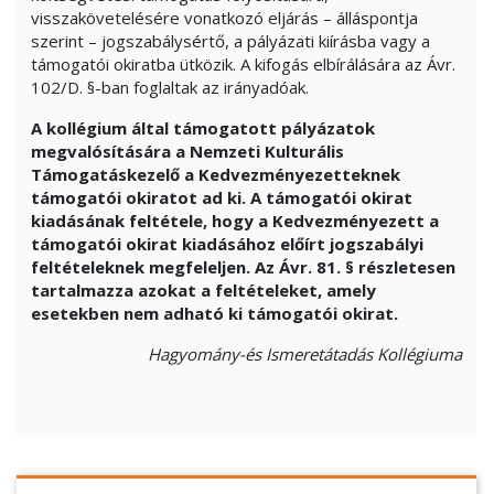
visszakövetelésére vonatkozó eljárás – álláspontja
szerint – jogszabálysértő, a pályázati kiírásba vagy a
támogatói okiratba ütközik. A kifogás elbírálására az Ávr.
102/D. §-ban foglaltak az irányadóak.
A kollégium által támogatott pályázatok
megvalósítására a Nemzeti Kulturális
Támogatáskezelő a
Kedvezményezetteknek
támogatói okiratot ad ki. A támogatói okirat
kiadásának feltétele, hogy a Kedvezményezett a
támogatói okirat kiadásához előírt jogszabályi
feltételeknek megfeleljen. Az Ávr. 81. § részletesen
tartalmazza azokat a feltételeket, amely
esetekben nem adható ki támogatói okirat.
Hagyomány-és Ismeretátadás Kollégiuma