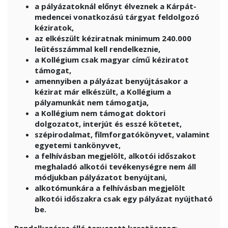
a pályázatoknál előnyt élveznek a Kárpát-
medencei vonatkozású tárgyat
feldolgozó
kéziratok,
az elkészült kéziratnak minimum 240.000
leütésszámmal kell
rendelkeznie,
a Kollégium csak magyar című kéziratot
támogat,
amennyiben a pályázat benyújtásakor a
kézirat már elkészült, a Kollégium
a
pályamunkát nem támogatja,
a Kollégium nem támogat doktori
dolgozatot, interjút és esszé kötetet,
szépirodalmat, filmforgatókönyvet, valamint
egyetemi tankönyvet,
a felhívásban megjelölt, alkotói időszakot
meghaladó alkotói
tevékenységre nem áll
módjukban pályázatot benyújtani,
alkotómunkára a felhívásban megjelölt
alkotói időszakra csak egy pályázat
nyújtható
be.