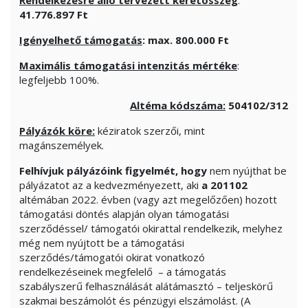
Rendelkezésre álló tervezett keretösszeg
:
41.776.897
Ft
Igényelhető támogatás
: max. 800.000 Ft
Maximális támogatási intenzitás mértéke
:
legfeljebb 100%.
Altéma kódszáma:
504102/312
Pályázók köre:
kéziratok szerzői, mint
magánszemélyek.
Felhívjuk pályázóink figyelmét, hogy
nem nyújthat be
pályázatot az a kedvezményezett, aki
a
201102
altémában 2022. évben (vagy azt megelőzően) hozott
támogatási döntés alapján olyan támogatási
szerződéssel/ támogatói okirattal rendelkezik, melyhez
még nem nyújtott be a támogatási
szerződés/támogatói okirat vonatkozó
rendelkezéseinek megfelelő – a támogatás
szabályszerű felhasználását alátámasztó – teljeskörű
szakmai beszámolót és pénzügyi elszámolást. (A