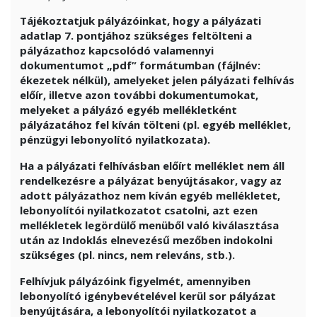
Tájékoztatjuk pályázóinkat, hogy a pályázati
adatlap 7. pontjához szükséges feltölteni a
pályázathoz kapcsolódó valamennyi
dokumentumot „pdf” formátumban (fájlnév:
ékezetek nélkül), amelyeket jelen pályázati felhívás
előír, illetve azon további dokumentumokat,
melyeket a pályázó egyéb mellékletként
pályázatához fel kíván tölteni (pl. egyéb melléklet,
pénzügyi lebonyolító nyilatkozata).
Ha a pályázati felhívásban előírt melléklet nem áll
rendelkezésre a pályázat benyújtásakor, vagy az
adott pályázathoz nem kíván egyéb mellékletet,
lebonyolítói nyilatkozatot csatolni, azt ezen
mellékletek legördülő menüből való kiválasztása
után az Indoklás elnevezésű mezőben indokolni
szükséges (pl. nincs, nem releváns, stb.).
Felhívjuk pályázóink figyelmét, amennyiben
lebonyolító igénybevételével kerül sor pályázat
benyújtására, a lebonyolítói nyilatkozatot a