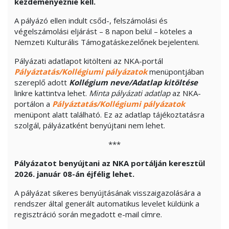
kezdeményeznie kell.
A pályázó ellen indult csőd-, felszámolási és
végelszámolási eljárást – 8 napon belül – köteles a
Nemzeti Kulturális Támogatáskezelőnek bejelenteni.
Pályázati adatlapot kitölteni az NKA-portál
Pályáztatás/Kollégiumi pályázatok
menüpontjában
szereplő adott
Kollégium neve/Adatlap kitöltése
linkre kattintva lehet.
Minta pályázati adatlap
az NKA-
portálon a
Pályáztatás/Kollégiumi pályázatok
menüpont alatt található. Ez az adatlap tájékoztatásra
szolgál, pályázatként benyújtani nem lehet.
***
Pályázatot benyújtani az NKA portálján keresztül
2026. január 08-án éjfélig lehet.
A pályázat sikeres benyújtásának visszaigazolására a
rendszer által generált automatikus levelet küldünk a
regisztráció során megadott e-mail címre.