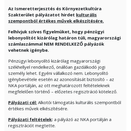
Az Ismeretterjesztés és Környezetkultúra
Szakterület pályázatot hirdet
kulturális
szempontból értékes művek elkészítésére.
Felhívjuk szíves figyelmüket, hogy pénzügyi
lebonyolítót kizárólag határon túli, magyarországi
számlaszámmal NEM RENDELKEZŐ pályázók
vehetnek igénybe.
Pénzügyi lebonyolító kizárólag magyarországi
székhellyel rendelkező, önállóan gazdálkodó jogi
személy lehet. Egyéni vállalkozó nem. Lebonyolító
igénybevétele esetén az azonosítását biztosító – az
NKA portálján, az ott meghatározott feltételeknek
megfelelően történő – előzetes regisztráció kötelező.
Pályázati cél:
Alkotói támogatás kulturális szempontból
értékes művek elkészítésére.
Pályázati feltételek
:
a pályázó az NKA portálján a
regisztrációt megtette.