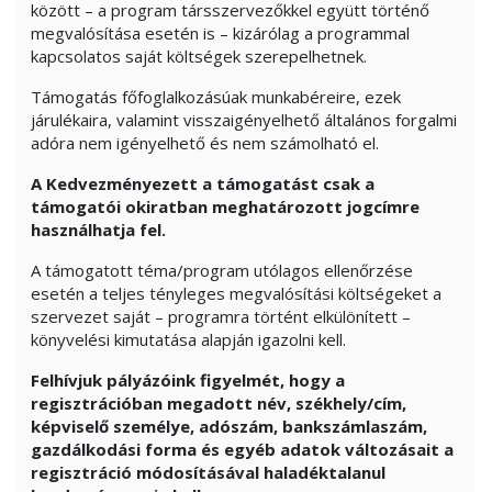
között – a program társszervezőkkel együtt történő
megvalósítása esetén is – kizárólag a programmal
kapcsolatos saját költségek szerepelhetnek.
Támogatás főfoglalkozásúak munkabéreire, ezek
járulékaira, valamint visszaigényelhető általános forgalmi
adóra nem igényelhető és nem számolható el.
A
Kedvezményezett a támogatást csak a
támogatói okiratban meghatározott jogcímre
használhatja fel.
A támogatott téma/program utólagos ellenőrzése
esetén a teljes tényleges megvalósítási költségeket a
szervezet saját – programra történt elkülönített –
könyvelési kimutatása alapján igazolni kell.
Felhívjuk pályázóink figyelmét, hogy a
regisztrációban megadott név, székhely/cím,
képviselő személye, adószám, bankszámlaszám,
gazdálkodási forma és egyéb adatok változásait a
regisztráció módosításával haladéktalanul