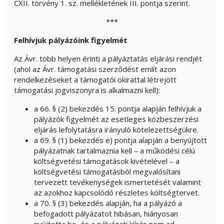
CXII. törvény 1. sz. mellékletének III. pontja szerint.
***
Felhívjuk pályázóink figyelmét
Az Ávr. több helyen érinti a pályáztatás eljárási rendjét
(ahol az Ávr. támogatási szerződést említ azon
rendelkezéseket a támogatói okirattal létrejött
támogatási jogviszonyra is alkalmazni kell):
a 66. § (2) bekezdés 15. pontja alapján felhívjuk a
pályázók figyelmét az esetleges közbeszerzési
eljárás lefolytatásra irányuló kötelezettségükre.
a 69. § (1) bekezdés e) pontja alapján a benyújtott
pályázatnak tartalmaznia kell – a működési célú
költségvetési támogatások kivételével – a
költségvetési támogatásból megvalósítani
tervezett tevékenységek ismertetését valamint
az azokhoz kapcsolódó részletes költségtervet.
a 70. § (3) bekezdés alapján, ha a pályázó a
befogadott pályázatot hibásan, hiányosan