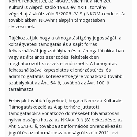
Korm. rendelettel, az NKAtv., valamint a Nemzeti
Kulturális Alapról szóló 1993. évi XXIII. törvény
végrehajtásáról szóló 9/2006. (V. 9.) NKÖM-rendelet (a
továbbiakban: NKAvhr.) alapján támogatásban
részesülnek.
Tájékoztatjuk, hogy a támogatási igény jogosságát, a
költségvetési támogatás és a saját forrás
felhasználását jogszabályban és a támogatói okiratban
vagy az általános szerződési feltételekben
meghatározott szervek ellenőrizhetik. A támogatás
felhasználásával kapcsolatos ellenőrzéstűrési és
adatszolgáltatási kötelezettségére vonatkozó további
szabályokat az Áht. 54. §, továbbá az Ávr. 100. §
tartalmazza.
Felhívjuk továbbá figyelmét, hogy a Nemzeti Kulturális
Támogatáskezelő az Alap terhére juttatott
támogatásokra vonatkozó döntéseket folyamatosan
nyilvánosságra hozza az NKAtv. 9. § (8) bekezdése, az
Áht. 56/B-C. §, továbbá az információs önrendelkezési
jogról és az információszabadságról szóló 2011. évi