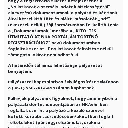
hogy a regisztráció sikeres befejezéséhez a
„Nyilatkozat a személyi adatok hitelességéről”
elnevezésű dokumentumnak a pályázó és két tanú
által kézzel kitöltött és aláírt másolatát „pdf”
(ékezetek nélkül) fájl formátumban fel kell töltenie
a „Dokumentumok” mezőbe a „KITÖLTÉSI
ÚTMUTATÓ AZ NKA PORTÁLJÁN TÖRTÉNŐ
REGISZTRÁCIÓHOZ” nevű dokumentumban
foglaltak szerint. E nyilatkozat feltöltése nélkül
támogatói okirat nem adható ki.
A határidőn túl nincs lehetősége pályázatot
benyújtani.
Pályázattal kapcsolatban felvilágosítást telefonon
a (36-1) 550-2614-es számon kaphatnak.
Felhívjuk pályázóink figyelmét, hogy amennyiben a
pályázati döntés időpontjában az NKAvhr-ben
foglaltak szerint a pályázó a kezelő szervvel
kötött korábbi szerződésében/okiratban foglalt
feltételeket (pénzügyi elszámolás, szakmai