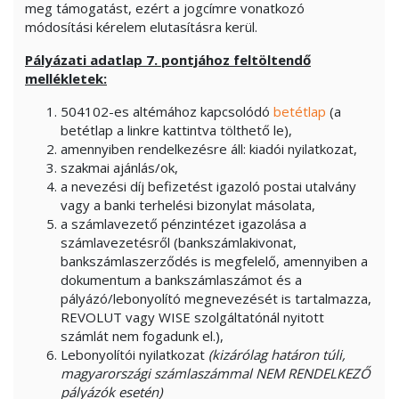
meg támogatást, ezért a jogcímre vonatkozó
módosítási kérelem elutasításra kerül.
Pályázati adatlap 7. pontjához feltöltendő
mellékletek:
504102-es altémához kapcsolódó
betétlap
(a
betétlap a linkre kattintva tölthető le),
amennyiben rendelkezésre áll: kiadói nyilatkozat,
szakmai ajánlás/ok,
a nevezési díj befizetést igazoló postai utalvány
vagy a banki terhelési bizonylat másolata,
a számlavezető pénzintézet igazolása a
számlavezetésről (bankszámlakivonat,
bankszámlaszerződés is megfelelő, amennyiben a
dokumentum a bankszámlaszámot és a
pályázó/lebonyolító megnevezését is tartalmazza,
REVOLUT vagy WISE szolgáltatónál nyitott
számlát nem fogadunk el.),
Lebonyolítói nyilatkozat
(kizárólag határon túli,
magyarországi számlaszámmal NEM RENDELKEZŐ
pályázók esetén)