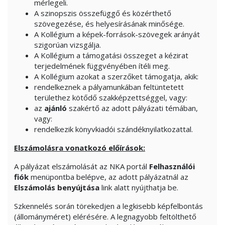
mérlegeli.
A szinopszis összefüggő és közérthető
szövegezése, és helyesírásának minősége.
A Kollégium a képek-források-szövegek arányát
szigorúan vizsgálja.
A Kollégium a támogatási összeget a kézirat
terjedelmének függvényében ítéli meg.
A Kollégium azokat a szerzőket támogatja, akik:
rendelkeznek a pályamunkában feltüntetett
területhez kötődő szakképzettséggel, vagy:
az
ajánló
szakértő az adott pályázati témában,
vagy:
rendelkezik könyvkiadói szándéknyilatkozattal.
Elszámolásra vonatkozó előírások:
A pályázat elszámolását az NKA portál
Felhasználói
fiók
menüpontba belépve, az adott pályázatnál az
Elszámolás benyújtása
link alatt nyújthatja be.
Szkennelés során törekedjen a legkisebb képfelbontás
(állományméret) elérésére. A legnagyobb feltölthető