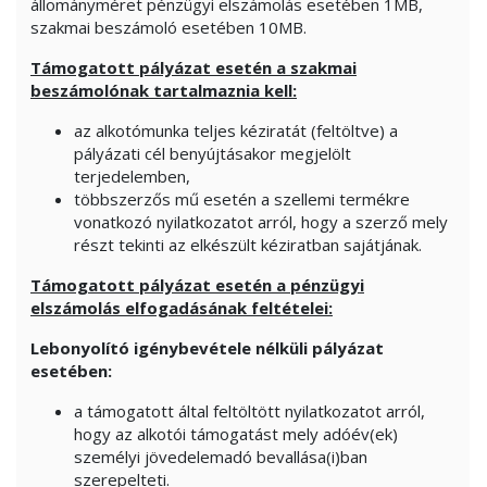
állományméret pénzügyi elszámolás esetében 1MB,
szakmai beszámoló esetében 10MB.
Támogatott pályázat esetén a szakmai
beszámolónak tartalmaznia kell:
az alkotómunka teljes kéziratát (feltöltve) a
pályázati cél benyújtásakor megjelölt
terjedelemben,
többszerzős mű esetén a szellemi termékre
vonatkozó nyilatkozatot arról, hogy a szerző mely
részt tekinti az elkészült kéziratban sajátjának.
Támogatott pályázat esetén a pénzügyi
elszámolás elfogadásának feltételei:
Lebonyolító igénybevétele nélküli pályázat
esetében:
a támogatott által feltöltött nyilatkozatot arról,
hogy az alkotói támogatást mely adóév(ek)
személyi jövedelemadó bevallása(i)ban
szerepelteti.