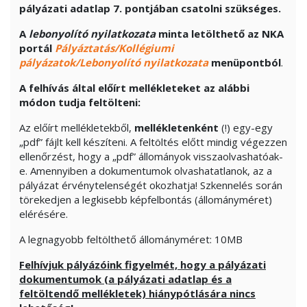
pályázati adatlap 7. pontjában csatolni szükséges.
A
lebonyolító nyilatkozat
a
minta letölthető az NKA
portál
Pályáztatás/Kollégiumi
pályázatok/Lebonyolító nyilatkozata
menüpontból
.
A felhívás által előírt mellékleteket az alábbi
módon tudja feltölteni:
Az előírt mellékletekből,
mellékletenként
(!) egy-egy
„pdf” fájlt kell készíteni. A feltöltés előtt mindig végezzen
ellenőrzést, hogy a „pdf” állományok visszaolvashatóak-
e. Amennyiben a dokumentumok olvashatatlanok, az a
pályázat érvénytelenségét okozhatja! Szkennelés során
törekedjen a legkisebb képfelbontás (állományméret)
elérésére.
A legnagyobb feltölthető állományméret: 10MB
Felhívjuk pályázóink figyelmét, hogy a pályázati
dokumentumok (a pályázati adatlap és a
feltöltendő mellékletek) hiánypótlására nincs