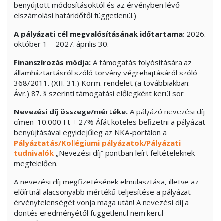
benyújtott módosításoktól és az érvényben lévő
elszámolási határidőtől függetlenül.)
A pályázati cél megvalósításának időtartama:
2026.
október 1 – 2027. április 30.
Finanszírozás módja:
A támogatás folyósítására az
államháztartásról szóló törvény végrehajtásáról szóló
368/2011. (XII. 31.) Korm. rendelet (a továbbiakban:
Ávr.) 87. § szerinti támogatási előlegként kerül sor.
Nevezési díj összege/mértéke
:
A pályázó nevezési díj
címen 10.000 Ft + 27% Áfát köteles befizetni a pályázat
benyújtásával egyidejűleg az NKA-portálon a
Pályáztatás/Kollégiumi pályázatok/Pályázati
tudnivalók
„Nevezési díj” pontban leírt feltételeknek
megfelelően.
A nevezési díj megfizetésének elmulasztása, illetve az
előírtnál alacsonyabb mértékű teljesítése a pályázat
érvénytelenségét vonja maga után! A nevezési díj a
döntés eredményétől függetlenül nem kerül