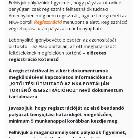
Felhívjuk pályázóink figyelmét, hogy pályázatot online
benyújtani csak regisztrált felhasználók tudnak!
Amennyiben még nem regisztrált, úgy azt megteheti az
NKA-portál
Regisztráció
menüpontja alatt. Regisztráció
végrehajtása után pályázat már benyújtható.
Lebonyolító igénybevétele esetén az azonosítását
biztosító – az Alap portálján, az ott meghatározott
feltételeknek megfelelően történő –
előzetes
regisztráció kötelező
.
A regisztrációval és a kért dokumentumok
megküldésével kapcsolatos információkat a
„KITÖLTÉSI ÚTMUTATÓ AZ NKA PORTÁLJÁN
TÖRTÉNŐ REGISZTRÁCIÓHOZ” nevű dokumentum
tartalmazza.
Javasoljuk, hogy regisztrációját az első beadandó
pályázat benyújtási határidejét megelőzően,
minimum 5 munkanappal korábban kezdje meg.
Felhívjuk a magánszemélyként pályázók figyelmét,