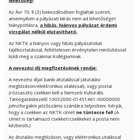
lehetőség!
Az Ávr 70. § (3) bekezdésében foglaltak szerint,
amennyiben a pályázati kiírás nem ad lehetőséget
hiánypótlásra,
a hibás, hiányos pályázat
érdemi
vizsgálat nélkül elutasítható.
Az NKTK a hiányos vagy hibás pályázatokat
tájékoztatással, feltételesen érvénytelen minősítéssel
küldi meg a szakmai Kollégiumnak.
A nevezési díj megfizetésének rendje:
A nevezési díjat banki átutalással (átutalási
megbízáson/elektronikus utalással), vagy postai
(rózsaszín) csekken kell a Nemzeti Kulturális
Támogatáskezelő 10032000-01451461-00000000
pénzforgalmi jelzőszámú számlára teljesíteni. Kérjük,
hogy a csekken az NKTK címét
ne tüntesse fel!
(A
címet is tartalmazó csekket/csekkeket a posta nem
kézbesíti.)
Az átutalási megbízáson, vagy elektronikus utalással