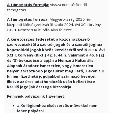
A támogatás formája:
vissza nem térítendő
támogatás
A támogatás forrása
:
Magyarország 2025. évi
központi költségvetéséről szóló 2024. évi XC. törvény
LXVII. Nemzeti Kulturális Alap fejezet.
A keretösszeg fedezetét a közös jogkezelő
szervezetektől a szerzői jogok és a szerzői joghoz
kapcsolódó jogok közös kezeléséről szóló 2016. évi
XCIII. törvény (Kjkt.) 42. §, 44. §, valamint a 45. § (2)
és (3) bekezdése alapján a Nemzeti Kulturális
Alapnak átadott ismeretlen, vagy ismeretlen
helyen tartózkodó jogosultat megillető, 3 éven túl
ki nem fizethető jogdíjakból származó bevétel,
illetve az üres adathordozók után befizetésre
kerülő jogdíjak összege biztosítja.
Felhívjuk pályázóink figyelmét:
a Kollégiumhoz elsőszerzős művekkel nem
lehet pályázni,