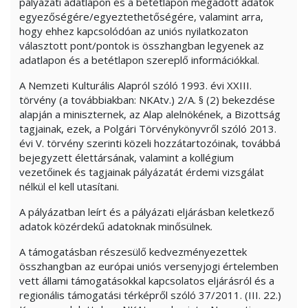
pályázati adatlapon és a betétlapon megadott adatok
egyezőségére/egyeztethetőségére, valamint arra,
hogy ehhez kapcsolódóan az uniós nyilatkozaton
választott pont/pontok is összhangban legyenek az
adatlapon és a betétlapon szereplő információkkal.
A Nemzeti Kulturális Alapról szóló 1993. évi XXIII.
törvény (a továbbiakban: NKAtv.) 2/A. § (2) bekezdése
alapján a miniszternek, az Alap alelnökének, a Bizottság
tagjainak, ezek, a Polgári Törvénykönyvről szóló 2013.
évi V. törvény szerinti közeli hozzátartozóinak, továbbá
bejegyzett élettársának, valamint a kollégium
vezetőinek és tagjainak pályázatát érdemi vizsgálat
nélkül el kell utasítani.
A pályázatban leírt és a pályázati eljárásban keletkező
adatok közérdekű adatoknak minősülnek.
A támogatásban részesülő kedvezményezettek
összhangban az európai uniós versenyjogi értelemben
vett állami támogatásokkal kapcsolatos eljárásról és a
regionális támogatási térképről szóló 37/2011. (III. 22.)