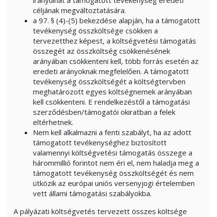
irányulhat a támogatott tevékenység eredeti
céljának megváltoztatására.
a 97. § (4)-(5) bekezdése alapján, ha a támogatott
tevékenység összköltsége csökken a
tervezetthez képest, a költségvetési támogatás
összegét az összköltség csökkenésének
arányában csökkenteni kell, több forrás esetén az
eredeti arányoknak megfelelően. A támogatott
tevékenység összköltségét a költségtervben
meghatározott egyes költségnemek arányában
kell csökkenteni. E rendelkezéstől a támogatási
szerződésben/támogatói okiratban a felek
eltérhetnek.
Nem kell alkalmazni a fenti szabályt, ha az adott
támogatott tevékenységhez biztosított
valamennyi költségvetési támogatás összege a
hárommillió forintot nem éri el, nem haladja meg a
támogatott tevékenység összköltségét és nem
ütközik az európai uniós versenyjogi értelemben
vett állami támogatási szabályokba.
A pályázati költségvetés tervezett összes költsége