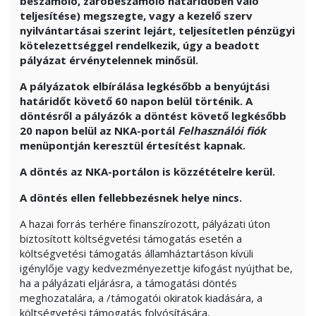
beszámoló, záróbeszámoló határidőben való
teljesítése) megszegte, vagy a kezelő szerv
nyilvántartásai szerint lejárt, teljesítetlen pénzügyi
kötelezettséggel rendelkezik, úgy a beadott
pályázat érvénytelennek minősül.
A pályázatok elbírálása legkésőbb a benyújtási
határidőt követő 60 napon belül történik. A
döntésről a pályázók a döntést követő legkésőbb
20 napon belül az NKA-portál
Felhasználói fiók
menüpontján keresztül értesítést kapnak.
A döntés az NKA-portálon is közzétételre kerül.
A döntés ellen fellebbezésnek helye nincs.
A hazai forrás terhére finanszírozott, pályázati úton
biztosított költségvetési támogatás esetén a
költségvetési támogatás államháztartáson kívüli
igénylője vagy kedvezményezettje kifogást nyújthat be,
ha a pályázati eljárásra, a támogatási döntés
meghozatalára, a /támogatói okiratok kiadására, a
költségvetési támogatás folyósítására,