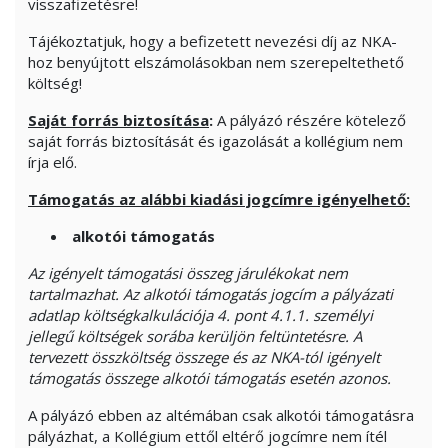
visszafizetésre!
Tájékoztatjuk, hogy a befizetett nevezési díj az NKA-
hoz benyújtott elszámolásokban nem szerepeltethető
költség!
Saját forrás biztosítása
:
A pályázó részére kötelező
saját forrás biztosítását és igazolását a kollégium nem
írja elő.
Támogatás az alábbi kiadási jogcímre igényelhető:
alkotói támogatás
Az igényelt támogatási összeg járulékokat nem
tartalmazhat. Az alkotói támogatás jogcím a pályázati
adatlap költségkalkulációja 4. pont 4.1.1. személyi
jellegű költségek sorába kerüljön feltüntetésre. A
tervezett összköltség összege és az NKA-tól igényelt
támogatás összege alkotói támogatás esetén azonos.
A pályázó ebben az altémában csak alkotói támogatásra
pályázhat, a Kollégium ettől eltérő jogcímre nem ítél