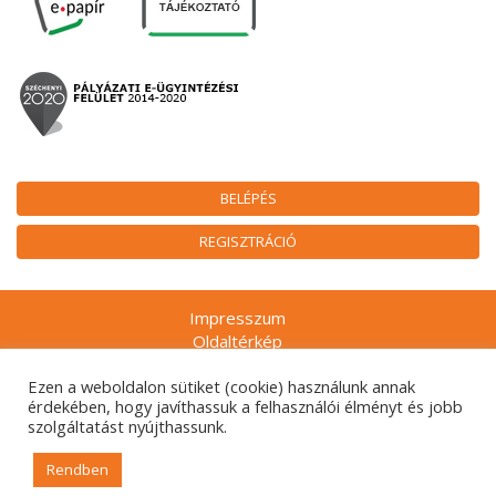
BELÉPÉS
REGISZTRÁCIÓ
Impresszum
Oldaltérkép
Munkatársak
Ezen a weboldalon sütiket (cookie) használunk annak
Adatkezelési tájékoztatók
érdekében, hogy javíthassuk a felhasználói élményt és jobb
Technikai ajánlás
szolgáltatást nyújthassunk.
Gyakran ismételt kérdések
Rendben
© 2026. Nemzeti Kulturális Alap