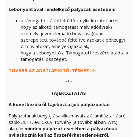
Lebonyolítóval rendelkező pályázat esetében:
a támogatott által feltöltött nyilatkozatot arról,
hogy az alkotói támogatást mely adóév(ek)
személyi jövedelemadó bevallása(i)ban
szerepelteti, továbbá feltöltve azokat a pénzügyi
bizonylatokat, amelyek igazolják,
hogy a Lebonyolító a Támogatott részére átadta a
támogatási összeget.
TOVÁBB AZ ADATLAP KITÖLTÉSHEZ >>
***
TÁJÉKOZTATÁS
A következőkről tájékoztatjuk pályázóinkat:
Pályázatának benyújtása alkalmával az államháztartásról
szóló 2011. évi CXCV. törvény (a továbbiakban: Áht.)
alapján
minden pályázat esetében a pályázónak
nyilatkoznia kell az összeférhetetlenségről.