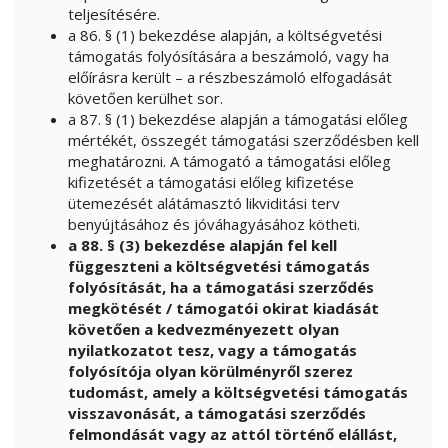
teljesítésére.
a 86. § (1) bekezdése alapján, a költségvetési
támogatás folyósítására a beszámoló, vagy ha
előírásra került – a részbeszámoló elfogadását
követően kerülhet sor.
a 87. § (1) bekezdése alapján a támogatási előleg
mértékét, összegét támogatási szerződésben kell
meghatározni. A támogató a támogatási előleg
kifizetését a támogatási előleg kifizetése
ütemezését alátámasztó likviditási terv
benyújtásához és jóváhagyásához kötheti.
a 88. § (3) bekezdése alapján fel kell
függeszteni a költségvetési támogatás
folyósítását, ha a támogatási szerződés
megkötését / támogatói okirat kiadását
követően a kedvezményezett olyan
nyilatkozatot tesz, vagy a támogatás
folyósítója olyan körülményről szerez
tudomást, amely a költségvetési támogatás
visszavonását, a támogatási szerződés
felmondását vagy az attól történő elállást,