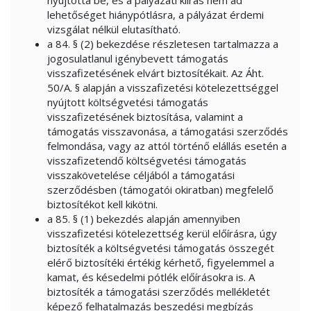
nyújtotta be, és a pályázati kiírás nem ad
lehetőséget hiánypótlásra, a pályázat érdemi
vizsgálat nélkül elutasítható.
a 84. § (2) bekezdése részletesen tartalmazza a
jogosulatlanul igénybevett támogatás
visszafizetésének elvárt biztosítékait. Az Áht.
50/A. § alapján a visszafizetési kötelezettséggel
nyújtott költségvetési támogatás
visszafizetésének biztosítása, valamint a
támogatás visszavonása, a támogatási szerződés
felmondása, vagy az attól történő elállás esetén a
visszafizetendő költségvetési támogatás
visszakövetelése céljából a támogatási
szerződésben (támogatói okiratban) megfelelő
biztosítékot kell kikötni.
a 85. § (1) bekezdés alapján amennyiben
visszafizetési kötelezettség kerül előírásra, úgy
biztosíték a költségvetési támogatás összegét
elérő biztosítéki értékig kérhető, figyelemmel a
kamat, és késedelmi pótlék előírásokra is. A
biztosíték a támogatási szerződés mellékletét
képező felhatalmazás beszedési megbízás