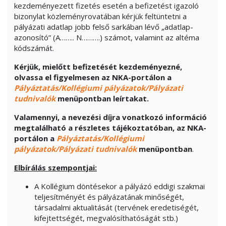
kezdeményezett fizetés esetén a befizetést igazoló
bizonylat közleményrovatában kérjük feltüntetni a
pályázati adatlap jobb felső sarkában lévő „adatlap-
azonosító” (A…….. N……….) számot, valamint az altéma
kódszámát.
Kérjük, mielőtt befizetését kezdeményezné,
olvassa el figyelmesen az NKA-portálon a
Pályáztatás/Kollégiumi pályázatok/Pályázati
tudnivalók
menüpontban leírtakat.
Valamennyi, a nevezési díjra vonatkozó információ
megtalálható a részletes tájékoztatóban, az NKA-
portálon a
Pályáztatás/Kollégiumi
pályázatok/Pályázati tudnivalók
menüpontban
.
Elbírálás szempontjai:
A Kollégium döntésekor a pályázó eddigi szakmai
teljesítményét és pályázatának minőségét,
társadalmi aktualitását (tervének eredetiségét,
kifejtettségét, megvalósíthatóságát stb.)