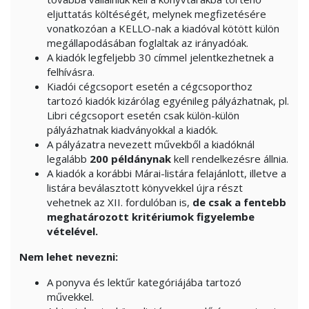
eljuttatás költéségét, melynek megfizetésére
vonatkozóan a KELLO-nak a kiadóval kötött külön
megállapodásában foglaltak az irányadóak.
A kiadók legfeljebb 30 címmel jelentkezhetnek a
felhívásra.
Kiadói cégcsoport esetén a cégcsoporthoz
tartozó kiadók kizárólag egyénileg pályázhatnak, pl.
Libri cégcsoport esetén csak külön-külön
pályázhatnak kiadványokkal a kiadók.
A pályázatra nevezett művekből a kiadóknál
legalább
200 példánynak
kell rendelkezésre állnia.
A kiadók a korábbi Márai-listára felajánlott, illetve a
listára beválasztott könyvekkel újra részt
vehetnek az XII. fordulóban is,
de csak a fentebb
meghatározott kritériumok figyelembe
vételével.
Nem lehet nevezni:
A ponyva és lektűr kategóriájába tartozó
művekkel.