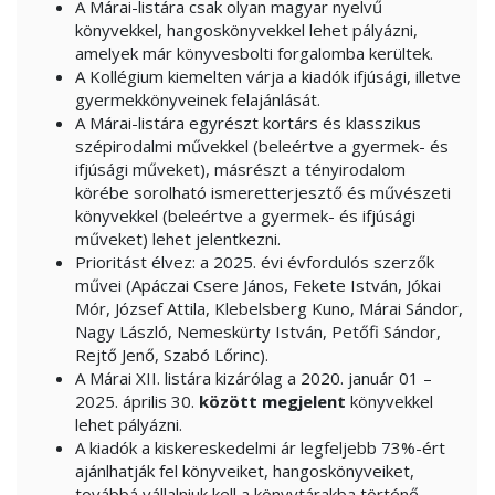
A Márai-listára csak olyan magyar nyelvű
könyvekkel, hangoskönyvekkel lehet pályázni,
amelyek már könyvesbolti forgalomba kerültek.
A Kollégium kiemelten várja a kiadók ifjúsági, illetve
gyermekkönyveinek felajánlását.
A Márai-listára egyrészt kortárs és klasszikus
szépirodalmi művekkel (beleértve a gyermek- és
ifjúsági műveket), másrészt a tényirodalom
körébe sorolható ismeretterjesztő és művészeti
könyvekkel (beleértve a gyermek- és ifjúsági
műveket) lehet jelentkezni.
Prioritást élvez: a 2025. évi évfordulós szerzők
művei (Apáczai Csere János, Fekete István, Jókai
Mór, József Attila, Klebelsberg Kuno, Márai Sándor,
Nagy László, Nemeskürty István, Petőfi Sándor,
Rejtő Jenő, Szabó Lőrinc).
A Márai XII. listára kizárólag a 2020. január 01 –
2025. április 30.
között megjelent
könyvekkel
lehet pályázni.
A kiadók a kiskereskedelmi ár legfeljebb 73%-ért
ajánlhatják fel könyveiket, hangoskönyveiket,
továbbá vállalniuk kell a könyvtárakba történő