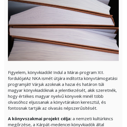
Figyelem, könyvkiadók! Indul a Márai-program XII.
fordulója!Az NKA ismét útjára indította könyvtámogatási
programját! Várjuk azoknak a hazai és határon túli
magyar könyvkiadóknak a jelentkezését, akik szeretnék,
hogy értékes magyar nyelvű könyveik minél több
olvasóhoz eljussanak a könyvtárakon keresztül, és
fontosnak tartják az olvasás népszerűsítését.
A könyvszakmai projekt célja:
a nemzeti kultúrkincs
megőrzése, a Kárpát-medencei könyvkiadók által