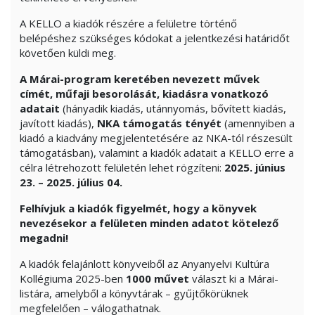
A KELLO a kiadók részére a felületre történő
belépéshez szükséges kódokat a jelentkezési határidőt
követően küldi meg.
A Márai-program keretében nevezett művek
címét, műfaji besorolását,
kiadásra vonatkozó
adatait
(hányadik kiadás, utánnyomás, bővített kiadás,
javított kiadás),
NKA támogatás tényét
(amennyiben a
kiadó a kiadvány megjelentetésére az NKA-tól részesült
támogatásban), valamint a kiadók adatait a KELLO erre a
célra létrehozott felületén lehet rögzíteni:
2025. június
23. – 2025. július 04.
Felhívjuk a kiadók figyelmét, hogy a könyvek
nevezésekor a felületen minden adatot kötelező
megadni!
A kiadók felajánlott könyveiből az Anyanyelvi Kultúra
Kollégiuma 2025-ben
1000 művet
választ ki a Márai-
listára, amelyből a könyvtárak – gyűjtőkörüknek
megfelelően – válogathatnak.