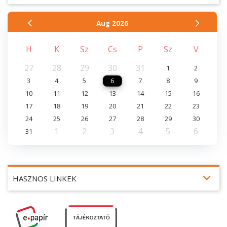
Aug
2026
H
K
Sz
Cs
P
Sz
V
27
28
29
30
31
1
2
3
4
5
6
7
8
9
10
11
12
13
14
15
16
17
18
19
20
21
22
23
24
25
26
27
28
29
30
1
2
3
4
5
6
31
expand_more
HASZNOS LINKEK