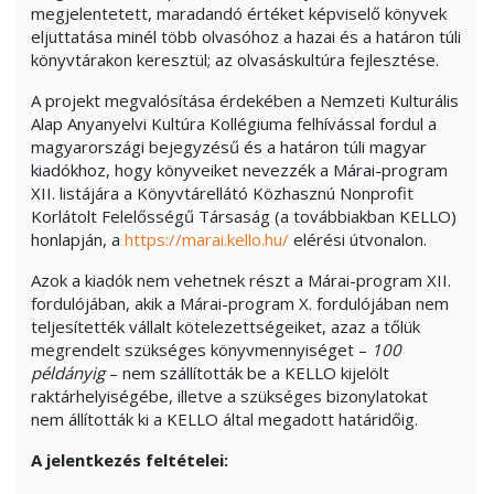
megjelentetett, maradandó értéket képviselő könyvek
eljuttatása minél több olvasóhoz a hazai és a határon túli
könyvtárakon keresztül; az olvasáskultúra fejlesztése.
A projekt megvalósítása érdekében a Nemzeti Kulturális
Alap Anyanyelvi Kultúra Kollégiuma felhívással fordul a
magyarországi bejegyzésű és a határon túli magyar
kiadókhoz, hogy könyveiket nevezzék a Márai-program
XII. listájára a Könyvtárellátó Közhasznú Nonprofit
Korlátolt Felelősségű Társaság (a továbbiakban KELLO)
honlapján, a
https://marai.kello.hu/
elérési útvonalon.
Azok a kiadók nem vehetnek részt a Márai-program XII.
fordulójában, akik a Márai-program X. fordulójában nem
teljesítették vállalt kötelezettségeiket, azaz a tőlük
megrendelt szükséges könyvmennyiséget –
100
példányig
– nem szállították be a KELLO kijelölt
raktárhelyiségébe, illetve a szükséges bizonylatokat
nem állították ki a KELLO által megadott határidőig.
A jelentkezés feltételei: