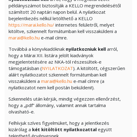
példányszámot biztosítják a KELLO megrendelésétől
számított 20 naptári napon belül. A nyilatkozat
bejelentkezés nélkül letölthető a KELLO
https://marai.kello.hu/
internetes felületről, melyet
kitöltve, szkennelt formátumban kell visszaküldeni a
marai@kello.hu
e-mail címre.
Továbbá a könyvkiadóknak
nyilatkozniuk kell
arról,
hogy a Márai XII. listára jelölt kiadványok
megjelentetésére az NKA-tól részesültek-e
támogatásban (
NYILATKOZAT
). A kitöltött, cégszerűen
aláírt nyilatkozatot szkennelt formátumban kell
visszaküldeni a
marai@kello.hu
e-mail címre (a
nyilatkozatot nem kell postán beküldeni!).
Szkennelés után kérjük, mindig végezzen ellenőrzést,
hogy a „pdf” állomány, valamint annak tartalma
olvasható-e.
Felhívjuk szíves figyelmüket, hogy a jelentkezés
kizárólag a
két kitöltött nyilatkozattal
együtt
tekinthető érvényesnek.