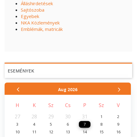
Álláshirdetések
Sajtószoba
Egyebek
NKA Közlemények
Emblémák, matricák
ESEMÉNYEK
Aug
2026
H
K
Sz
Cs
P
Sz
V
27
28
29
30
31
1
2
3
4
5
6
7
8
9
10
11
12
13
14
15
16