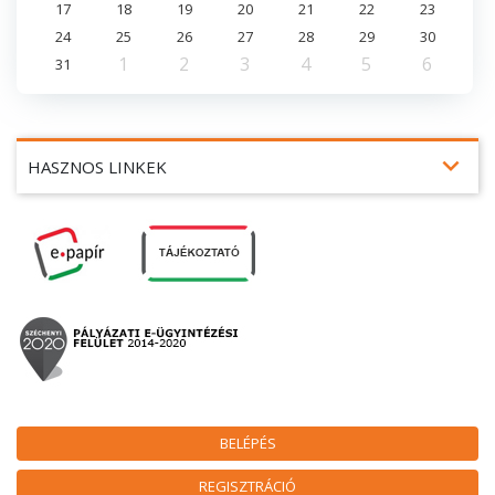
17
18
19
20
21
22
23
24
25
26
27
28
29
30
1
2
3
4
5
6
31
expand_more
HASZNOS LINKEK
BELÉPÉS
REGISZTRÁCIÓ