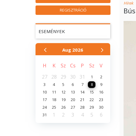
Hírek
Bús
REGISZTRÁCIÓ
ESEMÉNYEK
Aug
2026
H
K
Sz
Cs
P
Sz
V
27
28
29
30
31
1
2
3
4
5
6
7
8
9
10
11
12
13
14
15
16
17
18
19
20
21
22
23
24
25
26
27
28
29
30
1
2
3
4
5
6
31