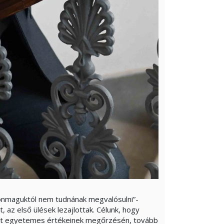
k önmaguktól nem tudnának megvalósulni”-
 az első ülések lezajlottak. Célunk, hogy
zet egyetemes értékeinek megőrzésén, tovább