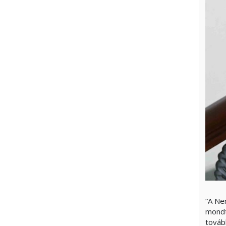
“A Ne
mondt
továb