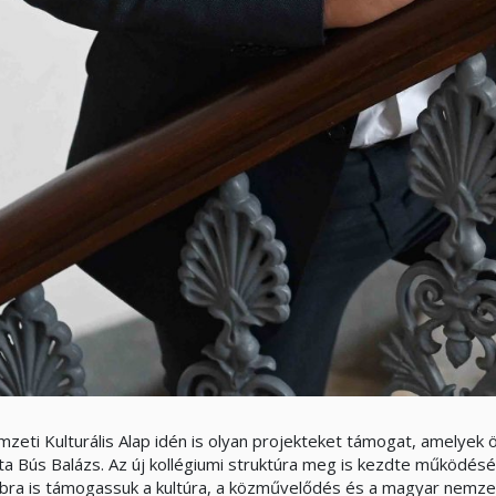
mzeti Kulturális Alap idén is olyan projekteket támogat, amelye
a Bús Balázs. Az új kollégiumi struktúra meg is kezdte működését,
bra is támogassuk a kultúra, a közművelődés és a magyar nem