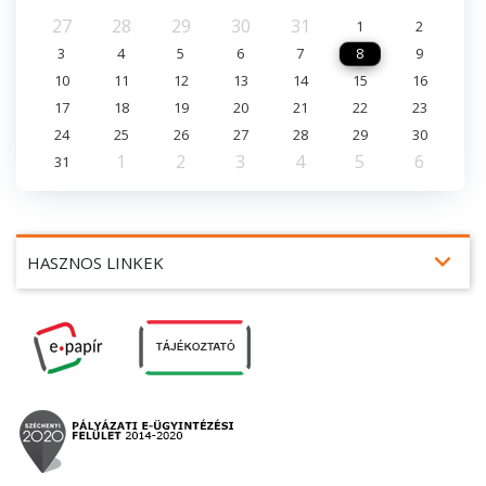
27
28
29
30
31
1
2
3
4
5
6
7
8
9
10
11
12
13
14
15
16
17
18
19
20
21
22
23
24
25
26
27
28
29
30
1
2
3
4
5
6
31
expand_more
HASZNOS LINKEK