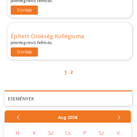
Jelenleg nincs felhívás.
TOVÁBB
Épített Örökség Kollégiuma
Jelenleg nincs felhívás.
TOVÁBB
1
2
ESEMÉNYEK
Aug
2026
H
K
Sz
Cs
P
Sz
V