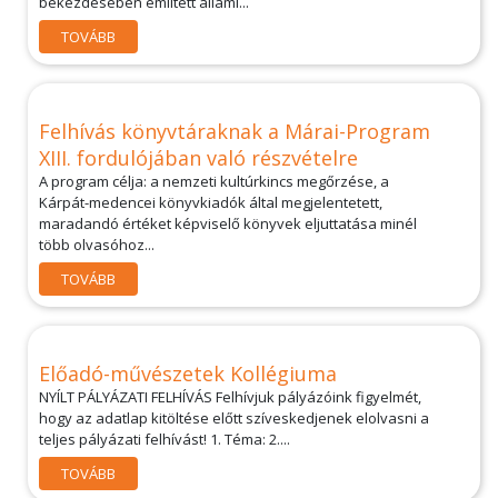
bekezdésében említett állami...
TOVÁBB
Felhívás könyvtáraknak a Márai-Program
XIII. fordulójában való részvételre
A program célja: a nemzeti kultúrkincs megőrzése, a
Kárpát-medencei könyvkiadók által megjelentetett,
maradandó értéket képviselő könyvek eljuttatása minél
több olvasóhoz...
TOVÁBB
Előadó-művészetek Kollégiuma
NYÍLT PÁLYÁZATI FELHÍVÁS Felhívjuk pályázóink figyelmét,
hogy az adatlap kitöltése előtt szíveskedjenek elolvasni a
teljes pályázati felhívást! 1. Téma: 2....
TOVÁBB