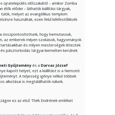
es újratelepülés időszakától – amikor Zomba
élők elődei – láthatók kiállítási tárgyak,
ző tülök, melyet az evangélikus templom
lzésre használtak, ezen felül kékfestőklisék
arra összpontosítottunk, hogy bemutassuk,
zán, az emberek milyen szokások, hagyományok
háztartásaikban és milyen mesterségek léteztek
 és pásztorkodás tárgyai kiemelten kerülnek
neti Gyűjtemény
és a
Darvas József
e kapott helyet, ezt a kiállítást is a Nemzeti
űjteményt. A teljesség igénye nélkül többek
s alkotásai is megtalálhatók nálunk.
zágon ez az első Thék Endrének emléket