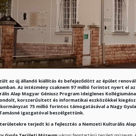
zült az új állandó kiállítás és befejeződött az épület renov
umban.
Az intézmény csaknem 97 millió forintot nyert el az 
rális Alap Magyar Géniusz Program Ideiglenes Kollégiumána
ondolt, korszerűsített és informatikai eszközökkel kiegészít
kormányzat 75 millió forintos támogatásával a Nagy Gyula 
Tamásné igazgatóval beszélgettünk.
területekre terjedt ki a fejlesztés a Nemzeti Kulturális A
y Gyula Területi Múzeum
városi fenntartású területi múzeum.