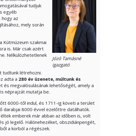
ámogatásával tudjuk
és egyéb
, hogy az
jításához, mely során
nk a Kútmúzeum szakmai
sra is. Már csak azért
ne. Nélkülözhetetlenek
Józó Tamásné
igazgató
t tudtunk létrehozni.
ez adta a
280 év üzenete, múltunk és
mét és megvalósulásának lehetőségét, amely a
és néprajzát mutatja be.
tt 6000-től indul, és 1711-ig követi a terület
ő darabjai 8000 évvel ezelőttre datálhatók.
ltek emberek már abban az időben is, volt
 és jó legelő. Hálónehezéket, obszidiánpengét,
ből a korból a régészek.