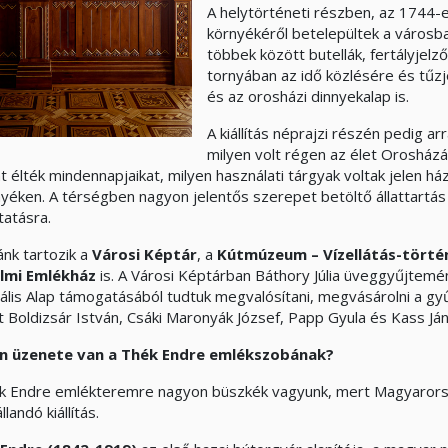
A helytörténeti részben, az 1744-
környékéről betelepültek a városban 
többek között butellák, fertályjel
tornyában az idő közlésére és tűzje
és az orosházi dinnyekalap is.
A kiállítás néprajzi részén pedig 
milyen volt régen az élet Oroshá
nt élték mindennapjaikat, milyen használati tárgyak voltak jelen 
nyéken. A térségben nagyon jelentős szerepet betöltő állattartás
atásra.
nk tartozik a
Városi Képtár
, a
Kútmúzeum – Vízellátás-törté
lmi Emlékház
is. A Városi Képtárban Báthory Júlia üveggyűjtemény
rális Alap támogatásából tudtuk megvalósítani, megvásárolni a gy
t Boldizsár István, Csáki Maronyák József, Papp Gyula és Kass Jáno
n üzenete van a Thék Endre emlékszobának?
k Endre emlékteremre nagyon büszkék vagyunk, mert Magyarors
állandó kiállítás.