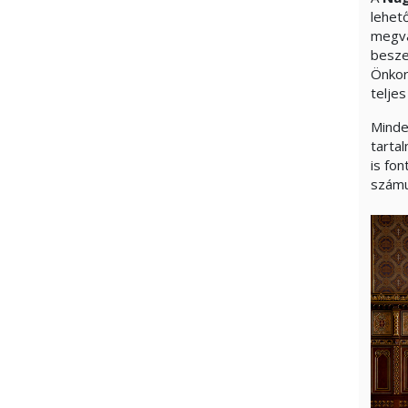
lehet
megva
besze
Önkor
telje
Minde
tartal
is fo
számu