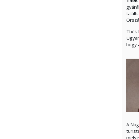
Thék 
gyárá
talál
Orszá
Thék 
Ugyan
hogy 
A Nag
turist
melyek