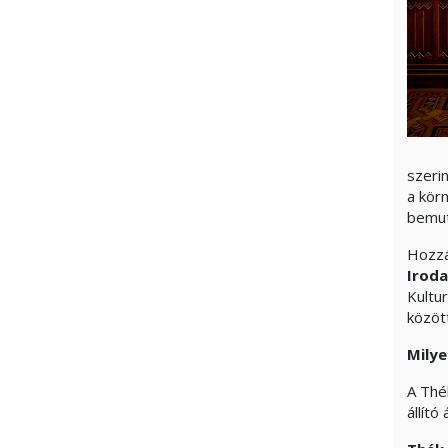
szeri
a kör
bemut
Hozzá
Iroda
Kultu
közöt
Milye
A Thé
állító 