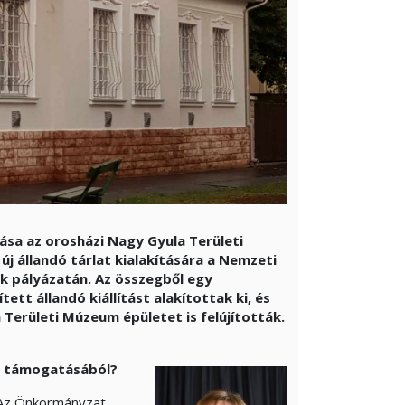
álása az orosházi Nagy Gyula Területi
új állandó tárlat kialakítására a Nemzeti
k pályázatán. Az összegből egy
ett állandó kiállítást alakítottak ki, és
Területi Múzeum épületet is felújították.
lap támogatásából?
 Az Önkormányzat