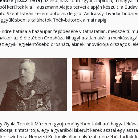
Endre (1842-1919)
az első hazai bútorgyár alapítója, a magya
ból kerültek ki a Hauszmann Alajos tervei alapján készült, a Buda
ható Szent István-terem bútorai, de gróf Andrássy Tivadar budai vi
ggyűlésben is találhatók Thék-bútorok a mai napig.
Endre hatása a hazai ipar fejlődésére vitathatatlan, messze túlmu
akkor az ő életében Orosháza kihagyhatatlan akár a munkásságát, 
az egyik legjelentősebb orosházi, akinek innovációja országos jel
y Gyula Területi Múzeum gyűjteményében található hagyatékának 
abotja, tintatartója, egy a gyárából kikerült kerek asztal egy aszt
et szintén a Nemzeti Kulturális Alap pályázati pénzéből tudtuk felú