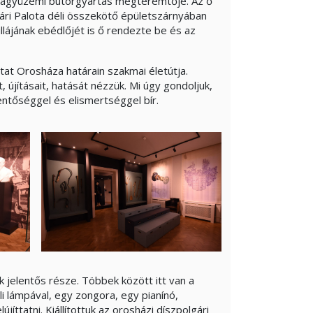
r nagyüzemi bútorgyártás megteremtője. Az ő
vári Palota déli összekötő épületszárnyában
llájának ebédlőjét is ő rendezte be és az
tat Orosháza határain szakmai életútja.
újításait, hatását nézzük. Mi úgy gondoljuk,
entőséggel és elismertséggel bír.
jelentős része. Többek között itt van a
ali lámpával, egy zongora, egy pianínó,
jíttatni. Kiállítottuk az orosházi díszpolgári