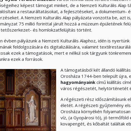
őségeihez képest támogat minket, de a Nemzeti Kulturális Alap t
lósítani a restauráltatásokat, a fejlesztéseket, a dokumentum- 
rzéseket. A Nemzeti Kulturális Alap pályázata vonzotta be, azt is
mányzat 75 millió forinttal járult hozzá a múzeum épületének felú
s tetőszerkezet- és homlokzatfelújítás történt.
n évben pályázunk a Nemzeti Kulturális Alaphoz, idén is nyertü
mának feldolgozására és digitalizálására, valamint textilrestaurálá
ntosak ezek a támogatások, mert e nélkül sok tárgyunk tönkremen
nkra ezek a források.
A támogatásból két állandó kiállítás
Orosháza 1744-ben települt újra, 
hagyományaink
című kiállítás cí
város régészetét, helytörténetét 
A régészeti rész időszámításunk elő
életét. A régészeti gyűjtemény els
Orosháza környékén folyamatosan é
víz, (a Gyopárosi tó), jó termőföld
kovapengét, és kőbaltát találtak eb