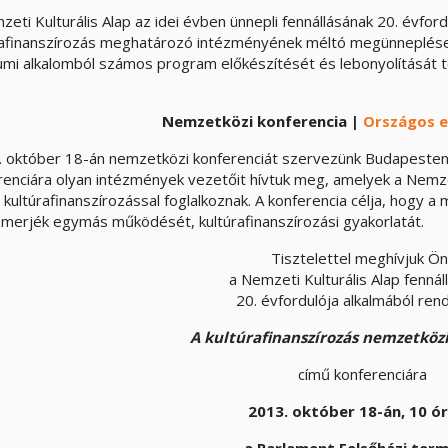
eti Kulturális Alap az idei évben ünnepli fennállásának 20. évford
rafinanszírozás meghatározó intézményének méltó megünneplése k
eumi alkalomból számos program előkészítését és lebonyolítását t
Nemzetközi konferencia |
Országos e
 október 18-án nemzetközi konferenciát szervezünk Budapesten,
renciára olyan intézmények vezetőit hívtuk meg, amelyek a Nemze
ve kultúrafinanszírozással foglalkoznak. A konferencia célja, hogy
merjék egymás működését, kultúrafinanszírozási gyakorlatát.
Tisztelettel meghívjuk Ön
a Nemzeti Kulturális Alap fennál
20. évfordulója alkalmából ren
A kultúrafinanszírozás nemzetközi
című konferenciára
2013. október 18-án, 10 ó
a Parlament Felsőházi ter