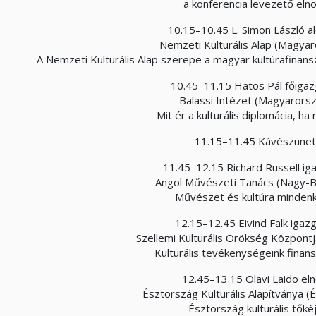
a konferencia levezető eln
10.15–10.45 L. Simon László al
Nemzeti Kulturális Alap (Magya
A Nemzeti Kulturális Alap szerepe a magyar kultúrafinans
10.45–11.15 Hatos Pál főigaz
Balassi Intézet (Magyarors
Mit ér a kulturális diplomácia, h
11.15–11.45 Kávészünet
11.45–12.15 Richard Russell ig
Angol Művészeti Tanács (Nagy-Br
Művészet és kultúra mindenk
12.15–12.45 Eivind Falk igaz
Szellemi Kulturális Örökség Központj
Kulturális tevékenységeink finan
12.45–13.15 Olavi Laido eln
Észtország Kulturális Alapítványa (
Észtország kulturális tőké