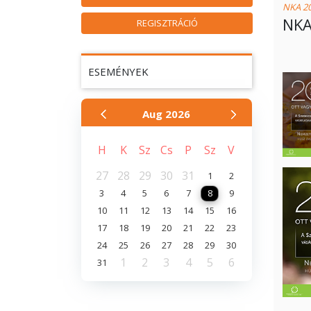
NKA 2
NKA
REGISZTRÁCIÓ
ESEMÉNYEK
Aug
2026
H
K
Sz
Cs
P
Sz
V
27
28
29
30
31
1
2
3
4
5
6
7
8
9
10
11
12
13
14
15
16
17
18
19
20
21
22
23
24
25
26
27
28
29
30
1
2
3
4
5
6
31