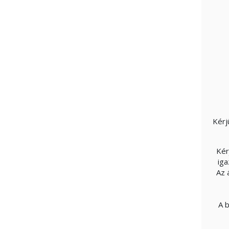
Kérj
Kér
iga
Az 
A b