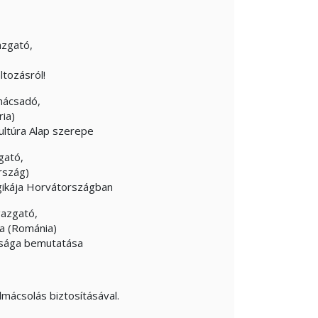
azgató,
ltozásról!
nácsadó,
ria)
Kultúra Alap szerepe
gató,
rszág)
ogikája Horvátországban
gazgató,
ga (Románia)
ósága bemutatása
lmácsolás biztosításával.