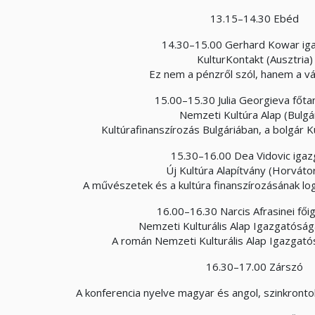
13.15–14.30 Ebéd
14.30–15.00 Gerhard Kowar ig
KulturKontakt (Ausztria)
Ez nem a pénzről szól, hanem a vá
15.00–15.30 Julia Georgieva főta
Nemzeti Kultúra Alap (Bulgá
Kultúrafinanszírozás Bulgáriában, a bolgár 
15.30–16.00 Dea Vidovic igaz
Új Kultúra Alapítvány (Horváto
A művészetek és a kultúra finanszírozásának l
16.00–16.30 Narcis Afrasinei fői
Nemzeti Kulturális Alap Igazgatósá
A román Nemzeti Kulturális Alap Igazgat
16.30–17.00 Zárszó
A konferencia nyelve magyar és angol, szinkronto