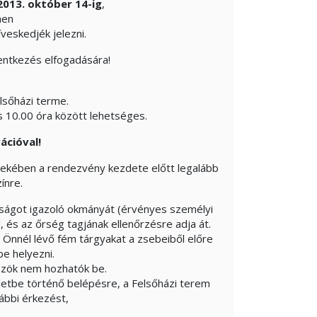
2013. október 14-ig
,
men
eskedjék jelezni.
entkezés elfogadására!
lsőházi terme.
s 10.00 óra között lehetséges.
ációval!
dekében a rendezvény kezdete előtt legalább
ínre.
ságot igazoló okmányát (érvényes személyi
 és az őrség tagjának ellenőrzésre adja át.
 Önnél lévő fém tárgyakat a zsebeiből előre
e helyezni.
özök nem hozhatók be.
ületbe történő belépésre, a Felsőházi terem
ábbi érkezést,