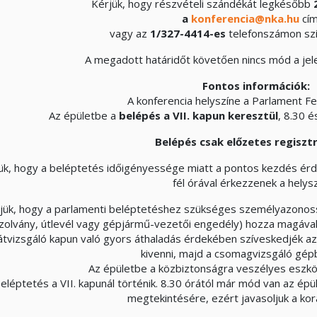
Kérjük, hogy részvételi szándékát legkésőbb
a
konferencia@nka.hu
cí
vagy az
1/327-4414-es
telefonszámon szív
A megadott határidőt követően nincs mód a jel
Fontos információk:
A konferencia helyszíne a Parlament Fe
Az épületbe a
belépés a VII. kapun keresztül
, 8.30 é
Belépés csak előzetes regisztr
ük, hogy a beléptetés időigényessége miatt a pontos kezdés ér
fél órával érkezzenek a helysz
jük, hogy a parlamenti beléptetéshez szükséges személyazonos
zolvány, útlevél vagy gépjármű-vezetői engedély) hozza magával,
átvizsgáló kapun való gyors áthaladás érdekében szíveskedjék az
kivenni, majd a csomagvizsgáló gépb
Az épületbe a közbiztonságra veszélyes eszk
eléptetés a VII. kapunál történik. 8.30 órától már mód van az ép
megtekintésére, ezért javasoljuk a kor