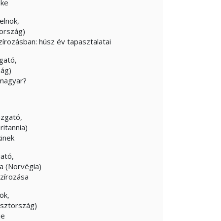
öke
elnök,
rország)
zírozásban: húsz év tapasztalatai
gató,
zág)
a magyar?
azgató,
itannia)
inek
gató,
a (Norvégia)
szírozása
ök,
Észtország)
je