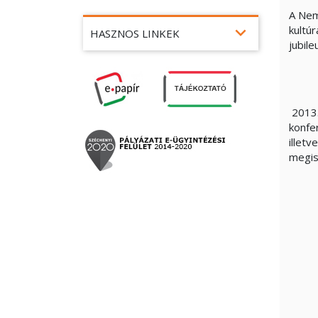
A Nemz
expand_more
kultú
HASZNOS LINKEK
jubil
2013.
konfe
illet
megis