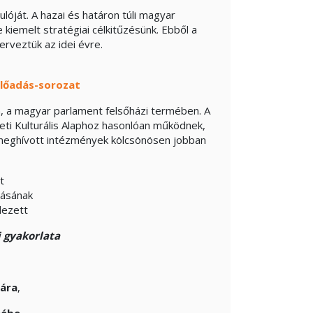
ulóját. A hazai és határon túli magyar
iemelt stratégiai célkitűzésünk. Ebből a
erveztük az idei évre.
lőadás-sorozat
 a magyar parlament felsőházi termében. A
ti Kulturális Alaphoz hasonlóan működnek,
 a meghívott intézmények kölcsönösen jobban
t
lásának
dezett
 gyakorlata
rára
,
mébe.