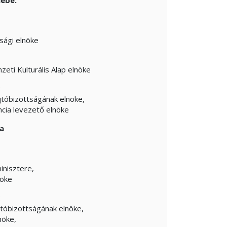
sági elnöke
eti Kulturális Alap elnöke
:
ajtóbizottságának elnöke,
ncia levezető elnöke
a
inisztere,
nöke
:
jtóbizottságának elnöke,
nöke,