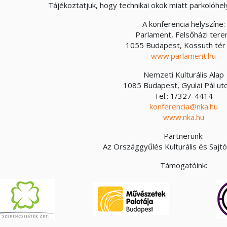
Tájékoztatjuk, hogy technikai okok miatt parkolóhel
A konferencia helyszíne:
Parlament, Felsőházi ter
1055 Budapest, Kossuth tér 
www.parlament.hu
Nemzeti Kulturális Alap
1085 Budapest, Gyulai Pál utc
Tel.: 1/327-4414
konferencia@nka.hu
www.nka.hu
Partnerünk:
Az Országgyűlés Kulturális és Sajt
Támogatóink: