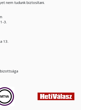
yet nem tudunk biztosítani.
em
1-3.
a 13.
óbizottsága