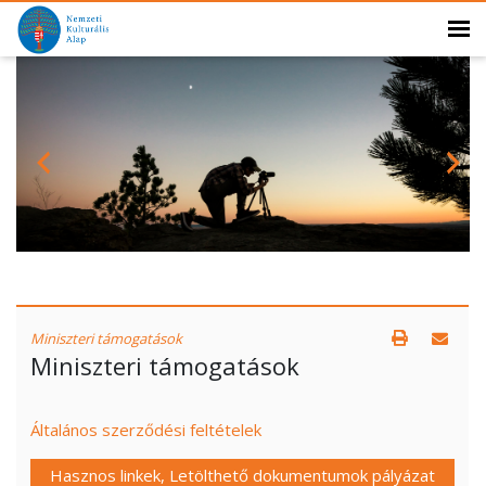
Miniszteri támogatások
Miniszteri támogatások
Általános szerződési feltételek
Hasznos linkek, Letölthető dokumentumok pályázat