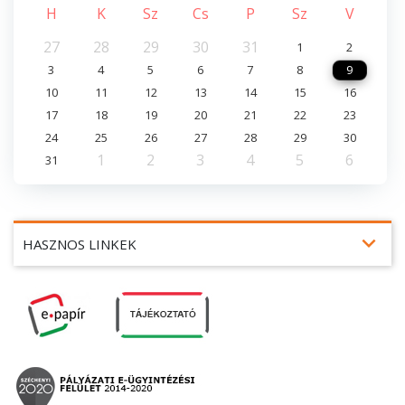
H
K
Sz
Cs
P
Sz
V
27
28
29
30
31
1
2
3
4
5
6
7
8
9
10
11
12
13
14
15
16
17
18
19
20
21
22
23
24
25
26
27
28
29
30
1
2
3
4
5
6
31
expand_more
HASZNOS LINKEK