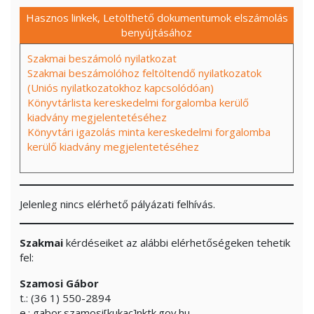
Hasznos linkek, Letölthető dokumentumok elszámolás
benyújtásához
Szakmai beszámoló nyilatkozat
Szakmai beszámolóhoz feltöltendő nyilatkozatok
(Uniós nyilatkozatokhoz kapcsolódóan)
Könyvtárlista kereskedelmi forgalomba kerülő
kiadvány megjelentetéséhez
Könyvtári igazolás minta kereskedelmi forgalomba
kerülő kiadvány megjelentetéséhez
Jelenleg nincs elérhető pályázati felhívás.
Szakmai
kérdéseiket az alábbi elérhetőségeken tehetik
fel:
Szamosi Gábor
t.: (36 1) 550-2894
e.: gabor.szamosi[kukac]nktk.gov.hu