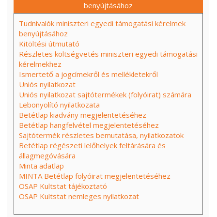
benyújtásához
Tudnivalók miniszteri egyedi támogatási kérelmek
benyújtásához
Kitöltési útmutató
Részletes költségvetés miniszteri egyedi támogatási
kérelmekhez
Ismertető a jogcímekről és mellékletekről
Uniós nyilatkozat
Uniós nyilatkozat sajtótermékek (folyóirat) számára
Lebonyolító nyilatkozata
Betétlap kiadvány megjelentetéséhez
Betétlap hangfelvétel megjelentetéséhez
Sajtótermék részletes bemutatása, nyilatkozatok
Betétlap régészeti lelőhelyek feltárására és
állagmegóvására
Minta adatlap
MINTA Betétlap folyóirat megjelentetéséhez
OSAP Kultstat tájékoztató
OSAP Kultstat nemleges nyilatkozat