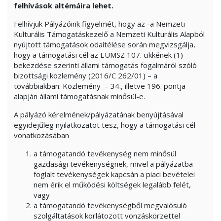
felhívások altémáira lehet.
Felhívjuk Pályázóink figyelmét, hogy az -a Nemzeti
Kulturális Támogatáskezelő a Nemzeti Kulturális Alapból
nyújtott támogatások odaítélése során megvizsgálja,
hogy a támogatási cél az EUMSZ 107. cikkének (1)
bekezdése szerinti állami támogatás fogalmáról szóló
bizottsági közlemény (2016/C 262/01) – a
továbbiakban: Közlemény – 34., illetve 196. pontja
alapján állami támogatásnak minősül-e.
A pályázó kérelmének/pályázatának benyújtásával
egyidejűleg nyilatkozatot tesz, hogy a támogatási cél
vonatkozásában
a támogatandó tevékenység nem minősül
gazdasági tevékenységnek, mivel a pályázatba
foglalt tevékenységek kapcsán a piaci bevételei
nem érik el működési költségek legalább felét,
vagy
a támogatandó tevékenységből megvalósuló
szolgáltatások korlátozott vonzáskörzettel