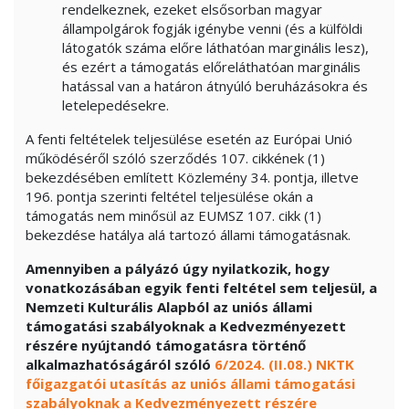
rendelkeznek, ezeket elsősorban magyar
állampolgárok fogják igénybe venni (és a külföldi
látogatók száma előre láthatóan marginális lesz),
és ezért a támogatás előreláthatóan marginális
hatással van a határon átnyúló beruházásokra és
letelepedésekre.
A fenti feltételek teljesülése esetén az Európai Unió
működéséről szóló szerződés 107. cikkének (1)
bekezdésében említett Közlemény 34. pontja, illetve
196. pontja szerinti feltétel teljesülése okán a
támogatás nem minősül az EUMSZ 107. cikk (1)
bekezdése hatálya alá tartozó állami támogatásnak.
Amennyiben a pályázó úgy nyilatkozik, hogy
vonatkozásában egyik fenti feltétel sem teljesül, a
Nemzeti Kulturális Alapból az uniós állami
támogatási szabályoknak a Kedvezményezett
részére nyújtandó támogatásra történő
alkalmazhatóságáról szóló
6/2024. (II.08.) NKTK
főigazgatói utasítás az uniós állami támogatási
szabályoknak a Kedvezményezett részére