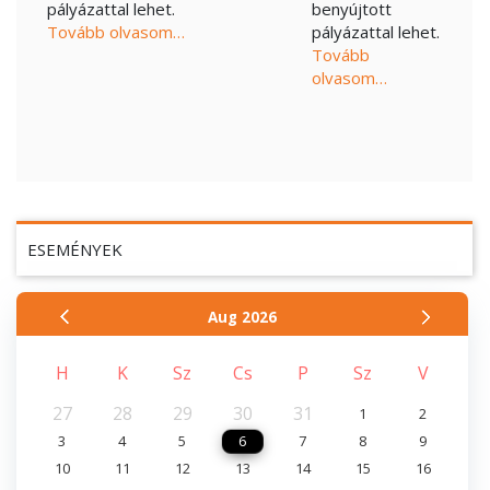
pályázattal lehet.
benyújtott
Tovább olvasom…
pályázattal lehet.
Tovább
olvasom…
ESEMÉNYEK
Aug
2026
H
K
Sz
Cs
P
Sz
V
27
28
29
30
31
1
2
3
4
5
6
7
8
9
10
11
12
13
14
15
16