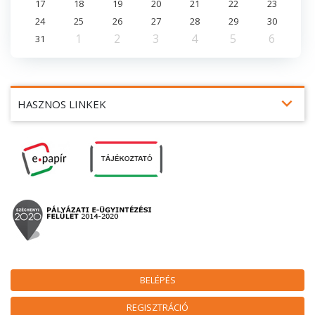
17
18
19
20
21
22
23
24
25
26
27
28
29
30
1
2
3
4
5
6
31
expand_more
HASZNOS LINKEK
BELÉPÉS
REGISZTRÁCIÓ