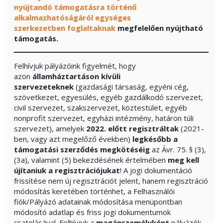
nyújtandó támogatásra történő
alkalmazhatóságáról egységes
szerkezetben foglaltaknak
megfelelően nyújtható
támogatás.
Felhívjuk pályázóink figyelmét, hogy
azon
államháztartáson kívüli
szervezeteknek
(gazdasági társaság, egyéni cég,
szövetkezet, egyesülés, egyéb gazdálkodó szervezet,
civil szervezet, szakszervezet, köztestület, egyéb
nonprofit szervezet, egyházi intézmény, határon túli
szervezet), amelyek
2022. előtt regisztráltak
(2021-
ben, vagy azt megelőző években)
legkésőbb a
támogatási szerződés megkötéséig
az Ávr. 75. § (3),
(3a), valamint (5) bekezdésének értelmében
meg kell
újítaniuk a regisztrációjukat
! A jogi dokumentáció
frissítése nem új regisztrációt jelent, hanem regisztráció
módosítás keretében történhet, a Felhasználói
fiók/Pályázó adatainak módosítása menüpontban
módosító adatlap és friss jogi dokumentumok
csatolásával. Felhívjuk a
magánszemélyként
pályázók