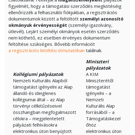
figyelmét, hogy a támogatási szerződés megkötéséig
ellenőrizzék a felhasználói fiókjukban, a regisztrációs
dokumentumok között a feltöltött
személyi azonosító
okmányuk érvényességét
(személyi igazolvány,
útlevél). Lejárt személyi okmányok esetén szerződés
nem köthető, ez esetben érvényes dokumentum
feltöltése szükséges. Bővebb információt
a regisztrációs kitöltési útmutatóban
találnak.
Miniszteri
pályázatok
Kollégiumi pályázatok
A KIM
Nemzeti Kulturális Alapból
Miniszterétől
támogatást igényelni az Alap
támogatást
állandó és ideiglenes
igényelni – a
kollégiumai által – az Alap
Nemzeti
törvényi célkitűzéseivel
Kulturális Alap
összhangban megfogalmazott
forrásából – a
célokra – megjelentetett
Támogatáskezel
pályázati felhívásokra
őhöz
elektronikus úton benyújtott
elektronikus úton