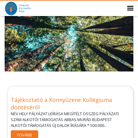
Tájékoztató a Könnyűzene Kollégiuma
döntéséről
NÉV HELY PÁLYÁZAT LEÍRÁSA MEGÍTÉLT ÖSSZEG PÁLYÁZATI
SZÁM ALKOTÓI TÁMOGATÁS ABBAS MURÁD BUDAPEST
ALKOTÓI TÁMOGATÁS ÚJ DALOK ÍRÁSÁRA * 500.000...
TOVÁBB