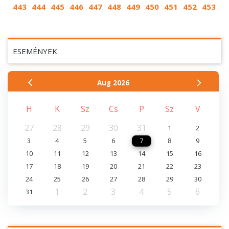
443
444
445
446
447
448
449
450
451
452
453
ESEMÉNYEK
Aug
2026
H
K
Sz
Cs
P
Sz
V
27
28
29
30
31
1
2
3
4
5
6
7
8
9
10
11
12
13
14
15
16
17
18
19
20
21
22
23
24
25
26
27
28
29
30
1
2
3
4
5
6
31