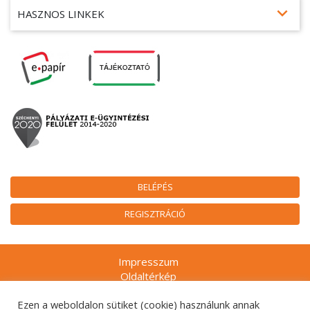
expand_more
HASZNOS LINKEK
BELÉPÉS
REGISZTRÁCIÓ
Impresszum
Oldaltérkép
Munkatársak
Ezen a weboldalon sütiket (cookie) használunk annak
Adatkezelési tájékoztatók