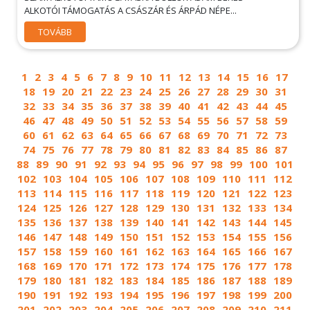
ALKOTÓI TÁMOGATÁS A CSÁSZÁR ÉS ÁRPÁD NÉPE...
TOVÁBB
1
2
3
4
5
6
7
8
9
10
11
12
13
14
15
16
17
18
19
20
21
22
23
24
25
26
27
28
29
30
31
32
33
34
35
36
37
38
39
40
41
42
43
44
45
46
47
48
49
50
51
52
53
54
55
56
57
58
59
60
61
62
63
64
65
66
67
68
69
70
71
72
73
74
75
76
77
78
79
80
81
82
83
84
85
86
87
88
89
90
91
92
93
94
95
96
97
98
99
100
101
102
103
104
105
106
107
108
109
110
111
112
113
114
115
116
117
118
119
120
121
122
123
124
125
126
127
128
129
130
131
132
133
134
135
136
137
138
139
140
141
142
143
144
145
146
147
148
149
150
151
152
153
154
155
156
157
158
159
160
161
162
163
164
165
166
167
168
169
170
171
172
173
174
175
176
177
178
179
180
181
182
183
184
185
186
187
188
189
190
191
192
193
194
195
196
197
198
199
200
201
202
203
204
205
206
207
208
209
210
211