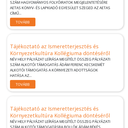
SZÁM HAGYOMÁNYOS FOLYÓIRATOK MEGJELENTETÉSÉRE
AETAS KÖNYV- ÉS LAPKIADÓ EGYESÜLET SZEGED AZ AETAS
CÍMŰ...
TOVÁBB
Tájékoztató az Ismeretterjesztés és
Környezetkultúra Kollégiuma döntéséről
NÉV HELY PÁLYÁZAT LEÍRÁSA MEGÍTÉLT ÖSSZEG PÁLYÁZATI
SZÁM ALKOTÓI TÁMOGATÁS ÁDÁM FERENC KECSKEMÉT
ALKOTÓI TÁMOGATÁS A KÖRNYEZETI ADOTTSÁGOK
HATÁSA AZ...
TOVÁBB
Tájékoztató az Ismeretterjesztés és
Környezetkultúra Kollégiuma döntéséről
NÉV HELY PÁLYÁZAT LEÍRÁSA MEGÍTÉLT ÖSSZEG PÁLYÁZATI
SZÁM ALKOTÓI TÁMOGATÁSRA BOLLÓK ÁDÁM BÉKÉS