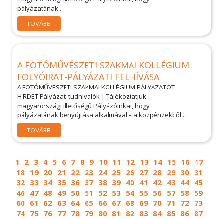
pályázatának...
TOVÁBB
A FOTÓMŰVÉSZETI SZAKMAI KOLLÉGIUM
FOLYÓIRAT-PÁLYÁZATI FELHÍVÁSA
A FOTÓMŰVÉSZETI SZAKMAI KOLLÉGIUM PÁLYÁZATOT
HIRDET Pályázati tudnivalók | Tájékoztatjuk
magyarországi illetőségű Pályázóinkat, hogy
pályázatának benyújtása alkalmával – a közpénzekből...
TOVÁBB
1
2
3
4
5
6
7
8
9
10
11
12
13
14
15
16
17
18
19
20
21
22
23
24
25
26
27
28
29
30
31
32
33
34
35
36
37
38
39
40
41
42
43
44
45
46
47
48
49
50
51
52
53
54
55
56
57
58
59
60
61
62
63
64
65
66
67
68
69
70
71
72
73
74
75
76
77
78
79
80
81
82
83
84
85
86
87