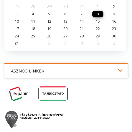
27
28
29
30
31
1
2
3
4
5
6
7
8
9
10
11
12
13
14
15
16
17
18
19
20
21
22
23
24
25
26
27
28
29
30
1
2
3
4
5
6
31
expand_more
HASZNOS LINKEK