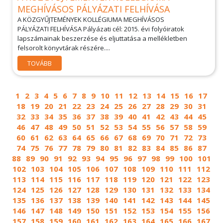
MEGHÍVÁSOS PÁLYÁZATI FELHÍVÁSA
A KÖZGYŰJTEMÉNYEK KOLLÉGIUMA MEGHÍVÁSOS
PÁLYÁZATI FELHÍVÁSA Pályázati cél: 2015. évi folyóiratok
lapszámainak beszerzése és eljuttatása a mellékletben
felsorolt könyvtárak részére....
TOVÁBB
1
2
3
4
5
6
7
8
9
10
11
12
13
14
15
16
17
18
19
20
21
22
23
24
25
26
27
28
29
30
31
32
33
34
35
36
37
38
39
40
41
42
43
44
45
46
47
48
49
50
51
52
53
54
55
56
57
58
59
60
61
62
63
64
65
66
67
68
69
70
71
72
73
74
75
76
77
78
79
80
81
82
83
84
85
86
87
88
89
90
91
92
93
94
95
96
97
98
99
100
101
102
103
104
105
106
107
108
109
110
111
112
113
114
115
116
117
118
119
120
121
122
123
124
125
126
127
128
129
130
131
132
133
134
135
136
137
138
139
140
141
142
143
144
145
146
147
148
149
150
151
152
153
154
155
156
157
158
159
160
161
162
163
164
165
166
167