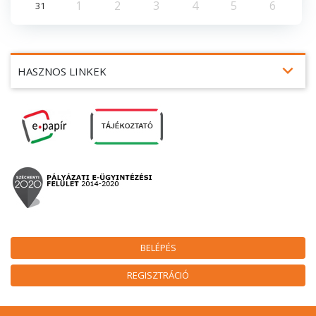
1
2
3
4
5
6
31
expand_more
HASZNOS LINKEK
BELÉPÉS
REGISZTRÁCIÓ