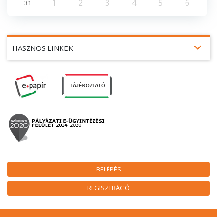
1
2
3
4
5
6
31
expand_more
HASZNOS LINKEK
BELÉPÉS
REGISZTRÁCIÓ