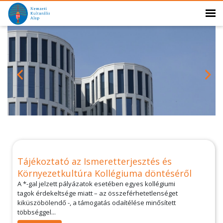
Tájékoztató az Ismeretterjesztés és
Környezetkultúra Kollégiuma döntéséről
A *-gal jelzett pályázatok esetében egyes kollégiumi
tagok érdekeltsége miatt – az összeférhetetlenséget
kiküszöbölendő -, a támogatás odaítélése minősített
többséggel...