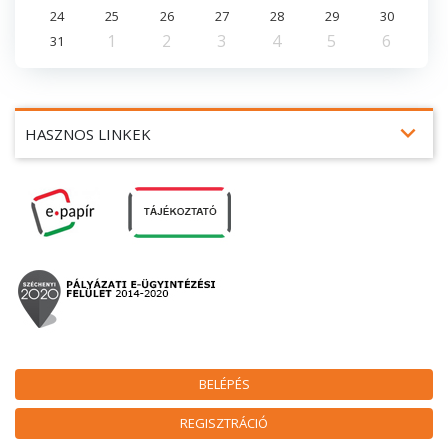
24
25
26
27
28
29
30
1
2
3
4
5
6
31
expand_more
HASZNOS LINKEK
BELÉPÉS
REGISZTRÁCIÓ