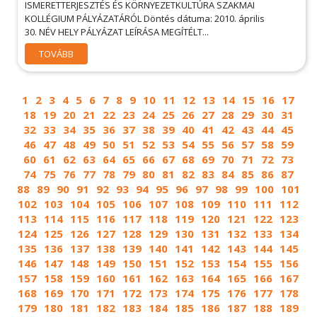
ISMERETTERJESZTÉS ÉS KÖRNYEZETKULTÚRA SZAKMAI
KOLLÉGIUM PÁLYÁZATÁRÓL Döntés dátuma: 2010. április
30. NÉV HELY PÁLYÁZAT LEÍRÁSA MEGÍTÉLT...
TOVÁBB
1
2
3
4
5
6
7
8
9
10
11
12
13
14
15
16
17
18
19
20
21
22
23
24
25
26
27
28
29
30
31
32
33
34
35
36
37
38
39
40
41
42
43
44
45
46
47
48
49
50
51
52
53
54
55
56
57
58
59
60
61
62
63
64
65
66
67
68
69
70
71
72
73
74
75
76
77
78
79
80
81
82
83
84
85
86
87
88
89
90
91
92
93
94
95
96
97
98
99
100
101
102
103
104
105
106
107
108
109
110
111
112
113
114
115
116
117
118
119
120
121
122
123
124
125
126
127
128
129
130
131
132
133
134
135
136
137
138
139
140
141
142
143
144
145
146
147
148
149
150
151
152
153
154
155
156
157
158
159
160
161
162
163
164
165
166
167
168
169
170
171
172
173
174
175
176
177
178
179
180
181
182
183
184
185
186
187
188
189