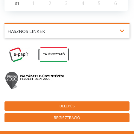
1
2
3
4
5
6
31
expand_more
HASZNOS LINKEK
BELÉPÉS
REGISZTRÁCIÓ