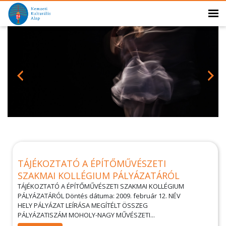
TÁJÉKOZTATÓ A ÉPÍTŐMŰVÉSZETI
SZAKMAI KOLLÉGIUM PÁLYÁZATÁRÓL
TÁJÉKOZTATÓ A ÉPÍTŐMŰVÉSZETI SZAKMAI KOLLÉGIUM
PÁLYÁZATÁRÓL Döntés dátuma: 2009. február 12. NÉV
HELY PÁLYÁZAT LEÍRÁSA MEGÍTÉLT ÖSSZEG
PÁLYÁZATISZÁM MOHOLY-NAGY MŰVÉSZETI...