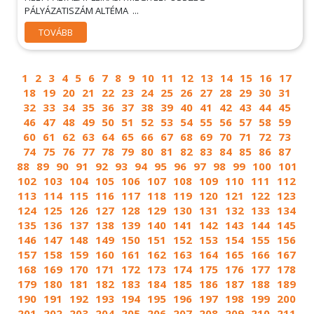
PÁLYÁZATISZÁM ALTÉMA ...
TOVÁBB
1
2
3
4
5
6
7
8
9
10
11
12
13
14
15
16
17
18
19
20
21
22
23
24
25
26
27
28
29
30
31
32
33
34
35
36
37
38
39
40
41
42
43
44
45
46
47
48
49
50
51
52
53
54
55
56
57
58
59
60
61
62
63
64
65
66
67
68
69
70
71
72
73
74
75
76
77
78
79
80
81
82
83
84
85
86
87
88
89
90
91
92
93
94
95
96
97
98
99
100
101
102
103
104
105
106
107
108
109
110
111
112
113
114
115
116
117
118
119
120
121
122
123
124
125
126
127
128
129
130
131
132
133
134
135
136
137
138
139
140
141
142
143
144
145
146
147
148
149
150
151
152
153
154
155
156
157
158
159
160
161
162
163
164
165
166
167
168
169
170
171
172
173
174
175
176
177
178
179
180
181
182
183
184
185
186
187
188
189
190
191
192
193
194
195
196
197
198
199
200
201
202
203
204
205
206
207
208
209
210
211