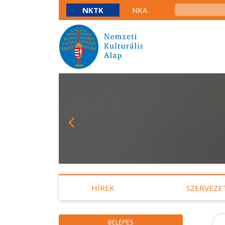
NKTK
NKA
HÍREK
SZERVEZE
BELÉPÉS