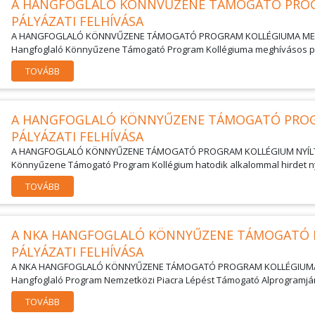
A HANGFOGLALÓ KÖNNVŰZENE TÁMOGATÓ PROG
PÁLYÁZATI FELHÍVÁSA
A HANGFOGLALÓ KÖNNVŰZENE TÁMOGATÓ PROGRAM KOLLÉGIUMA MEGH
Hangfoglaló Könnyűzene Támogató Program Kollégiuma meghívásos pály
TOVÁBB
A HANGFOGLALÓ KÖNNYŰZENE TÁMOGATÓ PROG
PÁLYÁZATI FELHÍVÁSA
A HANGFOGLALÓ KÖNNYŰZENE TÁMOGATÓ PROGRAM KOLLÉGIUM NYÍLT P
Könnyűzene Támogató Program Kollégium hatodik alkalommal hirdet nyíl
TOVÁBB
A NKA HANGFOGLALÓ KÖNNYŰZENE TÁMOGATÓ 
PÁLYÁZATI FELHÍVÁSA
A NKA HANGFOGLALÓ KÖNNYŰZENE TÁMOGATÓ PROGRAM KOLLÉGIUMA NYÍL
Hangfoglaló Program Nemzetközi Piacra Lépést Támogató Alprogramján
TOVÁBB