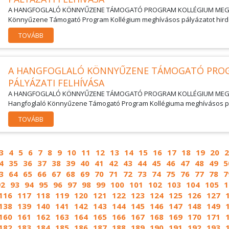
A HANGFOGLALÓ KÖNNYŰZENE TÁMOGATÓ PROGRAM KOLLÉGIUM MEGHÍV
Könnyűzene Támogató Program Kollégium meghívásos pályázatot hirdet
TOVÁBB
A HANGFOGLALÓ KÖNNYŰZENE TÁMOGATÓ PROG
PÁLYÁZATI FELHÍVÁSA
A HANGFOGLALÓ KÖNNYŰZENE TÁMOGATÓ PROGRAM KOLLÉGIUM MEGHÍ
Hangfoglaló Könnyűzene Támogató Program Kollégiuma meghívásos pály
TOVÁBB
3
4
5
6
7
8
9
10
11
12
13
14
15
16
17
18
19
20
2
4
35
36
37
38
39
40
41
42
43
44
45
46
47
48
49
5
3
64
65
66
67
68
69
70
71
72
73
74
75
76
77
78
7
92
93
94
95
96
97
98
99
100
101
102
103
104
105
1
116
117
118
119
120
121
122
123
124
125
126
127
138
139
140
141
142
143
144
145
146
147
148
149
160
161
162
163
164
165
166
167
168
169
170
171
182
183
184
185
186
187
188
189
190
191
192
193