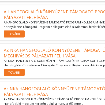
A HANGFOGLALÓ KÖNNYŰZENE TÁMOGATÓ PROG
PÁLYÁZATI FELHÍVÁSA
A HANGFOGLALÓ KÖNNYŰZENE TÁMOGATÓ PROGRAM KOLLÉGIUM NYÍLT P
Könnyűzene Támogató Program Kollégium első alkalommal hirdet kísérlet
TOVÁBB
AZ NKA HANGFOGLALÓ KÖNNYŰZENE TÁMOGATÓ
MEGHÍVÁSOS PÁLYÁZATI FELHÍVÁSA
AZ NKA HANGFOGLALÓ KÖNNYŰZENE TÁMOGATÓ PROGRAM KOLLÉGIUM 
Hangfoglaló Könnyűzene Támogató Program Kollégiuma meghívásos pály
TOVÁBB
Az NKA HANGFOGLALÓ KÖNNYŰZENE TÁMOGATÓ
PÁLYÁZATI FELHÍVÁSA
Az NKA HANGFOGLALÓ KÖNNYŰZENE TÁMOGATÓ PROGRAM KOLLÉGIUM NYÍL
Hangfoglaló Program keretén belül, a magyar élőzene...