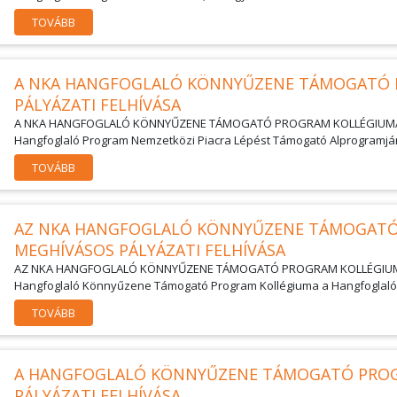
TOVÁBB
A NKA HANGFOGLALÓ KÖNNYŰZENE TÁMOGATÓ 
PÁLYÁZATI FELHÍVÁSA
A NKA HANGFOGLALÓ KÖNNYŰZENE TÁMOGATÓ PROGRAM KOLLÉGIUMA NYÍL
Hangfoglaló Program Nemzetközi Piacra Lépést Támogató Alprogramján
TOVÁBB
AZ NKA HANGFOGLALÓ KÖNNYŰZENE TÁMOGATÓ
MEGHÍVÁSOS PÁLYÁZATI FELHÍVÁSA
AZ NKA HANGFOGLALÓ KÖNNYŰZENE TÁMOGATÓ PROGRAM KOLLÉGIUMA
Hangfoglaló Könnyűzene Támogató Program Kollégiuma a Hangfoglaló 
TOVÁBB
A HANGFOGLALÓ KÖNNYŰZENE TÁMOGATÓ PROG
PÁLYÁZATI FELHÍVÁSA