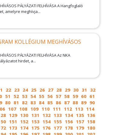
ÁSOS PÁLYÁZATI FELHÍVÁSA A Hangfoglaló
, amelyre meghívja...
RAM KOLLÉGIUM MEGHÍVÁSOS
VÁSOS PÁLYÁZATI FELHÍVÁSA Az NKA
ázatot hirdet, a...
1
22
23
24
25
26
27
28
29
30
31
32
0
51
52
53
54
55
56
57
58
59
60
61
9
80
81
82
83
84
85
86
87
88
89
90
06
107
108
109
110
111
112
113
114
128
129
130
131
132
133
134
135
136
150
151
152
153
154
155
156
157
158
172
173
174
175
176
177
178
179
180
194
195
196
197
198
199
200
201
202