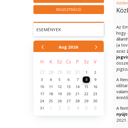
Közle
Köz
REGISZTRÁCIÓ
Az Em
ESEMÉNYEK
hogy 
államh
(a to
Aug
2026
azaz
jogv
H
K
Sz
Cs
P
Sz
V
össz
jogsz
27
28
29
30
31
1
2
A Ren
3
4
5
6
7
8
9
időta
10
11
12
13
14
15
16
valam
17
18
19
20
21
22
23
érint
24
25
26
27
28
29
30
1
2
3
4
5
6
A fen
31
nyúj
2021. 