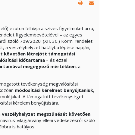
) ezúton felhívja a szíves figyelmüket arra,
 rendelet figyelembevételével – az egyes
áról szóló 709/2020. (XII. 30.) Korm. rendelet
tt, a veszélyhelyzet hatályba lépése napján,
zt követően létrejött támogatási
ósítási időtartama
– és ezzel
tartamával megegyező mértékben
, a
mogatott tevékenység megvalósítási
tkozóan
módosítási kérelmet benyújtaniuk,
ámolójukat. A támogatott tevékenységet
sítási kérelem benyújtására.
a
veszélyhelyzet megszűnését követően
onavírus-világjárvány elleni védekezésről szóló
ábbra is hatályos.