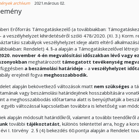
mények archívum
2021.március 02.
lemény
beri Erőforrás Támogatáskezelő (a továbbiakban: Támogatáskezelő
– a veszélyhelyzet kihirdetéséről szóló 478/2020. (XI. 3.) Korm.
áztartási szabályok veszélyhelyzet ideje alatti eltérő alkalmazás
vábbiakban: Rendelet) 4. §-a alapján a Támogatáskezelővel létrejö
2020. november 4-én
megvalósítási időszakban lévő vagy e
iszonyokban
meghatározott
támogatott tevékenység megval
efüggésben
a beszámolási határideje
– a
veszélyhelyzet idő
abály erejénél fogva
meghosszabbodik.
delet alapján bekövetkező változások miatt
nem szükséges
a tá
rtamának vagy beszámolási határidejének hosszabbítására vona
int a meghosszabbodás időtartama alatt is benyújthatják a besz
ő egyéb változással kapcsolatban továbbra is lehetőség van módo
tiek alapján módosult határidőkről, valamint a további teendőkről 
tunk
további
tájékoztatást
, különös tekintettel arra, hogy a kor
évi I. törvény 2. § (4) bekezdés 60.pontja alapján a Rendelet tov