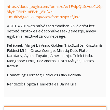
https://docs.google.com/forms/d/e/1FAIpQLScVqsCU9p
3kyHTEiHY-oFFzHi_8lqfw4-
1mDhl5dgAauVHmJA/viewform?usp=sf_link
A 2018/2019-es művészeti évadban 25. életévüket
betöltő alkotó- és előadóművészek gálaestje, amely
egyben a fesztivál záróünnepsége.
Fellépnek: Marjai Lili Anna, Golden Trió,Szőllősi Krisztin &
Földesi Milán, Orosz Csenge, Misstiq Duó, Platon
Karataev, Ayumi Toyabe, Amer Lemja, Telek Linda,
Mongoose Limit, Ticz András, Hotzi Mátyás, Hanics
Katalin
Dramaturg: Herczeg Dániel és Oláh Borbála
Rendező: Hojsza Henrietta és Barna Lilla