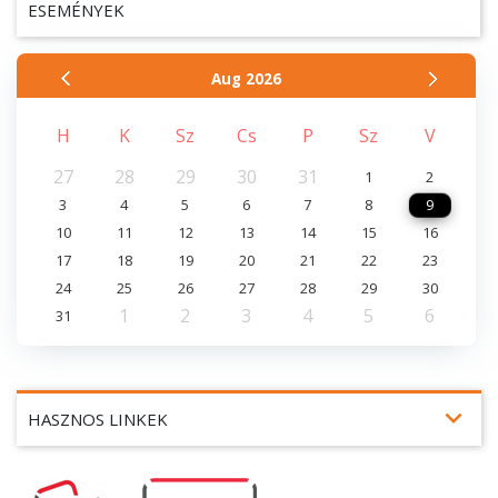
ESEMÉNYEK
Aug
2026
H
K
Sz
Cs
P
Sz
V
27
28
29
30
31
1
2
3
4
5
6
7
8
9
10
11
12
13
14
15
16
17
18
19
20
21
22
23
24
25
26
27
28
29
30
1
2
3
4
5
6
31
expand_more
HASZNOS LINKEK