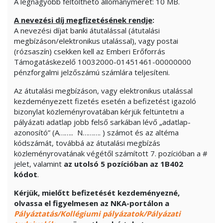
A legnagyobb feltölthető állományméret: 10 MB.
A nevezési díj megfizetésének rendje
:
A nevezési díjat banki átutalással (átutalási
megbízáson/elektronikus utalással), vagy postai
(rózsaszín) csekken kell az Emberi Erőforrás
Támogatáskezelő 10032000-01451461-00000000
pénzforgalmi jelzőszámú számlára teljesíteni.
Az átutalási megbízáson, vagy elektronikus utalással
kezdeményezett fizetés esetén a befizetést igazoló
bizonylat közleményrovatában kérjük feltüntetni a
pályázati adatlap jobb felső sarkában lévő „adatlap-
azonosító” (A…….. N………. ) számot és az altéma
kódszámát, továbbá az átutalási megbízás
közleményrovatának végétől számított 7. pozícióban a #
jelet, valamint
az utolsó 5 pozícióban
az 1B402
kódot
.
Kérjük, mielőtt befizetését kezdeményezné,
olvassa el figyelmesen az NKA-portálon a
Pályáztatás/Kollégiumi pályázatok/Pályázati