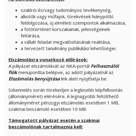
szakírói és/vagy tudományos tevékenység,
alkotók vagy műfajok, törekvések hiánypótló
feldolgozása, új elméleti szempontok alkalmazása,
a fotótörténet korszakainak, jelenségeinek
feltárása,
a vállalt feladat megvalósításának realitása,
a tervezett tanulmány publikálási lehetőségei.
Elszámolásra vonatkozó előírások:
A pályázat elszámolását az NKA-portál
Felhasználói
fiók
menüpontba belépve, az adott pályázatnál az
Elszámolás benyújtása
link alatt nyújthatja be.
Szkennelés során törekedjen a legkisebb képfelbontás
(állományméret) elérésére. A legnagyobb feltölthető
állományméret pénzügyi elszámolás esetében 1 MB,
szakmai beszámoló esetében 10 MB.
Támogatott pályázat esetén a szakmai
beszámolónak tartalmaznia kell: