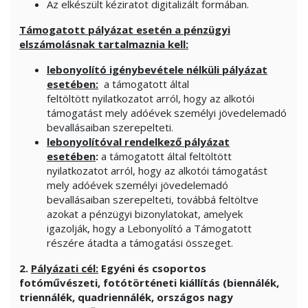
Az elkészült kéziratot digitalizált formában.
Támogatott pályázat esetén a pénzügyi
elszámolásnak tartalmaznia kell:
lebonyolító igénybevétele nélküli pályázat
esetében:
a támogatott által
feltöltött nyilatkozatot arról, hogy az alkotói
támogatást mely adóévek személyi jövedelemadó
bevallásaiban szerepelteti.
lebonyolítóval rendelkező pályázat
esetében
:
a támogatott által feltöltött
nyilatkozatot arról, hogy az alkotói támogatást
mely adóévek személyi jövedelemadó
bevallásaiban szerepelteti, továbbá feltöltve
azokat a pénzügyi bizonylatokat, amelyek
igazolják, hogy a Lebonyolító a Támogatott
részére átadta a támogatási összeget.
2.
Pályázati cél:
Egyéni és csoportos
fotóművészeti, fotótörténeti kiállítás (biennálék,
triennálék, quadriennálék, országos nagy