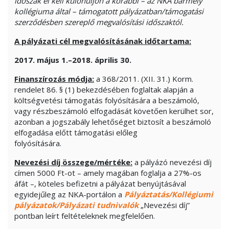
időszak el kell különüljön a korábbi – az NKA bármely
kollégiuma által – támogatott pályázatban/támogatási
szerződésben szereplő megvalósítási időszaktól.
A p
ályázati cél megvalósításának időtartama:
2017. május 1.–2018. április 30.
Finanszírozás módja:
a 368/2011. (XII. 31.) Korm.
rendelet 86. § (1) bekezdésében foglaltak alapján a
költségvetési támogatás folyósítására a beszámoló,
vagy részbeszámoló elfogadását követően kerülhet sor,
azonban a jogszabály lehetőséget biztosít a beszámoló
elfogadása előtt támogatási előleg
folyósítására.
Nevezési díj összege/mértéke:
a pályázó nevezési díj
címen 5000 Ft-ot – amely magában foglalja a 27%-os
áfát –, köteles befizetni a pályázat benyújtásával
egyidejűleg az NKA-portálon a
Pályáztatás/Kollégiumi
pályázatok/Pályázati tudnivalók
„Nevezési díj”
pontban leírt feltételeknek megfelelően.