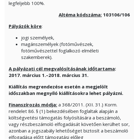
legfeljebb 100%.
Altéma kódszáma:
103106/106
Pályázók köre
:
jogi személyek,
magánszemélyek (fotóművészek,
fotóművészettel foglalkozó elméleti
szakemberek).
A pályázati cél megvalósításának időtartama
:
2017. március 1.–2018. március 31.
Kiállítás megrendezése esetén a megjelölt
időszakban megnyíló kiállításokra lehet pályázni.
Finanszírozás módja:
a 368/2011. (XII. 31.) Korm.
rendelet 86. § (1) bekezdésében foglaltak alapján a
költségvetési támogatás folyósítására a beszámoló,
vagy részbeszámoló elfogadását követően kerülhet sor,
azonban a jogszabály lehetőséget biztosít a beszámoló
elfogadása előtt támogatási előleg