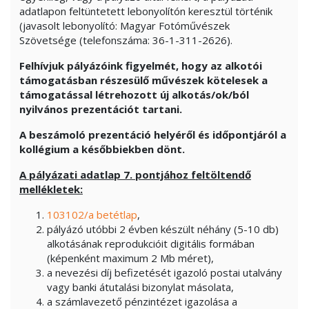
adatlapon feltüntetett lebonyolítón keresztül történik
(javasolt lebonyolító: Magyar Fotóművészek
Szövetsége (telefonszáma: 36-1-311-2626).
Felhívjuk pályázóink figyelmét, hogy az alkotói
támogatásban részesülő művészek kötelesek a
támogatással létrehozott új alkotás/ok/ból
nyilvános prezentációt tartani.
A beszámoló prezentáció helyéről és időpontjáról a
kollégium a későbbiekben dönt.
A pályázati adatlap 7. pontjához feltöltendő
mellékletek:
103102/a betétlap
,
pályázó utóbbi 2 évben készült néhány (5-10 db)
alkotásának reprodukcióit digitális formában
(képenként maximum 2 Mb méret),
a nevezési díj befizetését igazoló postai utalvány
vagy banki átutalási bizonylat másolata,
a számlavezető pénzintézet igazolása a