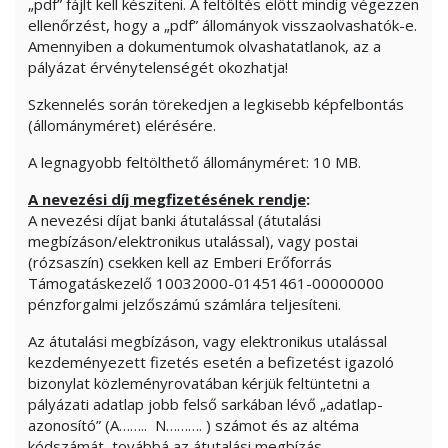
„pdf” fájlt kell készíteni. A feltöltés előtt mindig végezzen
ellenőrzést, hogy a „pdf” állományok visszaolvashatók-e.
Amennyiben a dokumentumok olvashatatlanok, az a
pályázat érvénytelenségét okozhatja!
Szkennelés során törekedjen a legkisebb képfelbontás
(állományméret) elérésére.
A legnagyobb feltölthető állományméret: 10 MB.
A nevezési díj megfizetésének rendje
:
A nevezési díjat banki átutalással (átutalási
megbízáson/elektronikus utalással), vagy postai
(rózsaszín) csekken kell az Emberi Erőforrás
Támogatáskezelő 10032000-01451461-00000000
pénzforgalmi jelzőszámú számlára teljesíteni.
Az átutalási megbízáson, vagy elektronikus utalással
kezdeményezett fizetés esetén a befizetést igazoló
bizonylat közleményrovatában kérjük feltüntetni a
pályázati adatlap jobb felső sarkában lévő „adatlap-
azonosító” (A…….. N………. ) számot és az altéma
kódszámát, továbbá az átutalási megbízás