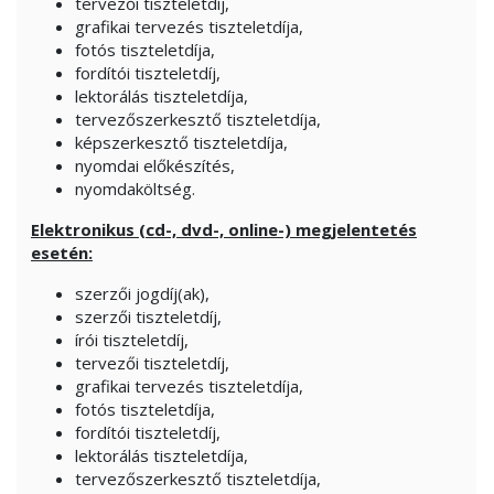
tervezői tiszteletdíj,
grafikai tervezés tiszteletdíja,
fotós tiszteletdíja,
fordítói tiszteletdíj,
lektorálás tiszteletdíja,
tervezőszerkesztő tiszteletdíja,
képszerkesztő tiszteletdíja,
nyomdai előkészítés,
nyomdaköltség.
Elektronikus (cd-, dvd-, online-) megjelentetés
esetén:
szerzői jogdíj(ak),
szerzői tiszteletdíj,
írói tiszteletdíj,
tervezői tiszteletdíj,
grafikai tervezés tiszteletdíja,
fotós tiszteletdíja,
fordítói tiszteletdíj,
lektorálás tiszteletdíja,
tervezőszerkesztő tiszteletdíja,