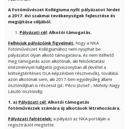
A Fotóművészet Kollégiuma nyílt pályázatot hirdet
a
2017.
évi szakmai
tevékenységek fejlesztése és
megújítása céljából.
Pályázati cél
: Alkotói támogatás.
Felhívjuk pályázóink figyelmét
, hogy a NKA
Fotóművészet Kollégiumához nem nyújthat be
pályázatot olyan alkotó támogatásra, és nem ítélhető
meg támogatás azon alkotónak, aki felsőoktatási
intézménnyel hallgatói jogviszonyban áll (kivétel a
költségtérítéses DLA-képzésben résztvevők), továbbá
azon alkotónak sem, aki 2017-ben egyidejűleg állami
ösztöndíjban is részesül (pl.: Pécsi József-, Moholy-Nagy
László-ösztöndíj).
1. a)
Pályázati cél:
Alkotói támogatás
fotóművészek számára új alkotások létrehozására.
Pályázati feltételek:
a pályázó az NKA portálján a
regisztrációt megtette.