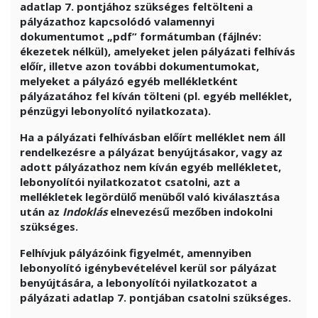
adatlap 7. pontjához szükséges feltölteni a
pályázathoz kapcsolódó valamennyi
dokumentumot „pdf” formátumban (fájlnév:
ékezetek nélkül), amelyeket jelen pályázati felhívás
előír, illetve azon további dokumentumokat,
melyeket a pályázó egyéb mellékletként
pályázatához fel kíván tölteni (pl. egyéb melléklet,
pénzügyi lebonyolító nyilatkozata).
Ha a pályázati felhívásban előírt melléklet nem áll
rendelkezésre a pályázat benyújtásakor, vagy az
adott pályázathoz nem kíván egyéb mellékletet,
lebonyolítói nyilatkozatot csatolni, azt a
mellékletek legördülő menüből való kiválasztása
után az
Indoklás
elnevezésű mezőben indokolni
szükséges.
Felhívjuk pályázóink figyelmét, amennyiben
lebonyolító igénybevételével kerül sor pályázat
benyújtására, a
lebonyolítói nyilatkozatot a
pályázati adatlap 7. pontjában csatolni szükséges.