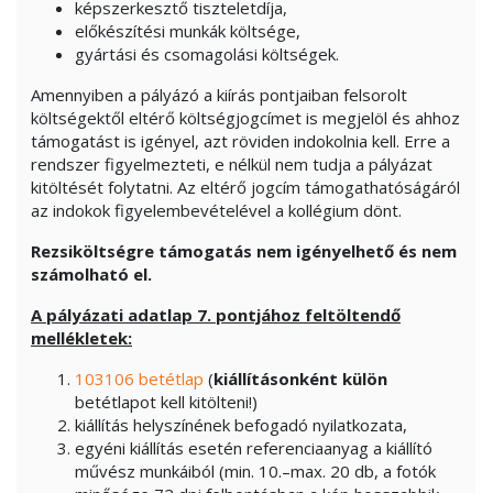
képszerkesztő tiszteletdíja,
előkészítési munkák költsége,
gyártási és csomagolási költségek.
Amennyiben a pályázó a kiírás pontjaiban felsorolt
költségektől eltérő költségjogcímet is megjelöl és ahhoz
támogatást is igényel, azt röviden indokolnia kell. Erre a
rendszer figyelmezteti, e nélkül nem tudja a pályázat
kitöltését folytatni. Az eltérő jogcím támogathatóságáról
az indokok figyelembevételével a kollégium dönt.
Rezsiköltségre támogatás nem igényelhető és nem
számolható el.
A pályázati adatlap 7. pontjához feltöltendő
mellékletek:
103106 betétlap
(
kiállításonként külön
betétlapot kell kitölteni!)
kiállítás helyszínének befogadó nyilatkozata,
egyéni kiállítás esetén referenciaanyag a kiállító
művész munkáiból (min. 10.–max. 20 db, a fotók