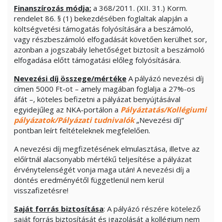
Finanszírozás módja:
a 368/2011. (XII. 31.) Korm.
rendelet 86. § (1) bekezdésében foglaltak alapján a
költségvetési támogatás folyósítására a beszámoló,
vagy részbeszámoló elfogadását követően kerülhet sor,
azonban a jogszabály lehetőséget biztosít a beszámoló
elfogadása előtt támogatási előleg folyósítására.
Nevezési díj összege/mértéke
A pályázó nevezési díj
címen 5000 Ft-ot – amely magában foglalja a 27%-os
áfát –, köteles befizetni a pályázat benyújtásával
egyidejűleg az NKA-portálon a
Pályáztatás/Kollégiumi
pályázatok/Pályázati tudnivalók
„Nevezési díj”
pontban leírt feltételeknek megfelelően.
A nevezési díj megfizetésének elmulasztása, illetve az
előírtnál alacsonyabb mértékű teljesítése a pályázat
érvénytelenségét vonja maga után! A nevezési díj a
döntés eredményétől függetlenül nem kerül
visszafizetésre!
Saját forrás biztosítása
: A pályázó részére kötelező
saját forrás biztosítását és igazolását a kollégium nem