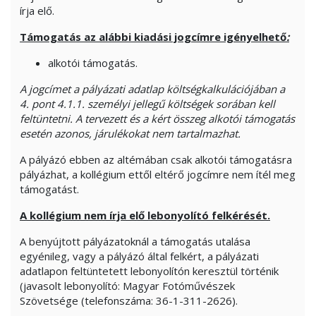
írja elő.
Támogatás az alábbi kiadási jogcímre igényelhető
:
alkotói támogatás.
A jogcímet a pályázati adatlap költségkalkulációjában a
4. pont 4.1.1. személyi jellegű költségek sorában kell
feltüntetni. A tervezett és a kért összeg alkotói támogatás
esetén azonos, járulékokat nem tartalmazhat.
A pályázó ebben az altémában csak alkotói támogatásra
pályázhat, a kollégium ettől eltérő jogcímre nem ítél meg
támogatást.
A kollégium nem írja elő lebonyolító felkérését.
A benyújtott pályázatoknál a támogatás utalása
egyénileg, vagy a pályázó által felkért, a pályázati
adatlapon feltüntetett lebonyolítón keresztül történik
(javasolt lebonyolító: Magyar Fotóművészek
Szövetsége (telefonszáma: 36-1-311-2626).