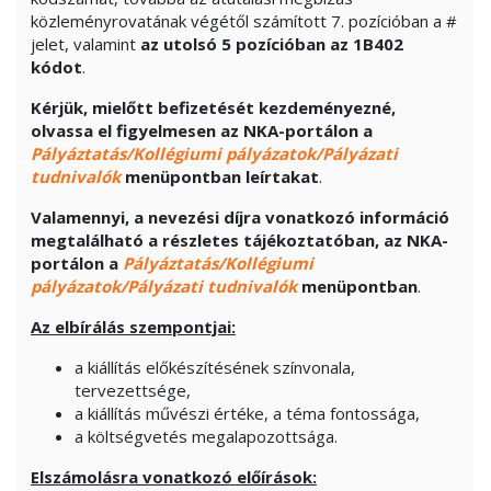
közleményrovatának végétől számított 7. pozícióban a #
jelet, valamint
az utolsó 5 pozícióban
az 1B402
kódot
.
Kérjük, mielőtt befizetését kezdeményezné,
olvassa el figyelmesen az NKA-portálon a
Pályáztatás/Kollégiumi pályázatok/Pályázati
tudnivalók
menüpontban leírtakat
.
Valamennyi, a nevezési díjra vonatkozó információ
megtalálható a részletes tájékoztatóban, az NKA-
portálon a
Pályáztatás/Kollégiumi
pályázatok/Pályázati tudnivalók
menüpontban
.
Az elbírálás szempontjai:
a kiállítás előkészítésének színvonala,
tervezettsége,
a kiállítás művészi értéke, a téma fontossága,
a költségvetés megalapozottsága.
Elszámolásra vonatkozó előírások: