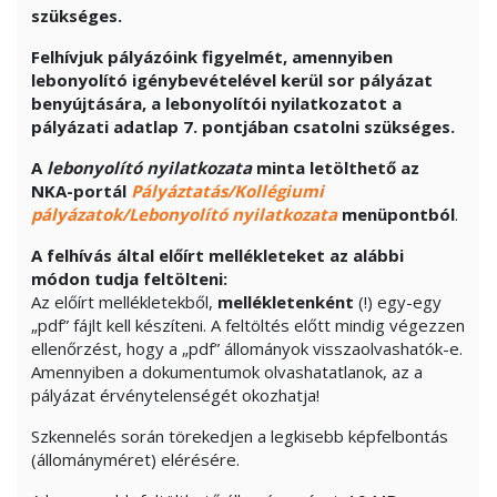
szükséges.
Felhívjuk pályázóink figyelmét, amennyiben
lebonyolító igénybevételével kerül sor pályázat
benyújtására, a
lebonyolítói nyilatkozatot a
pályázati adatlap 7. pontjában csatolni szükséges.
A
lebonyolító nyilatkozat
a
minta letölthető az
NKA-portál
Pályáztatás/Kollégiumi
pályázatok/Lebonyolító nyilatkozata
menüpontból
.
A felhívás által előírt mellékleteket az alábbi
módon tudja feltölteni:
Az előírt mellékletekből,
mellékletenként
(!) egy-egy
„pdf” fájlt kell készíteni. A feltöltés előtt mindig végezzen
ellenőrzést, hogy a „pdf” állományok visszaolvashatók-e.
Amennyiben a dokumentumok olvashatatlanok, az a
pályázat érvénytelenségét okozhatja!
Szkennelés során törekedjen a legkisebb képfelbontás
(állományméret) elérésére.