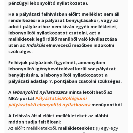
pénzügyi lebonyolító nyilatkozata).
Ha a pályázati felhívásban előírt melléklet nem áll
rendelkezésre a pályázat benyújtásakor, vagy az
adott pályázathoz nem kíván egyéb mellékletet,
lebonyolítói nyilatkozatot csatolni, azt a
mellékletek legördülő menüből való kiválasztása
után az
Indoklás
elnevezésű mezőben indokolni
szükséges.
Felhívjuk pályázóink figyelmét, amennyiben
lebonyolító igénybevételével kerül sor pályázat
benyújtására, a
lebonyolítói nyilatkozatot a
pályázati adatlap 7. pontjában csatolni szükséges.
A
lebonyolító nyilatkozat
a
minta letölthető az
NKA-portál
Pályáztatás/Kollégiumi
pályázatok/Lebonyolító nyilatkozata
menüpontból
.
A felhívás által előírt mellékleteket az alábbi
módon tudja feltölteni:
Az előírt mellékletekből,
mellékletenként
(!) egy-egy