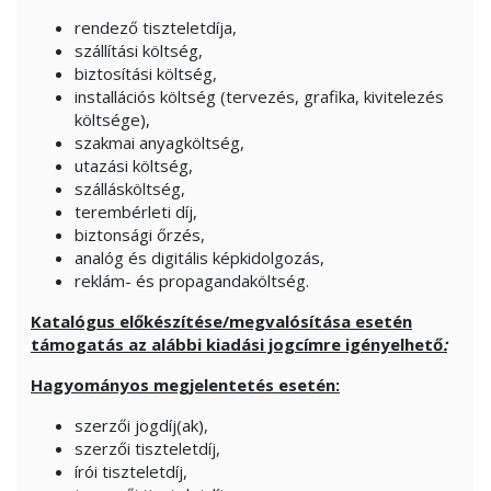
rendező tiszteletdíja,
szállítási költség,
biztosítási költség,
installációs költség (tervezés, grafika, kivitelezés
költsége),
szakmai anyagköltség,
utazási költség,
szállásköltség,
terembérleti díj,
biztonsági őrzés,
analóg és digitális képkidolgozás,
reklám- és propagandaköltség.
Katalógus előkészítése/megvalósítása esetén
támogatás az alábbi kiadási jogcímre igényelhető
:
Hagyományos megjelentetés esetén:
szerzői jogdíj(ak),
szerzői tiszteletdíj,
írói tiszteletdíj,