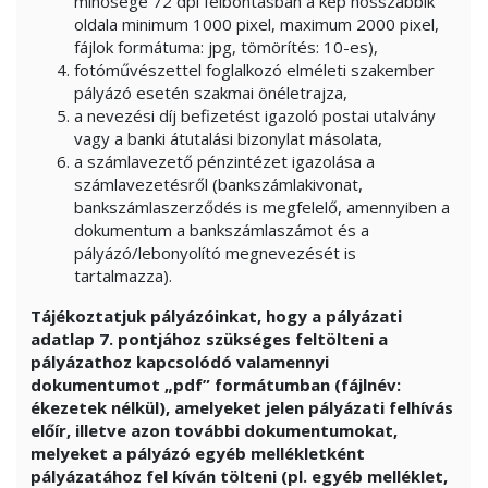
minősége 72 dpi felbontásban a kép hosszabbik
oldala minimum 1000 pixel, maximum 2000 pixel,
fájlok formátuma: jpg, tömörítés: 10-es),
fotóművészettel foglalkozó elméleti szakember
pályázó esetén szakmai önéletrajza,
a nevezési díj befizetést igazoló postai utalvány
vagy a banki átutalási bizonylat másolata,
a számlavezető pénzintézet igazolása a
számlavezetésről (bankszámlakivonat,
bankszámlaszerződés is megfelelő, amennyiben a
dokumentum a bankszámlaszámot és a
pályázó/lebonyolító megnevezését is
tartalmazza).
Tájékoztatjuk pályázóinkat, hogy a pályázati
adatlap 7. pontjához szükséges feltölteni a
pályázathoz kapcsolódó valamennyi
dokumentumot „pdf” formátumban (fájlnév:
ékezetek nélkül), amelyeket jelen pályázati felhívás
előír, illetve azon további dokumentumokat,
melyeket a pályázó egyéb mellékletként
pályázatához fel kíván tölteni (pl. egyéb melléklet,