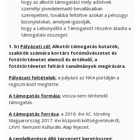
hogy az alkotói támogatást mely adóévek
személyi jövedelemadó bevallásaiban
szerepelteti, továbbá feltöltve azokat a pénzügyi
bizonylatokat, amelyek igazolják,
hogy a Lebonyolító a Támogatott részére átadta a
támogatási összeget.
1. b)
Pályázati cél:
Alkotói támogatás kutatók,
szakírók számára kortárs fotóművészetet és
fotótörténetet elemző és értékelő, a
fotótörténetet feltáró tanulmányok megírására.
Pályázati feltételek:
a pályázó az NKA portálján a
regisztrációt megtette.
A támogatás formája:
vissza nem térítendő
támogatás.
A támogatás forrása
: a 2016. évi XC. törvény
Magyarország 2017. évi központi költségvetéséről,
LXVII. Nemzeti Kulturális Alap fejezet.
A rendelkezésre álló tervezett keretösszeg
: