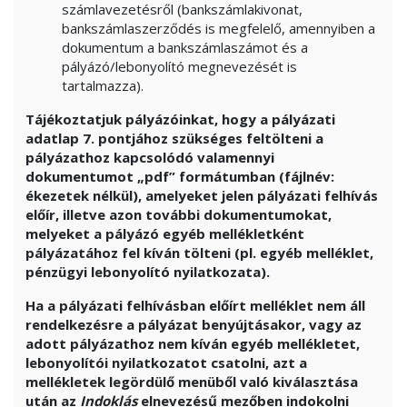
számlavezetésről (bankszámlakivonat,
bankszámlaszerződés is megfelelő, amennyiben a
dokumentum a bankszámlaszámot és a
pályázó/lebonyolító megnevezését is
tartalmazza).
Tájékoztatjuk pályázóinkat, hogy a pályázati
adatlap 7. pontjához szükséges feltölteni a
pályázathoz kapcsolódó valamennyi
dokumentumot „pdf” formátumban (fájlnév:
ékezetek nélkül), amelyeket jelen pályázati felhívás
előír, illetve azon további dokumentumokat,
melyeket a pályázó egyéb mellékletként
pályázatához fel kíván tölteni (pl. egyéb melléklet,
pénzügyi lebonyolító nyilatkozata).
Ha a pályázati felhívásban előírt melléklet nem áll
rendelkezésre a pályázat benyújtásakor, vagy az
adott pályázathoz nem kíván egyéb mellékletet,
lebonyolítói nyilatkozatot csatolni, azt a
mellékletek legördülő menüből való kiválasztása
után az
Indoklás
elnevezésű mezőben indokolni