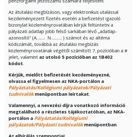
pénzforgalmi jelzőszámú számlára teljesíteni.
Az átutalási megbízáson, vagy elektronikus utalással
kezdeményezett fizetés esetén a befizetést igazoló
bizonylat közleményrovatában kérjük feltüntetni a
pályázati adatlap jobb felső sarkában lévő „adatlap-
azonosító” (A…….. N………. ) számot és az altéma
kódszámát, továbbá az átutalási megbízás
közleményrovatának végétől számított 7. pozícióban a #
jelet, valamint
az utolsó 5 pozícióban
az 1B402
kódot
.
Kérjük, mielőtt befizetését kezdeményezné,
olvassa el figyelmesen az NKA-portálon a
Pályáztatás/Kollégiumi pályázatok/Pályázati
tudnivalók
menüpontban leírtakat
.
Valamennyi, a nevezési díjra vonatkozó információ
megtalálható a részletes tájékoztatóban, az NKA-
portálon a
Pályáztatás/Kollégiumi
pályázatok/Pályázati tudnivalók
menüpontban
.
Az elbírálás szempontjai
: