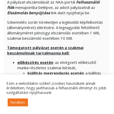
A pályázat elszámolását az NKA-portál
Felhasználói
fiók
menüpontba belépve, az adott pályázatnál az
Elszámolás benyújtása
link alatt nyújthatja be.
Szkennelés során törekedjen a legkisebb képfelbontás
(állományméret) elérésére. A legnagyobb feltölthető
állományméret pénzügyi elszámolás esetében 1 MB,
szakmai beszámoló esetében 10 MB.
Támogatott pályázat esetén a szakmai
beszámolónak tartalmaznia kell:
előkészítés esetén
: az elvégzett előkészítő
munka részletes szakmai leírását,
kiállítás megrendezés esetén
: a kiállítás
szakmai értékelését, látogatók számát, a
Ezen a weboldalon sütiket (cookie) használunk annak
kiállítás fotódokumentációját, továbbá az
érdekében, hogy javíthassuk a felhasználói élményt és jobb
esetleges médiavisszhangot.
szolgáltatást nyújthassunk.
katalógus megjelentetése esetén
: az
elkészült katalógus 1 példányát (postai úton
Rendben
az NKA Igazgatóságára).