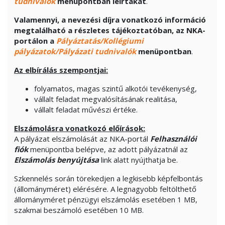
tudnivalók
menüpontban leírtakat
.
Valamennyi, a nevezési díjra vonatkozó információ
megtalálható a részletes tájékoztatóban, az NKA-
portálon a
Pályáztatás/Kollégiumi
pályázatok/Pályázati tudnivalók
menüpontban
.
Az elbírálás szempontjai:
folyamatos, magas szintű alkotói tevékenység,
vállalt feladat megvalósításának realitása,
vállalt feladat művészi értéke.
Elszámolásra vonatkozó előírások:
A pályázat elszámolását az NKA-portál
Felhasználói
fiók
menüpontba belépve, az adott pályázatnál az
Elszámolás benyújtása
link alatt nyújthatja be.
Szkennelés során törekedjen a legkisebb képfelbontás
(állományméret) elérésére. A legnagyobb feltölthető
állományméret pénzügyi elszámolás esetében 1 MB,
szakmai beszámoló esetében 10 MB.