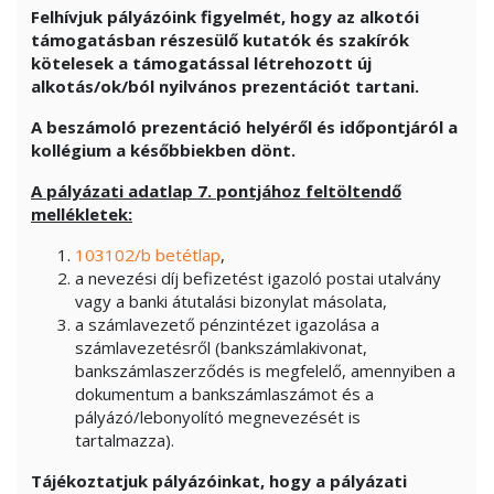
Felhívjuk pályázóink figyelmét, hogy az alkotói
támogatásban részesülő kutatók és szakírók
kötelesek a támogatással létrehozott új
alkotás/ok/ból nyilvános prezentációt tartani.
A beszámoló prezentáció helyéről és időpontjáról a
kollégium a későbbiekben dönt.
A pályázati adatlap 7. pontjához feltöltendő
mellékletek:
103102/b betétlap
,
a nevezési díj befizetést igazoló postai utalvány
vagy a banki átutalási bizonylat másolata,
a számlavezető pénzintézet igazolása a
számlavezetésről (bankszámlakivonat,
bankszámlaszerződés is megfelelő, amennyiben a
dokumentum a bankszámlaszámot és a
pályázó/lebonyolító megnevezését is
tartalmazza).
Tájékoztatjuk pályázóinkat, hogy a pályázati