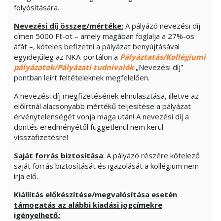
folyósítására.
Nevezési díj összeg/mértéke:
A pályázó nevezési díj
címen 5000 Ft-ot – amely magában foglalja a 27%-os
áfát –, köteles befizetni a pályázat benyújtásával
egyidejűleg az NKA-portálon a
Pályáztatás/Kollégiumi
pályázatok/Pályázati tudnivalók
„Nevezési díj”
pontban leírt feltételeknek megfelelően.
A nevezési díj megfizetésének elmulasztása, illetve az
előírtnál alacsonyabb mértékű teljesítése a pályázat
érvénytelenségét vonja maga után! A nevezési díj a
döntés eredményétől függetlenül nem kerül
visszafizetésre!
Saját forrás biztosítása
: A pályázó részére kötelező
saját forrás biztosítását és igazolását a kollégium nem
írja elő.
Kiállítás előkészítése/megvalósítása esetén
támogatás az alábbi kiadási jogcímekre
igényelhető
: