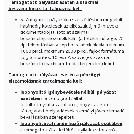
Támogatott pályázat esetén a szakmai
beszámolónak tartalmaznia kell:
A támogatott pályázók a szerződésben megjelölt
határidőig kötelesek az elkészült új mű (művek)
dokumentációját, fotóját szakmai
beszámolójukhoz mellékelni (a fotók minősége: 72
dpi felbontásban a kép hosszabbik oldala minimum
1000 pixel, maximum 2000 pixel, fájlok formátuma:
jpg, tömörítés: 10-es). A szöveges szakmai
beszámoló maximum 1 oldal terjedelmű lehet.
Támogatott pályázat esetén a pénzügyi
elszámolásnak tartalmaznia kell:
lebonyolító igénybevétele nélküli pályázat
esetében
: a támogatott által
feltöltött nyilatkozatot arról, hogy az alkotói
támogatást mely adóévek személyi jövedelemadó
bevallásaiban szerepelteti.
lebonyolítóval rendelkező pályázat esetében
:
a támogatott által feltöltött nyilatkozatot arról,