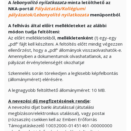
A
lebonyolító nyilatkozat
a
minta letölthető az
NKA-portál
Pályáztatás/Kollégiumi
pályázatok/Lebonyolító nyilatkozata
menüpontból
.
A felhívás által előírt mellékleteket az alábbi
módon tudja feltölteni:
Az előírt mellékletekből,
mellékletenként
(!) egy-egy
„pdf” fájlt kell készíteni. A feltöltés előtt mindig végezzen
ellenőrzést, hogy a „pdf” állományok visszaolvashatók-e.
Amennyiben a dokumentumok olvashatatlanok, az a
pályázat érvénytelenségét okozhatja!
Szkennelés során törekedjen a legkisebb képfelbontás
(állományméret) elérésére.
A legnagyobb feltölthető állományméret: 10 MB.
A nevezési díj megfizetésének rendje
:
A nevezési díjat banki átutalással (átutalási
megbízáson/elektronikus utalással), vagy postai
(rózsaszín) csekken kell az Emberi Erőforrás
Támogatáskezelő 10032000-01451461-00000000