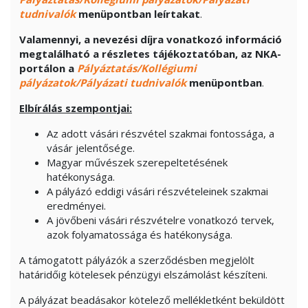
tudnivalók
menüpontban leírtakat
.
Valamennyi, a nevezési díjra vonatkozó információ
megtalálható a részletes tájékoztatóban, az NKA-
portálon a
Pályáztatás/Kollégiumi
pályázatok/Pályázati tudnivalók
menüpontban
.
Elbírálás szempontjai:
Az adott vásári részvétel szakmai fontossága, a
vásár jelentősége.
Magyar művészek szerepeltetésének
hatékonysága.
A pályázó eddigi vásári részvételeinek szakmai
eredményei.
A jövőbeni vásári részvételre vonatkozó tervek,
azok folyamatossága és hatékonysága.
A támogatott pályázók a szerződésben megjelölt
határidőig kötelesek pénzügyi elszámolást készíteni.
A pályázat beadásakor kötelező mellékletként beküldött