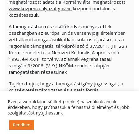
meghatározott adatait a Kormány által meghatározott
www.kozpenzpalyazat.gov.hu
központi portálon is
közzétesszük.
A támogatásban részesülő kedvezményezettek
összhangban az európai uniós versenyjogi értelemben
vett állami támogatásokkal kapcsolatos eljárásról és a
regionális támogatási térképről szóló 37/2011. (III. 22.)
Korm. rendelettel a Nemzeti Kulturális Alapról szóló
1993. évi XXIII. törvény, az annak végrehajtásául
szolgáló 9/2006. (V. 9.) NKÖM-rendelet alapján
támogatásban részesülnek.
Tájékoztatjuk, hogy a támogatási igény jogosságát, a
költségvetési támogatás és a saját forrás
felhasználását jogszabályban és a támogatási
Ezen a weboldalon sütiket (cookie) használunk annak
szerződésben meghatározott szervek ellenőrizhetik. A
érdekében, hogy javíthassuk a felhasználói élményt és jobb
támogatás felhasználásával kapcsolatos ellenőrzés-
szolgáltatást nyújthassunk.
tűrési és adatszolgáltatási kötelezettségére vonatkozó
további szabályokat az államháztartásról szóló törvény
Rendben
(Áht.) 54. §-a, továbbá az államháztartásról szóló
törvény végrehajtásáról szóló Korm. rendelet (Ávr.) 100.