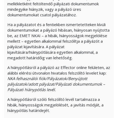
mellékletként feltöltendő pályázati dokumentumok
mindegyike hiányzik, vagy a pályázó üres
dokumentumokat csatol pályázatához.
Ha a pályázatot és a fentiekben ismertetetteken kívüli
dokumentumokat a pályázó hibásan, hiányosan nyújtotta
be, az EMET NKAI – a hibák, hiányosságok megjelölése
mellett – egyetlen alkalommal felszólítja a pályázót a
pályázat kijavítására. A pályázat
kijavítására/hiánypótlására egyetlen alkalommal, a
megadott határidőig van lehetőség.
A hiánypótlásról a pályázó az Effector online felületen, az
alábbi elérési útvonalon hivatalos felszólító levelet kap:
NKA felhasználói fiók/Pályázatok/Benyújtott
pályázatok/adott pályázat/Pályázati dokumentumok –
Pályázati hiánypótlás levél.
A hiánypótlásról szóló felszólító levél tartalmazza a
hibák, hiányosságok megjelölését, a javítás módját, a
hiánypótlás határidejét.