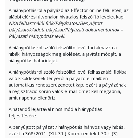
A hiánypótlásról a pályázó az Effector online felületen, az
alábbi elérési útvonalon hivatalos felszólító levelet kap:
NKA felhasználói fiók/Pályázatok/Benyújtott
pályázatok/adott pályázat/Pályázati dokumentumok –
Pályázati hiánypótlás levél.
A hiánypótlásról szóló felszólító levél tartalmazza a
hibák, hiányosságok megjelölését, a javítás módját, a
hiánypótlás határidejét.
A hiánypótlásról szóló felszólító levél felhasználói fiókba
való kiküldésének tényéről a pályázó e-mailben
automatikus rendszerüzenetet kap, ezért a pályázónak
a regisztráció során valós e-mail címet kell megadnia,
amit naponta ellenőriz.
A határidő lejártával nincs mód a hiánypótlás
teljesítésére.
A benyújtott pályázat / hiánypótlás hiányos vagy hibás,
ezért a 368/2011. (XII. 31.) Korm. rendelet 70. § (3)