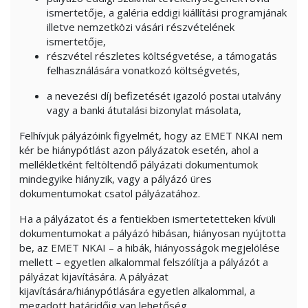
ismertetője, a galéria eddigi kiállítási programjának
illetve nemzetközi vásári részvételének
ismertetője,
részvétel részletes költségvetése, a támogatás
felhasználására vonatkozó költségvetés,
a nevezési díj befizetését igazoló postai utalvány
vagy a banki átutalási bizonylat másolata,
Felhívjuk pályázóink figyelmét, hogy az EMET NKAI nem
kér be hiánypótlást azon pályázatok esetén, ahol a
mellékletként feltöltendő pályázati dokumentumok
mindegyike hiányzik, vagy a pályázó üres
dokumentumokat csatol pályázatához.
Ha a pályázatot és a fentiekben ismertetetteken kívüli
dokumentumokat a pályázó hibásan, hiányosan nyújtotta
be, az EMET NKAI – a hibák, hiányosságok megjelölése
mellett – egyetlen alkalommal felszólítja a pályázót a
pályázat kijavítására. A pályázat
kijavítására/hiánypótlására egyetlen alkalommal, a
megadott határidőig van lehetőség.