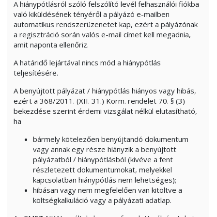
A hiánypótlásról szóló felszólító levél felhasználói fiókba
való kiküldésének tényéről a pályázó e-mailben
automatikus rendszerüzenetet kap, ezért a pályázónak
a regisztráció során valós e-mail címet kell megadnia,
amit naponta ellenőriz.
A határidő lejártával nincs mód a hiánypótlás
teljesítésére.
A benyújtott pályázat / hiánypótlás hiányos vagy hibás,
ezért a 368/2011. (XII. 31.) Korm. rendelet 70. § (3)
bekezdése szerint érdemi vizsgálat nélkül elutasítható,
ha
bármely kötelezően benyújtandó dokumentum
vagy annak egy része hiányzik a benyújtott
pályázatból / hiánypótlásból (kivéve a fent
részletezett dokumentumokat, melyekkel
kapcsolatban hiánypótlás nem lehetséges);
hibásan vagy nem megfelelően van kitöltve a
költségkalkuláció vagy a pályázati adatlap.