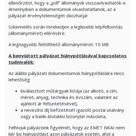
ellenőrzést, hogy a „pdf” állományok visszaolvashatók-e.
Amennyiben a dokumentumok olvashatatlanok, az a
pályázat érvénytelenségét okozhatja!
Szkennelés során törekedjen a legkisebb képfelbontás
(állományméret) elérésére.
A legnagyobb feltölthető állományméret: 10 MB
A benyújtott pályázat hiánypótlásával kapcsolatos
tudnivalók:
Az alábbi pályázati dokumentumok hiánypótláslára nincs
lehetőség:
kiválasztott műtárgyak listája (az alkotó, a cím,
méret, anyag, technika és évszám, valamint az
ajánlott ár feltüntetésével),
a nevezési díj befizetését igazoló postai utalvány
vagy a banki átutalási bizonylat másolata,
Felhívjuk pályázóink figyelmét, hogy az EMET NKAI nem
kér be hiánypótlást azon pályázatok esetén, ahol a