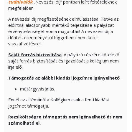
tudnivalók
„Nevezési díj” pontban leírt feltételeknek
megfelelően.
A nevezési díj megfizetésének elmulasztása, illetve az
előírtnál alacsonyabb mértékű teljesítése a pályázat
érvénytelenségét vonja maga után! A nevezési díj a
döntés eredményétől függetlenül nem kerül
visszafizetésre!
Saját forrás biztosítása
: A pályázó részére kötelező
saját forrás biztosítását és igazolását a kollégium nem
írja elő.
Támogatás az alábbi kiadási jogcímre igényelhető
:
műtárgyvásárlás.
Ennél az altémánál a Kollégium csak a fenti kiadási
jogcímet támogatja.
Rezsiköltségre támogatás nem igényelhető és nem
számolható el.