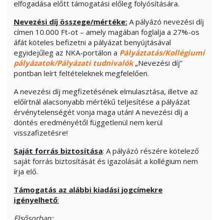
elfogadása előtt támogatási előleg folyósítására.
Nevezési díj összege/mértéke:
A pályázó nevezési díj
címen 10.000 Ft-ot – amely magában foglalja a 27%-os
áfát köteles befizetni a pályázat benyújtásával
egyidejűleg az NKA-portálon a
Pályáztatás/Kollégiumi
pályázatok/Pályázati tudnivalók
„Nevezési díj”
pontban leírt feltételeknek megfelelően.
A nevezési díj megfizetésének elmulasztása, illetve az
előírtnál alacsonyabb mértékű teljesítése a pályázat
érvénytelenségét vonja maga után! A nevezési díj a
döntés eredményétől függetlenül nem kerül
visszafizetésre!
Saját forrás biztosítása
: A pályázó részére kötelező
saját forrás biztosítását és igazolását a kollégium nem
írja elő.
Támogatás az alábbi kiadási jogcímekre
igényelhető
:
Elsősorban: