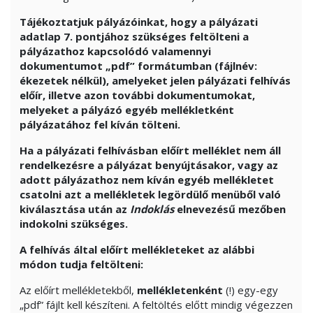
Tájékoztatjuk pályázóinkat, hogy a pályázati
adatlap 7. pontjához szükséges feltölteni a
pályázathoz kapcsolódó valamennyi
dokumentumot „pdf” formátumban (fájlnév:
ékezetek nélkül), amelyeket jelen pályázati felhívás
előír, illetve azon további dokumentumokat,
melyeket a pályázó egyéb mellékletként
pályázatához fel kíván tölteni.
Ha a pályázati felhívásban előírt melléklet nem áll
rendelkezésre a pályázat benyújtásakor, vagy az
adott pályázathoz nem kíván egyéb mellékletet
csatolni azt a mellékletek legördülő menüből való
kiválasztása után az
Indoklás
elnevezésű mezőben
indokolni szükséges.
A felhívás által előírt mellékleteket az alábbi
módon tudja feltölteni:
Az előírt mellékletekből,
mellékletenként
(!) egy-egy
„pdf” fájlt kell készíteni. A feltöltés előtt mindig végezzen