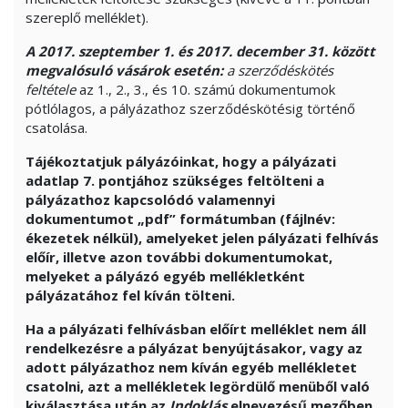
szereplő melléklet).
A 2017. szeptember 1. és 2017. december 31. között
megvalósuló vásárok esetén:
a szerződéskötés
feltétele
az 1., 2., 3., és 10. számú dokumentumok
pótlólagos, a pályázathoz szerződéskötésig történő
csatolása.
Tájékoztatjuk pályázóinkat, hogy a pályázati
adatlap 7. pontjához szükséges feltölteni a
pályázathoz kapcsolódó valamennyi
dokumentumot „pdf” formátumban (fájlnév:
ékezetek nélkül), amelyeket jelen pályázati felhívás
előír, illetve azon további dokumentumokat,
melyeket a pályázó egyéb mellékletként
pályázatához fel kíván tölteni.
Ha a pályázati felhívásban előírt melléklet nem áll
rendelkezésre a pályázat benyújtásakor, vagy az
adott pályázathoz nem kíván egyéb mellékletet
csatolni, azt a mellékletek legördülő menüből való
kiválasztása után az
Indoklás
elnevezésű mezőben