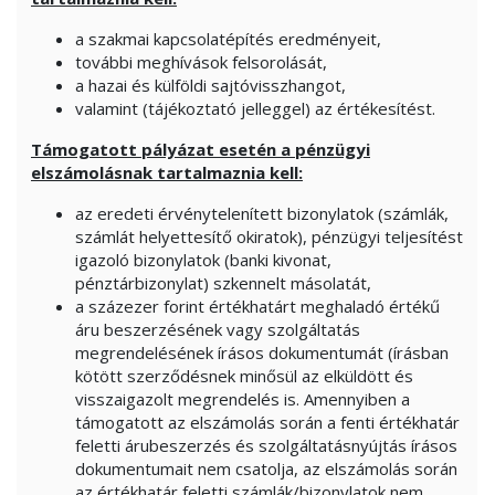
a szakmai kapcsolatépítés eredményeit,
további meghívások felsorolását,
a hazai és külföldi sajtóvisszhangot,
valamint (tájékoztató jelleggel) az értékesítést.
Támogatott pályázat esetén a pénzügyi
elszámolásnak tartalmaznia kell:
az eredeti érvénytelenített bizonylatok (számlák,
számlát helyettesítő okiratok), pénzügyi teljesítést
igazoló bizonylatok (banki kivonat,
pénztárbizonylat) szkennelt másolatát,
a százezer forint értékhatárt meghaladó értékű
áru beszerzésének vagy szolgáltatás
megrendelésének írásos dokumentumát (írásban
kötött szerződésnek minősül az elküldött és
visszaigazolt megrendelés is. Amennyiben a
támogatott az elszámolás során a fenti értékhatár
feletti árubeszerzés és szolgáltatásnyújtás írásos
dokumentumait nem csatolja, az elszámolás során
az értékhatár feletti számlák/bizonylatok nem