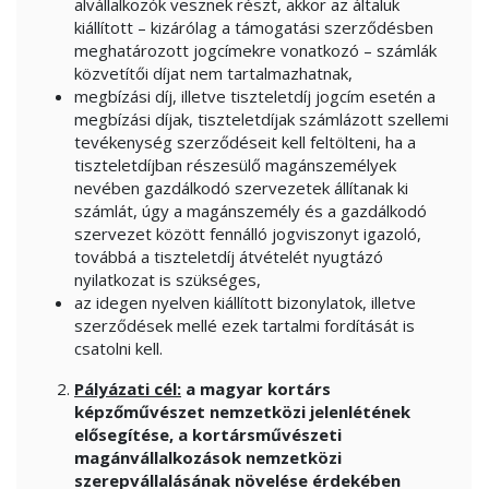
alvállalkozók vesznek részt, akkor az általuk
kiállított – kizárólag a támogatási szerződésben
meghatározott jogcímekre vonatkozó – számlák
közvetítői díjat nem tartalmazhatnak,
megbízási díj, illetve tiszteletdíj jogcím esetén a
megbízási díjak, tiszteletdíjak számlázott szellemi
tevékenység szerződéseit kell feltölteni, ha a
tiszteletdíjban részesülő magánszemélyek
nevében gazdálkodó szervezetek állítanak ki
számlát, úgy a magánszemély és a gazdálkodó
szervezet között fennálló jogviszonyt igazoló,
továbbá a tiszteletdíj átvételét nyugtázó
nyilatkozat is szükséges,
az idegen nyelven kiállított bizonylatok, illetve
szerződések mellé ezek tartalmi fordítását is
csatolni kell.
Pályázati cél:
a m
agyar kortárs
képzőművészet nemzetközi jelenlétének
elősegítése, a kortársművészeti
magánvállalkozások nemzetközi
szerepvállalásának növelése érdekében