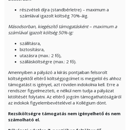
részvételi díjra (standbérletre) – maximum a
számlával igazolt költség 70%-áig.
Másodsorban, kiegészítő támogatásként – maximum a
számlával igazolt költség 50%-ig:
szállításra,
biztosításra,
utazásra (max.: 2 fő),
szállásköltségre (max.: 2 fő).
Amennyiben a pályázó a kiírás pontjaiban felsorolt
költségektől eltérő költségjogcímet is megjelöl és ahhoz
támogatást is igényel, azt röviden indokolnia kell. Erre a
rendszer figyelmezteti, e nélkül nem tudja a pályázat
kitöltését folytatni. Az eltérő jogcím támogathatóságáról
az indokok figyelembevételével a Kollégium dönt.
Rezsiköltségre támogatás nem igényelhető és nem
számolható el.