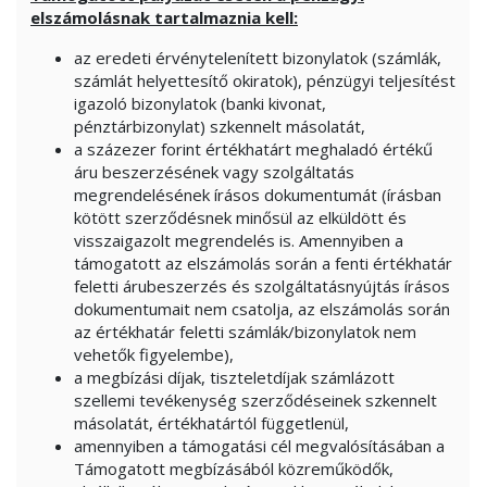
elszámolásnak tartalmaznia kell:
az eredeti érvénytelenített bizonylatok (számlák,
számlát helyettesítő okiratok), pénzügyi teljesítést
igazoló bizonylatok (banki kivonat,
pénztárbizonylat) szkennelt másolatát,
a százezer forint értékhatárt meghaladó értékű
áru beszerzésének vagy szolgáltatás
megrendelésének írásos dokumentumát (írásban
kötött szerződésnek minősül az elküldött és
visszaigazolt megrendelés is. Amennyiben a
támogatott az elszámolás során a fenti értékhatár
feletti árubeszerzés és szolgáltatásnyújtás írásos
dokumentumait nem csatolja, az elszámolás során
az értékhatár feletti számlák/bizonylatok nem
vehetők figyelembe),
a megbízási díjak, tiszteletdíjak számlázott
szellemi tevékenység szerződéseinek szkennelt
másolatát, értékhatártól függetlenül,
amennyiben a támogatási cél megvalósításában a
Támogatott megbízásából közreműködők,