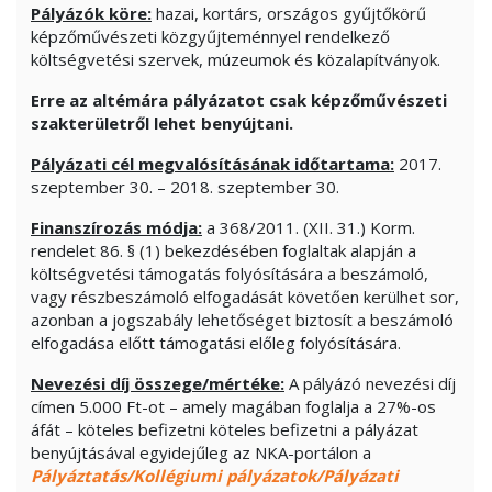
Pályázók köre:
hazai, kortárs, országos gyűjtőkörű
képzőművészeti közgyűjteménnyel rendelkező
költségvetési szervek, múzeumok és közalapítványok.
Erre az altémára pályázatot csak képzőművészeti
szakterületről lehet benyújtani.
Pályázati cél megvalósításának időtartama:
2017.
szeptember 30. – 2018. szeptember 30.
Finanszírozás módja:
a 368/2011. (XII. 31.) Korm.
rendelet 86. § (1) bekezdésében foglaltak alapján a
költségvetési támogatás folyósítására a beszámoló,
vagy részbeszámoló elfogadását követően kerülhet sor,
azonban a jogszabály lehetőséget biztosít a beszámoló
elfogadása előtt támogatási előleg folyósítására.
Nevezési díj összege/mértéke:
A pályázó nevezési díj
címen 5.000 Ft-ot – amely magában foglalja a 27%-os
áfát – köteles befizetni köteles befizetni a pályázat
benyújtásával egyidejűleg az NKA-portálon a
Pályáztatás/Kollégiumi pályázatok/Pályázati