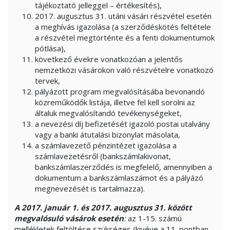
tájékoztató jelleggel – értékesítés),
2017. augusztus 31. utáni vásári részvétel esetén
a meghívás igazolása (a szerződéskötés feltétele
a részvétel megtörténte és a fenti dokumentumok
pótlása),
következő évekre vonatkozóan a jelentős
nemzetközi vásárokon való részvételre vonatkozó
tervek,
pályázott program megvalósításába bevonandó
közreműködők listája, illetve fel kell sorolni az
általuk megvalósítandó tevékenységeket,
a nevezési díj befizetését igazoló postai utalvány
vagy a banki átutalási bizonylat másolata,
a számlavezető pénzintézet igazolása a
számlavezetésről (bankszámlakivonat,
bankszámlaszerződés is megfelelő, amennyiben a
dokumentum a bankszámlaszámot és a pályázó
megnevezését is tartalmazza).
A 2017. január 1. és 2017. augusztus 31. között
megvalósuló vásárok esetén
:
az 1-15. számú
mellékletek feltöltése szükséges (kivéve a 11. pontban