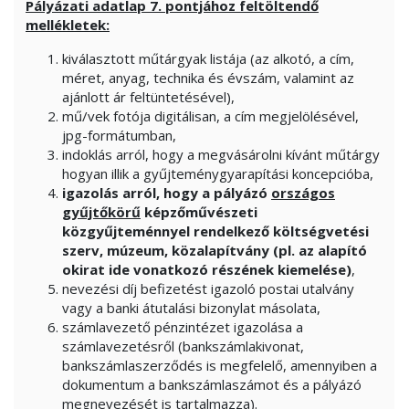
Pályázati adatlap 7. pontjához feltöltendő
mellékletek:
kiválasztott műtárgyak listája (az alkotó, a cím,
méret, anyag, technika és évszám, valamint az
ajánlott ár feltüntetésével),
mű/vek fotója digitálisan, a cím megjelölésével,
jpg-formátumban,
indoklás arról, hogy a megvásárolni kívánt műtárgy
hogyan illik a gyűjteménygyarapítási koncepcióba,
igazolás arról, hogy a pályázó
országos
gyűjtőkörű
képzőművészeti
közgyűjteménnyel rendelkező költségvetési
szerv, múzeum, közalapítvány (pl. az alapító
okirat ide vonatkozó részének kiemelése)
,
nevezési díj befizetést igazoló postai utalvány
vagy a banki átutalási bizonylat másolata,
számlavezető pénzintézet igazolása a
számlavezetésről (bankszámlakivonat,
bankszámlaszerződés is megfelelő, amennyiben a
dokumentum a bankszámlaszámot és a pályázó
megnevezését is tartalmazza).