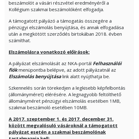
beszámolót a vásári részvétel eredményéről a
Kollégium szakmai beszámolóként elfogadja.
A támogatott pályázó a támogatás összegére a
pénzügyi elszámolás benyújtása, és annak elfogadása
után a megkötött szerződés birtokában 2018. évben
számíthat.
Elszámolásra vonatkozó előírások:
A pályázat elszámolását az NKA-portál
Felhasználói
fiók
menüpontba belépve, az adott pályázatnál az
Elszámolás benyújtása
link alatt nyújthatja be.
Szkennelés során törekedjen a legkisebb képfelbontás
(állományméret) elérésére. A legnagyobb feltölthető
állományméret pénzügyi elszámolás esetében 1MB,
szakmai beszámoló esetében 10MB.
A 2017. szeptember 1. és 2017. december 31.
között megvalósuló vásároknál a támogatott
pályázat esetén a szakmai beszámolónak
tartalmaznia kell: