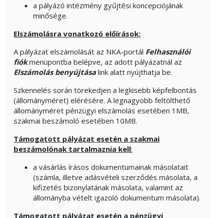
a pályázó intézmény gyűjtési koncepciójának
minősége.
Elszámolásra vonatkozó előírások:
A pályázat elszámolását az NKA-portál
Felhasználói
fiók
menüpontba belépve, az adott pályázatnál az
Elszámolás benyújtása
link alatt nyújthatja be.
Szkennelés során törekedjen a legkisebb képfelbontás
(állományméret) elérésére. A legnagyobb feltölthető
állományméret pénzügyi elszámolás esetében 1MB,
szakmai beszámoló esetében 10MB.
Támogatott pályázat esetén a szakmai
beszámolónak tartalmaznia kell
:
a vásárlás írásos dokumentumainak másolatait
(számla, illetve adásvételi szerződés másolata, a
kifizetés bizonylatának másolata, valamint az
állományba vételt igazoló dokumentum másolata).
Támogatott pályázat esetén a pénzügyi