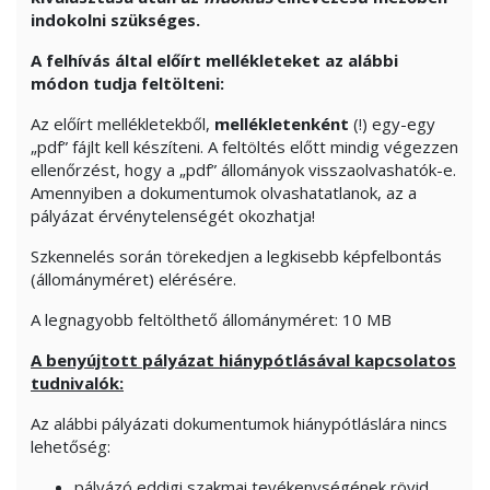
indokolni szükséges.
A felhívás által előírt mellékleteket az alábbi
módon tudja feltölteni:
Az előírt mellékletekből,
mellékletenként
(!) egy-egy
„pdf” fájlt kell készíteni. A feltöltés előtt mindig végezzen
ellenőrzést, hogy a „pdf” állományok visszaolvashatók-e.
Amennyiben a dokumentumok olvashatatlanok, az a
pályázat érvénytelenségét okozhatja!
Szkennelés során törekedjen a legkisebb képfelbontás
(állományméret) elérésére.
A legnagyobb feltölthető állományméret: 10 MB
A benyújtott pályázat hiánypótlásával kapcsolatos
tudnivalók:
Az alábbi pályázati dokumentumok hiánypótláslára nincs
lehetőség:
pályázó eddigi szakmai tevékenységének rövid