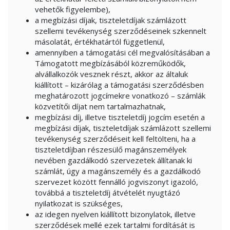
vehetők figyelembe),
a megbízási díjak, tiszteletdíjak számlázott
szellemi tevékenység szerződéseinek szkennelt
másolatát, értékhatártól függetlenül,
amennyiben a támogatási cél megvalósításában a
Támogatott megbízásából közreműködők,
alvállalkozók vesznek részt, akkor az általuk
kiállított – kizárólag a támogatási szerződésben
meghatározott jogcímekre vonatkozó – számlák
közvetítői díjat nem tartalmazhatnak,
megbízási díj, illetve tiszteletdíj jogcím esetén a
megbízási díjak, tiszteletdíjak számlázott szellemi
tevékenység szerződéseit kell feltölteni, ha a
tiszteletdíjban részesülő magánszemélyek
nevében gazdálkodó szervezetek állítanak ki
számlát, úgy a magánszemély és a gazdálkodó
szervezet között fennálló jogviszonyt igazoló,
továbbá a tiszteletdíj átvételét nyugtázó
nyilatkozat is szükséges,
az idegen nyelven kiállított bizonylatok, illetve
szerződések mellé ezek tartalmi fordítását is