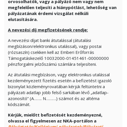
orvosolhatók, vagy a pályázó nem vagy nem
megfelelően teljesíti a hiánypótlást, lehetőség van
pályázatának érdemi vizsgálat nélküli
elutasítására.
A nevezési díj megfizetésének rendje:
A nevezési díjat banki átutalással (átutalási
megbízáson/elektronikus utalással), vagy postai
(rózsaszín) csekken kell az Emberi Erőforrás
Támogatáskezelő 10032000-01451461-00000000
pénzforgalmi jelzőszámú számlára teljesíteni.
Az átutalási megbízáson, vagy elektronikus utalással
kezdeményezett fizetés esetén a befizetést igazoló
bizonylat közleményrovatában kérjük feltüntetni a
pályázati adatlap jobb felső sarkában lévő „adatlap-
azonosító” (A…….. N……….) számot és az altéma
kódszámát.
Kérjük, mielőtt befizetését kezdeményezné,
olvassa el figyelmesen az NKA-portálon a
Pályáztatás/Kollégiumi pályázatok/Pályázati