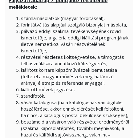
Pályázati adatlap 7. pontjához feltöltendő
mellékletek:
számlamásolat/ok (magyar fordítással),
forintátváltás alapjául szolgáló bizonylat másolata,
pályázó eddigi szakmai tevékenységének rövid
ismertetője, a galéria eddigi kiállítási programjának
illetve nemzetközi vásári részvételének
ismertetője,
részvétel részletes költségvetése, a támogatás
felhasználására vonatkozó költségvetés,
kiállított kortárs képzőművészek bemutatása
(feltétel a magyar művészek meg-határozó
aránya) életrajz és referencia anyaggal,
kiállított művek jegyzéke,
standfotók,
vásár katalógusa (ha a katalógusnak van digitális
hozzáférése, akkor ennek elérését kell feltölteni,
ha nincs, a katalógus postai beküldése szükséges),
beszámoló a vásáron való részvétel eredményéről
(szakmai kapcsolatépítés, további meghívások, a
hazai és külföldi sajtóvisszhang, valamint –