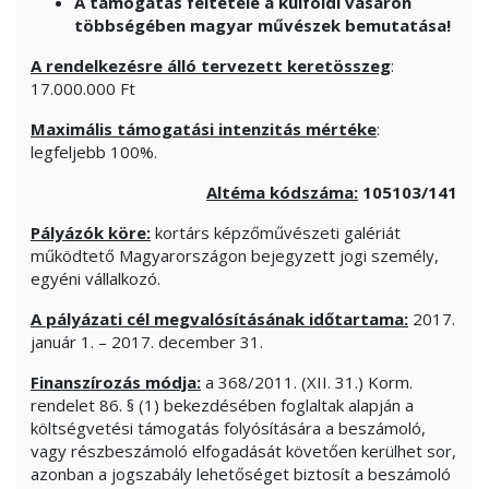
A támogatás feltétele a külföldi vásáron
többségében magyar művészek bemutatása!
A rendelkezésre álló tervezett keretösszeg
:
17.000.000 Ft
Maximális támogatási intenzitás mértéke
:
legfeljebb 100%.
Altéma kódszáma:
105103/141
Pályázók köre:
kortárs képzőművészeti galériát
működtető Magyarországon bejegyzett jogi személy,
egyéni vállalkozó.
A pályázati cél megvalósításának időtartama:
2017.
január 1. – 2017. december 31.
Finanszírozás módja:
a 368/2011. (XII. 31.) Korm.
rendelet 86. § (1) bekezdésében foglaltak alapján a
költségvetési támogatás folyósítására a beszámoló,
vagy részbeszámoló elfogadását követően kerülhet sor,
azonban a jogszabály lehetőséget biztosít a beszámoló