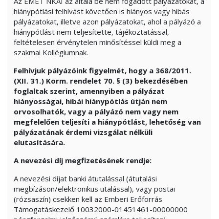
Az EMET NKAI az általa be nem fogadott pályázatokat, a
hiánypótlási felhívást követően is hiányos vagy hibás
pályázatokat, illetve azon pályázatokat, ahol a pályázó a
hiánypótlást nem teljesítette, tájékoztatással,
feltételesen érvénytelen minősítéssel küldi meg a
szakmai Kollégiumnak.
Felhívjuk pályázóink figyelmét, hogy a 368/2011.
(XII. 31.) Korm. rendelet 70. § (3) bekezdésében
foglaltak szerint, amennyiben a pályázat
hiányosságai, hibái hiánypótlás útján nem
orvosolhatók, vagy a pályázó nem vagy nem
megfelelően teljesíti a hiánypótlást, lehetőség van
pályázatának érdemi vizsgálat nélküli
elutasítására.
A nevezési díj megfizetésének rendje:
A nevezési díjat banki átutalással (átutalási
megbízáson/elektronikus utalással), vagy postai
(rózsaszín) csekken kell az Emberi Erőforrás
Támogatáskezelő 10032000-01451461-00000000