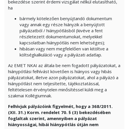
bekezdése szerint érdemi vizsgálat nélkül elutasítható,
ha
bármely kötelezően benyújtandó dokumentum
vagy annak egy része hiányzik a benyújtott
pályázatból / hiánypótlásból (kivéve a fent
részletezett dokumentumokat, melyekkel
kapcsolatban hiánypótlás nem lehetséges);
hibásan vagy nem megfelelően van kitöltve a
költségkalkuláció vagy a pályázati adatlap.
Az EMET NKAI az általa be nem fogadott pályázatokat, a
hiánypótlási felhívást követően is hiányos vagy hibás
pályázatokat, illetve azon pályázatokat, ahol a pályázó a
hiánypótlást nem teljesítette, tájékoztatással,
feltételesen érvénytelen minősítéssel küldi meg a
szakmai Kollégiumnak.
Felhívjuk pályázóink figyelmét, hogy a 368/2011.
(XII. 31.) Korm. rendelet 70. § (3) bekezdésében
foglaltak szerint, amennyiben a pályázat
hiányosságai, hibái hiánypótlás útján nem