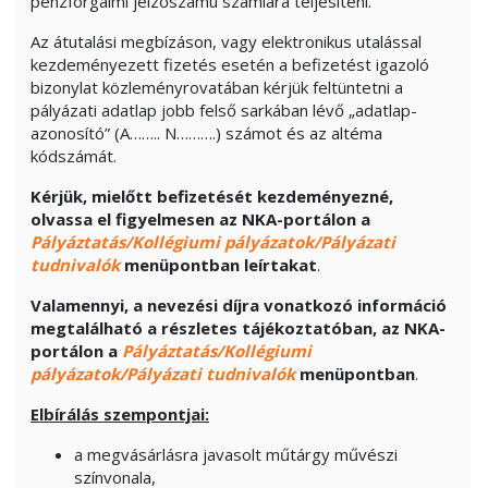
pénzforgalmi jelzőszámú számlára teljesíteni.
Az átutalási megbízáson, vagy elektronikus utalással
kezdeményezett fizetés esetén a befizetést igazoló
bizonylat közleményrovatában kérjük feltüntetni a
pályázati adatlap jobb felső sarkában lévő „adatlap-
azonosító” (A…….. N……….) számot és az altéma
kódszámát.
Kérjük, mielőtt befizetését kezdeményezné,
olvassa el figyelmesen az NKA-portálon a
Pályáztatás/Kollégiumi pályázatok/Pályázati
tudnivalók
menüpontban leírtakat
.
Valamennyi, a nevezési díjra vonatkozó információ
megtalálható a részletes tájékoztatóban, az NKA-
portálon a
Pályáztatás/Kollégiumi
pályázatok/Pályázati tudnivalók
menüpontban
.
Elbírálás szempontjai:
a megvásárlásra javasolt műtárgy művészi
színvonala,