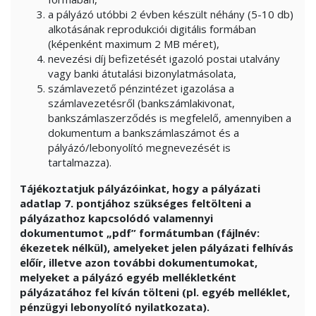
a pályázó utóbbi 2 évben készült néhány (5-10 db)
alkotásának reprodukciói digitális formában
(képenként maximum 2 MB méret),
nevezési díj befizetését igazoló postai utalvány
vagy banki átutalási bizonylatmásolata,
számlavezető pénzintézet igazolása a
számlavezetésről (bankszámlakivonat,
bankszámlaszerződés is megfelelő, amennyiben a
dokumentum a bankszámlaszámot és a
pályázó/lebonyolító megnevezését is
tartalmazza).
Tájékoztatjuk pályázóinkat, hogy a pályázati
adatlap 7. pontjához szükséges feltölteni a
pályázathoz kapcsolódó valamennyi
dokumentumot „pdf” formátumban (fájlnév:
ékezetek nélkül), amelyeket jelen pályázati felhívás
előír, illetve azon további dokumentumokat,
melyeket a pályázó egyéb mellékletként
pályázatához fel kíván tölteni (pl. egyéb melléklet,
pénzügyi lebonyolító nyilatkozata).