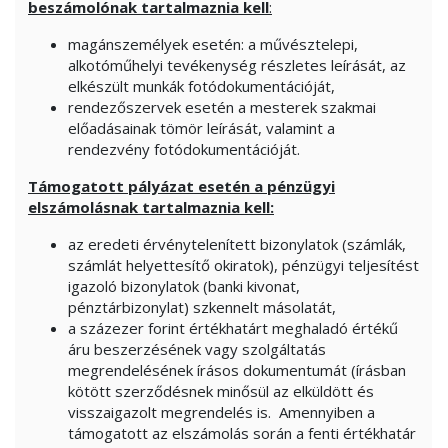
beszámolónak tartalmaznia kell
:
magánszemélyek esetén: a művésztelepi,
alkotóműhelyi tevékenység részletes leírását, az
elkészült munkák fotódokumentációját,
rendezőszervek esetén a mesterek szakmai
előadásainak tömör leírását, valamint a
rendezvény fotódokumentációját.
Támogatott pályázat esetén a pénzügyi
elszámolásnak tartalmaznia kell:
az eredeti érvénytelenített bizonylatok (számlák,
számlát helyettesítő okiratok), pénzügyi teljesítést
igazoló bizonylatok (banki kivonat,
pénztárbizonylat) szkennelt másolatát,
a százezer forint értékhatárt meghaladó értékű
áru beszerzésének vagy szolgáltatás
megrendelésének írásos dokumentumát (írásban
kötött szerződésnek minősül az elküldött és
visszaigazolt megrendelés is. Amennyiben a
támogatott az elszámolás során a fenti értékhatár