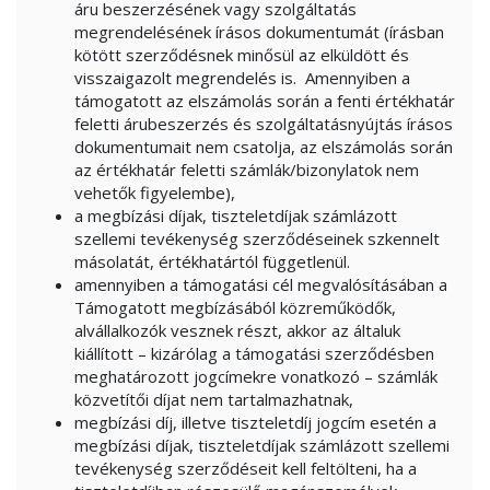
áru beszerzésének vagy szolgáltatás
megrendelésének írásos dokumentumát (írásban
kötött szerződésnek minősül az elküldött és
visszaigazolt megrendelés is. Amennyiben a
támogatott az elszámolás során a fenti értékhatár
feletti árubeszerzés és szolgáltatásnyújtás írásos
dokumentumait nem csatolja, az elszámolás során
az értékhatár feletti számlák/bizonylatok nem
vehetők figyelembe),
a megbízási díjak, tiszteletdíjak számlázott
szellemi tevékenység szerződéseinek szkennelt
másolatát, értékhatártól függetlenül.
amennyiben a támogatási cél megvalósításában a
Támogatott megbízásából közreműködők,
alvállalkozók vesznek részt, akkor az általuk
kiállított – kizárólag a támogatási szerződésben
meghatározott jogcímekre vonatkozó – számlák
közvetítői díjat nem tartalmazhatnak,
megbízási díj, illetve tiszteletdíj jogcím esetén a
megbízási díjak, tiszteletdíjak számlázott szellemi
tevékenység szerződéseit kell feltölteni, ha a