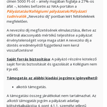
címen 5000 Ft-ot – amely magában foglalja a 27%-os
áfát –, köteles befizetni az NKA-portálon a
Pályáztatás/Kollégiumi pályázatok/Pályázati
tudnivalók
„Nevezési díj” pontban leírt feltételeknek
megfelelően.
A nevezési díj megfizetésének elmulasztása, illetve az
előírtnál alacsonyabb mértékű teljesítése a pályázat
érvénytelenségét vonja maga után! A nevezési díj a
döntés eredményétől függetlenül nem kerül
visszafizetésre!
Saját forrás biztosítása
: A pályázó részére kötelező
saját forrás biztosítását és igazolását a Kollégium nem
írja elő.
Támogatás az alábbi kiadási jogcímre igényelhető
:
alkotói támogatás.
A támogatási összeg járulékokat nem tartalmazhat. Az
alkotói támogatás
jogcím a pályázati adatlap
költségkalkulációja 4. pont 4.1.1. személyi jellegű