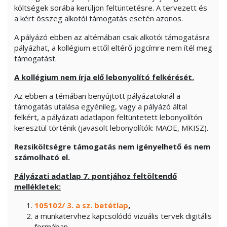
költségek sorába kerüljön feltüntetésre. A tervezett és
a kért összeg alkotói támogatás esetén azonos.
A pályázó ebben az altémában csak alkotói támogatásra
pályázhat, a kollégium ettől eltérő jogcímre nem ítél meg
támogatást.
A kollégium nem írja elő lebonyolító felkérését.
Az ebben a témában benyújtott pályázatoknál a
támogatás utalása egyénileg, vagy a pályázó által
felkért, a pályázati adatlapon feltüntetett lebonyolítón
keresztül történik (javasolt lebonyolítók: MAOE, MKISZ).
Rezsiköltségre támogatás nem igényelhető és nem
számolható el.
Pályázati adatlap 7. pontjához feltöltendő
mellékletek:
105102/ 3. a sz. betétlap
,
a munkatervhez kapcsolódó vizuális tervek digitális
formában,