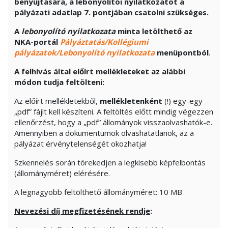
benyújtására, a lebonyolítói nyilatkozatot a
pályázati adatlap 7. pontjában csatolni szükséges.
A
lebonyolító nyilatkozat
a
minta letölthető az
NKA-portál
Pályáztatás/Kollégiumi
pályázatok/Lebonyolító nyilatkozata
menüpontból
.
A felhívás által előírt mellékleteket az alábbi
módon tudja feltölteni:
Az előírt mellékletekből,
mellékletenként
(!) egy-egy
„pdf” fájlt kell készíteni. A feltöltés előtt mindig végezzen
ellenőrzést, hogy a „pdf” állományok visszaolvashatók-e.
Amennyiben a dokumentumok olvashatatlanok, az a
pályázat érvénytelenségét okozhatja!
Szkennelés során törekedjen a legkisebb képfelbontás
(állományméret) elérésére.
A legnagyobb feltölthető állományméret: 10 MB
Nevezési díj megfizetésének rendje
: