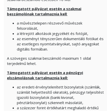
Támogatott pályázat esetén a szakmai
beszámolónak tartalmaznia kell
:
a művésztelepen részvevő művészek
felsorolását,
a létrejött alkotások jegyzékét és fotóját,
az eseményt tényszerűen dokumentáló fotókat és
az esetleges nyomtatványokat, sajtó anyagokat
digitális formában.
A szöveges szakmai beszámoló maximum 1 oldal
terjedelmű lehet.
Támogatott pályázat esetén a pénzügyi
elszámolásnak tartalmaznia kell:
az eredeti érvénytelenített bizonylatok (számlák,
számlát helyettesítő okiratok), pénzügyi teljesítést
igazoló bizonylatok (banki kivonat,
pénztárbizonylat) szkennelt másolatát,
a százezer forint értékhatárt meghaladó értékű