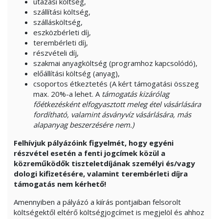
utazási költség,
szállítási költség,
szállásköltség,
eszközbérleti díj,
terembérleti díj,
részvételi díj,
szakmai anyagköltség (programhoz kapcsolódó),
előállítási költség (anyag),
csoportos étkeztetés (A kért támogatási összeg
max. 20%-a lehet. A
támogatás kizárólag
főétkezésként elfogyasztott meleg étel vásárlására
fordítható, valamint ásványvíz vásárlására, más
alapanyag beszerzésére nem.)
Felhívjuk pályázóink figyelmét, hogy egyéni
részvétel esetén a fenti jogcímek közül a
közreműködők tiszteletdíjának személyi és/vagy
dologi kifizetésére, valamint terembérleti díjra
támogatás nem kérhető!
Amennyiben a pályázó a kiírás pontjaiban felsorolt
költségektől eltérő költségjogcímet is megjelöl és ahhoz