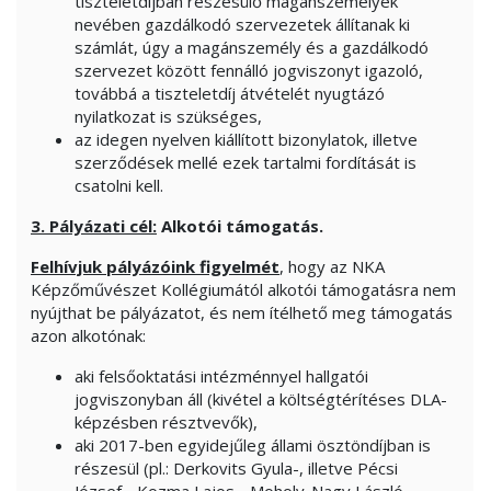
tiszteletdíjban részesülő magánszemélyek
nevében gazdálkodó szervezetek állítanak ki
számlát, úgy a magánszemély és a gazdálkodó
szervezet között fennálló jogviszonyt igazoló,
továbbá a tiszteletdíj átvételét nyugtázó
nyilatkozat is szükséges,
az idegen nyelven kiállított bizonylatok, illetve
szerződések mellé ezek tartalmi fordítását is
csatolni kell.
3. Pályázati cél:
Alkotói támogatás.
Felhívjuk pályázóink figyelmét
, hogy az NKA
Képzőművészet Kollégiumától alkotói támogatásra nem
nyújthat be pályázatot, és nem ítélhető meg támogatás
azon alkotónak:
aki felsőoktatási intézménnyel hallgatói
jogviszonyban áll (kivétel a költségtérítéses DLA-
képzésben résztvevők),
aki 2017-ben egyidejűleg állami ösztöndíjban is
részesül (pl.: Derkovits Gyula-, illetve Pécsi