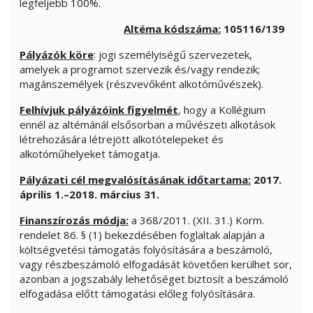
legfeljebb 100%.
Altéma kódszáma:
105116/139
Pályázók köre
: jogi személyiségű szervezetek,
amelyek a programot szervezik és/vagy rendezik;
magánszemélyek (részvevőként alkotóművészek).
Felhívjuk pályázóink figyelmét
,
hogy a Kollégium
ennél az altémánál elsősorban a művészeti alkotások
létrehozására létrejött alkotótelepeket és
alkotóműhelyeket támogatja.
Pályázati cél megvalósításának időtartama:
2017.
április 1.–2018. március 31.
Finanszírozás módja:
a 368/2011. (XII. 31.) Korm.
rendelet 86. § (1) bekezdésében foglaltak alapján a
költségvetési támogatás folyósítására a beszámoló,
vagy részbeszámoló elfogadását követően kerülhet sor,
azonban a jogszabály lehetőséget biztosít a beszámoló
elfogadása előtt támogatási előleg folyósítására.