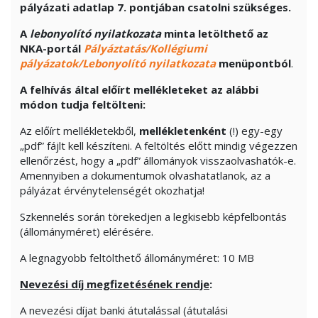
pályázati adatlap 7. pontjában csatolni szükséges.
A
lebonyolító nyilatkozat
a
minta letölthető az
NKA-portál
Pályáztatás/Kollégiumi
pályázatok/Lebonyolító nyilatkozata
menüpontból
.
A felhívás által előírt mellékleteket az alábbi
módon tudja feltölteni:
Az előírt mellékletekből,
mellékletenként
(!) egy-egy
„pdf” fájlt kell készíteni. A feltöltés előtt mindig végezzen
ellenőrzést, hogy a „pdf” állományok visszaolvashatók-e.
Amennyiben a dokumentumok olvashatatlanok, az a
pályázat érvénytelenségét okozhatja!
Szkennelés során törekedjen a legkisebb képfelbontás
(állományméret) elérésére.
A legnagyobb feltölthető állományméret: 10 MB
Nevezési díj megfizetésének rendje
:
A nevezési díjat banki átutalással (átutalási