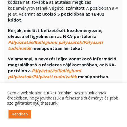
kódszámát, továbbá az átutalási megbízás
közleményrovatának végétől számított 7. pozícióban a #
jelet, valamint
az utolsó 5 pozícióban
az 1B402
kódot
.
Kérjük, mielőtt befizetését kezdeményezné,
olvassa el figyelmesen az NKA-portálon a
Pályáztatás/Kollégiumi pályázatok/Pályázati
tudnivalók
menüpontban leírtakat
.
Valamennyi, a nevezési díjra vonatkozó információ
megtalálható a részletes tájékoztatóban, az NKA-
portálon a
Pályáztatás/Kollégiumi
pályázatok/Pályázati tudnivalók
menüpontban
.
Elbírálás szempontjai:
Ezen a weboldalon sütiket (cookie) használunk annak
folyamatos, magas szintű alkotói tevékenység,
érdekében, hogy javíthassuk a felhasználói élményt és jobb
szolgáltatást nyújthassunk.
vállalt feladat megvalósításának realitása.
Elszámolásra vonatkozó előírások:
Rendben
Online módon benyújtott pályázat esetében a pályázat