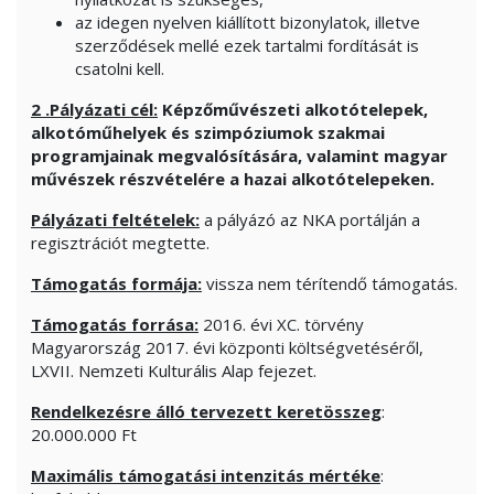
az idegen nyelven kiállított bizonylatok, illetve
szerződések mellé ezek tartalmi fordítását is
csatolni kell.
2 .Pályázati cél:
Képzőművészeti
alkotótelepek,
alkotóműhelyek és szimpóziumok szakmai
programjainak megvalósítására, valamint magyar
művészek részvételére a hazai alkotótelepeken.
Pályázati feltételek:
a pályázó az NKA portálján a
regisztrációt megtette.
Támogatás formája:
vissza nem térítendő támogatás.
Támogatás forrása:
2016. évi XC. törvény
Magyarország 2017. évi központi költségvetéséről,
LXVII. Nemzeti Kulturális Alap fejezet.
Rendelkezésre álló tervezett keretösszeg
:
20.000.000 Ft
Maximális támogatási intenzitás mértéke
: