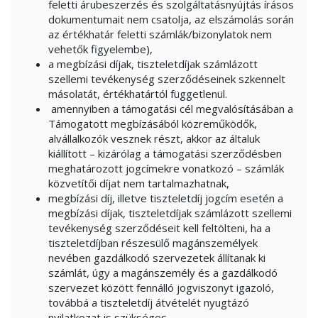
feletti árubeszerzés és szolgáltatásnyújtás írásos
dokumentumait nem csatolja, az elszámolás során
az értékhatár feletti számlák/bizonylatok nem
vehetők figyelembe),
a megbízási díjak, tiszteletdíjak számlázott
szellemi tevékenység szerződéseinek szkennelt
másolatát, értékhatártól függetlenül.
amennyiben a támogatási cél megvalósításában a
Támogatott megbízásából közreműködők,
alvállalkozók vesznek részt, akkor az általuk
kiállított – kizárólag a támogatási szerződésben
meghatározott jogcímekre vonatkozó – számlák
közvetítői díjat nem tartalmazhatnak,
megbízási díj, illetve tiszteletdíj jogcím esetén a
megbízási díjak, tiszteletdíjak számlázott szellemi
tevékenység szerződéseit kell feltölteni, ha a
tiszteletdíjban részesülő magánszemélyek
nevében gazdálkodó szervezetek állítanak ki
számlát, úgy a magánszemély és a gazdálkodó
szervezet között fennálló jogviszonyt igazoló,
továbbá a tiszteletdíj átvételét nyugtázó
nyilatkozat is szükséges,