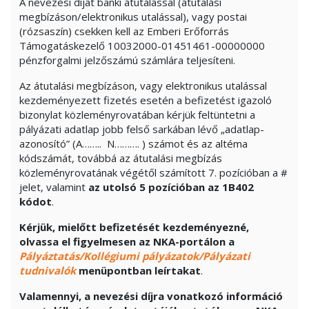
A nevezési díjat banki átutalással (átutalási
megbízáson/elektronikus utalással), vagy postai
(rózsaszín) csekken kell az Emberi Erőforrás
Támogatáskezelő 10032000-01451461-00000000
pénzforgalmi jelzőszámú számlára teljesíteni.
Az átutalási megbízáson, vagy elektronikus utalással
kezdeményezett fizetés esetén a befizetést igazoló
bizonylat közleményrovatában kérjük feltüntetni a
pályázati adatlap jobb felső sarkában lévő „adatlap-
azonosító” (A…….. N………. ) számot és az altéma
kódszámát, továbbá az átutalási megbízás
közleményrovatának végétől számított 7. pozícióban a #
jelet, valamint
az utolsó 5 pozícióban
az 1B402
kódot
.
Kérjük, mielőtt befizetését kezdeményezné,
olvassa el figyelmesen az NKA-portálon a
Pályáztatás/Kollégiumi pályázatok/Pályázati
tudnivalók
menüpontban leírtakat
.
Valamennyi, a nevezési díjra vonatkozó információ