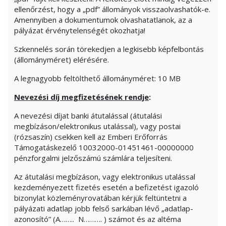
ellenőrzést, hogy a „pdf” állományok visszaolvashatók-e.
Amennyiben a dokumentumok olvashatatlanok, az a
pályázat érvénytelenségét okozhatja!
Szkennelés során törekedjen a legkisebb képfelbontás
(állományméret) elérésére.
A legnagyobb feltölthető állományméret: 10 MB
Nevezési díj megfizetésének rendje
:
A nevezési díjat banki átutalással (átutalási
megbízáson/elektronikus utalással), vagy postai
(rózsaszín) csekken kell az Emberi Erőforrás
Támogatáskezelő 10032000-01451461-00000000
pénzforgalmi jelzőszámú számlára teljesíteni.
Az átutalási megbízáson, vagy elektronikus utalással
kezdeményezett fizetés esetén a befizetést igazoló
bizonylat közleményrovatában kérjük feltüntetni a
pályázati adatlap jobb felső sarkában lévő „adatlap-
azonosító” (A…….. N………. ) számot és az altéma