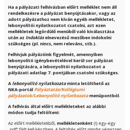
Ha a pályázati felhívásban előírt melléklet nem áll
rendelkezésre a pályázat benyújtásakor, vagy az
adott pályázathoz nem kíván egyéb mellékletet,
lebonyolítói nyilatkozatot csatolni, azt ezen
mellékletek legördülő menüből való kiválasztása
után az
Indoklás
elnevezésű mezőben indokolni
szükséges (pl. nincs, nem releváns, stb.).
Felhívjuk pályázóink figyelmét, amennyiben
lebonyolító igénybevételével kerül sor pályázat
benyújtására, a lebonyolítói nyilatkozatot a
pályázati adatlap 7. pontjában csatolni szükséges.
A
lebonyolító nyilatkozat
a
minta letölthető az
NKA-portál
Pályáztatás/Kollégiumi
pályázatok/Lebonyolító nyilatkozata
menüpontból
.
A felhívás által előírt mellékleteket az alábbi
módon tudja feltölteni:
Az előírt mellékletekből,
mellékletenként
(!) egy-egy
„pdf” fájlt kell készíteni. A feltöltés előtt mindig végezzen