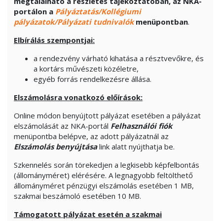
megtalálható a részletes tájékoztatóban, az NKA-
portálon a
Pályáztatás/Kollégiumi
pályázatok/Pályázati tudnivalók
menüpontban
.
Elbírálás szempontjai:
a rendezvény várható kihatása a résztvevőkre, és
a kortárs művészeti közéletre,
egyéb forrás rendelkezésre állása.
Elszámolásra vonatkozó előírások:
Online módon benyújtott pályázat esetében a pályázat
elszámolását az NKA-portál
Felhasználói fiók
menüpontba belépve, az adott pályázatnál az
Elszámolás benyújtása
link alatt nyújthatja be.
Szkennelés során törekedjen a legkisebb képfelbontás
(állományméret) elérésére. A legnagyobb feltölthető
állományméret pénzügyi elszámolás esetében 1 MB,
szakmai beszámoló esetében 10 MB.
Támogatott pályázat esetén a szakmai