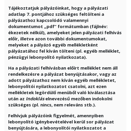
Tájékoztatjuk pályázóinkat, hogy a pályázati
adatlap 7. pontjához szükséges feltölteni a
pályázathoz kapcsolódó valamennyi
dokumentumot „pdf” formátumban (fájlnév:
ékezetek nélkül), amelyeket jelen pályázati felhívás
előír, illetve azon további dokumentumokat,
melyeket a pályázó egyéb mellékletként
pályázatához fel kíván tölteni (pl. egyéb melléklet,
pénzügyi lebonyolító nyilatkozata).
Ha a pályázati felhívásban előírt melléklet nem áll
rendelkezésre a pályázat benyújtásakor, vagy az
adott pályázathoz nem kíván egyéb mellékletet,
lebonyolítói nyilatkozatot csatolni, azt ezen
mellékletek legördülő menüből való kiválasztása
után az
Indoklás
elnevezésű mezőben indokolni
szükséges (pl. nincs, nem releváns stb.).
Felhívjuk pályázóink figyelmét, amennyiben
lebonyolító igénybevételével kerül sor pályázat
benyújtására, a lebonyolítói nyilatkozatot a