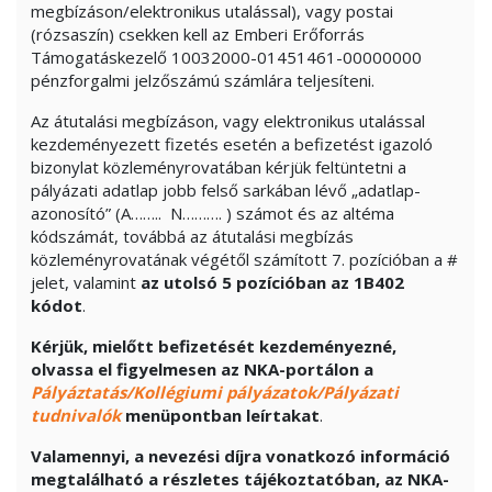
megbízáson/elektronikus utalással), vagy postai
(rózsaszín) csekken kell az Emberi Erőforrás
Támogatáskezelő 10032000-01451461-00000000
pénzforgalmi jelzőszámú számlára teljesíteni.
Az átutalási megbízáson, vagy elektronikus utalással
kezdeményezett fizetés esetén a befizetést igazoló
bizonylat közleményrovatában kérjük feltüntetni a
pályázati adatlap jobb felső sarkában lévő „adatlap-
azonosító” (A…….. N………. ) számot és az altéma
kódszámát, továbbá az átutalási megbízás
közleményrovatának végétől számított 7. pozícióban a #
jelet, valamint
az utolsó 5 pozícióban
az 1B402
kódot
.
Kérjük, mielőtt befizetését kezdeményezné,
olvassa el figyelmesen az NKA-portálon a
Pályáztatás/Kollégiumi pályázatok/Pályázati
tudnivalók
menüpontban leírtakat
.
Valamennyi, a nevezési díjra vonatkozó információ
megtalálható a részletes tájékoztatóban, az NKA-