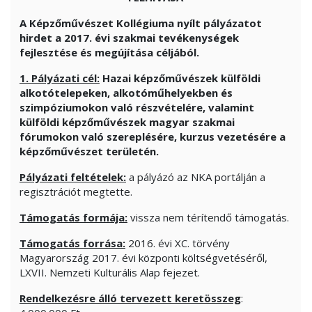
A Képzőművészet Kollégiuma nyílt pályázatot
hirdet a 2017. évi szakmai tevékenységek
fejlesztése és megújítása céljából.
1. Pályázati cél:
Hazai képzőművészek külföldi
alkotótelepeken, alkotóműhelyekben és
szimpóziumokon való részvételére, valamint
külföldi képzőművészek magyar szakmai
fórumokon való szereplésére, kurzus vezetésére a
képzőművészet területén
.
Pályázati feltételek:
a pályázó az NKA portálján a
regisztrációt megtette.
Támogatás formája:
vissza nem térítendő támogatás.
Támogatás forrása:
2016. évi XC. törvény
Magyarország 2017. évi központi költségvetéséről,
LXVII. Nemzeti Kulturális Alap fejezet.
Rendelkezésre álló tervezett keretösszeg
: