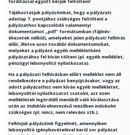
fordítással együtt kérjük feltölteni!
Tájékoztatjuk pályázóinkat, hogy a pályázati
adatlap 7. pontjához szükséges feltölteni a
pályázathoz kapcsolódó valamennyi
dokumentumot „pdf” formátumban (fájlnév:
ékezetek nélkül), amelyeket jelen pályázati felhívás
előír, illetve azon további dokumentumokat,
melyeket a pályázó egyéb mellékletként
pályázatához fel kíván tölteni (pl. egyéb melléklet,
pénzügyi lebonyolító nyilatkozata).
Ha a pályázati felhívásban előírt melléklet nem áll
rendelkezésre a pályázat benyújtásakor, vagy az
adott pályázathoz nem kíván egyéb mellékletet,
lebonyolítói nyilatkozatot csatolni, azt ezen
mellékletek legördülő menüből való kiválasztása
után az
Indoklás
elnevezésű mezőben indokolni
szükséges (pl. nincs, nem releváns stb.).
Felhívjuk pályázóink figyelmét, amennyiben
lebonyolító igénybevételével kerül sor pályázat