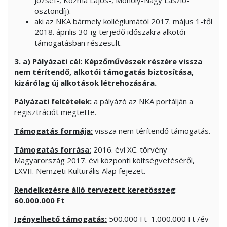
József-, Kozma Lajos-, Moholy-Nagy László-
ösztöndíj).
aki az NKA bármely kollégiumától 2017. május 1-től
2018. április 30-ig terjedő időszakra alkotói
támogatásban részesült.
3. a) Pályázati cél:
Képzőművészek részére vissza
nem térítendő, alkotói támogatás biztosítása,
kizárólag új alkotások létrehozására.
Pályázati feltételek:
a pályázó az NKA portálján a
regisztrációt megtette.
Támogatás formája:
vissza nem térítendő támogatás.
Támogatás forrása:
2016. évi XC. törvény
Magyarország 2017. évi központi költségvetéséről,
LXVII. Nemzeti Kulturális Alap fejezet.
Rendelkezésre álló tervezett keretösszeg
:
60.000.000 Ft
Igényelhető támogatás:
500.000 Ft–1.000.000 Ft /év