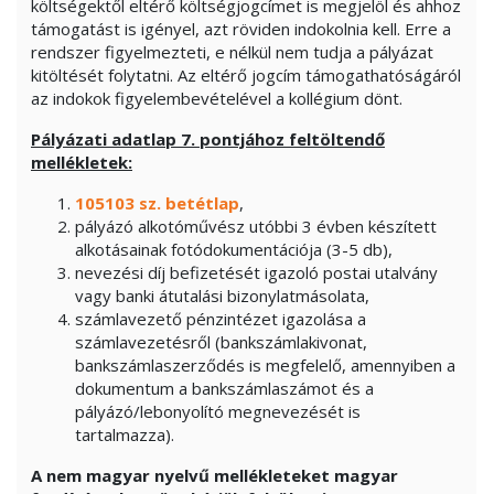
költségektől eltérő költségjogcímet is megjelöl és ahhoz
támogatást is igényel, azt röviden indokolnia kell. Erre a
rendszer figyelmezteti, e nélkül nem tudja a pályázat
kitöltését folytatni. Az eltérő jogcím támogathatóságáról
az indokok figyelembevételével a kollégium dönt.
Pályázati adatlap 7. pontjához feltöltendő
mellékletek:
105103 sz. betétlap
,
pályázó alkotóművész utóbbi 3 évben készített
alkotásainak fotódokumentációja (3-5 db),
nevezési díj befizetését igazoló postai utalvány
vagy banki átutalási bizonylatmásolata,
számlavezető pénzintézet igazolása a
számlavezetésről (bankszámlakivonat,
bankszámlaszerződés is megfelelő, amennyiben a
dokumentum a bankszámlaszámot és a
pályázó/lebonyolító megnevezését is
tartalmazza).
A nem magyar nyelvű mellékleteket magyar