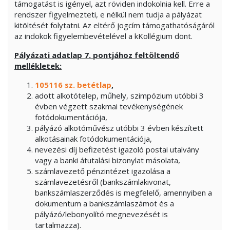
támogatást is igényel, azt röviden indokolnia kell. Erre a
rendszer figyelmezteti, e nélkül nem tudja a pályázat
kitöltését folytatni. Az eltérő jogcím támogathatóságáról
az indokok figyelembevételével a kKollégium dönt.
Pályázati adatlap 7. pontjához feltöltendő
mellékletek:
105116 sz. betétlap
,
adott alkotótelep, műhely, szimpózium utóbbi 3
évben végzett szakmai tevékenységének
fotódokumentációja,
pályázó alkotóművész utóbbi 3 évben készített
alkotásainak fotódokumentációja,
nevezési díj befizetést igazoló postai utalvány
vagy a banki átutalási bizonylat másolata,
számlavezető pénzintézet igazolása a
számlavezetésről (bankszámlakivonat,
bankszámlaszerződés is megfelelő, amennyiben a
dokumentum a bankszámlaszámot és a
pályázó/lebonyolító megnevezését is
tartalmazza).