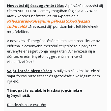
Nevezési díj összege/mértéke:
A pályázó nevezési díj
címen 5000 Ft-ot – amely magában foglalja a 27%-os
áfát – köteles befizetni az NKA-portálon a
Pályáztatás/Kollégiumi pályázatok/Pályázati
tudnivalók
„Nevezési díj” pontban leírt feltételeknek
megfelelően.
A nevezési díj megfizetésének elmulasztása, illetve az
előírtnál alacsonyabb mértékű teljesítése a pályázat
érvénytelenségét vonja maga után! A nevezési díj a
döntés eredményétől függetlenül nem kerül
visszafizetésre!
Saját forrás biztosítása
: A pályázó részére kötelező
saját forrás biztosítását és igazolását a kollégium nem
írja elő.
Támogatás az alábbi kiadási jogcímekre
igényelhető:
Rendezőszerv esetén: