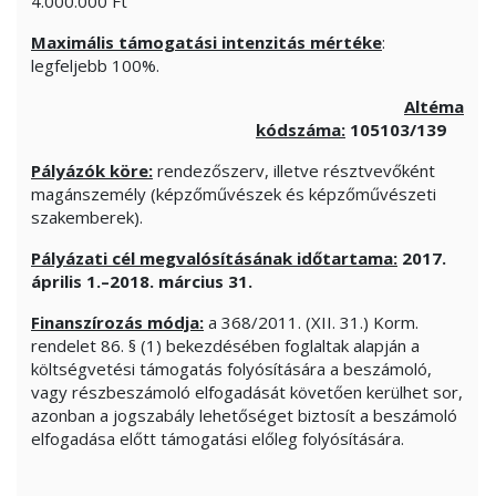
4.000.000 Ft
Maximális támogatási intenzitás mértéke
:
legfeljebb 100%.
Altéma
kódszáma:
105103/139
Pályázók köre:
rendezőszerv, illetve résztvevőként
magánszemély (képzőművészek és képzőművészeti
szakemberek).
Pályázati cél megvalósításának időtartama:
2017.
április 1.–2018. március 31.
Finanszírozás módja:
a 368/2011. (XII. 31.) Korm.
rendelet 86. § (1) bekezdésében foglaltak alapján a
költségvetési támogatás folyósítására a beszámoló,
vagy részbeszámoló elfogadását követően kerülhet sor,
azonban a jogszabály lehetőséget biztosít a beszámoló
elfogadása előtt támogatási előleg folyósítására.