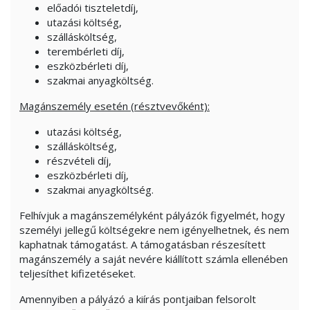
előadói tiszteletdíj,
utazási költség,
szállásköltség,
terembérleti díj,
eszközbérleti díj,
szakmai anyagköltség.
Magánszemély esetén (résztvevőként):
utazási költség,
szállásköltség,
részvételi díj,
eszközbérleti díj,
szakmai anyagköltség.
Felhívjuk a magánszemélyként pályázók figyelmét, hogy
személyi jellegű költségekre nem igényelhetnek, és nem
kaphatnak támogatást. A támogatásban részesített
magánszemély a saját nevére kiállított számla ellenében
teljesíthet kifizetéseket.
Amennyiben a pályázó a kiírás pontjaiban felsorolt