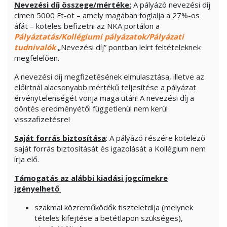
Nevezési díj összege/mértéke:
A pályázó nevezési díj
címen 5000 Ft-ot – amely magában foglalja a 27%-os
áfát – köteles befizetni az NKA portálon a
Pályáztatás/Kollégiumi pályázatok/Pályázati
tudnivalók
„Nevezési díj” pontban leírt feltételeknek
megfelelően.
A nevezési díj megfizetésének elmulasztása, illetve az
előírtnál alacsonyabb mértékű teljesítése a pályázat
érvénytelenségét vonja maga után! A nevezési díj a
döntés eredményétől függetlenül nem kerül
visszafizetésre!
Saját forrás biztosítása
: A pályázó részére kötelező
saját forrás biztosítását és igazolását a Kollégium nem
írja elő.
Támogatás az alábbi kiadási jogcímekre
igényelhető
:
szakmai közreműködők tiszteletdíja (melynek
tételes kifejtése a betétlapon szükséges),