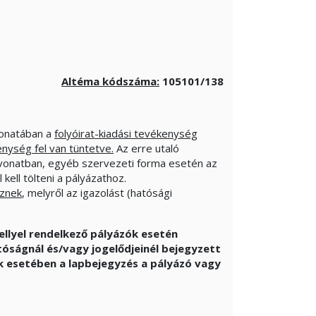
Altéma kódszáma:
105101
/138
vonatában a
folyóirat-kiadási tevékenység
nység fel van tüntetve.
Az erre utaló
vonatban, egyéb szervezeti forma esetén az
l kell tölteni a pályázathoz.
eznek
, melyről az igazolást (hatósági
ellyel rendelkező pályázók esetén
tóságnál és/vagy jogelődjeinél bejegyzett
ók esetében a lapbejegyzés a pályázó vagy