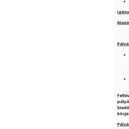
Igén
Maxim
Pályá
Felhí
pályá
kiadó
közje
Pályá