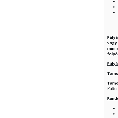
Pályá
vagy 
minim
foly
Pályá
Támo
Támo
Kultur
Rende