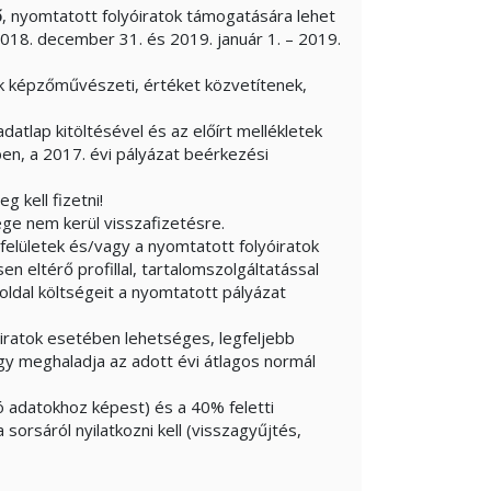
ő
, nyomtatott folyóiratok támogatására lehet
 2018. december 31. és 2019. január 1. – 2019.
ek képzőművészeti, értéket közvetítenek,
tlap kitöltésével és az előírt mellékletek
en, a 2017. évi pályázat beérkezési
 kell fizetni!
ge nem kerül visszafizetésre.
 felületek és/vagy a nyomtatott folyóiratok
en eltérő profillal, tartalomszolgáltatással
oldal költségeit a nyomtatott pályázat
ratok esetében lehetséges, legfeljebb
y meghaladja az adott évi átlagos normál
ó adatokhoz képest) és a 40% feletti
 sorsáról nyilatkozni kell (visszagyűjtés,