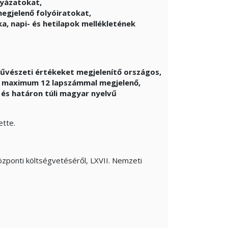
lyázatokat,
egjelenő folyóiratokat,
a, napi- és hetilapok mellékletének
űvészeti értékeket megjelenítő országos,
10 maximum 12 lapszámmal megjelenő,
 és határon túli magyar nyelvű
ette.
zponti költségvetéséről, LXVII. Nemzeti