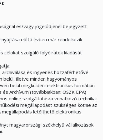
Ft
tóságnál és/vagy jogelődjénél bejegyzett
benyújtása előtti évben már rendelkezik
is célokat szolgáló folyóiratok kiadását
atja.
e-archiválása és ingyenes hozzáférhetővé
n belül, illetve minden hagyományos
y éven belül megküldeni elektronikus formában
is és Archívum (továbbiakban: OSZK EPA)
nos online szolgáltatásra vonatkozó technikai
működési megállapodást szükséges kötnie az
 megállapodás letölthető elektronikus
nyt magyarországi székhelyű vállalkozások
i.