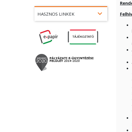
Rende
expand_more
HASZNOS LINKEK
Felhí