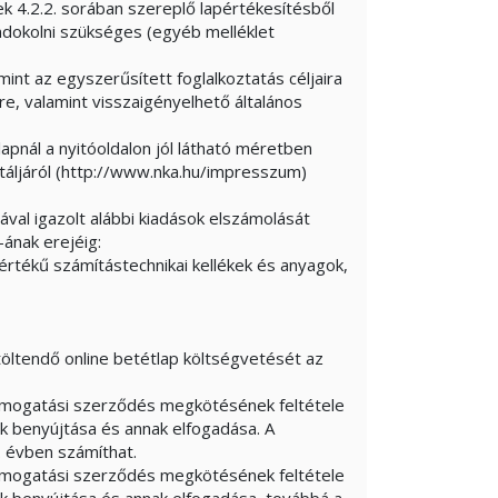
ek 4.2.2. sorában szereplő lapértékesítésből
dokolni szükséges (egyéb melléklet
int az egyszerűsített foglalkoztatás céljaira
e, valamint visszaigényelhető általános
lapnál a nyitóoldalon jól látható méretben
táljáról (http://www.nka.hu/impresszum)
ával igazolt alábbi kiadások elszámolását
ának erejéig:
értékű számítástechnikai kellékek és anyagok,
öltendő online betétlap költségvetését az
ámogatási szerződés megkötésének feltétele
ak benyújtása és annak elfogadása. A
 évben számíthat.
ámogatási szerződés megkötésének feltétele