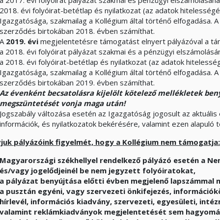
a 2017. évi folyóirat pályázat szakmai és pénzügyi elszámolásán
2018. évi folyóirat-betétlap és nyilatkozat (az adatok hitelessé
Igazgatósága, szakmailag a Kollégium által történő elfogadása. 
szerződés birtokában 2018. évben számíthat.
A
2019. évi
megjelentetésre támogatást elnyert pályázóval a t
a 2018. évi folyóirat pályázat szakmai és a pénzügyi elszámolás
a 2018. évi folyóirat-betétlap és nyilatkozat (az adatok hiteles
Igazgatósága, szakmailag a Kollégium által történő elfogadása. 
szerződés birtokában 2019. évben számíthat.
Az évenként becsatolásra kijelölt kötelező mellékletek be
megszüntetését vonja maga után!
Jogszabály változása esetén az Igazgatóság jogosult az aktuális
információk, és nyilatkozatok bekérésére, valamint ezen alapuló t
vjuk pályázóink figyelmét, hogy a Kollégium nem támogatja:
Magyarországi székhellyel rendelkező pályázó esetén a Ne
és/vagy jogelődjeinél be nem jegyzett folyóiratokat,
a pályázat benyújtása előtti évben megjelenő lapszámmal 
a pusztán egyéni, vagy szervezeti önkifejezés, információkö
hírlevél, információs kiadvány, szervezeti, egyesületi, inté
valamint reklámkiadványok megjelentetését sem hagyomán