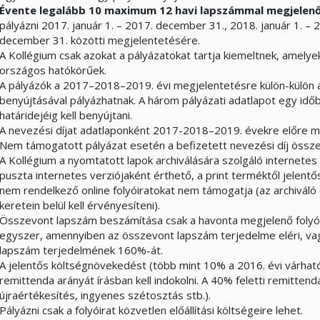
Évente legalább 10 maximum 12 havi lapszámmal megjelen
pályázni 2017. január 1. – 2017. december 31., 2018. január 1. –
december 31. közötti megjelentetésére.
A Kollégium csak azokat a pályázatokat tartja kiemeltnek, amely
országos hatókörűek.
A pályázók a 2017–2018–2019. évi megjelentetésre külön-külön ada
benyújtásával pályázhatnak. A három pályázati adatlapot egy időb
határidejéig kell benyújtani.
A nevezési díjat adatlaponként 2017-2018–2019. évekre előre meg
Nem támogatott pályázat esetén a befizetett nevezési díj össze
A Kollégium a nyomtatott lapok archiválására szolgáló internetes
puszta internetes verziójaként érthető, a print terméktől jelentős
nem rendelkező online folyóiratokat nem támogatja (az archiváló 
keretein belül kell érvényesíteni).
Összevont lapszám beszámítása csak a havonta megjelenő folyói
egyszer, amennyiben az összevont lapszám terjedelme eléri, vag
lapszám terjedelmének 160%-át.
A jelentős költségnövekedést (több mint 10% a 2016. évi várhat
remittenda arányát írásban kell indokolni. A 40% feletti remittenda
újraértékesítés, ingyenes szétosztás stb.).
Pályázni csak a folyóirat közvetlen előállítási költségeire lehet.