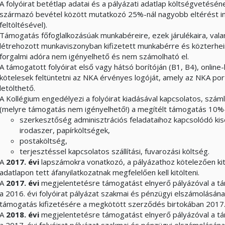
A folyóirat betétlap adatai és a pályázati adatlap költségvetésén
származó bevétel között mutatkozó 25%-nál nagyobb eltérést in
feltöltésével).
Támogatás főfoglalkozásúak munkabéreire, ezek járulékaira, valam
létrehozott munkaviszonyban kifizetett munkabérre és közterheir
forgalmi adóra nem igényelhető és nem számolható el.
A támogatott folyóirat első vagy hátsó borítóján (B1, B4), online-
kötelesek feltüntetni az NKA érvényes logóját, amely az NKA por
letölthető.
A Kollégium engedélyezi a folyóirat kiadásával kapcsolatos, száml
(melyre támogatás nem igényelhető!) a megítélt támogatás 10%-
szerkesztőség adminisztrációs feladataihoz kapcsolódó kis
irodaszer, papírköltségek,
postaköltség,
terjesztéssel kapcsolatos szállítási, fuvarozási költség.
A
2017. évi
lapszámokra vonatkozó, a pályázathoz kötelezően kit
adatlapon tett áfanyilatkozatnak megfelelően kell kitölteni.
A
2017. évi
megjelentetésre támogatást elnyerő pályázóval a t
a 2016. évi folyóirat pályázat szakmai és pénzügyi elszámolásán
támogatás kifizetésére a megkötött szerződés birtokában 2017.
A
2018. évi
megjelentetésre támogatást elnyerő pályázóval a t