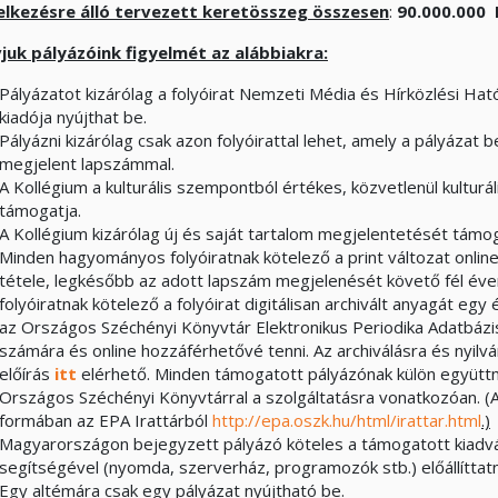
lkezésre álló tervezett keretösszeg összesen
:
90.000.000 
vjuk pályázóink figyelmét az alábbiakra:
Pályázatot kizárólag a folyóirat Nemzeti Média és Hírközlési Ha
kiadója nyújthat be.
Pályázni kizárólag csak azon folyóirattal lehet, amely a pályázat 
megjelent lapszámmal.
A Kollégium a kulturális szempontból értékes, közvetlenül kulturál
támogatja.
A Kollégium kizárólag új és saját tartalom megjelentetését támog
Minden hagyományos folyóiratnak kötelező a print változat onlin
tétele, legkésőbb az adott lapszám megjelenését követő fél éve
folyóiratnak kötelező a folyóirat digitálisan archivált anyagát eg
az Országos Széchényi Könyvtár Elektronikus Periodika Adatbáz
számára és online hozzáférhetővé tenni. Az archiválásra és nyilvá
előírás
itt
elérhető. Minden támogatott pályázónak külön együtt
Országos Széchényi Könyvtárral a szolgáltatásra vonatkozóan. (A
formában az EPA Irattárból
http://epa.oszk.hu/html/irattar.html
.)
Magyarországon bejegyzett pályázó köteles a támogatott kiadvá
segítségével (nyomda, szerverház, programozók stb.) előállíttatn
Egy altémára csak egy pályázat nyújtható be.