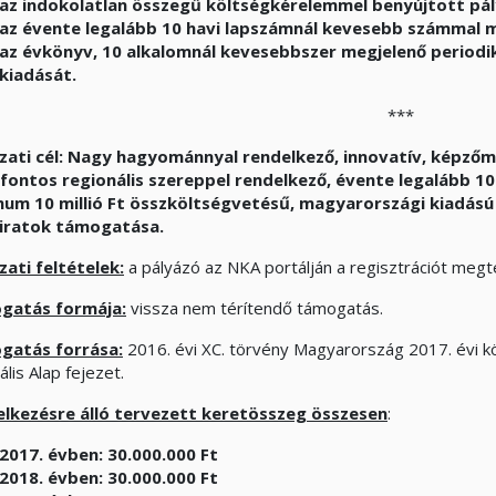
az indokolatlan összegű költségkérelemmel benyújtott pá
az évente legalább 10 havi lapszámnál kevesebb számmal m
az évkönyv, 10 alkalomnál kevesebbszer megjelenő periodik
kiadását.
***
zati cél:
Nagy hagyománnyal rendelkező, innovatív, képzőm
fontos regionális szereppel rendelkező, évente legalább 
um 10 millió Ft összköltségvetésű, magyarországi kiadású
óiratok támogatása.
zati feltételek:
a pályázó az NKA portálján a regisztrációt megt
gatás formája:
vissza nem térítendő támogatás.
gatás forrása:
2016. évi XC. törvény Magyarország 2017. évi kö
ális Alap fejezet.
lkezésre álló tervezett keretösszeg összesen
:
2017. évben: 30.000.000 Ft
2018. évben: 30.000.000 Ft