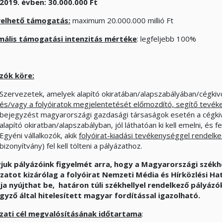
2019. évben: 30.000.000 Ft
yelhető támogatás:
maximum 20.000.000 millió Ft
ális támogatási intenzitás mértéke
: legfeljebb 100%
zók köre:
Szervezetek, amelyek alapító okiratában/alapszabályában/cégki
és/vagy a folyóiratok megjelentetését előmozdító, segítő tevéke
bejegyzést magyarországi gazdasági társaságok esetén a cégki
alapító okiratban/alapszabályban, jól láthatóan ki kell emelni, és fe
Egyéni vállalkozók, akik
folyóirat-kiadási tevékenységgel rendelk
bizonyítvány) fel kell tölteni a pályázathoz.
vjuk pályázóink figyelmét arra, hogy a Magyarországi székh
zatot kizárólag a folyóirat Nemzeti Média és Hírközlési Ha
ja nyújthat be, határon túli székhellyel rendelkező pályáz
gyző által hitelesített magyar fordítással igazolható.
zati cél megvalósításának időtartama
: