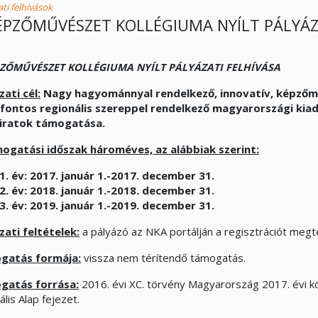
ti felhívások
ÉPZŐMŰVÉSZET KOLLÉGIUMA NYÍLT PÁLYÁZ
PZŐMŰVÉSZET KOLLÉGIUMA NYÍLT PÁLYÁZATI FELHÍVÁSA
zati cél:
Nagy hagyománnyal rendelkező, innovatív, képzőm
fontos regionális szereppel rendelkező magyarországi kiad
óiratok támogatása.
ogatási időszak hároméves, az alábbiak szerint:
1. év: 2017. január 1.-2017. december 31.
2. év: 2018. január 1.-2018. december 31.
3. év: 2019. január 1.-2019. december 31.
zati feltételek:
a pályázó az NKA portálján a regisztrációt megt
gatás formája:
vissza nem térítendő támogatás.
gatás forrása:
2016. évi XC. törvény Magyarország 2017. évi kö
ális Alap fejezet.