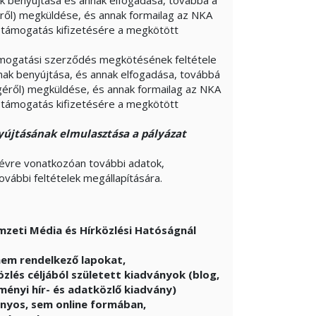
ak benyújtása és annak elfogadása, továbbá a
géről) megküldése, és annak formailag az NKA
A támogatás kifizetésére a megkötött
ámogatási szerződés megkötésének feltétele
ának benyújtása, és annak elfogadása, továbbá
ségéről) megküldése, és annak formailag az NKA
A támogatás kifizetésére a megkötött
nyújtásának elmulasztása a pályázat
 évre vonatkozóan további adatok,
ovábbi feltételek megállapítására.
mzeti Média és Hírközlési Hatóságnál
nem rendelkező lapokat,
zlés céljából született kiadványok (blog,
zményi hír- és adatközlő kiadvány)
yos, sem online formában,