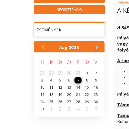
Pályáza
A K
REGISZTRÁCIÓ
A KÉ
ESEMÉNYEK
Pályá
vagy 
Aug
2026
foly
A tám
H
K
Sz
Cs
P
Sz
V
27
28
29
30
31
1
2
3
4
5
6
7
8
9
10
11
12
13
14
15
16
Pályá
17
18
19
20
21
22
23
24
25
26
27
28
29
30
Támo
1
2
3
4
5
6
31
Támo
Kultur