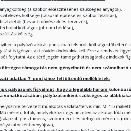
anyagköltség (a szobor elkészítéséhez szükséges anyagok),
kivitelezés költsége (talapzat építése és szobor felállítás),
tiszteletdíj (bevont művészek és tervezők),
technikai költségek (pl. daru bérlése),
szállítási költség.
yiben a pályázó a kiírás pontjaiban felsorolt költségektől eltérő 
tást is igényel, azt röviden indokolnia kell. Erre a rendszer figye
tését folytatni. Az eltérő jogcím támogathatóságáról az indokok f
költségre támogatás nem igényelhető és nem számolható e
zati adatlap 7. pontjához feltöltendő mellékletek:
vjuk pályázóink figyelmét, hogy a legalább három
különböző
 vonatkozásában, pályázatonként szükséges az alábbiakat
helyszínre tervezett műalkotás vázlata/terve: min. M=1:5 makett
Mb méretű fotók, amelyek közül egy nézeten az alkotás főbb mé
(talapzat, posztamens, szoborméret és befoglaló méretek, (mind
pályázatonként benyújtva),
művek anyagának, technikájának pontos leírása (mind a három alk