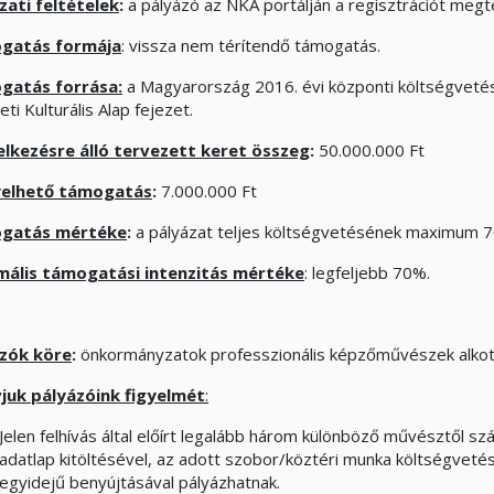
zati feltételek
:
a pályázó az NKA portálján a regisztrációt megt
gatás formája
: vissza nem térítendő támogatás.
gatás forrása:
a Magyarország 2016. évi központi költségvetésé
i Kulturális Alap fejezet.
lkezésre álló tervezett keret összeg
:
50.000.000 Ft
yelhető támogatás
:
7.000.000 Ft
gatás mértéke
:
a pályázat teljes költségvetésének maximum 
ális támogatási intenzitás mértéke
: legfeljebb 70%.
zók köre
:
önkormányzatok professzionális képzőművészek alkotá
vjuk pályázóink figyelmét
:
Jelen felhívás által előírt legalább három különböző művésztől s
adatlap kitöltésével, az adott szobor/köztéri munka költségvetésév
egyidejű benyújtásával pályázhatnak.