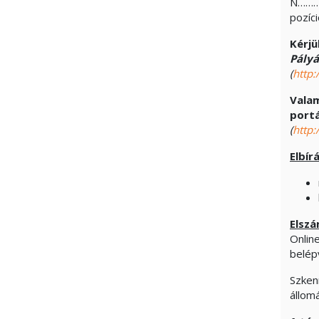
N……….
pozíci
Kérjü
Pályá
(
http:
Valam
port
(
http:
Elbír
Elszá
Onlin
belép
Szken
állom