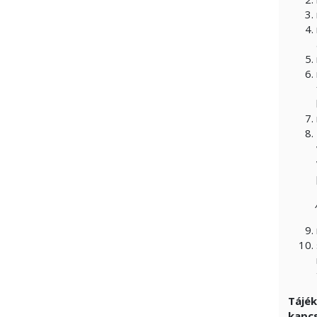
Tájék
kapcs