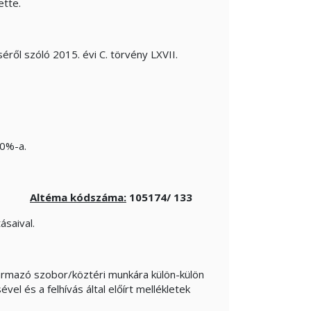
ette.
ről szóló 2015. évi C. törvény LXVII.
70%-a.
Altéma kódszáma:
105174/ 133
saival.
zármazó szobor/köztéri munkára külön-külön
el és a felhívás által előírt mellékletek