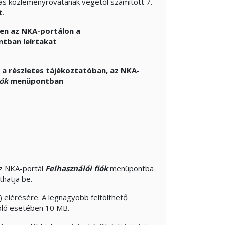
ás közleményrovatának végétől számított 7.
t
.
sen az NKA-portálon a
tban leírtakat
 a részletes tájékoztatóban, az NKA-
lók
menüpontban
az NKA-portál
Felhasználói fiók
menüpontba
jthatja be.
 elérésére. A legnagyobb feltölthető
oló esetében 10 MB.