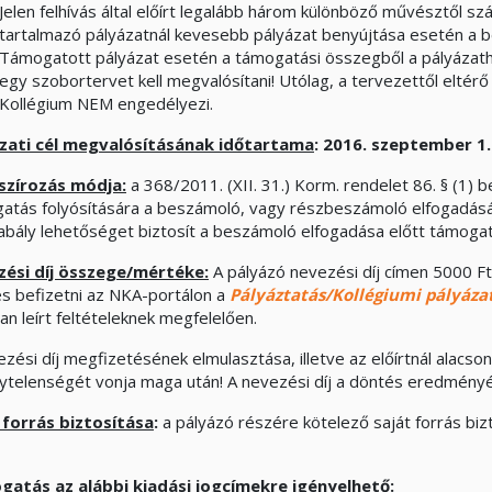
Jelen felhívás által előírt legalább három különböző művésztől s
tartalmazó pályázatnál kevesebb pályázat benyújtása esetén a be
Támogatott pályázat esetén a támogatási összegből a pályázathoz 
egy szobortervet kell megvalósítani! Utólag, a tervezettől elté
Kollégium NEM engedélyezi.
zati cél megvalósításának időtartama
:
2016. szeptember 1.
szírozás módja:
a 368/2011. (XII. 31.) Korm. rendelet 86. § (1) 
atás folyósítására a beszámoló, vagy részbeszámoló elfogadásá
abály lehetőséget biztosít a beszámoló elfogadása előtt t
ési díj összege/mértéke:
A pályázó nevezési díj címen 5000 Ft
es befizetni az NKA-portálon a
Pályáztatás/Kollégiumi pályáza
an leírt feltételeknek megfelelően.
ezési díj megfizetésének elmulasztása, illetve az előírtnál alacs
ytelenségét vonja maga után! A nevezési díj a döntés eredményét
 forrás biztosítása
:
a pályázó részére kötelező saját forrás biz
atás az alábbi kiadási jogcímekre igényelhető: