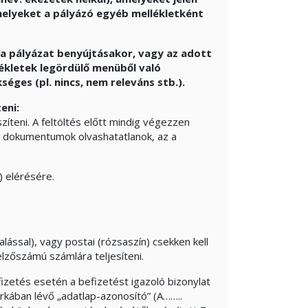
 melyeket a pályázó egyéb mellékletként
e a pályázat benyújtásakor, vagy az adott
lékletek legördülő menüből való
éges (pl. nincs, nem releváns stb.).
eni:
észíteni. A feltöltés előtt mindig végezzen
a dokumentumok olvashatatlanok, az a
 elérésére.
alással), vagy postai (rózsaszín) csekken kell
őszámú számlára teljesíteni.
izetés esetén a befizetést igazoló bizonylat
arkában lévő „adatlap-azonosító” (A……..