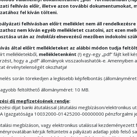
zati felhívás előír, illetve azon további dokumentumokat,
zatához fel kíván tölteni.
pályázati felhívásban előírt melléklet nem áll rendelkezésr
zathoz nem kíván egyéb mellékletet csatolni, azt ezen mel
asztása után az
Indoklás
elnevezésű mezőben indokolni szüks
hívás által előírt mellékleteket az alábbi módon tudja feltölt
írt mellékletekből,
mellékletenként
(!) egy-egy „pdf” fájlt kell k
őrzést, hogy a „pdf” állományok visszaolvashatók-e. Amennyiben 
zat érvénytelenségét okozhatja!
nelés során törekedjen a legkisebb képfelbontás (állományméret)
nagyobb feltölthető állományméret: 10 MB.
ési díj megfizetésének rendje
:
zési díjat banki átutalással (átutalási megbízáson/elektronikus ut
A Igazgatósága 10032000-01425200-00000000 pénzforgalmi jelz
utalási megbízáson, vagy elektronikus utalással kezdeményezett f
ményrovatában kérjük feltüntetni a pályázati adatlap jobb felső s