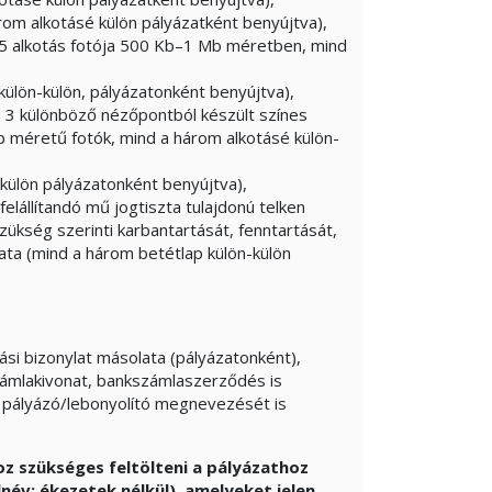
om alkotásé külön pályázatként benyújtva),
5 alkotás fotója 500 Kb–1 Mb méretben, mind
ülön-külön, pályázatonként benyújtva),
, 3 különböző nézőpontból készült színes
 méretű fotók, mind a három alkotásé külön-
külön pályázatonként benyújtva),
felállítandó mű jogtiszta tulajdonú telken
zükség szerinti karbantartását, fenntartását,
ta (mind a három betétlap külön-külön
lási bizonylat másolata (pályázatonként),
ámlakivonat, bankszámlaszerződés is
pályázó/lebonyolító megnevezését is
oz szükséges feltölteni a pályázathoz
v: ékezetek nélkül), amelyeket jelen