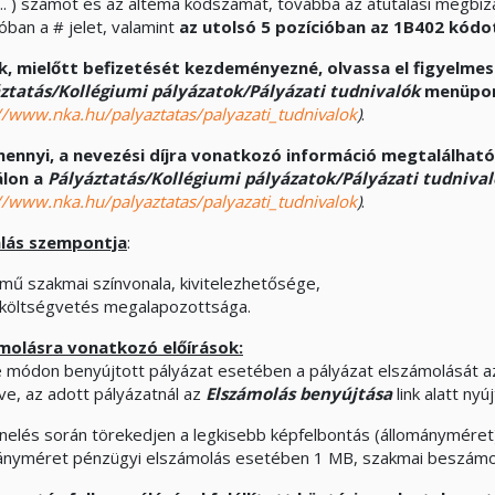
 ) számot és az altéma kódszámát, továbbá az átutalási megbíz
óban a # jelet, valamint
az utolsó 5 pozícióban
az 1B402
kódo
k, mielőtt befizetését kezdeményezné, olvassa el figyelme
ztatás/Kollégiumi pályázatok/Pályázati tudnivalók
menüpon
//www.nka.hu/palyaztatas/palyazati_tudnivalok
)
.
ennyi, a nevezési díjra vonatkozó információ megtalálható
álon a
Pályáztatás/Kollégiumi pályázatok/Pályázati tudniva
//www.nka.hu/palyaztatas/palyazati_tudnivalok
)
.
álás szempontja
:
mű szakmai színvonala, kivitelezhetősége,
költségvetés megalapozottsága.
molásra vonatkozó előírások:
e módon benyújtott pályázat esetében a pályázat elszámolását 
ve, az adott pályázatnál az
Elszámolás benyújtása
link alatt nyú
nelés során törekedjen a legkisebb képfelbontás (állományméret)
ányméret pénzügyi elszámolás esetében 1 MB, szakmai beszám