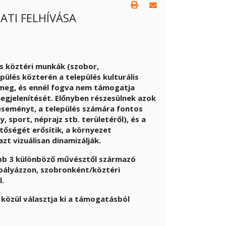
ATI FELHÍVÁSA
es köztéri munkák (szobor,
pülés közterén a település kulturális
a meg, és ennél fogva nem támogatja
gjelenítését. Előnyben részesülnek azok
eseményt, a település számára fontos
sport, néprajz stb. területéről), és a
ntőségét erősítik, a környezet
t vizuálisan dinamizálják.
bb 3 különböző művésztől származó
 pályázzon, szobronként/köztéri
.
közül választja ki a támogatásból