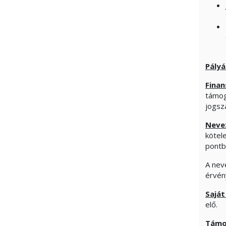
Pályá
Finan
támog
jogsz
Nevez
kötel
pontb
A nev
érvén
Saját
elő.
Támog