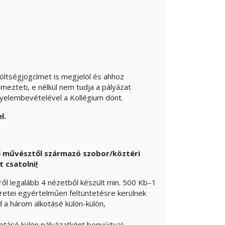
költségjogcímet is megjelöl és ahhoz
lmezteti, e nélkül nem tudja a pályázat
igyelembevételével a Kollégium dönt.
l.
 művésztől származó szobor/köztéri
 csatolni
!
ről legalább 4 nézetből készült min. 500 Kb–1
retei egyértelműen feltüntetésre kerülnek
 a három alkotásé külön-külön,
otásé külön pályázatként benyújtva),