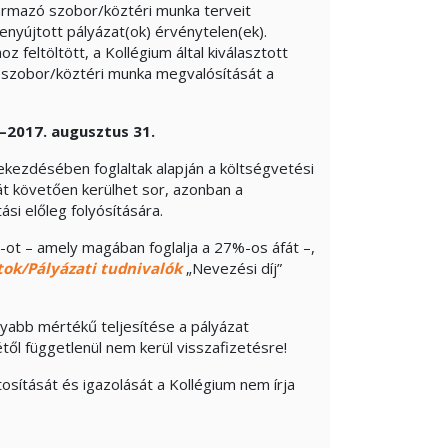
zármazó szobor/köztéri munka terveit
nyújtott pályázat(ok) érvénytelen(ek).
feltöltött, a Kollégium által kiválasztott
rő szobor/köztéri munka megvalósítását a
–2017. augusztus 31.
bekezdésében foglaltak alapján a költségvetési
t követően kerülhet sor, azonban a
ámogatási előleg folyósítására.
-ot – amely magában foglalja a 27%-os áfát –,
tok/Pályázati tudnivalók
„Nevezési díj”
onyabb mértékű teljesítése a pályázat
ől függetlenül nem kerül visszafizetésre!
tosítását és igazolását a Kollégium nem írja