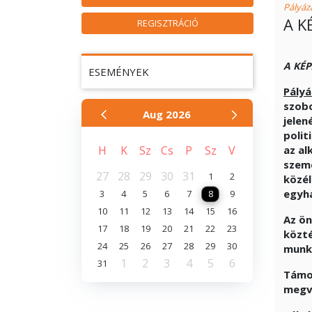
Pályáza
A K
REGISZTRÁCIÓ
A KÉ
ESEMÉNYEK
Pályá
szobo
Aug
2026
jelen
polit
H
K
Sz
Cs
P
Sz
V
az al
szemé
27
28
29
30
31
1
2
közél
egyha
3
4
5
6
7
8
9
10
11
12
13
14
15
16
Az ö
17
18
19
20
21
22
23
közté
24
25
26
27
28
29
30
munká
1
2
3
4
5
6
31
Támog
megv