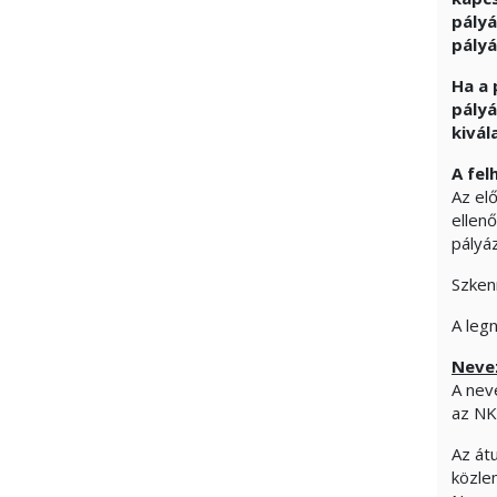
pályá
pályá
Ha a 
pályá
kivál
A fel
Az elő
ellen
pályá
Szken
A leg
Nevez
A neve
az NK
Az át
közle