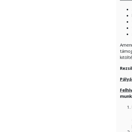
Amenn
támoga
kitöl
Rezsi
Pályá
Felhí
munka