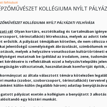
ti felhívások
ÉPZŐMŰVÉSZET KOLLÉGIUMA NYÍLT PÁLYÁZ
PZŐMŰVÉSZET KOLLÉGIUMA NYÍLT PÁLYÁZATI FELHÍVÁSA
zati cél
:
Olyan kortárs, esztétikailag és tartalmában igény
rcsoport, térinstalláció) létrehozása, melyek az adott tele
ét erősítik. A pályázat témájában kötetlen, de nem célozz
ikai jelentőségű
személyiségek ábrázolását, szimbólumok me
kotások, melyek a helyszínre vonatkozóan kultúrtörténeti 
lyiséget mutatnak be (például az irodalom, zene, tudomány, 
et kérdéseire is reflektálnak ezzel a helyszín/település jele
ngúságán változtatnak, használatának komfortját építik, az
nkormányzat
az általa választott témára
kötelezően
legalá
ri munka (szobor, szoborcsoport, térinstalláció) terveivel
nként külön-külön (legalább három) adatlap benyújtásával
atott pályázat esetén a kollégium a benyújtott 3 alkotás 
alósítandó egy köztéri munkát.