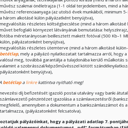
művész szakmai önéletrajza (1-1 oldal terjedelemben, mind a hár
művész referenciaanyaga (az utolsó évek munkáiból, minimum 5-
a három alkotásé külön pályázatként benyújtva),
megvalósítás részletes költségbecslése (mind a három alkotásé k
művet befoglaló környezet látványának bemutatása: helyszínrajz
fotóba méretarányosan beillesztett makett fotóval (500 Kb–1 Mb
külön, pályázatonként benyújtva),
megvalósítás részletes ütemterve (mind a három alkotásé külön-
betétlap
, mely a pályázó nyilatkozatait tartalmazza arról, hogy a 
valósul meg, továbbá garantálja a tulajdonába kerülő műalkotás s
valamint a szobrásszal/képzőművésszel kötött szándéknyilatkoza
pályázatonként benyújtva),
A
betétlap
a
linkre
kattintva nyitható meg!
nevezési díj befizetését igazoló postai utalvány vagy banki átuta
számlavezető pénzintézet igazolása a számlavezetésről (banksz
megfelelő, amennyiben a dokumentum a bankszámlaszámot és a 
tartalmazza, (pályázatonként felcsatolva).
oztatjuk pályázóinkat, hogy a pályázati adatlap 7. pontjáh
olódó valamennyi dokumentumot „pdf” formátumban (fájlné