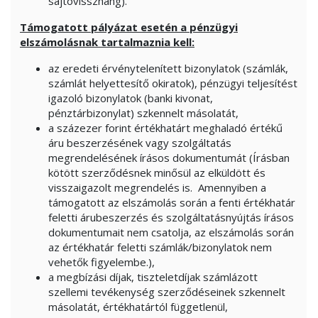
sajtóvisszhang).
Támogatott pályázat esetén a pénzügyi
elszámolásnak tartalmaznia kell:
az eredeti érvénytelenített bizonylatok (számlák,
számlát helyettesítő okiratok), pénzügyi teljesítést
igazoló bizonylatok (banki kivonat,
pénztárbizonylat) szkennelt másolatát,
a százezer forint értékhatárt meghaladó értékű
áru beszerzésének vagy szolgáltatás
megrendelésének írásos dokumentumát (Írásban
kötött szerződésnek minősül az elküldött és
visszaigazolt megrendelés is. Amennyiben a
támogatott az elszámolás során a fenti értékhatár
feletti árubeszerzés és szolgáltatásnyújtás írásos
dokumentumait nem csatolja, az elszámolás során
az értékhatár feletti számlák/bizonylatok nem
vehetők figyelembe.),
a megbízási díjak, tiszteletdíjak számlázott
szellemi tevékenység szerződéseinek szkennelt
másolatát, értékhatártól függetlenül,