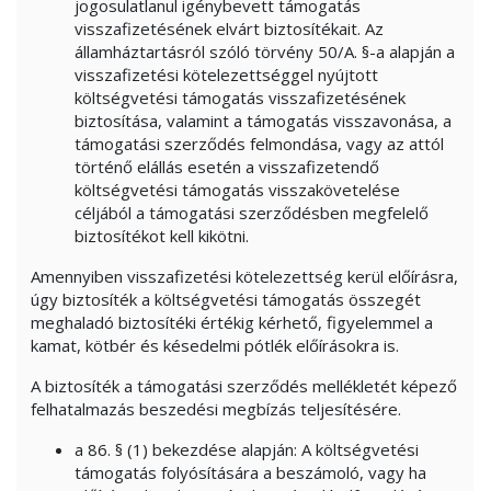
jogosulatlanul igénybevett támogatás
visszafizetésének elvárt biztosítékait. Az
államháztartásról szóló törvény 50/A. §-a alapján a
visszafizetési kötelezettséggel nyújtott
költségvetési támogatás visszafizetésének
biztosítása, valamint a támogatás visszavonása, a
támogatási szerződés felmondása, vagy az attól
történő elállás esetén a visszafizetendő
költségvetési támogatás visszakövetelése
céljából a támogatási szerződésben megfelelő
biztosítékot kell kikötni.
Amennyiben visszafizetési kötelezettség kerül előírásra,
úgy biztosíték a költségvetési támogatás összegét
meghaladó biztosítéki értékig kérhető, figyelemmel a
kamat, kötbér és késedelmi pótlék előírásokra is.
A biztosíték a támogatási szerződés mellékletét képező
felhatalmazás beszedési megbízás teljesítésére.
a 86. § (1) bekezdése alapján: A költségvetési
támogatás folyósítására a beszámoló, vagy ha