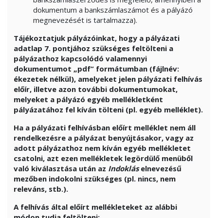
dokumentum a bankszámlaszámot és a pályázó
megnevezését is tartalmazza).
Tájékoztatjuk pályázóinkat, hogy a pályázati
adatlap 7. pontjához szükséges feltölteni a
pályázathoz kapcsolódó valamennyi
dokumentumot „pdf” formátumban (fájlnév:
ékezetek nélkül), amelyeket jelen pályázati felhívás
előír, illetve azon további dokumentumokat,
melyeket a pályázó egyéb mellékletként
pályázatához fel kíván tölteni (pl. egyéb melléklet).
Ha a pályázati felhívásban előírt melléklet nem áll
rendelkezésre a pályázat benyújtásakor, vagy az
adott pályázathoz nem kíván egyéb mellékletet
csatolni, azt ezen mellékletek legördülő menüből
való kiválasztása után az
Indoklás
elnevezésű
mezőben indokolni szükséges (pl. nincs, nem
releváns, stb.).
A felhívás által előírt mellékleteket az alábbi
módon tudja feltölteni: