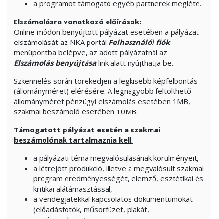
a programot támogató egyéb partnerek megléte.
Elszámolásra vonatkozó előírások:
Online módon benyújtott pályázat esetében a pályázat
elszámolását az NKA portál
Felhasználói fiók
menüpontba belépve, az adott pályázatnál az
Elszámolás benyújtása
link alatt nyújthatja be.
Szkennelés során törekedjen a legkisebb képfelbontás
(állományméret) elérésére. A legnagyobb feltölthető
állományméret pénzügyi elszámolás esetében 1MB,
szakmai beszámoló esetében 10MB.
Támogatott pályázat esetén a szakmai
beszámolónak tartalmaznia kell
:
a pályázati téma megvalósulásának körülményeit,
a létrejött produkció, illetve a megvalósult szakmai
program eredményességét, elemző, esztétikai és
kritikai alátámasztással,
a vendégjátékkal kapcsolatos dokumentumokat
(előadásfotók, műsorfüzet, plakát,