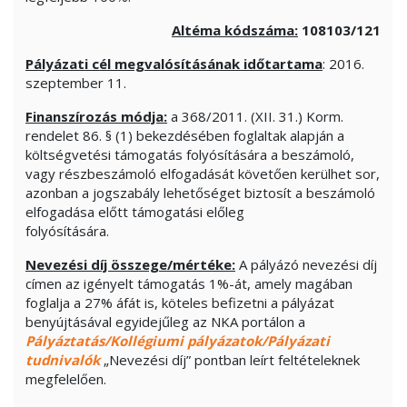
Altéma kódszáma:
108103
/121
Pályázati cél megvalósításának időtartama
: 2016.
szeptember 11.
Finanszírozás módja:
a 368/2011. (XII. 31.) Korm.
rendelet 86. § (1) bekezdésében foglaltak alapján a
költségvetési támogatás folyósítására a beszámoló,
vagy részbeszámoló elfogadását követően kerülhet sor,
azonban a jogszabály lehetőséget biztosít a beszámoló
elfogadása előtt támogatási előleg
folyósítására.
Nevezési díj összege/mértéke:
A pályázó nevezési díj
címen az igényelt támogatás 1%-át, amely magában
foglalja a 27% áfát is, köteles befizetni a pályázat
benyújtásával egyidejűleg az NKA portálon a
Pályáztatás/Kollégiumi pályázatok/Pályázati
tudnivalók
„Nevezési díj” pontban leírt feltételeknek
megfelelően.