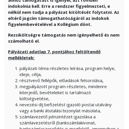
ahhoz támogatást is igényel, azt röviden
indokolnia kell. Erre a rendszer figyelmezteti, e
nélkül nem tudja a pályázat kitöltését folytatni. Az
eltérő jogcím támogathatóságáról az indokok
figyelembevételével a Kollégium dönt.
Rezsiköltségre támogatás nem igényelhető és nem
számolható el.
Pályázati adatlap 7. pontjához feltöltendő
mellékletek:
pályázati téma részletes leírása, program helye,
ideje, célja,
résztvevő fellépők, előadások felsorolása
,
megpályázott program részletes, mindenre
kiterjedő, bevételeket is tartalmazó
költségvetése,
nevezési díj befizetést igazoló postai utalvány
vagy a banki átutalási bizonylat másolata,
számlavezető pénzintézet igazolása a
számlavezetésről (bankszámlakivonat,
bankszámlaszerződés is megfelelő, amennyiben a