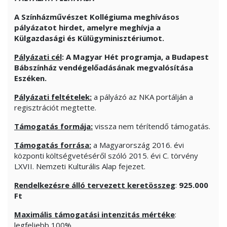
A Színházművészet Kollégiuma meghívásos
pályázatot hirdet, amelyre meghívja a
Külgazdasági és Külügyminisztériumot.
Pályázati cél
: A Magyar Hét programja,
a Budapest
Bábszínház vendégelőadásának
megvalósítása
Eszéken.
Pályázati feltételek:
a pályázó az NKA portálján a
regisztrációt megtette.
Támogatás formája:
vissza nem térítendő támogatás.
Támogatás forrása:
a Magyarország 2016. évi
központi költségvetéséről szóló 2015. évi C. törvény
LXVII. Nemzeti Kulturális Alap fejezet.
Rendelkezésre álló tervezett keretösszeg
:
925.000
Ft
Maximális támogatási intenzitás mértéke
:
legfeljebb 100%.