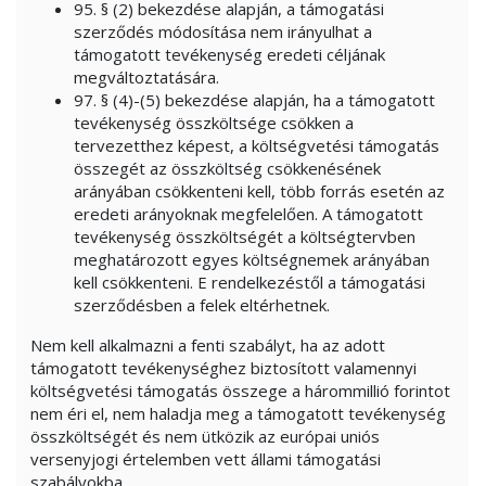
95. § (2) bekezdése alapján, a támogatási
szerződés módosítása nem irányulhat a
támogatott tevékenység eredeti céljának
megváltoztatására.
97. § (4)-(5) bekezdése alapján, ha a támogatott
tevékenység összköltsége csökken a
tervezetthez képest, a költségvetési támogatás
összegét az összköltség csökkenésének
arányában csökkenteni kell, több forrás esetén az
eredeti arányoknak megfelelően. A támogatott
tevékenység összköltségét a költségtervben
meghatározott egyes költségnemek arányában
kell csökkenteni. E rendelkezéstől a támogatási
szerződésben a felek eltérhetnek.
Nem kell alkalmazni a fenti szabályt, ha az adott
támogatott tevékenységhez biztosított valamennyi
költségvetési támogatás összege a hárommillió forintot
nem éri el, nem haladja meg a támogatott tevékenység
összköltségét és nem ütközik az európai uniós
versenyjogi értelemben vett állami támogatási
szabályokba.