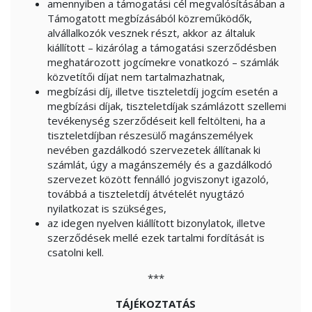
amennyiben a támogatási cél megvalósításában a
Támogatott megbízásából közreműködők,
alvállalkozók vesznek részt, akkor az általuk
kiállított – kizárólag a támogatási szerződésben
meghatározott jogcímekre vonatkozó – számlák
közvetítői díjat nem tartalmazhatnak,
megbízási díj, illetve tiszteletdíj jogcím esetén a
megbízási díjak, tiszteletdíjak számlázott szellemi
tevékenység szerződéseit kell feltölteni, ha a
tiszteletdíjban részesülő magánszemélyek
nevében gazdálkodó szervezetek állítanak ki
számlát, úgy a magánszemély és a gazdálkodó
szervezet között fennálló jogviszonyt igazoló,
továbbá a tiszteletdíj átvételét nyugtázó
nyilatkozat is szükséges,
az idegen nyelven kiállított bizonylatok, illetve
szerződések mellé ezek tartalmi fordítását is
csatolni kell.
***
TÁJÉKOZTATÁS