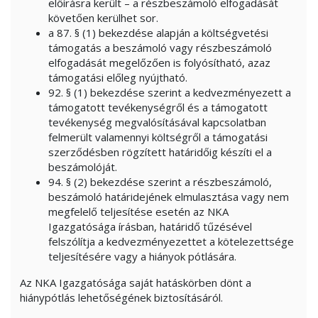
előírásra került – a részbeszámoló elfogadását
követően kerülhet sor.
a 87. § (1) bekezdése alapján a költségvetési
támogatás a beszámoló vagy részbeszámoló
elfogadását megelőzően is folyósítható, azaz
támogatási előleg nyújtható.
92. § (1) bekezdése szerint a kedvezményezett a
támogatott tevékenységről és a támogatott
tevékenység megvalósításával kapcsolatban
felmerült valamennyi költségről a támogatási
szerződésben rögzített határidőig készíti el a
beszámolóját.
94. § (2) bekezdése szerint a részbeszámoló,
beszámoló határidejének elmulasztása vagy nem
megfelelő teljesítése esetén az NKA
Igazgatósága írásban, határidő tűzésével
felszólítja a kedvezményezettet a kötelezettsége
teljesítésére vagy a hiányok pótlására.
Az NKA Igazgatósága saját hatáskörben dönt a
hiánypótlás lehetőségének biztosításáról.