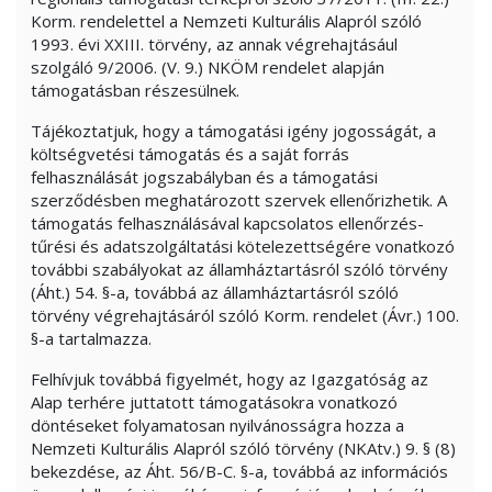
Korm. rendelettel a Nemzeti Kulturális Alapról szóló
1993. évi XXIII. törvény, az annak végrehajtásául
szolgáló 9/2006. (V. 9.) NKÖM rendelet alapján
támogatásban részesülnek.
Tájékoztatjuk, hogy a támogatási igény jogosságát, a
költségvetési támogatás és a saját forrás
felhasználását jogszabályban és a támogatási
szerződésben meghatározott szervek ellenőrizhetik. A
támogatás felhasználásával kapcsolatos ellenőrzés-
tűrési és adatszolgáltatási kötelezettségére vonatkozó
további szabályokat az államháztartásról szóló törvény
(Áht.) 54. §-a, továbbá az államháztartásról szóló
törvény végrehajtásáról szóló Korm. rendelet (Ávr.) 100.
§-a tartalmazza.
Felhívjuk továbbá figyelmét, hogy az Igazgatóság az
Alap terhére juttatott támogatásokra vonatkozó
döntéseket folyamatosan nyilvánosságra hozza a
Nemzeti Kulturális Alapról szóló törvény (NKAtv.) 9. § (8)
bekezdése, az Áht. 56/B-C. §-a, továbbá az információs