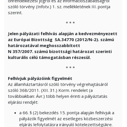
önrendelkezési jogról és az információszabadságról
szóló törvény (Infotv.) 1. sz. mellékletének III. pontja
szerint.
* * *
Jelen pályázati felhívás alapján a kedvezményezett
az Európai Bizottság SA.34770 (2012/N-2). számú
határozatával meghosszabbított
N 357/2007. számú bizottsági határozat szerinti
kulturális célú támogatásban részesül.
* * *
Felhívjuk pályázóink figyelmét
Az államháztartásról szóló törvény végrehajtásáról
szóló 368/2011. (XII. 31.) Korm. rendelet (a
továbbiakban: Ávr.) több helyen érinti a pályáztatás
eljárási rendjét:
a 66. § (2) bekezdés 15. pontja alapján felhívjuk a
pályázók figyelmét az esetleges közbeszerzési
eljárás lefolytatásra irányuló kötelezettségükre.