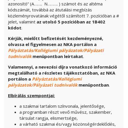
azonosító” (A…….. N………. ) számot és az altéma
kódszámát, továbbá az átutalási megbízás
közleményrovatának végétől számított 7. pozícióban a #
jelet, valamint
az utolsó 5 pozícióban
az 1B402
kódot
.
Kérjük, mielőtt befizetését kezdeményezné,
olvassa el figyelmesen az NKA portálon a
Pályáztatás/Kollégiumi pályázatok/Pályázati
tudnivalók
menüpontban leírtakat
.
Valamennyi, a nevezési díjra vonatkozó információ
megtalálható a részletes tájékoztatóban, az NKA
portálon a
Pályáztatás/Kollégiumi
pályázatok/Pályázati tudnivalók
menüpontban
.
Elbírálás szempontjai:
a szakmai tartalom színvonala, jelentősége,
a programban részt vevő művész, szakember,
társulat rangja, elismertsége,
a várható szakmai és/vagy közönségérdeklődés,