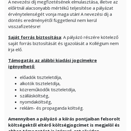
A nevezési díj megfizetésének elmulasztása, illetve az
előírtnál alacsonyabb mértékű teljesítése a pályázat
érvénytelenségét vonja maga után! A nevezési díj a
döntés eredményétől függetlenül nem kerül
visszafizetésre!
Saját forrás biztosítása
: A pályázó részére kötelező
saját forrás biztosítását és igazolását a Kollégium nem
írja elő.
Támogatás az alábbi kiadási jogcímekre
igényelhető
:
előadók tiszteletdíja,
alkotók tiszteletdíja,
közreműködők tiszteletdíja,
szállásköltség,
nyomdaköltség,
reklám- és propaganda költség.
Amennyiben a pályázó a kiírás pontjaiban felsorolt
költségektől eltérő költségjogcímet is megjelöl és