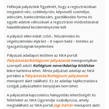
Felhívjuk pályázóink figyelmét, hogy a regisztrációban
megadott név, székhely/cím, képviselő személye,
adószám, bankszámlaszám, gazdálkodási forma és
egyéb adatok változásait a regisztráció módosításával
haladéktalanul kezdeményeznie kell.
A pályázó ellen indult csőd-, felszámolási és
végelszámolási eljárást – 8 napon belül – köteles az
Igazgatóságnak bejelenteni.
Pályázati adatlapot kitölteni az NKA portál
Pályáztatás/Kollégiumi pályázatok
menüpontjában
szereplő adott
Kollégium neve/Adatlap kitöltése
linkre kattintva lehet.
Minta pályázati adatlap
az NKA
portálon a
Pályáztatás/Kollégiumi pályázatok
menüpont alatt található. Ez az adatlap tájékoztatásra
szolgál, pályázatként benyújtani nem lehet.
A pályázattal kapcsolatos hiánypótlás lehetőségét és
feltételeit az NKA Ügyrendje szabályozza, amely
megtalálható az NKA portál
Jogi háttér
menüpont alatt.