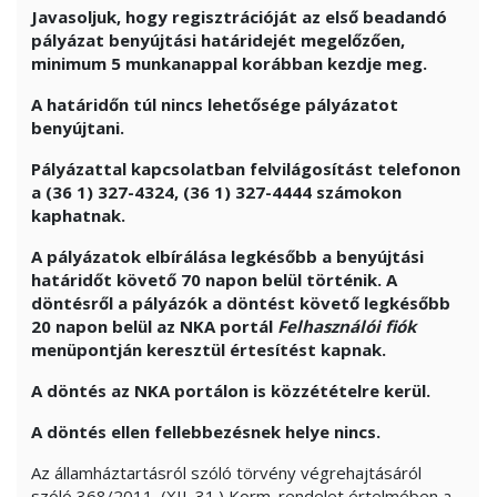
Javasoljuk, hogy regisztrációját az első beadandó
pályázat benyújtási határidejét megelőzően,
minimum 5 munkanappal korábban kezdje meg.
A határidőn túl nincs lehetősége pályázatot
benyújtani.
Pályázattal kapcsolatban felvilágosítást telefonon
a (36 1) 327-4324, (36 1) 327-4444 számokon
kaphatnak.
A pályázatok elbírálása legkésőbb a benyújtási
határidőt követő 70 napon belül történik. A
döntésről a pályázók a döntést követő legkésőbb
20 napon belül az NKA portál
Felhasználói fiók
menüpontján keresztül értesítést kapnak.
A döntés az NKA portálon is közzétételre kerül.
A döntés ellen fellebbezésnek helye nincs.
Az államháztartásról szóló törvény végrehajtásáról
szóló 368/2011. (XII. 31.) Korm. rendelet értelmében a