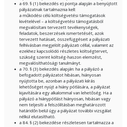
a 69. § (1) bekezdés e) pontja alapján a benyújtott
pályázatnak tartalmaznia kell:
a működési célú költségvetési támogatások
kivételével – a költségvetési támogatásból
megvalósítani tervezett tevékenységek,
feladatok, beszerzések ismertetését, azok
tervezett hatásait, összefüggéseit a pályázati
felhívásban megjelölt pályázati céllal, valamint az
ezekhez kapcsolódó részletes költségtervet,
szükség szerint költség-haszon elemzést,
megvalósíthatósági tanulmányt.
a 70. § (3) bekezdés alapján: ha a pályázó a
befogadott pályázatot hibásan, hiányosan
nyújtotta be, azonban a pályázati kiírás
lehetőséget nyújt a hiány pótlására, a pályázat
kijavítására egy alkalommal van lehetőség. Ha a
pályázó a hiánypótlást hiányosan, hibásan vagy
nem teljesíti a felszólításban meghatározott
határidőn belül úgy a pályázat további vizsgálat
nélkül elutasítható.
a 84. § (2) bekezdése részletesen tartalmazza a