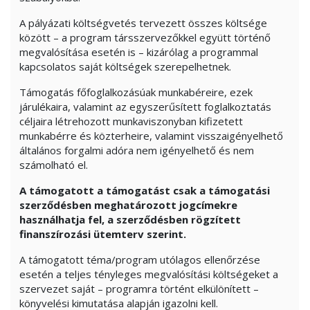
A pályázati költségvetés tervezett összes költsége
között – a program társszervezőkkel együtt történő
megvalósítása esetén is – kizárólag a programmal
kapcsolatos saját költségek szerepelhetnek.
Támogatás főfoglalkozásúak munkabéreire, ezek
járulékaira, valamint az egyszerűsített foglalkoztatás
céljaira létrehozott munkaviszonyban kifizetett
munkabérre és közterheire, valamint visszaigényelhető
általános forgalmi adóra nem igényelhető és nem
számolható el.
A támogatott a támogatást csak a támogatási
szerződésben meghatározott jogcímekre
használhatja fel, a szerződésben rögzített
finanszírozási ütemterv szerint.
A támogatott téma/program utólagos ellenőrzése
esetén a teljes tényleges megvalósítási költségeket a
szervezet saját – programra történt elkülönített –
könyvelési kimutatása alapján igazolni kell.