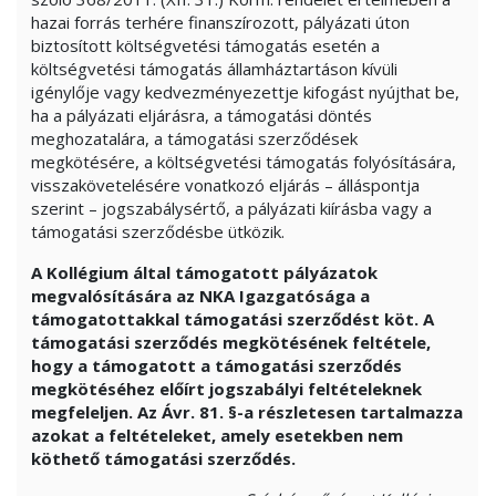
hazai forrás terhére finanszírozott, pályázati úton
biztosított költségvetési támogatás esetén a
költségvetési támogatás államháztartáson kívüli
igénylője vagy kedvezményezettje kifogást nyújthat be,
ha a pályázati eljárásra, a támogatási döntés
meghozatalára, a támogatási szerződések
megkötésére, a költségvetési támogatás folyósítására,
visszakövetelésére vonatkozó eljárás – álláspontja
szerint – jogszabálysértő, a pályázati kiírásba vagy a
támogatási szerződésbe ütközik.
A Kollégium által támogatott pályázatok
megvalósítására az NKA Igazgatósága a
támogatottakkal támogatási szerződést köt. A
támogatási szerződés megkötésének feltétele,
hogy a támogatott a támogatási szerződés
megkötéséhez előírt jogszabályi feltételeknek
megfeleljen. Az Ávr. 81. §-a részletesen tartalmazza
azokat a feltételeket, amely esetekben nem
köthető támogatási szerződés.