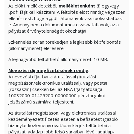
Az előírt mellékletekből,
mellékletenként
(!) egy-egy
„pdf” fájlt kell készíteni. A feltöltés előtt mindig végezzen
ellenőrzést, hogy a „pdf” állományok visszaolvashatóak-
e. Amennyiben a dokumentumok olvashatatlanok, az a
pályázat érvénytelenségét okozhatja!
Szkennelés során törekedjen a legkisebb képfelbontás
(állományméret) elérésére.
A legnagyobb feltölthető állományméret: 10 MB.
Nevezési díj megfizetésének rendje
:
A nevezési díjat banki átutalással (átutalási
megbízáson/elektronikus utalással), vagy postai
(rózsaszín) csekken kell az NKA Igazgatósága
10032000-01425200-00000000 pénzforgalmi
jelzőszámú számlára teljesíteni.
Az átutalási megbízáson, vagy elektronikus utalással
kezdeményezett fizetés esetén a befizetést igazoló
bizonylat közleményrovatában kérjük feltüntetni a
pályázati adatlap jobb felső sarkában lévő „adatlap-