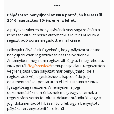
***
Pályázatot benyújtani az NKA portálján keresztül
2016. augusztus 15-én, éjfélig lehet.
A pályázat sikeres benyújtásának visszaigazolására a
rendszer által generált automatikus levelet küldünk a
regisztráció során megadott e-mail címre.
Felhívjuk Pályázóink figyelmét, hogy pályázatot online
benyújtani csak regisztrált felhasználók tudnak!
Amennyiben még nem regisztrált, úgy azt megteheti az
NKA portál
Regisztráció
menüpontja alatt. Regisztráció
végrehajtása után pályázat már benyújtható, de a
regisztráció véglegesítéshez a kapcsolódó jogi
dokumentációkat postai úton el kell juttatnia az NKA
Igazgatósága részére. Amennyiben a jogi
dokumentációk nem érkeznek meg, vagy eltérnek a
regisztráció során feltöltött dokumentációktól, vagy a
jogi dokumentációt hibásan tölti fel, úgy a benyújtott
pályázat érvénytelenítésre kerül.