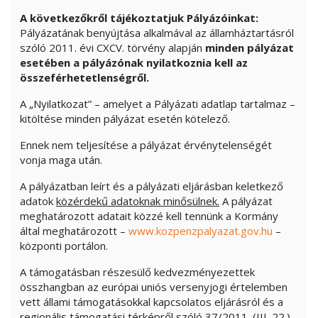
A következőkről tájékoztatjuk Pályázóinkat:
Pályázatának benyújtása alkalmával az államháztartásról
szóló 2011. évi CXCV. törvény alapján
minden pályázat
esetében a pályázónak nyilatkoznia kell az
összeférhetetlenségről.
A „Nyilatkozat” – amelyet a Pályázati adatlap tartalmaz –
kitöltése minden pályázat esetén kötelező.
Ennek nem teljesítése a pályázat érvénytelenségét
vonja maga után.
A pályázatban leírt és a pályázati eljárásban keletkező
adatok
közérdekű adatoknak minősülnek.
A pályázat
meghatározott adatait közzé kell tennünk a Kormány
által meghatározott –
www.kozpenzpalyazat.gov.hu
–
központi portálon.
A támogatásban részesülő kedvezményezettek
összhangban az európai uniós versenyjogi értelemben
vett állami támogatásokkal kapcsolatos eljárásról és a
regionális támogatási térképről szóló 37/2011. (III. 22.)