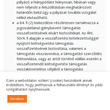
pályázó a hiánypótlást hiányosan, hibásan vagy
nem teljesíti a felszólításban meghatározott
határidőn belül úgy a pályázat további vizsgálat
nélkül elutasítható.
a 84. § (2) bekezdése részletesen tartalmazza a
jogosulatlanul igénybevett támogatás
visszafizetésének elvárt biztosítékait. Az Áht.
50/A. § alapján a visszafizetési kötelezettséggel
nyújtott költségvetési támogatás
visszafizetésének biztosítása, valamint a
támogatás visszavonása, a támogatási szerződés
felmondása, vagy az attól történő elállás esetén a
visszafizetendő költségvetési támogatás
visszakövetelése céljából a támogatási
szerződésben megfelelő biztosítékot kell kikötni.
a 85. § (1) bekezdés alapján amennyiben
Ezen a weboldalon sütiket (cookie) használunk annak
visszafizetési kötelezettség kerül előírásra, úgy
érdekében, hogy javíthassuk a felhasználói élményt és jobb
szolgáltatást nyújthassunk.
biztosíték a költségvetési támogatás összegét
elérő biztosítéki értékig kérhető, figyelemmel a
Rendben
kamat, és késedelmi pótlék előírásokra is. A
biztosíték a támogatási szerződés mellékletét