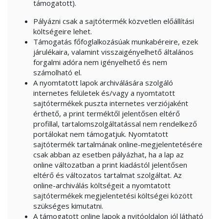
támogatott).
Pályázni csak a sajtótermék közvetlen előállítási
költségeire lehet.
Támogatás főfoglalkozásúak munkabéreire, ezek
járulékaira, valamint visszaigényelhető általános
forgalmi adóra nem igényelhető és nem
számolható el.
A nyomtatott lapok archiválására szolgáló
internetes felületek és/vagy a nyomtatott
sajtótermékek puszta internetes verziójaként
érthető, a print terméktől jelentősen eltérő
profillal, tartalomszolgáltatással nem rendelkező
portálokat nem támogatjuk. Nyomtatott
sajtótermék tartalmának online-megjelentetésére
csak abban az esetben pályázhat, ha a lap az
online változatban a print kiadástól jelentősen
eltérő és változatos tartalmat szolgáltat. Az
online-archiválás költségeit a nyomtatott
sajtótermékek megjelentetési költségei között
szükséges kimutatni.
A támogatott online lapok a nyitóoldalon jól látható