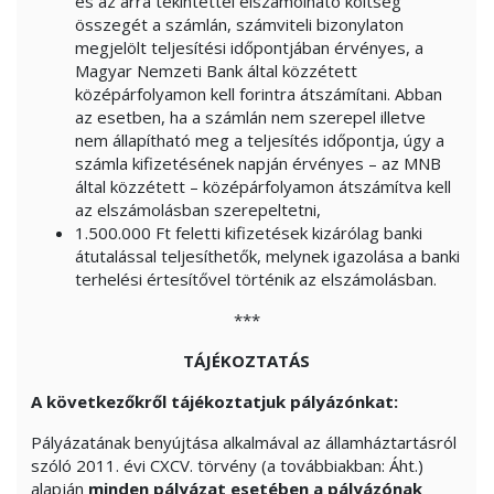
és az arra tekintettel elszámolható költség
összegét a számlán, számviteli bizonylaton
megjelölt teljesítési időpontjában érvényes, a
Magyar Nemzeti Bank által közzétett
középárfolyamon kell forintra átszámítani. Abban
az esetben, ha a számlán nem szerepel illetve
nem állapítható meg a teljesítés időpontja, úgy a
számla kifizetésének napján érvényes – az MNB
által közzétett – középárfolyamon átszámítva kell
az elszámolásban szerepeltetni,
1.500.000 Ft feletti kifizetések kizárólag banki
átutalással teljesíthetők, melynek igazolása a banki
terhelési értesítővel történik az elszámolásban.
***
TÁJÉKOZTATÁS
A következőkről tájékoztatjuk pályázónkat:
Pályázatának benyújtása alkalmával az államháztartásról
szóló 2011. évi CXCV. törvény (a továbbiakban: Áht.)
alapján
minden pályázat esetében a pályázónak