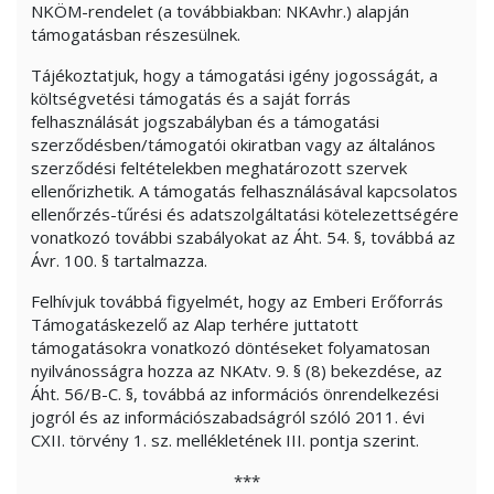
NKÖM-rendelet (a továbbiakban: NKAvhr.) alapján
támogatásban részesülnek.
Tájékoztatjuk, hogy a támogatási igény jogosságát, a
költségvetési támogatás és a saját forrás
felhasználását jogszabályban és a támogatási
szerződésben/támogatói okiratban vagy az általános
szerződési feltételekben meghatározott szervek
ellenőrizhetik. A támogatás felhasználásával kapcsolatos
ellenőrzés-tűrési és adatszolgáltatási kötelezettségére
vonatkozó további szabályokat az Áht. 54. §, továbbá az
Ávr. 100. § tartalmazza.
Felhívjuk továbbá figyelmét, hogy az Emberi Erőforrás
Támogatáskezelő az Alap terhére juttatott
támogatásokra vonatkozó döntéseket folyamatosan
nyilvánosságra hozza az NKAtv. 9. § (8) bekezdése, az
Áht. 56/B-C. §, továbbá az információs önrendelkezési
jogról és az információszabadságról szóló 2011. évi
CXII. törvény 1. sz. mellékletének III. pontja szerint.
***