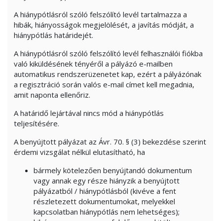
A hiánypótlásról szóló felszólító levél tartalmazza a
hibák, hiányosságok megjelölését, a javítás módját, a
hiánypótlás határidejét.
A hiánypótlásról szóló felszólító levél felhasználói fiókba
való kiküldésének tényéről a pályázó e-mailben
automatikus rendszerüzenetet kap, ezért a pályázónak
a regisztráció során valós e-mail címet kell megadnia,
amit naponta ellenőriz.
A határidő lejártával nincs mód a hiánypótlás
teljesítésére.
A benyújtott pályázat az Ávr. 70. § (3) bekezdése szerint
érdemi vizsgálat nélkül elutasítható, ha
bármely kötelezően benyújtandó dokumentum
vagy annak egy része hiányzik a benyújtott
pályázatból / hiánypótlásból (kivéve a fent
részletezett dokumentumokat, melyekkel
kapcsolatban hiánypótlás nem lehetséges);