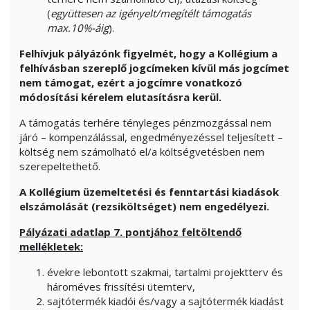
(
együttesen az igényelt/megítélt támogatás
max.10%-áig
).
Felhívjuk pályázónk figyelmét, hogy a Kollégium a
felhívásban szereplő jogcímeken kívül más jogcímet
nem támogat, ezért a jogcímre vonatkozó
módosítási kérelem elutasításra kerül.
A támogatás terhére tényleges pénzmozgással nem
járó – kompenzálással, engedményezéssel teljesített –
költség nem számolható el/a költségvetésben nem
szerepeltethető.
A Kollégium üzemeltetési és fenntartási kiadások
elszámolását (rezsiköltséget) nem engedélyezi.
Pályázati adatlap 7. pontjához feltöltendő
mellékletek:
évekre lebontott szakmai, tartalmi projektterv és
hároméves frissítési ütemterv,
sajtótermék kiadói és/vagy a sajtótermék kiadást