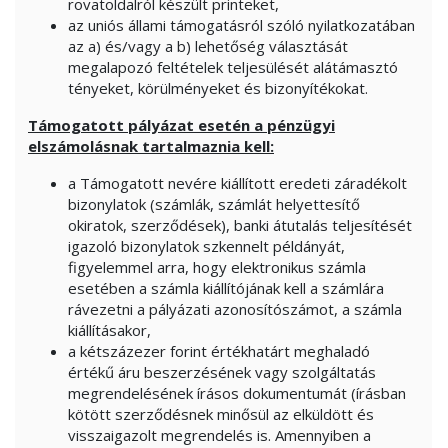
rovatoldalról készült printeket,
az uniós állami támogatásról szóló nyilatkozatában
az a) és/vagy a b) lehetőség választását
megalapozó feltételek teljesülését alátámasztó
tényeket, körülményeket és bizonyítékokat.
Támogatott pályázat esetén a pénzügyi
elszámolásnak tartalmaznia kell:
a Támogatott nevére kiállított eredeti záradékolt
bizonylatok (számlák, számlát helyettesítő
okiratok, szerződések), banki átutalás teljesítését
igazoló bizonylatok szkennelt példányát,
figyelemmel arra, hogy elektronikus számla
esetében a számla kiállítójának kell a számlára
rávezetni a pályázati azonosítószámot, a számla
kiállításakor,
a kétszázezer forint értékhatárt meghaladó
értékű áru beszerzésének vagy szolgáltatás
megrendelésének írásos dokumentumát (írásban
kötött szerződésnek minősül az elküldött és
visszaigazolt megrendelés is. Amennyiben a