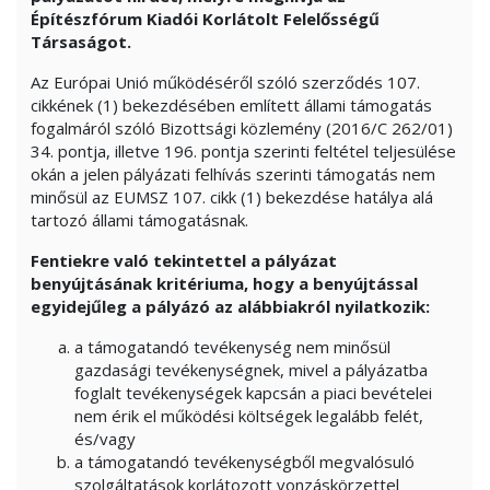
Építészfórum Kiadói Korlátolt Felelősségű
Társaságot.
Az Európai Unió működéséről szóló szerződés 107.
cikkének (1) bekezdésében említett állami támogatás
fogalmáról szóló Bizottsági közlemény (2016/C 262/01)
34. pontja, illetve 196. pontja szerinti feltétel teljesülése
okán a jelen pályázati felhívás szerinti támogatás nem
minősül az EUMSZ 107. cikk (1) bekezdése hatálya alá
tartozó állami támogatásnak.
Fentiekre való tekintettel a pályázat
benyújtásának kritériuma, hogy a benyújtással
egyidejűleg a pályázó az alábbiakról nyilatkozik:
a támogatandó tevékenység nem minősül
gazdasági tevékenységnek, mivel a pályázatba
foglalt tevékenységek kapcsán a piaci bevételei
nem érik el működési költségek legalább felét,
és/vagy
a támogatandó tevékenységből megvalósuló
szolgáltatások korlátozott vonzáskörzettel