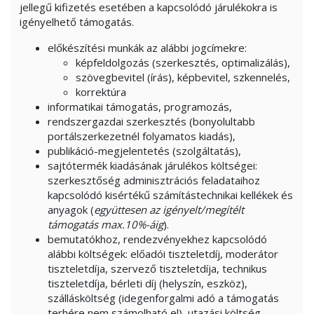
jellegű kifizetés esetében a kapcsolódó járulékokra is
igényelhető támogatás.
előkészítési munkák az alábbi jogcímekre:
képfeldolgozás (szerkesztés, optimalizálás),
szövegbevitel (írás), képbevitel, szkennelés,
korrektúra
informatikai támogatás, programozás,
rendszergazdai szerkesztés (bonyolultabb
portálszerkezetnél folyamatos kiadás),
publikáció-megjelentetés (szolgáltatás),
sajtótermék kiadásának járulékos költségei:
szerkesztőség adminisztrációs feladataihoz
kapcsolódó kisértékű számítástechnikai kellékek és
anyagok (
együttesen az igényelt/megítélt
támogatás max.10%-áig
).
bemutatókhoz, rendezvényekhez kapcsolódó
alábbi költségek: előadói tiszteletdíj, moderátor
tiszteletdíja, szervező tiszteletdíja, technikus
tiszteletdíja, bérleti díj (helyszín, eszköz),
szállásköltség (idegenforgalmi adó a támogatás
terhére nem számolható el), utazási költség