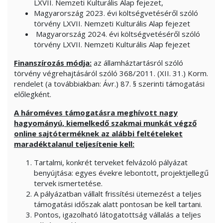
LXVII. Nemzeti Kulturális Alap fejezet,
Magyarország 2023. évi költségvetéséről szóló
törvény LXVII. Nemzeti Kulturális Alap fejezet
Magyarország 2024. évi költségvetéséről szóló
törvény LXVII. Nemzeti Kulturális Alap fejezet
Finanszírozás módja:
az államháztartásról szóló
törvény végrehajtásáról szóló 368/2011. (XII. 31.) Korm.
rendelet (a továbbiakban: Ávr.) 87. § szerinti támogatási
előlegként.
A hároméves támogatásra meghívott nagy
hagyományú, kiemelkedő szakmai munkát végző
online sajtóterméknek az alábbi feltételeket
maradéktalanul teljesítenie kell:
Tartalmi, konkrét terveket felvázoló pályázat
benyújtása: egyes évekre lebontott, projektjellegű
tervek ismertetése.
A pályázatban vállalt frissítési ütemezést a teljes
támogatási időszak alatt pontosan be kell tartani.
Pontos, igazolható látogatottság vállalás a teljes