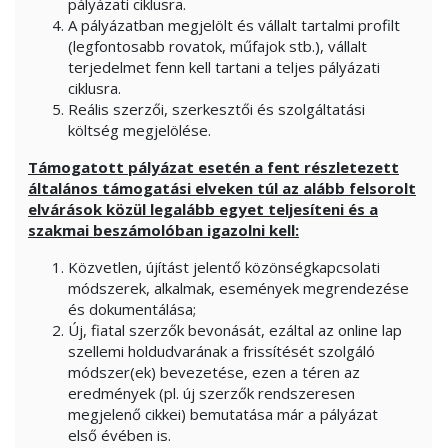
pályázati ciklusra.
A pályázatban megjelölt és vállalt tartalmi profilt
(legfontosabb rovatok, műfajok stb.), vállalt
terjedelmet fenn kell tartani a teljes pályázati
ciklusra.
Reális szerzői, szerkesztői és szolgáltatási
költség megjelölése.
Támogatott pályázat esetén a fent részletezett
általános támogatási elveken túl az alább felsorolt
elvárások közül legalább egyet teljesíteni és a
szakmai beszámolóban igazolni kell:
Közvetlen, újítást jelentő közönségkapcsolati
módszerek, alkalmak, események megrendezése
és dokumentálása;
Új, fiatal szerzők bevonását, ezáltal az online lap
szellemi holdudvarának a frissítését szolgáló
módszer(ek) bevezetése, ezen a téren az
eredmények (pl. új szerzők rendszeresen
megjelenő cikkei) bemutatása már a pályázat
első évében is.