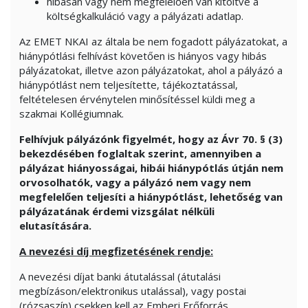
hibásan vagy nem megfelelően van kitöltve a
költségkalkuláció vagy a pályázati adatlap.
Az EMET NKAI az általa be nem fogadott pályázatokat, a
hiánypótlási felhívást követően is hiányos vagy hibás
pályázatokat, illetve azon pályázatokat, ahol a pályázó a
hiánypótlást nem teljesítette, tájékoztatással,
feltételesen érvénytelen minősítéssel küldi meg a
szakmai Kollégiumnak.
Felhívjuk pályázónk figyelmét, hogy az Ávr 70. § (3)
bekezdésében foglaltak szerint, amennyiben a
pályázat hiányosságai, hibái hiánypótlás útján nem
orvosolhatók, vagy a pályázó nem vagy nem
megfelelően teljesíti a hiánypótlást, lehetőség van
pályázatának érdemi vizsgálat nélküli
elutasítására.
A nevezési díj megfizetésének rendje:
A nevezési díjat banki átutalással (átutalási
megbízáson/elektronikus utalással), vagy postai
(rózsaszín) csekken kell az Emberi Erőforrás