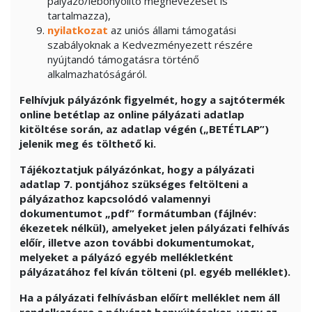
pályázó/lebonyolító megnevezését is
tartalmazza),
nyilatkozat
az uniós állami támogatási
szabályoknak a Kedvezményezett részére
nyújtandó támogatásra történő
alkalmazhatóságáról.
Felhívjuk pályázónk figyelmét, hogy a sajtótermék
online betétlap az online pályázati adatlap
kitöltése során, az adatlap végén („BETÉTLAP”)
jelenik meg és tölthető ki.
Tájékoztatjuk pályázónkat, hogy a pályázati
adatlap 7. pontjához szükséges feltölteni a
pályázathoz kapcsolódó valamennyi
dokumentumot „pdf” formátumban (fájlnév:
ékezetek nélkül), amelyeket jelen pályázati felhívás
előír, illetve azon további dokumentumokat,
melyeket a pályázó egyéb mellékletként
pályázatához fel kíván tölteni (pl. egyéb melléklet).
Ha a pályázati felhívásban előírt melléklet nem áll