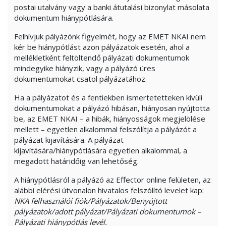
postai utalvány vagy a banki átutalási bizonylat másolata
dokumentum hiánypótlására.
Felhívjuk pályázónk figyelmét, hogy az EMET NKAI nem
kér be hiánypótlást azon pályázatok esetén, ahol a
mellékletként feltöltendő pályázati dokumentumok
mindegyike hiányzik, vagy a pályázó üres
dokumentumokat csatol pályázatához.
Ha a pályázatot és a fentiekben ismertetetteken kívüli
dokumentumokat a pályázó hibásan, hiányosan nyújtotta
be, az EMET NKAI – a hibák, hiányosságok megjelölése
mellett – egyetlen alkalommal felszólítja a pályázót a
pályázat kijavítására. A pályázat
kijavítására/hiánypótlására egyetlen alkalommal, a
megadott határidőig van lehetőség.
A hiánypótlásról a pályázó az Effector online felületen, az
alábbi elérési útvonalon hivatalos felszólító levelet kap:
NKA felhasználói fiók/Pályázatok/Benyújtott
pályázatok/adott pályázat/Pályázati dokumentumok –
Pályázati hiánypótlás levél.