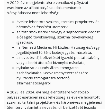
A 2022. évi megjelentetésre vonatkozó pályázat
esetében az alábbi pályázati dokumentumok
hiánypótlására nincs lehetőség:
évekre lebontott szakmai, tartalmi projektterv és
hároméves frissítési ütemterv,
sajtótermék kiadói és/vagy a sajtótermék kiadást
elősegítő tevékenység, szakmai tevékenység
igazolása,
a Nemzeti Média és Hírközlési Hatóság és/vagy
jogelődjeinél történt lapbejegyzés másolata,
a nevezési díj befizetését igazoló postai utalvány
vagy a banki átutalási bizonylat másolata,
nyilatkozat az uniós állami támogatási
szabályoknak a Kedvezményezett részére
nyújtandó támogatásra történő
alkalmazhatóságáról.
A 2023. és 2024. évi megjelentetésre vonatkozó
pályázat esetében nincs lehetőség az évekre lebontott
szakmai, tartalmi projektterv és hároméves megjelenési
ütemterv, valamint a nevezési díj befizetését igazoló