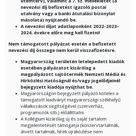
ütemterv), valamint a 7. sz. mellékletet (a
nevezési díj befizetést igazoló postai
utalvány vagy a banki átutalási bizonylat
másolata) nyújtandó be.
A nevezési díjat adatlaponként 2022-2023–
2024. évekre előre meg kell fizetni!
Nem támogatott pályázat esetén a befizetett
nevezési díj összege nem kerül visszafizetésre.
Magyarország területén letelepedett kiadók
esetében pályázatot kizárólag a
megpályázott sajtótermék Nemzeti Média és
Hírközlési Hatóságnál és/vagy jogelődjeinél
bejegyzett kiadója nyújthat be.
Magyarországon bejegyzett pályázó köteles a
támogatott kiadványt magyarországi székhelyű
vállalkozások segítségével (szerverház,
programozók stb.) előállíttatni.
A Kollégium kizárólag új és saját tartalom
megjelentetését támogatja (konzervtartalmak,
átvett tartalmak, hírek újraközlése nem