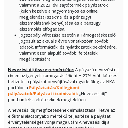
valamint a 2023. évi sajtótermék pályázat/ok
(külön kezelve a hagyományos és online
megjelenést) szakmai és a pénzügyi
elszámolásának benyújtása és a pénzügyi
elszámolás elfogadása.
Jogszabály változása esetén a Támogatáskezelő
jogosult az aktuális évre vonatkozóan további
adatok, információk, és nyilatkozatok bekérésére,
valamint ezen alapuló további feltételek
megállapítására.
Nevezési díj összege/mértéke:
A pályázó nevezési díj
címen az igényelt támogatás 1%-át + 27% Áfát köteles
befizetni a pályázat benyújtásával egyidejűleg az NKA-
portálon a
Pályáztatás/Kollégiumi
pályázatok/Pályázati tudnivalók
„Nevezési díj”
pontban leírt feltételeknek megfelelően.
A nevezési díj megfizetésének elmulasztása, illetve az
előírtnál alacsonyabb mértékű teljesítése a pályázat
érvénytelenségét vonja maga után! A nevezési díj a