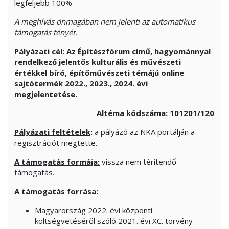
legfeljebb 100%
A meghívás önmagában nem jelenti az automatikus
támogatás tényét.
Pályázati cél:
Az Építészfórum című, hagyománnyal
rendelkező jelentős kulturális és művészeti
értékkel bíró,
építőművészeti témájú
online
sajtótermék
2022., 2023., 2024. évi
megjelentetése.
Altéma kódszáma:
101201/120
Pályázati feltételek
:
a pályázó az NKA portálján a
regisztrációt megtette.
A támogatás formája:
vissza nem térítendő
támogatás.
A támogatás forrása
:
Magyarország 2022. évi központi
költségvetéséről szóló 2021. évi XC. törvény