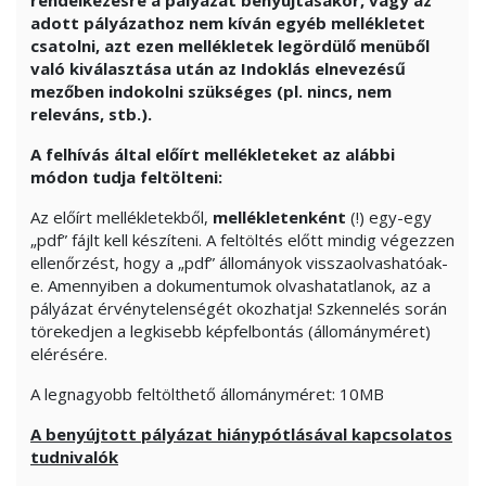
rendelkezésre a pályázat benyújtásakor, vagy az
adott pályázathoz nem kíván egyéb mellékletet
csatolni, azt ezen mellékletek legördülő menüből
való kiválasztása után az Indoklás elnevezésű
mezőben indokolni szükséges (pl. nincs, nem
releváns, stb.).
A felhívás által előírt mellékleteket az alábbi
módon tudja feltölteni:
Az előírt mellékletekből,
mellékletenként
(!) egy-egy
„pdf” fájlt kell készíteni. A feltöltés előtt mindig végezzen
ellenőrzést, hogy a „pdf” állományok visszaolvashatóak-
e. Amennyiben a dokumentumok olvashatatlanok, az a
pályázat érvénytelenségét okozhatja! Szkennelés során
törekedjen a legkisebb képfelbontás (állományméret)
elérésére.
A legnagyobb feltölthető állományméret: 10MB
A benyújtott pályázat hiánypótlásával kapcsolatos
tudnivalók