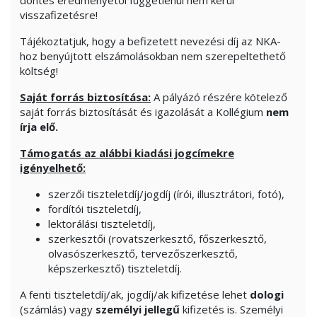
döntés eredményétől függetlenül nem kerül
visszafizetésre!
Tájékoztatjuk, hogy a befizetett nevezési díj az NKA-
hoz benyújtott elszámolásokban nem szerepeltethető
költség!
Saját forrás biztosítása:
A pályázó részére kötelező
saját forrás biztosítását és igazolását a Kollégium
nem
írja elő.
Támogatás az alábbi kiadási jogcímekre
igényelhető:
szerzői tiszteletdíj/jogdíj (írói, illusztrátori, fotó),
fordítói tiszteletdíj,
lektorálási tiszteletdíj,
szerkesztői (rovatszerkesztő, főszerkesztő,
olvasószerkesztő, tervezőszerkesztő,
képszerkesztő) tiszteletdíj.
A fenti tiszteletdíj/ak, jogdíj/ak kifizetése lehet
dologi
(számlás) vagy
személyi jellegű
kifizetés is. Személyi