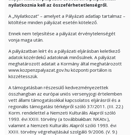
nyilatkoznia kell az összeférhetetlenségről.
A „Nyilatkozat” – amelyet a Pályázati adatlap tartalmaz –
kitöltése minden pályázat esetén kötelező.
Ennek nem teljesítése a pályázat érvénytelenségét
vonja maga után.
A pályázatban leírt és a pályázati eljárásban keletkező
adatok közérdekű adatoknak minősülnek. A pályázat
meghatározott adatait a Kormány által meghatározott
www.kozpenzpalyazat.gov.hu központi portálon is
közzétesszük.
A támogatásban részesülő kedvezményezettek
összhangban az európai uniós versenyjogi értelemben
vett állami támogatásokkal kapcsolatos eljárásról és a
regionális támogatási térképről szóló 37/2011. (III. 22.)
Korm. rendelettel a Nemzeti Kulturális Alapról szóló
1993. évi XXIII. törvény (a továbbiakban: NKAtv.),
valamint a Nemzeti Kulturális Alapról szóló 1993. évi
XXIII. törvény végrehajtásául szolgáló 9/2006. (V. 9.)