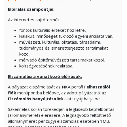
Elbírálás szempontjai:
Az internetes sajtótermék:
fontos kulturális értéket hoz létre,
kialakult, minőséget tükröző egyéni arculata van,
művészeti, kulturális, oktatási, társadalmi,
tudományos és ismeretterjesztő tartalmakat
közöl,
mérvadó építőművészeti tartalmakat közöl,
költségvetésének realitása.
Elszámolásra vonatkozó előírások:
A pályázat elszámolását az NKA portál
Felhasználói
fiók
menüpontba belépve, az adott pályázatnál az
Elszámolás benyújtása
link alatt nyújthatja be.
Szkennelés során törekedjen a legkisebb képfelbontás
(állományméret) elérésére. A legnagyobb feltölthető
állományméret pénzügyi elszámolás esetében 1MB,