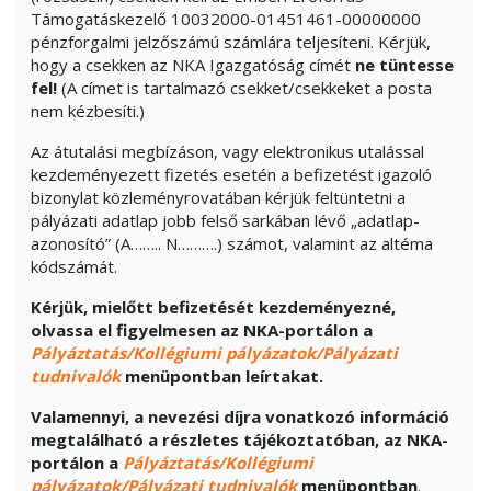
Támogatáskezelő 10032000-01451461-00000000
pénzforgalmi jelzőszámú számlára teljesíteni. Kérjük,
hogy a csekken az NKA Igazgatóság címét
ne tüntesse
fel!
(A címet is tartalmazó csekket/csekkeket a posta
nem kézbesíti.)
Az átutalási megbízáson, vagy elektronikus utalással
kezdeményezett fizetés esetén a befizetést igazoló
bizonylat közleményrovatában kérjük feltüntetni a
pályázati adatlap jobb felső sarkában lévő „adatlap-
azonosító” (A…….. N……….) számot, valamint az altéma
kódszámát.
Kérjük, mielőtt befizetését kezdeményezné,
olvassa el figyelmesen az NKA-portálon a
Pályáztatás/Kollégiumi pályázatok/Pályázati
tudnivalók
menüpontban leírtakat.
Valamennyi, a nevezési díjra vonatkozó információ
megtalálható a részletes tájékoztatóban, az NKA-
portálon a
Pályáztatás/Kollégiumi
pályázatok/Pályázati tudnivalók
menüpontban
.