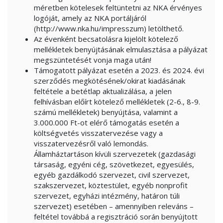
méretben kötelesek feltüntetni az NKA érvényes
logóját, amely az NKA portáljáról
(http://www.nka.hu/impresszum) letölthető.
Az évenként becsatolásra kijelölt kötelező
mellékletek benyújtásának elmulasztása a pályázat
megszüntetését vonja maga után!
Támogatott pályázat esetén a 2023. és 2024. évi
szerződés megkötésének/okirat kiadásának
feltétele a betétlap aktualizálása, a jelen
felhívásban előírt kötelező mellékletek (2-6., 8-9.
számú mellékletek) benyújtása, valamint a
3.000.000 Ft-ot elérő támogatás esetén a
költségvetés visszatervezése vagy a
visszatervezésről való lemondás.
Államháztartáson kívüli szervezetek (gazdasági
társaság, egyéni cég, szövetkezet, egyesülés,
egyéb gazdálkodó szervezet, civil szervezet,
szakszervezet, köztestület, egyéb nonprofit
szervezet, egyházi intézmény, határon túli
szervezet) esetében – amennyiben releváns –
feltétel továbbá a regisztráció során benyújtott