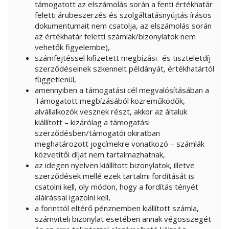
támogatott az elszámolás során a fenti értékhatár
feletti árubeszerzés és szolgáltatásnyújtás írásos
dokumentumait nem csatolja, az elszámolás során
az értékhatár feletti számlák/bizonylatok nem
vehetők figyelembe),
számfejtéssel kifizetett megbízási- és tiszteletdíj
szerződéseinek szkennelt példányát, értékhatártól
függetlenül,
amennyiben a támogatási cél megvalósításában a
Támogatott megbízásából közreműködők,
alvállalkozók vesznek részt, akkor az általuk
kiállított – kizárólag a támogatási
szerződésben/támogatói okiratban
meghatározott jogcímekre vonatkozó – számlák
közvetítői díjat nem tartalmazhatnak,
az idegen nyelven kiállított bizonylatok, illetve
szerződések mellé ezek tartalmi fordítását is
csatolni kell, oly módon, hogy a fordítás tényét
aláírással igazolni kell,
a forinttól eltérő pénznemben kiállított számla,
számviteli bizonylat esetében annak végösszegét