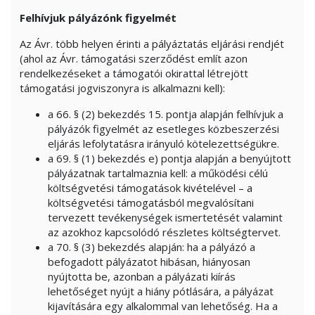
Felhívjuk pályázónk figyelmét
Az Ávr. több helyen érinti a pályáztatás eljárási rendjét
(ahol az Ávr. támogatási szerződést említ azon
rendelkezéseket a támogatói okirattal létrejött
támogatási jogviszonyra is alkalmazni kell):
a 66. § (2) bekezdés 15. pontja alapján felhívjuk a
pályázók figyelmét az esetleges közbeszerzési
eljárás lefolytatásra irányuló kötelezettségükre.
a 69. § (1) bekezdés e) pontja alapján a benyújtott
pályázatnak tartalmaznia kell: a működési célú
költségvetési támogatások kivételével – a
költségvetési támogatásból megvalósítani
tervezett tevékenységek ismertetését valamint
az azokhoz kapcsolódó részletes költségtervet.
a 70. § (3) bekezdés alapján: ha a pályázó a
befogadott pályázatot hibásan, hiányosan
nyújtotta be, azonban a pályázati kiírás
lehetőséget nyújt a hiány pótlására, a pályázat
kijavítására egy alkalommal van lehetőség. Ha a