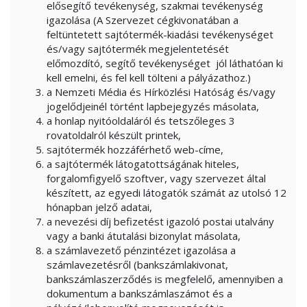
elősegítő tevékenység, szakmai tevékenység
igazolása (A Szervezet cégkivonatában a
feltüntetett sajtótermék-kiadási tevékenységet
és/vagy sajtótermék megjelentetését
előmozdító, segítő tevékenységet jól láthatóan ki
kell emelni, és fel kell tölteni a pályázathoz.)
a Nemzeti Média és Hírközlési Hatóság és/vagy
jogelődjeinél történt lapbejegyzés másolata,
a honlap nyitóoldaláról és tetszőleges 3
rovatoldalról készült printek,
sajtótermék hozzáférhető web-címe,
a sajtótermék látogatottságának hiteles,
forgalomfigyelő szoftver, vagy szervezet által
készített, az egyedi látogatók számát az utolsó 12
hónapban jelző adatai,
a nevezési díj befizetést igazoló postai utalvány
vagy a banki átutalási bizonylat másolata,
a számlavezető pénzintézet igazolása a
számlavezetésről (bankszámlakivonat,
bankszámlaszerződés is megfelelő, amennyiben a
dokumentum a bankszámlaszámot és a