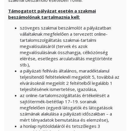
szakmai beszámoló esetében 10MB.
Támogatott pályázat esetén a szakmai
beszámolónak tartalmaznia kell:
szöveges szakmai beszámolót a pályázatban
vállaltaknak megfelelően a tervezett online-
tartalomszolgáltatás szakmai-tartalmi
megvalósulásáról (tervek és azok
megvalósulásának összhangja, célközönség
elérése, esetleges arculatváltás megtörténte
stb.),
a pályázati felhívás általános, maradéktalanul
teljesítendő feltételeknél megjelölt 5, továbbá az
elvárásoknál megjelölt 2 feltételből legalább 1
teljesítésének ismertetése, igazolása,
az online-tartalomszolgáltatás értékelését a
sajtótermék-betétlap 17–19. sorainak
megfelelően (egyedi látogatók és látogatások
számának alakulása a pályázati időszakban – a
mért tényadatok bemutatása és elemzése),
a honlap nyitóoldaláról és tetszőleges 3