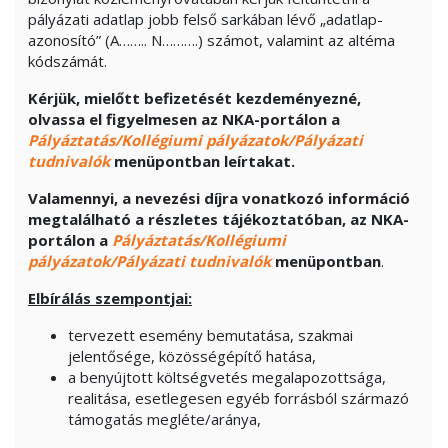
pályázati adatlap jobb felső sarkában lévő „adatlap-
azonosító” (A…….. N……….) számot, valamint az altéma
kódszámát.
Kérjük, mielőtt befizetését kezdeményezné,
olvassa el figyelmesen az NKA-portálon a
Pályáztatás/Kollégiumi pályázatok/Pályázati
tudnivalók
menüpontban leírtakat.
Valamennyi, a nevezési díjra vonatkozó információ
megtalálható a részletes tájékoztatóban, az NKA-
portálon a
Pályáztatás/Kollégiumi
pályázatok/Pályázati tudnivalók
menüpontban
.
Elbírálás szempontjai:
tervezett esemény bemutatása, szakmai
jelentősége, közösségépítő hatása,
a benyújtott költségvetés megalapozottsága,
realitása, esetlegesen egyéb forrásból származó
támogatás megléte/aránya,