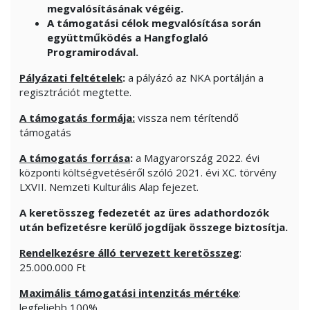
megvalósításának végéig.
A támogatási célok megvalósítása során
együttműködés a Hangfoglaló
Programirodával.
Pályázati feltételek
:
a pályázó az NKA portálján a
regisztrációt megtette.
A támogatás formája:
vissza nem térítendő
támogatás
A támogatás forrása
:
a Magyarország 2022. évi
központi költségvetéséről szóló 2021. évi XC. törvény
LXVII. Nemzeti Kulturális Alap fejezet.
A keretösszeg fedezetét az üres adathordozók
után befizetésre kerülő jogdíjak összege biztosítja.
Rendelkezésre álló tervezett keretösszeg
:
25.000.000 Ft
Maximális támogatási intenzitás mértéke
:
legfeljebb 100%