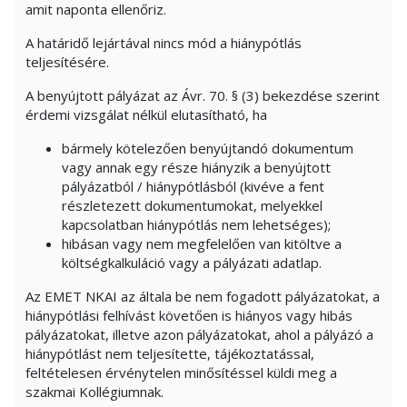
amit naponta ellenőriz.
A határidő lejártával nincs mód a hiánypótlás
teljesítésére.
A benyújtott pályázat az Ávr. 70. § (3) bekezdése szerint
érdemi vizsgálat nélkül elutasítható, ha
bármely kötelezően benyújtandó dokumentum
vagy annak egy része hiányzik a benyújtott
pályázatból / hiánypótlásból (kivéve a fent
részletezett dokumentumokat, melyekkel
kapcsolatban hiánypótlás nem lehetséges);
hibásan vagy nem megfelelően van kitöltve a
költségkalkuláció vagy a pályázati adatlap.
Az EMET NKAI az általa be nem fogadott pályázatokat, a
hiánypótlási felhívást követően is hiányos vagy hibás
pályázatokat, illetve azon pályázatokat, ahol a pályázó a
hiánypótlást nem teljesítette, tájékoztatással,
feltételesen érvénytelen minősítéssel küldi meg a
szakmai Kollégiumnak.