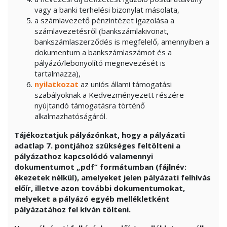
vagy a banki terhelési bizonylat másolata,
a számlavezető pénzintézet igazolása a
számlavezetésről (bankszámlakivonat,
bankszámlaszerződés is megfelelő, amennyiben a
dokumentum a bankszámlaszámot és a
pályázó/lebonyolító megnevezését is
tartalmazza),
nyilatkozat
az uniós állami támogatási
szabályoknak a Kedvezményezett részére
nyújtandó támogatásra történő
alkalmazhatóságáról.
Tájékoztatjuk pályázónkat, hogy a pályázati
adatlap 7. pontjához szükséges feltölteni a
pályázathoz kapcsolódó valamennyi
dokumentumot „pdf” formátumban (fájlnév:
ékezetek nélkül), amelyeket jelen pályázati felhívás
előír, illetve azon további dokumentumokat,
melyeket a pályázó egyéb mellékletként
pályázatához fel kíván tölteni.