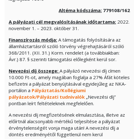
Altéma kódszáma:
779108/162
A pályázati cél megvalósításának időtartama:
2022.
november 1. – 2023. október 31.
Finanszírozás módja:
A támogatás folyósítására az
államháztartásról szóló törvény végrehajtásáról szóló
368/2011. (XII. 31.) Korm. rendelet (a továbbiakban:
Ávr.) 87. § szerinti támogatási előlegként kerül sor.
Nevezési díj összege:
A pályázó nevezési díj címen
10.000 Ft-ot, amely magában foglalja a 27% Áfát köteles
befizetni a pályázat benyújtásával egyidejűleg az NKA-
portálon a
Pályáztatás/Kollégiumi
pályázatok/Pályázati tudnivalók
„Nevezési díj”
pontban leírt feltételeknek megfelelően.
A nevezési díj megfizetésének elmulasztása, illetve az
előírtnál alacsonyabb mértékű teljesítése a pályázat
érvénytelenségét vonja maga után! A nevezési díj a
döntés eredményétől függetlenül nem kerül