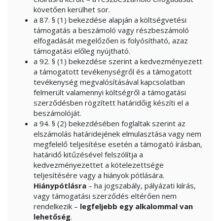
követően kerülhet sor.
a 87. § (1) bekezdése alapján a költségvetési
támogatás a beszámoló vagy részbeszámoló
elfogadását megelőzően is folyósítható, azaz
támogatási előleg nyújtható.
a 92. § (1) bekezdése szerint a kedvezményezett
a támogatott tevékenységről és a támogatott
tevékenység megvalósításával kapcsolatban
felmerült valamennyi költségről a támogatási
szerződésben rögzített határidőig készíti el a
beszámolóját.
a 94. § (2) bekezdésében foglaltak szerint az
elszámolás határidejének elmulasztása vagy nem
megfelelő teljesítése esetén a támogató írásban,
határidő kitűzésével felszólítja a
kedvezményezettet a kötelezettsége
teljesítésére vagy a hiányok pótlására.
Hiánypótlásra
– ha jogszabály, pályázati kiírás,
vagy támogatási szerződés eltérően nem
rendelkezik –
legfeljebb egy alkalommal van
lehetőség
.