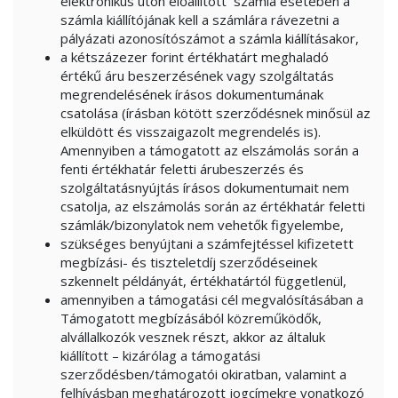
elektronikus úton előállított számla esetében a
számla kiállítójának kell a számlára rávezetni a
pályázati azonosítószámot a számla kiállításakor,
a kétszázezer forint értékhatárt meghaladó
értékű áru beszerzésének vagy szolgáltatás
megrendelésének írásos dokumentumának
csatolása (írásban kötött szerződésnek minősül az
elküldött és visszaigazolt megrendelés is).
Amennyiben a támogatott az elszámolás során a
fenti értékhatár feletti árubeszerzés és
szolgáltatásnyújtás írásos dokumentumait nem
csatolja, az elszámolás során az értékhatár feletti
számlák/bizonylatok nem vehetők figyelembe,
szükséges benyújtani a számfejtéssel kifizetett
megbízási- és tiszteletdíj szerződéseinek
szkennelt példányát, értékhatártól függetlenül,
amennyiben a támogatási cél megvalósításában a
Támogatott megbízásából közreműködők,
alvállalkozók vesznek részt, akkor az általuk
kiállított – kizárólag a támogatási
szerződésben/támogatói okiratban, valamint a
felhívásban meghatározott jogcímekre vonatkozó