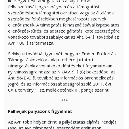
költségvetési támogatás és a saját forrás
felhasználását jogszabályban és a támogatási
szerződésben/támogatói okiratban vagy az általános
szerződési feltételekben meghatározott szervek
ellenőrizhetik. A támogatás felhasználásával kapcsolatos
ellenőrzés-tűrési és adatszolgáltatási kötelezettségére
vonatkozó további szabályokat az Áht. 54. §, továbbá az
Ávr. 100. § tartalmazza.
Felhívjuk továbbá figyelmét, hogy az Emberi Erőforrás
Támogatáskezelő az Alap terhére juttatott
támogatásokra vonatkozó döntéseket folyamatosan
nyilvánosságra hozza az NKAtv. 9. § (8) bekezdése, az
Áht. 56/B-C. §, továbbá az információs önrendelkezési
jogról és az információszabadságról szóló 2011. évi
CXII. törvény 1. sz. mellékletének III. pontja szerint.
***
Felhívjuk pályázónk figyelmét
Az Ávr. több helyen érinti a pályáztatás eljárási rendjét
(ahol az Ávr. támogatási szerződést említ azon