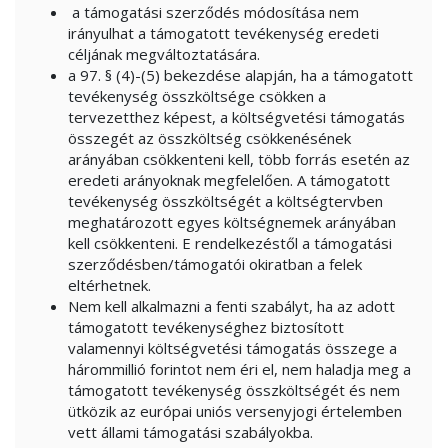
a támogatási szerződés módosítása nem
irányulhat a támogatott tevékenység eredeti
céljának megváltoztatására.
a 97. § (4)-(5) bekezdése alapján, ha a támogatott
tevékenység összköltsége csökken a
tervezetthez képest, a költségvetési támogatás
összegét az összköltség csökkenésének
arányában csökkenteni kell, több forrás esetén az
eredeti arányoknak megfelelően. A támogatott
tevékenység összköltségét a költségtervben
meghatározott egyes költségnemek arányában
kell csökkenteni. E rendelkezéstől a támogatási
szerződésben/támogatói okiratban a felek
eltérhetnek.
Nem kell alkalmazni a fenti szabályt, ha az adott
támogatott tevékenységhez biztosított
valamennyi költségvetési támogatás összege a
hárommillió forintot nem éri el, nem haladja meg a
támogatott tevékenység összköltségét és nem
ütközik az európai uniós versenyjogi értelemben
vett állami támogatási szabályokba.