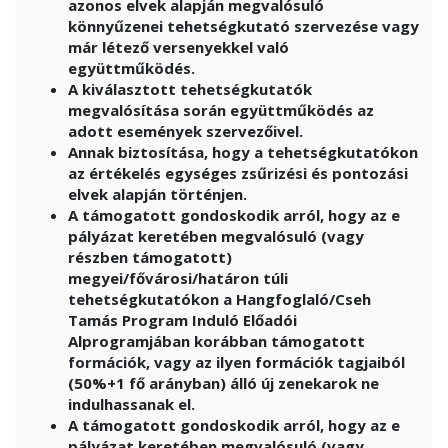
azonos elvek alapján megvalósuló
könnyűzenei tehetségkutató szervezése vagy
már létező versenyekkel való
együttműködés.
A kiválasztott tehetségkutatók
megvalósítása során együttműködés az
adott események szervezőivel.
Annak biztosítása, hogy a tehetségkutatókon
az értékelés egységes zsűrizési és pontozási
elvek alapján történjen.
A támogatott gondoskodik arról, hogy az e
pályázat keretében megvalósuló (vagy
részben támogatott)
megyei/fővárosi/határon túli
tehetségkutatókon a Hangfoglaló/Cseh
Tamás Program Induló Előadói
Alprogramjában korábban támogatott
formációk, vagy az ilyen formációk tagjaiból
(50%+1 fő arányban) álló új zenekarok ne
indulhassanak el.
A támogatott gondoskodik arról, hogy az e
pályázat keretében megvalósuló (vagy