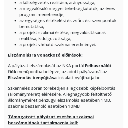
a költségvetés realitása, arányossága,
a megvalósuló megyei tehetségkutatók, az éves
program menetrendje,
az egységes értékelési és zsűrizési szempontok
bemutatása,
a projekt szakmai értéke, megvalósításának
realitása, kidolgozottsága,
a projekt várható szakmai eredményei.
Elszámolásra vonatkozó előírások:
A pályázat elszámolását az NKA portál
Felhasználói
fiók
menüpontba belépve, az adott pályázatnál az
Elszámolás benyújtása
link alatt nyújthatja be.
Szkennelés során törekedjen a legkisebb képfelbontás
(állományméret) elérésére. A legnagyobb feltölthető
állományméret pénzügyi elszámolás esetében 1MB,
szakmai beszámoló esetében 10MB.
Támogatott pályázat esetén a szakmai
beszámolónak tartalmaznia kell: