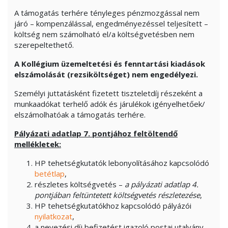
A támogatás terhére tényleges pénzmozgással nem
járó – kompenzálással, engedményezéssel teljesített –
költség nem számolható el/a költségvetésben nem
szerepeltethető.
A Kollégium üzemeltetési és fenntartási kiadások
elszámolását (rezsiköltséget) nem engedélyezi.
Személyi juttatásként fizetett tiszteletdíj részeként a
munkaadókat terhelő adók és járulékok igényelhetőek/
elszámolhatóak a támogatás terhére.
Pályázati adatlap 7. pontjához feltöltendő
mellékletek:
HP tehetségkutatók lebonyolításához kapcsolódó
betétlap
,
részletes költségvetés –
a pályázati adatlap 4.
pontjában feltüntetett költségvetés részletezése
,
HP tehetségkutatókhoz kapcsolódó pályázói
nyilatkozat
,
a nevezési díj befizetést igazoló postai utalvány