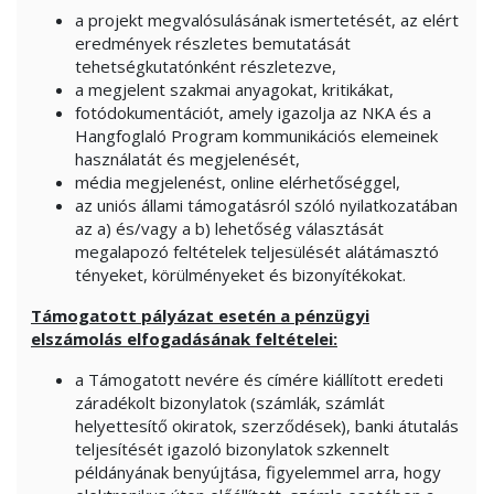
a projekt megvalósulásának ismertetését, az elért
eredmények részletes bemutatását
tehetségkutatónként részletezve,
a megjelent szakmai anyagokat, kritikákat,
fotódokumentációt, amely igazolja az NKA és a
Hangfoglaló Program kommunikációs elemeinek
használatát és megjelenését,
média megjelenést, online elérhetőséggel,
az uniós állami támogatásról szóló nyilatkozatában
az a) és/vagy a b) lehetőség választását
megalapozó feltételek teljesülését alátámasztó
tényeket, körülményeket és bizonyítékokat.
Támogatott pályázat esetén a pénzügyi
elszámolás elfogadásának feltételei:
a Támogatott nevére és címére kiállított eredeti
záradékolt bizonylatok (számlák, számlát
helyettesítő okiratok, szerződések), banki átutalás
teljesítését igazoló bizonylatok szkennelt
példányának benyújtása, figyelemmel arra, hogy