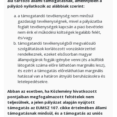
alá tartozó állami támogatásnak, amennyiben a
pályázó nyilatkozik az alábbiak szerint:
a támogatandó tevékenység nem minősül
gazdasági tevékenységnek, mivel a pályázatba
foglalt tevékenységek kapcsán a piaci bevételei
nem érik el működési költségek legalább felét,
és/vagy
támogatandó tevékenységből megvalósuló
szolgáltatások korlátozott vonzáskörzettel
rendelkeznek, ezeket elsősorban magyar
állampolgárok fogják igénybe venni (és a külföldi
látogatók száma előre láthatóan marginális lesz),
és ezért a támogatás előreláthatóan marginális
hatással van a határon átnyúló beruházásokra és
letelepedésekre.
Abban az esetben, ha Közlemény hivatkozott
pontjaiban megfogalmazott feltételek nem
teljesülnek, a jelen pályázat alapján nyújtott
támogatás az EUMSZ 107. cikke értelmében állami
támogatásnak minősül, és a támogatás az uniós