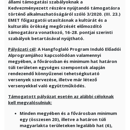
állami támogatási szabályoknak a
Kedvezményezett részére nyújtandó támogatásra
történő alkalmazhatóságáról szóló 3/2020. (III. 23.)
EMET főigazgatói utasításnak a kultúrát és a
kulturális örökség megőrzését előmozdító
támogatásra vonatkozó, 16-28. pontjai szerinti
szabályok betartásával nyújtható.
Pályázati cél
: A Hangfoglaló Program Induló Előadói
Alprogramjához kapcsolódóan valamennyi
megyében, a fővárosban és minimum hat határon
túli területen egységes szempontok alapján
rendezendő könnyűzenei tehetségkutató
versenyek szervezése, illetve már létező
versenyekkel való együttműködés.
Támogatott pályázat esetén az alábbi céloknak
kell megvalósulniuk:
Minden megyében és a fővárosban minimum
egy (összesen 20), illetve a határon túli
magyarlakta területeken legalább hat (6),