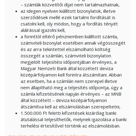
– számlák közvetítői díjat nem tartalmazhatnak,
az idegen nyelven kiállított bizonylatok, illetve
szerződések mellé ezek tartalmi fordítását is
csatolni kell, oly módon, hogy a fordítás tényét
aláírással igazolni kell,
a forinttól eltérő pénznemben kiállított számla,
számviteli bizonylat esetében annak végösszegét
és az arra tekintettel elszámolható költség
összegét a számlán, számviteli bizonylaton
megjelölt teljesítési időpontjában érvényes, a
Magyar Nemzeti Bank által közzétett deviza
középárfolyamon kell forintra átszámítani. Abban
az esetben, ha a számlán nem szerepel illetve
nem állapítható meg a teljesítés időpontja, úgy a
számla kifizetésének napján érvényes – az MNB
által közzétett – deviza középárfolyamon
átszámítva kell az elszámolásban szerepeltetni,
1.500.000 Ft feletti kifizetések kizárólag banki
átutalással teljesíthetők, melynek igazolása a banki
terhelési értesítővel történik az elszámolásban.