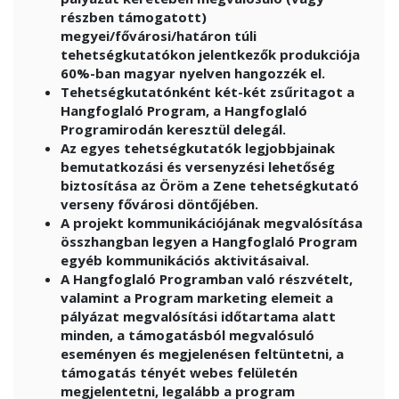
részben támogatott)
megyei/fővárosi/határon túli
tehetségkutatókon jelentkezők produkciója
60%-ban magyar nyelven hangozzék el.
Tehetségkutatónként két-két zsűritagot a
Hangfoglaló Program, a Hangfoglaló
Programirodán keresztül delegál.
Az egyes tehetségkutatók legjobbjainak
bemutatkozási és versenyzési lehetőség
biztosítása az Öröm a Zene tehetségkutató
verseny fővárosi döntőjében.
A projekt kommunikációjának megvalósítása
összhangban legyen a Hangfoglaló Program
egyéb kommunikációs aktivitásaival.
A Hangfoglaló Programban való részvételt,
valamint a Program marketing elemeit a
pályázat megvalósítási időtartama alatt
minden, a támogatásból megvalósuló
eseményen és megjelenésen feltüntetni, a
támogatás tényét webes felületén
megjelentetni, legalább a program