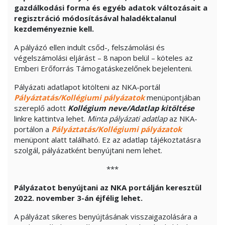
gazdálkodási forma és egyéb adatok változásait a
regisztráció módosításával haladéktalanul
kezdeményeznie kell.
A pályázó ellen indult csőd-, felszámolási és
végelszámolási eljárást – 8 napon belül – köteles az
Emberi Erőforrás Támogatáskezelőnek bejelenteni.
Pályázati adatlapot kitölteni az NKA-portál
Pályáztatás/Kollégiumi pályázatok
menüpontjában
szereplő adott
Kollégium neve/Adatlap kitöltése
linkre kattintva lehet.
Minta pályázati adatlap
az NKA-
portálon a
Pályáztatás/Kollégiumi pályázatok
menüpont alatt található. Ez az adatlap tájékoztatásra
szolgál, pályázatként benyújtani nem lehet.
***
Pályázatot benyújtani az NKA portálján keresztül
2022. november 3-án éjfélig lehet.
A pályázat sikeres benyújtásának visszaigazolására a