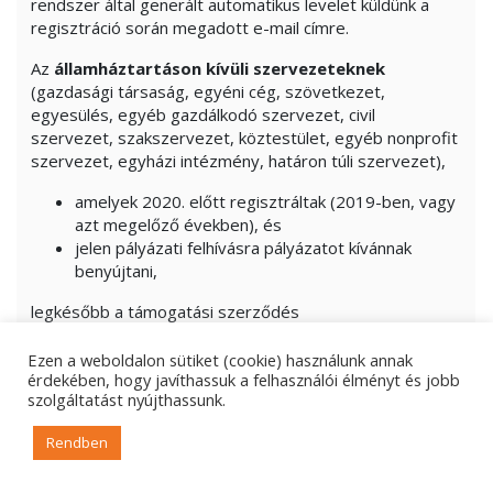
rendszer által generált automatikus levelet küldünk a
regisztráció során megadott e-mail címre.
Az
államháztartáson kívüli szervezeteknek
(gazdasági társaság, egyéni cég, szövetkezet,
egyesülés, egyéb gazdálkodó szervezet, civil
szervezet, szakszervezet, köztestület, egyéb nonprofit
szervezet, egyházi intézmény, határon túli szervezet),
amelyek 2020. előtt regisztráltak (2019-ben, vagy
azt megelőző években), és
jelen pályázati felhívásra pályázatot kívánnak
benyújtani,
legkésőbb a támogatási szerződés
megkötéséig/támogatói okirat kiadásáig az Ávr. 75. § (3),
(3a), valamint (5) és (5a)bekezdésének értelmében meg
Ezen a weboldalon sütiket (cookie) használunk annak
érdekében, hogy javíthassuk a felhasználói élményt és jobb
kell újítaniuk a regisztrációjukat a „
KITÖLTÉSI
szolgáltatást nyújthassunk.
ÚTMUTATÓ AZ NKA PORTÁLJÁN TÖRTÉNŐ
REGISZTRÁCIÓHOZ” nevű dokumentumban
Rendben
foglaltak szerint.
A határidőn túl nincs lehetősége pályázatot