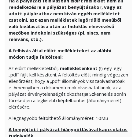
Ha a pályázati felhívásban előírt melléklet nem áll
rendelkezésre a pályázat benyújtásakor, vagy az
adott pályázathoz nem kíván egyéb mellékletet
csatolni, azt ezen mellékletek legördülő menüből
való kiválasztása után az Indoklás elnevezésű
mezőben indokolni szükséges (pl. nincs, nem
releváns, stb.).
A felhívás által előírt mellékleteket az alábbi
módon tudja feltölteni:
Az előírt mellékletekből,
mellékletenként
(!) egy-egy
„pdf” fájlt kell készíteni. A feltöltés előtt mindig végezzen
ellenőrzést, hogy a „pdf” állományok visszaolvashatóak-
e. Amennyiben a dokumentumok olvashatatlanok, az a
pályázat érvénytelenségét okozhatja! Szkennelés során
törekedjen a legkisebb képfelbontás (állományméret)
elérésére.
A legnagyobb feltölthető állományméret: 10MB
A benyújtott pályázat hiánypótlásával kapcsolatos
tudnivalók