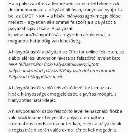
Ha a pályázatot és a fentiekben ismertetetteken kívüli
dokumentumokat a pályázó hibásan, hiányosan nyújtotta
be, az EMET NKAI – a hibák, hiányosságok megjelölése
mellett – egyetlen alkalommal felszólítja a pályázót a
pályázat kijavítására. A pályázat
kijavítására/hiánypótlására egyetlen alkalommal, a
megadott határidőig van lehetőség.
A hiánypótlásról a pályázó az Effector online felületen, az
alábbi elérési útvonalon hivatalos felszólító levelet kap:
NKA felhasználói fiók/Pályázatok/Benyújtott
pályázatok/adott pályázat/Pályázati dokumentumok –
Pályázati hiánypótlás levél.
A hiánypótlásról szóló felszólító levél tartalmazza a
hibák, hiányosságok megjelölését, a javítás módját, a
hiánypótlás határidejét.
A hiánypótlásról szóló felszólító levél felhasználói fiókba
való kiküldésének tényéről a pályázó e-mailben
automatikus rendszerüzenetet kap, ezért a pályázónak
a regisztráció során valós e-mail címet kell megadnia,