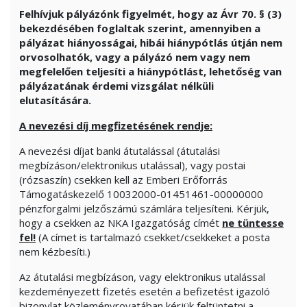
Felhívjuk pályázónk figyelmét, hogy az Ávr 70. § (3)
bekezdésében foglaltak szerint, amennyiben a
pályázat hiányosságai, hibái hiánypótlás útján nem
orvosolhatók, vagy a pályázó nem vagy nem
megfelelően teljesíti a hiánypótlást, lehetőség van
pályázatának érdemi vizsgálat nélküli
elutasítására.
A nevezési díj megfizetésének rendje:
A nevezési díjat banki átutalással (átutalási
megbízáson/elektronikus utalással), vagy postai
(rózsaszín) csekken kell az Emberi Erőforrás
Támogatáskezelő 10032000-01451461-00000000
pénzforgalmi jelzőszámú számlára teljesíteni. Kérjük,
hogy a csekken az NKA Igazgatóság címét
ne tüntesse
fel!
(A címet is tartalmazó csekket/csekkeket a posta
nem kézbesíti.)
Az átutalási megbízáson, vagy elektronikus utalással
kezdeményezett fizetés esetén a befizetést igazoló
bizonylat közleményrovatában kérjük feltüntetni a