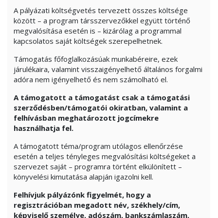
A pályázati költségvetés tervezett összes költsége
között – a program társszervezőkkel együtt történő
megvalósítása esetén is – kizárólag a programmal
kapcsolatos saját költségek szerepelhetnek.
Támogatás főfoglalkozásúak munkabéreire, ezek
járulékaira, valamint visszaigényelhető általános forgalmi
adóra nem igényelhető és nem számolható el.
A támogatott a támogatást csak a támogatási
szerződésben/támogatói okiratban, valamint a
felhívásban meghatározott jogcímekre
használhatja fel.
A támogatott téma/program utólagos ellenőrzése
esetén a teljes tényleges megvalósítási költségeket a
szervezet saját – programra történt elkülönített –
könyvelési kimutatása alapján igazolni kell.
Felhívjuk pályázónk figyelmét, hogy a
regisztrációban megadott név, székhely/cím,
képviselő személye, adószám, bankszámlaszám,