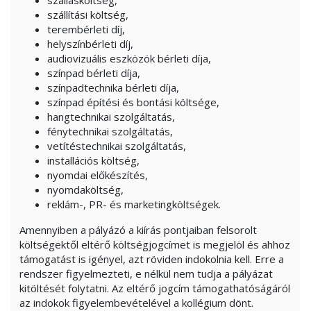
szállásköltség,
szállítási költség,
terembérleti díj,
helyszínbérleti díj,
audiovizuális eszközök bérleti díja,
színpad bérleti díja,
színpadtechnika bérleti díja,
színpad építési és bontási költsége,
hangtechnikai szolgáltatás,
fénytechnikai szolgáltatás,
vetítéstechnikai szolgáltatás,
installációs költség,
nyomdai előkészítés,
nyomdaköltség,
reklám-, PR- és marketingköltségek.
Amennyiben a pályázó a kiírás pontjaiban felsorolt
költségektől eltérő költségjogcímet is megjelöl és ahhoz
támogatást is igényel, azt röviden indokolnia kell. Erre a
rendszer figyelmezteti, e nélkül nem tudja a pályázat
kitöltését folytatni. Az eltérő jogcím támogathatóságáról
az indokok figyelembevételével a kollégium dönt.