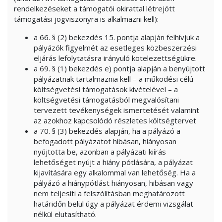
rendelkezéseket a támogatói okirattal létrejött
támogatási jogviszonyra is alkalmazni kell):
a 66. § (2) bekezdés 15. pontja alapján felhívjuk a
pályázók figyelmét az esetleges közbeszerzési
eljárás lefolytatásra irányuló kötelezettségükre.
a 69. § (1) bekezdés e) pontja alapján a benyújtott
pályázatnak tartalmaznia kell – a működési célú
költségvetési támogatások kivételével – a
költségvetési támogatásból megvalósítani
tervezett tevékenységek ismertetését valamint
az azokhoz kapcsolódó részletes költségtervet
a 70. § (3) bekezdés alapján, ha a pályázó a
befogadott pályázatot hibásan, hiányosan
nyújtotta be, azonban a pályázati kiírás
lehetőséget nyújt a hiány pótlására, a pályázat
kijavítására egy alkalommal van lehetőség. Ha a
pályázó a hiánypótlást hiányosan, hibásan vagy
nem teljesíti a felszólításban meghatározott
határidőn belül úgy a pályázat érdemi vizsgálat
nélkül elutasítható.