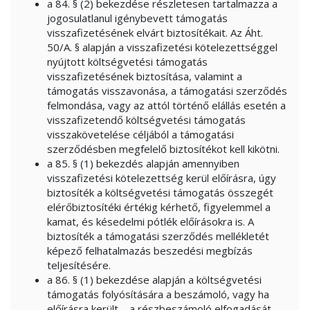
a 84. § (2) bekezdése részletesen tartalmazza a
jogosulatlanul igénybevett támogatás
visszafizetésének elvárt biztosítékait. Az Áht.
50/A. § alapján a visszafizetési kötelezettséggel
nyújtott költségvetési támogatás
visszafizetésének biztosítása, valamint a
támogatás visszavonása, a támogatási szerződés
felmondása, vagy az attól történő elállás esetén a
visszafizetendő költségvetési támogatás
visszakövetelése céljából a támogatási
szerződésben megfelelő biztosítékot kell kikötni.
a 85. § (1) bekezdés alapján amennyiben
visszafizetési kötelezettség kerül előírásra, úgy
biztosíték a költségvetési támogatás összegét
elérőbiztosítéki értékig kérhető, figyelemmel a
kamat, és késedelmi pótlék előírásokra is. A
biztosíték a támogatási szerződés mellékletét
képező felhatalmazás beszedési megbízás
teljesítésére.
a 86. § (1) bekezdése alapján a költségvetési
támogatás folyósítására a beszámoló, vagy ha
előírásra került – a részbeszámoló elfogadását