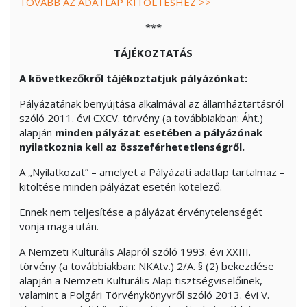
TOVÁBB AZ ADATLAP KITÖLTÉSHEZ >>
***
TÁJÉKOZTATÁS
A következőkről tájékoztatjuk pályázónkat:
Pályázatának benyújtása alkalmával az államháztartásról
szóló 2011. évi CXCV. törvény (a továbbiakban: Áht.)
alapján
minden pályázat esetében a pályázónak
nyilatkoznia kell az összeférhetetlenségről.
A „Nyilatkozat” – amelyet a Pályázati adatlap tartalmaz –
kitöltése minden pályázat esetén kötelező.
Ennek nem teljesítése a pályázat érvénytelenségét
vonja maga után.
A Nemzeti Kulturális Alapról szóló 1993. évi XXIII.
törvény (a továbbiakban: NKAtv.) 2/A. § (2) bekezdése
alapján a Nemzeti Kulturális Alap tisztségviselőinek,
valamint a Polgári Törvénykönyvről szóló 2013. évi V.