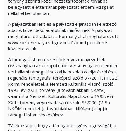
törvény szerinti közeli hozzátartozóinak, továbbá
bejegyzett élettársának pályázatát érdemi vizsgálat
nélkül el kell utasítani.
A pályázatban leírt és a pályázati eljárásban keletkező
adatok közérdekű adatoknak minősülnek. A pályázat
meghatározott adatait a Kormány által meghatározott
www.kozpenzpalyazat.gov.hu központi portálon is
közzétesszük.
A támogatásban részesülő kedvezményezettek
összhangban az európai uniós versenyjogi értelemben
vett állami támogatásokkal kapcsolatos eljárásról és a
regionális támogatási térképről szóló 37/2011. (III. 22.)
Korm. rendelettel, a Nemzeti Kulturális Alapról szóló
1993. évi XXIII. törvény (a továbbiakban: NKAtv.),
valamint a Nemzeti Kulturális Alapról szóló 1993. évi
XXIII. törvény végrehajtásáról szóló 9/2006. (V. 9.)
NKÖM-rendelet (a továbbiakban: NKAvhr.) alapján
támogatásban részesülnek.
Tájékoztatjuk, hogy a támogatási igény jogosságát, a