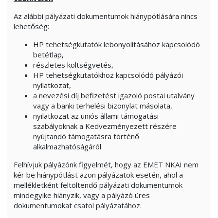
Az alábbi pályázati dokumentumok hiánypótlására nincs
lehetőség:
HP tehetségkutatók lebonyolításához kapcsolódó
betétlap,
részletes költségvetés,
HP tehetségkutatókhoz kapcsolódó pályázói
nyilatkozat,
a nevezési díj befizetést igazoló postai utalvány
vagy a banki terhelési bizonylat másolata,
nyilatkozat az uniós állami támogatási
szabályoknak a Kedvezményezett részére
nyújtandó támogatásra történő
alkalmazhatóságáról.
Felhívjuk pályázónk figyelmét, hogy az EMET NKAI nem
kér be hiánypótlást azon pályázatok esetén, ahol a
mellékletként feltöltendő pályázati dokumentumok
mindegyike hiányzik, vagy a pályázó üres
dokumentumokat csatol pályázatához.