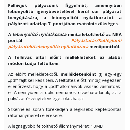
Felhívjuk pályázóink figyelmét, amennyiben
lebonyolító igénybevételével kerül sor pályázat
benyújtására, a lebonyolítói nyilatkozatot a
pályázati adatlap 7. pontjában csatolni szükséges.
A
lebonyolító nyilatkozat
a
minta letölthető az NKA
portál
Pályáztatás/Kollégiumi
pályázatok/Lebonyolító nyilatkozata
menüpontból
.
A felhívás által előírt mellékleteket az alábbi
módon tudja feltölteni:
Az előírt mellékletekből,
mellékletenként
(!) egy-egy
„pdf” fájlt kell készíteni. A feltöltés előtt mindig végezzen
ellenőrzést, hogy a „pdf” állományok visszaolvashatóak-
e. Amennyiben a dokumentumok olvashatatlanok, az a
pályázat érvénytelenségét okozhatja!
Szkennelés során törekedjen a legkisebb képfelbontás
(állományméret) elérésére.
A legnagyobb feltölthető állományméret: 10MB