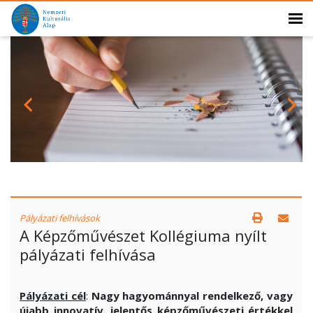
Pályázati felhívások
A Képzőművészet Kollégiuma nyílt
pályázati felhívása
Pályázati cél
:
Nagy hagyománnyal rendelkező, vagy
újabb innovatív, jelentős
képzőművészeti
értékkel