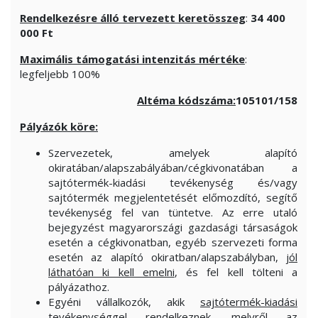
Rendelkezésre álló tervezett keretösszeg
:
34 400
000 Ft
Maximális támogatási intenzitás mértéke
:
legfeljebb 100%
Altéma kódszáma:
105101
/158
Pályázók köre:
Szervezetek, amelyek alapító
okiratában/alapszabályában/cégkivonatában a
sajtótermék-kiadási tevékenység és/vagy
sajtótermék megjelentetését előmozdító, segítő
tevékenység fel van tüntetve. Az erre utaló
bejegyzést magyarországi gazdasági társaságok
esetén a cégkivonatban, egyéb szervezeti forma
esetén az alapító okiratban/alapszabályban,
jól
láthatóan ki kell emelni
, és fel kell tölteni a
pályázathoz.
Egyéni vállalkozók, akik
sajtótermék-kiadási
tevékenységgel rendelkeznek
, melyről az