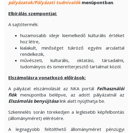
pályázatok/Pályázati tudnivalók
menüpontban
.
Elbírálás szempontjai:
A sajtótermék:
huzamosabb ideje kiemelkedő kulturális értéket
hoz létre,
kialakult, minőséget tükröző egyéni arculattal
rendelkezik,
művészeti, kulturális, oktatási, társadalmi,
tudományos és ismeretterjesztő tartalmat közöl.
Elszámolásra vonatkozó előírások:
A pályázat elszámolását az NKA portál
Felhasználói
fiók
menüpontba belépve, az adott pályázatnál az
Elszámolás benyújtása
link alatt nyújthatja be.
Szkennelés során törekedjen a legkisebb képfelbontás
(állományméret) elérésére.
A legnagyobb feltölthető állományméret pénzügyi