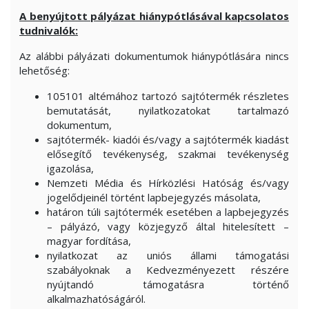
A benyújtott pályázat hiánypótlásával kapcsolatos
tudnivalók:
Az alábbi pályázati dokumentumok hiánypótlására nincs
lehetőség:
105101 altémához tartozó sajtótermék részletes
bemutatását, nyilatkozatokat tartalmazó
dokumentum,
sajtótermék- kiadói és/vagy a sajtótermék kiadást
elősegítő tevékenység, szakmai tevékenység
igazolása,
Nemzeti Média és Hírközlési Hatóság és/vagy
jogelődjeinél történt lapbejegyzés másolata,
határon túli sajtótermék esetében a lapbejegyzés
– pályázó, vagy közjegyző által hitelesített –
magyar fordítása,
nyilatkozat az uniós állami támogatási
szabályoknak a Kedvezményezett részére
nyújtandó támogatásra történő
alkalmazhatóságáról.