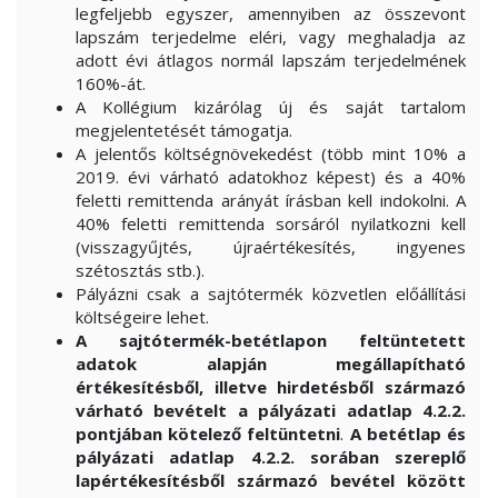
legfeljebb egyszer, amennyiben az összevont
lapszám terjedelme eléri, vagy meghaladja az
adott évi átlagos normál lapszám terjedelmének
160%-át.
A Kollégium kizárólag új és saját tartalom
megjelentetését támogatja.
A jelentős költségnövekedést (több mint 10% a
2019. évi várható adatokhoz képest) és a 40%
feletti remittenda arányát írásban kell indokolni. A
40% feletti remittenda sorsáról nyilatkozni kell
(visszagyűjtés, újraértékesítés, ingyenes
szétosztás stb.).
Pályázni csak a sajtótermék közvetlen előállítási
költségeire lehet.
A sajtótermék-betétlapon feltüntetett
adatok alapján megállapítható
értékesítésből, illetve hirdetésből származó
várható bevételt a pályázati adatlap 4.2.2.
pontjában kötelező feltüntetni
.
A betétlap és
pályázati adatlap 4.2.2. sorában szereplő
lapértékesítésből származó bevétel között