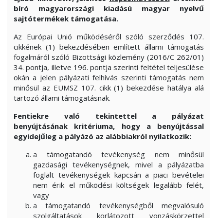
bíró magyarországi kiadású magyar nyelvű
sajtótermékek támogatása.
Az Európai Unió működéséről szóló szerződés 107.
cikkének (1) bekezdésében említett állami támogatás
fogalmáról szóló Bizottsági közlemény (2016/C 262/01)
34. pontja, illetve 196. pontja szerinti feltétel teljesülése
okán a jelen pályázati felhívás szerinti támogatás nem
minősül az EUMSZ 107. cikk (1) bekezdése hatálya alá
tartozó állami támogatásnak.
Fentiekre való tekintettel a pályázat
benyújtásának kritériuma, hogy a benyújtással
egyidejűleg a pályázó az alábbiakról nyilatkozik:
a támogatandó tevékenység nem minősül
gazdasági tevékenységnek, mivel a pályázatba
foglalt tevékenységek kapcsán a piaci bevételei
nem érik el működési költségek legalább felét,
vagy
a támogatandó tevékenységből megvalósuló
szolgáltatások korlátozott vonzáskörzettel