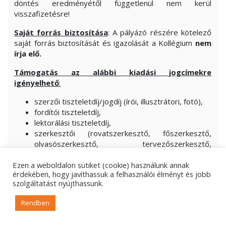
döntés eredményétől függetlenül nem kerül
visszafizetésre!
Saját forrás biztosítása
: A pályázó részére kötelező
saját forrás biztosítását és igazolását a Kollégium
nem
írja elő.
Támogatás az alábbi kiadási jogcímekre
igényelhető
:
szerzői tiszteletdíj/jogdíj (írói, illusztrátori, fotó),
fordítói tiszteletdíj,
lektorálási tiszteletdíj,
szerkesztői (rovatszerkesztő, főszerkesztő,
olvasószerkesztő, tervezőszerkesztő,
képszerkesztő) tiszteletdíj.
Ezen a weboldalon sütiket (cookie) használunk annak
A fenti tiszteletdíj/ak, jogdíj/ak kifizetése lehet
dologi
érdekében, hogy javíthassuk a felhasználói élményt és jobb
szolgáltatást nyújthassunk.
(számlás) vagy
személyi jellegű
kifizetés is. Személyi
jellegű kifizetés esetében a kapcsolódó járulékokra is
Rendben
igényelhető támogatás.
előkészítési munkák az alábbi jogcímekre: