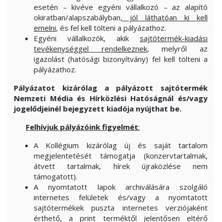
esetén – kivéve egyéni vállalkozó – az alapító
okiratban/alapszabályban
, jól láthatóan ki kell
emelni
, és fel kell tölteni a pályázathoz.
Egyéni vállalkozók, akik
sajtótermék-kiadási
tevékenységgel rendelkeznek
, melyről az
igazolást (hatósági bizonyítvány) fel kell tölteni a
pályázathoz.
Pályázatot kizárólag a pályázott sajtótermék
Nemzeti Média és Hírközlési Hatóságnál és/vagy
jogelődjeinél bejegyzett kiadója nyújthat be.
Felhívjuk pályázóink figyelmét
:
A Kollégium kizárólag új és saját tartalom
megjelentetését támogatja (konzervtartalmak,
átvett tartalmak, hírek újraközlése nem
támogatott).
A nyomtatott lapok archiválására szolgáló
internetes felületek és/vagy a nyomtatott
sajtótermékek puszta internetes verziójaként
érthető, a print terméktől jelentősen eltérő