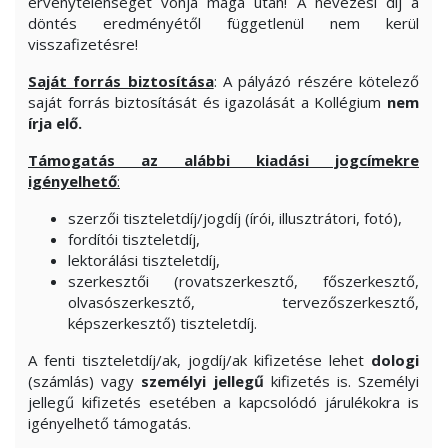
érvénytelenségét vonja maga után! A nevezési díj a
döntés eredményétől függetlenül nem kerül
visszafizetésre!
Saját forrás biztosítása
: A pályázó részére kötelező
saját forrás biztosítását és igazolását a Kollégium
nem
írja elő.
Támogatás az alábbi kiadási jogcímekre
igényelhető
:
szerzői tiszteletdíj/jogdíj (írói, illusztrátori, fotó),
fordítói tiszteletdíj,
lektorálási tiszteletdíj,
szerkesztői (rovatszerkesztő, főszerkesztő,
olvasószerkesztő, tervezőszerkesztő,
képszerkesztő) tiszteletdíj.
A fenti tiszteletdíj/ak, jogdíj/ak kifizetése lehet
dologi
(számlás) vagy
személyi jellegű
kifizetés is. Személyi
jellegű kifizetés esetében a kapcsolódó járulékokra is
igényelhető támogatás.