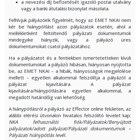
a nevezési díj befizetését igazoló postai utalvány
vagy a banki átutalási bizonylat másolata.
Felhívjuk pályázóink figyelmét, hogy az EMET NKAI nem
kér be hiánypótlást azon pályázatok esetén, ahol a
mellékletként feltöltendő pályázati dokumentumok
mindegyike hiányzik, vagy a pályázó üres
dokumentumokat csatol pályázatához.
Ha a pályázatot és a fentiekben ismertetetteken kívüli
dokumentumokat a pályázó hibásan, hiányosan nyújtotta
be, az EMET NKAI – a hibák, hiányosságok megjelölése
mellett – egyetlen alkalommal felszólítja a pályázót a
pályázat kijavítására. A pályázat
kijavítására/hiánypótlására egyetlen alkalommal, a
megadott határidőig van lehetőség.
A hiánypótlásról a pályázó az Effector online felületen, az
alábbi elérési útvonalon hivatalos felszólító levelet kap:
NKA felhasználói fiók/Pályázatok/Benyújtott
pályázatok/adott pályázat/Pályázati dokumentumok –
Pályázati hiánypótlás levél.