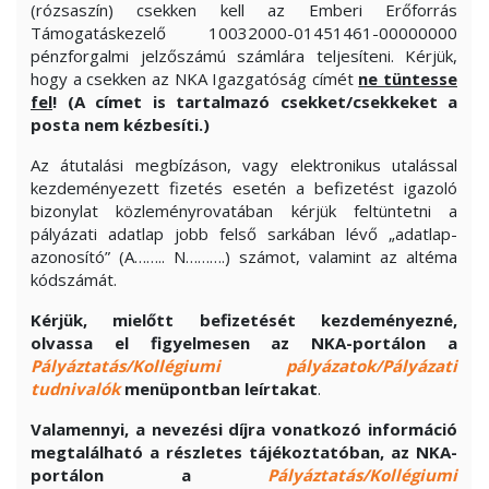
(rózsaszín) csekken kell az Emberi Erőforrás
Támogatáskezelő 10032000-01451461-00000000
pénzforgalmi jelzőszámú számlára teljesíteni. Kérjük,
hogy a csekken az NKA Igazgatóság címét
ne tüntesse
fel
!
(A címet is tartalmazó csekket/csekkeket a
posta nem kézbesíti.)
Az átutalási megbízáson, vagy elektronikus utalással
kezdeményezett fizetés esetén a befizetést igazoló
bizonylat közleményrovatában kérjük feltüntetni a
pályázati adatlap jobb felső sarkában lévő „adatlap-
azonosító” (A…….. N……….) számot, valamint az altéma
kódszámát.
Kérjük, mielőtt befizetését kezdeményezné,
olvassa el figyelmesen az NKA-portálon a
Pályáztatás/Kollégiumi pályázatok/Pályázati
tudnivalók
menüpontban leírtakat
.
Valamennyi, a nevezési díjra vonatkozó információ
megtalálható a részletes tájékoztatóban, az NKA-
portálon a
Pályáztatás/Kollégiumi