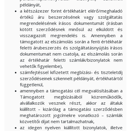
példányát,
a kétszázezer forint értékhatárt elérő/meghaladó
értékű áru beszerzésének vagy szolgáltatás
megrendelésének írásos dokumentumát (írásban
kötött szerződésnek minősül az elküldött és
visszaigazolt megrendelés is. Amennyiben a
támogatott az elszámolás során a fenti értékhatár
feletti árubeszerzés és szolgáltatásnyújtás írásos
dokumentumait nem csatolja, az elszámolás során
az értékhatár feletti számlák/bizonylatok nem
vehetők figyelembe),
számfejtéssel kifizetett megbízási- és tiszteletdíj
szerződéseinek szkennelt példányát, értékhatártól
függetlenül,
amennyiben a támogatási cél megvalósításában a
Támogatott megbízásából közreműködők,
alvállalkozók vesznek részt, akkor az általuk
kiállított – kizárólag a támogatási szerződésben
meghatározott jogcímekre vonatkozó – számlák
közvetítői díjat nem tartalmazhatnak,
az idegen nyelven kiállított bizonylatok, illetve