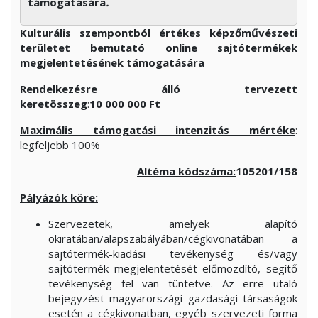
támogatására
.
Kulturális szempontból értékes képzőművészeti
területet bemutató online sajtótermékek
megjelentetésének támogatására
Rendelkezésre álló tervezett
keretösszeg
:
10 000 000 Ft
Maximális támogatási intenzitás mértéke
:
legfeljebb 100%
Altéma kódszáma:
1052
01/158
Pályázók köre:
Szervezetek, amelyek alapító
okiratában/alapszabályában/cégkivonatában a
sajtótermék-kiadási tevékenység és/vagy
sajtótermék megjelentetését előmozdító, segítő
tevékenység fel van tüntetve. Az erre utaló
bejegyzést magyarországi gazdasági társaságok
esetén a cégkivonatban, egyéb szervezeti forma