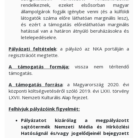
rendelkeznek, ezeket elsősorban magyar
állampolgárok fogják igénybe venni (és a külföldi
látogatók száma előre láthatóan marginális lesz),
és ezért a támogatás előreláthatóan marginális
hatással van a határon átnyúló beruházásokra és
letelepedésekre.
Pályázati feltételek
: a pályázó az NKA portálján a
regisztrációt megtette.
A támogatás formája:
vissza nem térítendő
támogatás.
A támogatás forrása
: a Magyarország 2020. évi
központi költségvetéséről szóló 2019. évi LXXI. törvény
LXVII. Nemzeti Kulturális Alap fejezet.
Felhívjuk pályázóink figyelmét:
Pályázatot kizárólag a megpályázott
sajtótermék Nemzeti Média és Hírközlési
Hatóságnál és/vagy jogelődjeinél bejegyzett