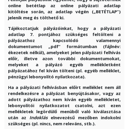
online betétlap az online pályázati adatlap
kitöltése során, az adatlap végén („BETÉTLAP”)
jelenik meg és tölthető ki.
Tájékoztatjuk pályázóinkat, hogy a pályázati
adatlap 7. pontjához szükséges feltölteni a
pályázathoz kapcsolódó valamennyi
dokumentumot „pdf” formátumban (fájlnév:
ékezetek nélkül), amelyeket jelen pályázati felhívás
előír, illetve azon további dokumentumokat,
melyeket a pályázó egyéb mellékletként
pályázatához fel kíván tölteni (pl. egyéb melléklet,
pénzügyi lebonyolító nyilatkozata).
Ha a pályázati felhívásban előírt melléklet nem áll
rendelkezésre a pályázat benyújtásakor, vagy az
adott pályázathoz nem kíván egyéb mellékletet,
lebonyolítói nyilatkozatot csatolni, azt ezen
mellékletek legördülő menüből való kiválasztása
után az
Indoklás
elnevezésű mezőben indokolni
szükséges (pl. nincs, nem releváns, stb.).