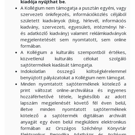
kiadója nyújthat be.
A Kollégium nem támogatja a pusztán egyéni, vagy
szervezeti önkifejezés, információközlés céljából
született kiadványok (blog, hírlevél, információs
kiadvány, szervezeti, egyesületi, intézményi hír-
és adatközlő kiadvány) valamint reklámkiadványok
megjelentetését sem nyomtatott, sem online
formában.
A Kollégium a kulturális szempontból értékes,
közvetlenül kulturális célokat szolgáló
sajtótermékek kiadását támogatja.
Indokolatlan összegű költségkérelemmel
benyújtott pályázatokat a Kollégium nem támogat.
Minden nyomtatott sajtóterméknek kötelező a
print változat online-archiválása és ingyenes
hozzáférhetővé tétele, legkésőbb az adott
lapszám megjelenését követő fél éven belül,
illetve minden nyomtatott sajtóterméknek
kötelező a sajtótermék digitálisan archivált
anyagát egy éven belül megküldeni elektronikus
formában az Országos Széchényi Könyvtár
Elektronikus Periodika Adatbázis és Archívum