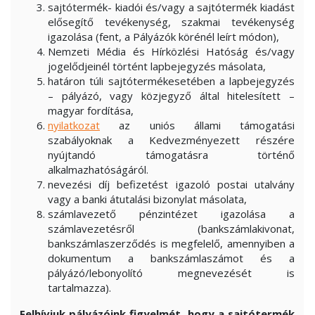
sajtótermék- kiadói és/vagy a sajtótermék kiadást
elősegítő tevékenység, szakmai tevékenység
igazolása (fent, a Pályázók körénél leírt módon),
Nemzeti Média és Hírközlési Hatóság és/vagy
jogelődjeinél történt lapbejegyzés másolata,
határon túli sajtótermékesetében a lapbejegyzés
– pályázó, vagy közjegyző által hitelesített –
magyar fordítása,
nyilatkozat
az uniós állami támogatási
szabályoknak a Kedvezményezett részére
nyújtandó támogatásra történő
alkalmazhatóságáról.
nevezési díj befizetést igazoló postai utalvány
vagy a banki átutalási bizonylat másolata,
számlavezető pénzintézet igazolása a
számlavezetésről (bankszámlakivonat,
bankszámlaszerződés is megfelelő, amennyiben a
dokumentum a bankszámlaszámot és a
pályázó/lebonyolító megnevezését is
tartalmazza).
Felhívjuk pályázóink figyelmét, hogy a sajtótermék