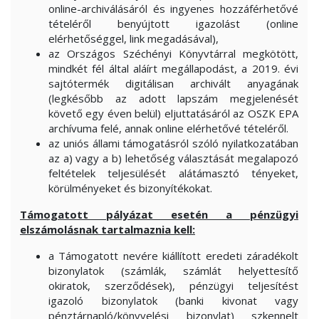
online-archiválásáról és ingyenes hozzáférhetővé
tételéről benyújtott igazolást (online
elérhetőséggel, link megadásával),
az Országos Széchényi Könyvtárral megkötött,
mindkét fél által aláírt megállapodást, a 2019. évi
sajtótermék digitálisan archivált anyagának
(legkésőbb az adott lapszám megjelenését
követő egy éven belül) eljuttatásáról az OSZK EPA
archívuma felé, annak online elérhetővé tételéről.
az uniós állami támogatásról szóló nyilatkozatában
az a) vagy a b) lehetőség választását megalapozó
feltételek teljesülését alátámasztó tényeket,
körülményeket és bizonyítékokat.
Támogatott pályázat esetén a pénzügyi
elszámolásnak tartalmaznia kell:
a Támogatott nevére kiállított eredeti záradékolt
bizonylatok (számlák, számlát helyettesítő
okiratok, szerződések), pénzügyi teljesítést
igazoló bizonylatok (banki kivonat vagy
pénztárnapló/könyvelési bizonylat) szkennelt