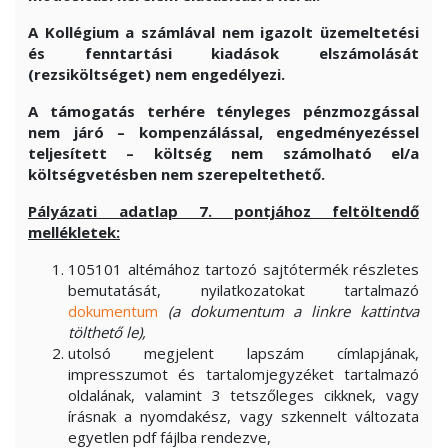
A Kollégium a számlával nem igazolt üzemeltetési
és fenntartási kiadások elszámolását
(rezsiköltséget) nem engedélyezi.
A támogatás terhére tényleges pénzmozgással
nem járó – kompenzálással, engedményezéssel
teljesített – költség nem számolható el/a
költségvetésben nem szerepeltethető.
Pályázati adatlap 7. pontjához feltöltendő
mellékletek:
105101 altémához tartozó sajtótermék részletes
bemutatását, nyilatkozatokat tartalmazó
dokumentum
(a dokumentum a linkre kattintva
tölthető le),
utolsó megjelent lapszám címlapjának,
impresszumot és tartalomjegyzéket tartalmazó
oldalának, valamint 3 tetszőleges cikknek, vagy
írásnak a nyomdakész, vagy szkennelt változata
egyetlen pdf fájlba rendezve,