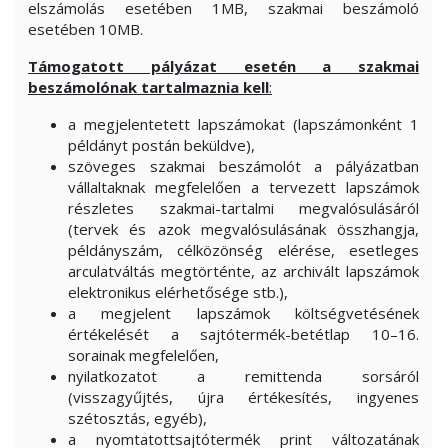
elszámolás esetében 1MB, szakmai beszámoló
esetében 10MB.
Támogatott pályázat esetén a szakmai
beszámolónak tartalmaznia kell
:
a megjelentetett lapszámokat (lapszámonként 1
példányt postán beküldve),
szöveges szakmai beszámolót a pályázatban
vállaltaknak megfelelően a tervezett lapszámok
részletes szakmai-tartalmi megvalósulásáról
(tervek és azok megvalósulásának összhangja,
példányszám, célközönség elérése, esetleges
arculatváltás megtörténte, az archivált lapszámok
elektronikus elérhetősége stb.),
a megjelent lapszámok költségvetésének
értékelését a sajtótermék-betétlap 10–16.
sorainak megfelelően,
nyilatkozatot a remittenda sorsáról
(visszagyűjtés, újra értékesítés, ingyenes
szétosztás, egyéb),
a nyomtatottsajtótermék print változatának