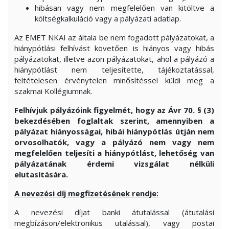
hibásan vagy nem megfelelően van kitöltve a
költségkalkuláció vagy a pályázati adatlap.
Az EMET NKAI az általa be nem fogadott pályázatokat, a
hiánypótlási felhívást követően is hiányos vagy hibás
pályázatokat, illetve azon pályázatokat, ahol a pályázó a
hiánypótlást nem teljesítette, tájékoztatással,
feltételesen érvénytelen minősítéssel küldi meg a
szakmai Kollégiumnak.
Felhívjuk pályázóink figyelmét, hogy az Ávr 70. § (3)
bekezdésében foglaltak szerint, amennyiben a
pályázat hiányosságai, hibái hiánypótlás útján nem
orvosolhatók, vagy a pályázó nem vagy nem
megfelelően teljesíti a hiánypótlást, lehetőség van
pályázatának érdemi vizsgálat nélküli
elutasítására.
A nevezési díj megfizetésének rendje:
A nevezési díjat banki átutalással (átutalási
megbízáson/elektronikus utalással), vagy postai