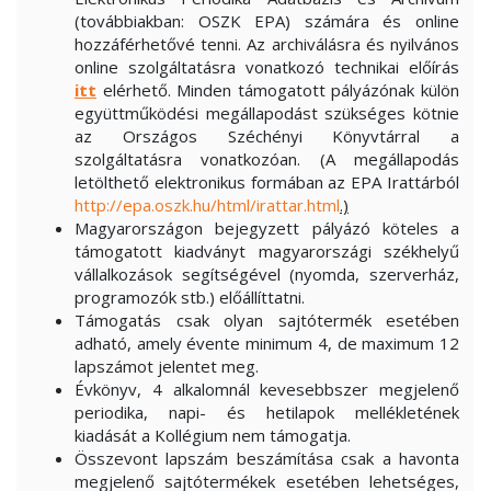
(továbbiakban: OSZK EPA) számára és online
hozzáférhetővé tenni. Az archiválásra és nyilvános
online szolgáltatásra vonatkozó technikai előírás
itt
elérhető. Minden támogatott pályázónak külön
együttműködési megállapodást szükséges kötnie
az Országos Széchényi Könyvtárral a
szolgáltatásra vonatkozóan. (A megállapodás
letölthető elektronikus formában az EPA Irattárból
http://epa.oszk.hu/html/irattar.html
.)
Magyarországon bejegyzett pályázó köteles a
támogatott kiadványt magyarországi székhelyű
vállalkozások segítségével (nyomda, szerverház,
programozók stb.) előállíttatni.
Támogatás csak olyan sajtótermék esetében
adható, amely évente minimum 4, de maximum 12
lapszámot jelentet meg.
Évkönyv, 4 alkalomnál kevesebbszer megjelenő
periodika, napi- és hetilapok mellékletének
kiadását a Kollégium nem támogatja.
Összevont lapszám beszámítása csak a havonta
megjelenő sajtótermékek esetében lehetséges,