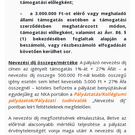
támogatási előlegként;
– a 3.000.000 Ft-ot elérő vagy meghaladó
állami támogatás esetében a támogatási
szerződésben meghatározott módon,
támogatási előlegként, valamint az Ávr. 86. §
(1) bekezdésében foglaltak alapján a
beszámoló, vagy részbeszámoló elfogadását
követően kerülhet sor.
Nevezési díj összege/mértéke
: A pályázó nevezési díj
címen az igényelt támogatás 1%-át + 27% Áfát – a
nevezési díj összege 500.000 Ft-nál kisebb összegű
igény esetén sem lehet kevesebb 5.000 Ft + 27% Áfa
összegnél – köteles befizetni a pályázat benyújtásával
egyidejűleg az NKA portálon a
Pályáztatás/Kollégiumi
pályázatok/Pályázati tudnivalók
„Nevezési díj”
pontban leírt feltételeknek megfelelően.
A nevezési díj megfizetésének elmulasztása, illetve az
előírtnál alacsonyabb mértékű teljesítése a pályázat
érvénytelenségét vonja maga után! A nevezési díj a