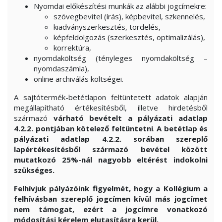
Nyomdai előkészítési munkák az alábbi jogcímekre:
szövegbevitel (írás), képbevitel, szkennelés,
kiadványszerkesztés, tördelés,
képfeldolgozás (szerkesztés, optimalizálás),
korrektúra,
nyomdaköltség (tényleges nyomdaköltség –
nyomdaszámla),
online archiválás költségei.
A sajtótermék-betétlapon feltüntetett adatok alapján
megállapítható értékesítésből, illetve hirdetésből
származó
várható bevételt a pályázati adatlap
4.2.2. pontjában kötelező feltüntetni
.
A betétlap és
pályázati adatlap 4.2.2. sorában szereplő
lapértékesítésből származó bevétel között
mutatkozó 25%-nál nagyobb eltérést indokolni
szükséges.
Felhívjuk pályázóink figyelmét, hogy a Kollégium a
felhívásban szereplő jogcímen kívül más jogcímet
nem támogat, ezért a
jogcímre vonatkozó
módosítási kérelem elutasításra kerül.