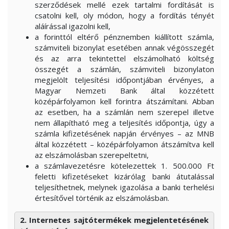
szerződések mellé ezek tartalmi fordítását is
csatolni kell, oly módon, hogy a fordítás tényét
aláírással igazolni kell,
a forinttól eltérő pénznemben kiállított számla,
számviteli bizonylat esetében annak végösszegét
és az arra tekintettel elszámolható költség
összegét a számlán, számviteli bizonylaton
megjelölt teljesítési időpontjában érvényes, a
Magyar Nemzeti Bank által közzétett
középárfolyamon kell forintra átszámítani. Abban
az esetben, ha a számlán nem szerepel illetve
nem állapítható meg a teljesítés időpontja, úgy a
számla kifizetésének napján érvényes – az MNB
által közzétett – középárfolyamon átszámítva kell
az elszámolásban szerepeltetni,
a számlavezetésre kötelezettek 1. 500.000 Ft
feletti kifizetéseket kizárólag banki átutalással
teljesíthetnek, melynek igazolása a banki terhelési
értesítővel történik az elszámolásban.
2. Internetes sajtótermékek megjelentetésének