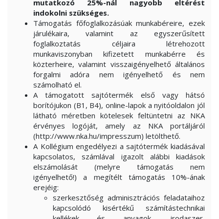
mutatkozó 25%-nál nagyobb eltérést
indokolni szükséges.
Támogatás főfoglalkozásúak munkabéreire, ezek
járulékaira, valamint az egyszerűsített
foglalkoztatás céljaira létrehozott
munkaviszonyban kifizetett munkabérre és
közterheire, valamint visszaigényelhető általános
forgalmi adóra nem igényelhető és nem
számolható el.
A támogatott sajtótermék első vagy hátsó
borítójukon (B1, B4), online-lapok a nyitóoldalon jól
látható méretben kötelesek feltüntetni az NKA
érvényes logóját, amely az NKA portáljáról
(http://www.nka.hu/impresszum) letölthető.
A Kollégium engedélyezi a sajtótermék kiadásával
kapcsolatos, számlával igazolt alábbi kiadások
elszámolását (melyre támogatás nem
igényelhető!) a megítélt támogatás 10%-ának
erejéig:
szerkesztőség adminisztrációs feladataihoz
kapcsolódó kisértékű számítástechnikai
kellékek és anyagok, irodaszer,