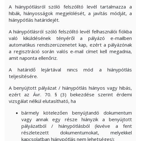
A hiánypótlásról szóló felszólító levél tartalmazza a
hibák, hiányosságok megjelölését, a javítás módját, a
hiánypótlás határidejét.
A hiánypótlásról szóló felszólító levél felhasználói fiókba
való kiküldésének tényéről a pályázó e-mailben
automatikus rendszerüzenetet kap, ezért a pályázónak
a regisztráció során valós e-mail címet kell megadnia,
amit naponta ellenőriz.
A határidő lejártával nincs mód a hiánypótlás
teljesítésére.
A benyújtott pályázat / hiánypótlás hiányos vagy hibás,
ezért az Ávr. 70. § (3) bekezdése szerint érdemi
vizsgálat nélkül elutasítható, ha
bármely kötelezően benyújtandó dokumentum
vagy annak egy része hiányzik a benyújtott
pályázatból / hiánypótlásból (kivéve a fent
részletezett dokumentumokat, melyekkel
kapcsolatban hiánypótlás nem lehetséges);