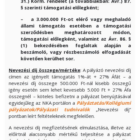
31.) Korm. rendelet (a továbbiakban: Ávr.) 87.
§ szerinti támogatási előlegként;
– a 3.000.000 Ft-ot elérő vagy meghaladó
állami támogatás esetében a támogatási
szerződésben meghatározott módon,
támogatási előlegként, valamint az Ávr. 86. §
(1) bekezdésében foglaltak alapján a
beszámoló, vagy részbeszámoló elfogadását
követően kerülhet sor.
Nevezési díj összege/mértéke
: A pályázó nevezési díj
címen az igényelt támogatás 1%-át + 27% Áfát – a
nevezési díj összege 500.000 Ft-nál kisebb összegű
igény esetén sem lehet kevesebb 5.000 Ft + 27% Áfa
összegnél – köteles befizetni a pályázat benyújtásával
egyidejűleg az NKA portálon a
Pályáztatás/Kollégiumi
pályázatok/Pályázati tudnivalók
„Nevezési díj”
pontban leírt feltételeknek megfelelően.
A nevezési díj megfizetésének elmulasztása, illetve az
előírtnál alacsonyabb mértékű teljesítése a pályázat