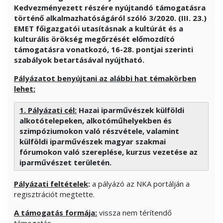
Kedvezményezett részére nyújtandó támogatásra
történő alkalmazhatóságáról szóló 3/2020. (III. 23.)
EMET főigazgatói utasításnak a kultúrát és a
kulturális örökség megőrzését előmozdító
támogatásra vonatkozó, 16-28. pontjai szerinti
szabályok betartásával nyújtható.
Pályázatot benyújtani az alábbi hat témakörben
lehet:
1. Pályázati cél:
Hazai iparművészek külföldi
alkotótelepeken, alkotóműhelyekben és
szimpóziumokon való részvétele, valamint
külföldi iparművészek magyar szakmai
fórumokon való szereplése, kurzus vezetése az
iparművészet területén
.
Pályázati feltételek
:
a pályázó az NKA portálján a
regisztrációt megtette.
A támogatás formája:
vissza nem térítendő
támogatás