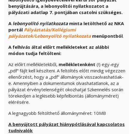
benyújtására, a lebonyolítói nyilatkozatot a
pályázati adatlap 7. pontjában csatolni szükséges.
A
lebonyolító nyilatkozat
a
minta letölthető az NKA
portál
Pályáztatás/Kollégiumi
pályázatok/Lebonyolító nyilatkozata
menüpontból
.
A felhívás által előírt mellékleteket az alábbi
módon tudja feltölteni:
Az előírt mellékletekből,
mellékletenként
(!) egy-egy
„pdf” fájlt kell készíteni. A feltöltés előtt mindig végezzen
ellenőrzést, hogy a „pdf” állományok visszaolvashatóak-
e. Amennyiben a dokumentumok olvashatatlanok, az a
pályázat érvénytelenségét okozhatja! Szkennelés során
törekedjen a legkisebb képfelbontás (állományméret)
elérésére.
A legnagyobb feltölthető állományméret: 10MB
A benyújtott pályázat hiánypótlásával kapcsolatos
tudnivalók