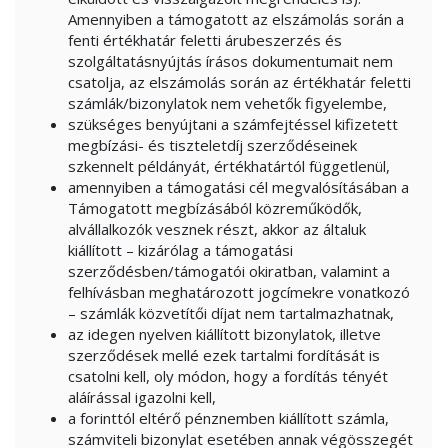
Amennyiben a támogatott az elszámolás során a
fenti értékhatár feletti árubeszerzés és
szolgáltatásnyújtás írásos dokumentumait nem
csatolja, az elszámolás során az értékhatár feletti
számlák/bizonylatok nem vehetők figyelembe,
szükséges benyújtani a számfejtéssel kifizetett
megbízási- és tiszteletdíj szerződéseinek
szkennelt példányát, értékhatártól függetlenül,
amennyiben a támogatási cél megvalósításában a
Támogatott megbízásából közreműködők,
alvállalkozók vesznek részt, akkor az általuk
kiállított – kizárólag a támogatási
szerződésben/támogatói okiratban, valamint a
felhívásban meghatározott jogcímekre vonatkozó
– számlák közvetítői díjat nem tartalmazhatnak,
az idegen nyelven kiállított bizonylatok, illetve
szerződések mellé ezek tartalmi fordítását is
csatolni kell, oly módon, hogy a fordítás tényét
aláírással igazolni kell,
a forinttól eltérő pénznemben kiállított számla,
számviteli bizonylat esetében annak végösszegét