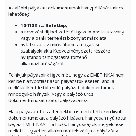
Az alábbi pályázati dokumentumok hiánypótlására nincs
lehetőség:
104103 sz. Betétlap,
a nevezési díj befizetését igazoló postai utalvány
vagy a banki terhelési bizonylat másolata,
nyilatkozat az uniós állami támogatási
szabályoknak a Kedvezményezett részére
nyújtandó támogatásra történő
alkalmazhatóságáról.
Felhívjuk pályázóink figyelmét, hogy az EMET NKAI nem
kér be hiánypótlást azon pályázatok esetén, ahol a
mellékletként feltöltendő pályázati dokumentumok
mindegyike hiányzik, vagy a pályázó üres
dokumentumokat csatol pályázatához.
Ha a pályázatot és a fentiekben ismertetetteken kívüli
dokumentumokat a pályázó hibásan, hiányosan nyújtotta
be, az EMET NKAI – a hibák, hiányosságok megjelölése
mellett – egyetlen alkalommal felszólítja a pályázót a