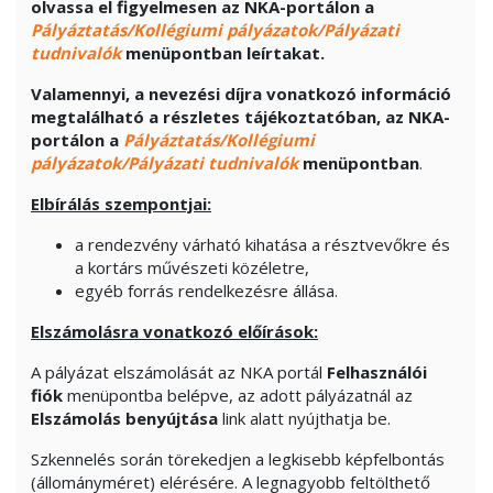
olvassa el figyelmesen az NKA-portálon a
Pályáztatás/Kollégiumi pályázatok/Pályázati
tudnivalók
menüpontban leírtakat.
Valamennyi, a nevezési díjra vonatkozó információ
megtalálható a részletes tájékoztatóban, az NKA-
portálon a
Pályáztatás/Kollégiumi
pályázatok/Pályázati tudnivalók
menüpontban
.
Elbírálás szempontjai:
a rendezvény várható kihatása a résztvevőkre és
a kortárs művészeti közéletre,
egyéb forrás rendelkezésre állása.
Elszámolásra vonatkozó előírások:
A pályázat elszámolását az NKA portál
Felhasználói
fiók
menüpontba belépve, az adott pályázatnál az
Elszámolás benyújtása
link alatt nyújthatja be.
Szkennelés során törekedjen a legkisebb képfelbontás
(állományméret) elérésére. A legnagyobb feltölthető