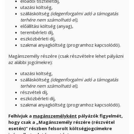
előadói tiszteletdíj,
utazási költség,
szállásköltség
(idegenforgalmi adó a támogatás
terhére nem számolható el),
előállítási költség (anyag),
terembérleti díj,
eszközbérleti díj,
szakmai anyagköltség (programhoz kapcsolódó).
Magánszemély részére (csak részvételre lehet pályázni
az alábbi jogcímekre):
utazási költség,
szállásköltség
(idegenforgalmi adó a támogatás
terhére nem számolható el),
részvételi díj,
eszközbérleti díj,
szakmai anyagköltség (programhoz kapcsolódó).
Felhívjuk a
magánszemélyként
pályázók figyelmét,
hogy csak a „
Magánszemély részére (részvétel
esetén)” részben felsorolt költségjogcímekre