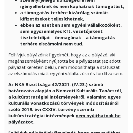
igényelhetnek és nem kaphatnak támogatást,
a támogatás terhére kizárólag számlás
kifizetéseket teljesíthetnek,
ebben az esetben sem egyéni vállalkozóként,
sem egyszemélyes Kft. vezetőjeként
tiszteletdíjat – önmagának – a támogatás
terhére elszámolni nem tud.
Felhívjuk pályázóink figyelmét, hogy az a pályázó, aki
magánszemélyként nyújtotta be a pályázatát (az adott
pályázat keretein belül), nem módosíthatja a státuszát
az elszámolás miatt egyéni vállalkozóra és fordítva sem.
Az NKA Bizottsága
42/2021. (IV.23.) számú
határozata alapján a Nemzeti Kulturális Tanácsról,
a kultúrstratégiai intézményekről, valamint egyes
kulturális vonatkozású törvények módosításáról
szóló 2019. évi CXXIV. törvény szerinti
kultúrstratégiai intézmények
nem nyújthatnak be
pályázatot
.
Felhívjuk pályázóink figyelmét, hogy
nem nyújthat