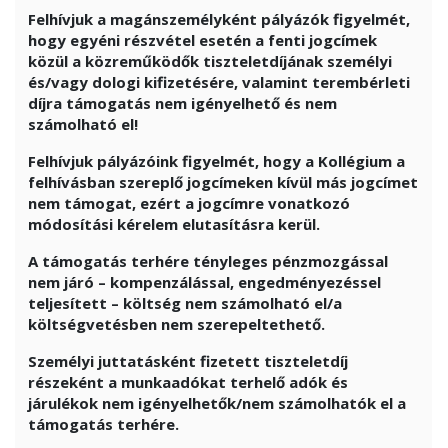
Felhívjuk a magánszemélyként pályázók figyelmét,
hogy egyéni részvétel esetén a fenti jogcímek
közül a közreműködők tiszteletdíjának személyi
és/vagy dologi kifizetésére, valamint terembérleti
díjra támogatás nem igényelhető és nem
számolható el!
Felhívjuk pályázóink figyelmét, hogy a Kollégium a
felhívásban szereplő jogcímeken kívül más jogcímet
nem támogat, ezért a jogcímre vonatkozó
módosítási kérelem elutasításra kerül.
A támogatás terhére tényleges pénzmozgással
nem járó – kompenzálással, engedményezéssel
teljesített – költség nem számolható el/a
költségvetésben nem szerepeltethető.
Személyi juttatásként fizetett tiszteletdíj
részeként a munkaadókat terhelő adók és
járulékok nem igényelhetők/nem számolhatók el a
támogatás terhére.