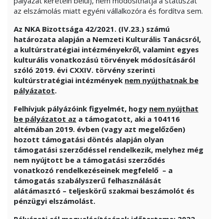
pályázat keretein belül), nem módosíthatja a státuszát
az elszámolás miatt egyéni vállalkozóra és fordítva sem.
Az NKA Bizottsága
42/2021. (IV.23.) számú
határozata alapján a Nemzeti Kulturális Tanácsról,
a kultúrstratégiai intézményekről, valamint egyes
kulturális vonatkozású törvények módosításáról
szóló 2019. évi CXXIV. törvény szerinti
kultúrstratégiai intézmények
nem nyújthatnak be
pályázatot
.
Felhívjuk pályázóink figyelmét, hogy
nem nyújthat
be pályázatot az
a támogatott, aki
a
104116
altémában 2019. évben (vagy azt megelőzően)
hozott támogatási döntés alapján olyan
támogatási szerződéssel rendelkezik, melyhez még
nem nyújtott be a támogatási szerződés
vonatkozó rendelkezéseinek megfelelő – a
támogatás szabályszerű felhasználását
alátámasztó – teljeskörű szakmai beszámolót és
pénzügyi elszámolást.
Pályázati cél megvalósításának időtartama:
2022.