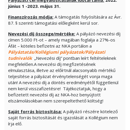
június 1 -2023. május 31.
Finanszírozás módja:
A támogatás folyósítására az Ávr.
87. § szerinti támogatási előlegként kerül sor.
Nevezési díj összege/mértéke:
A pályázó nevezési díj
címen 5.000 Ft-ot – amely magában foglalja a 27%-os
Áfát – köteles befizetni az NKA portálon a
Pályáztatás/Kollégiumi pályázatok/Pályázati
tudnivalók
„Nevezési díj” pontban leírt feltételeknek
megfelelően.A nevezési díj megfizetésének
elmulasztása, illetve az előírtnál alacsonyabb mértékű
teljesítése a pályázat érvénytelenségét vonja maga
után! A nevezési díj a döntés eredményétől függetlenül
nem kerül visszafizetésre! Tájékoztatjuk, hogy a
befizetett nevezési díj az NKA-hoz benyújtott
elszámolásokban nem szerepeltethető költség!
Saját forrás biztosítása:
A pályázó részére kötelező
saját forrás biztosítását és igazolását a Kollégium nem
írja elő.