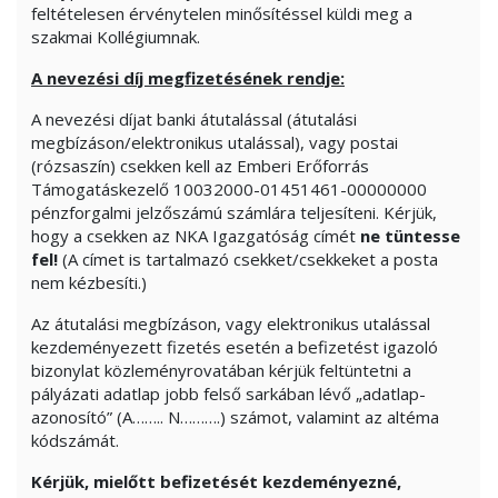
feltételesen érvénytelen minősítéssel küldi meg a
szakmai Kollégiumnak.
A nevezési díj megfizetésének rendje:
A nevezési díjat banki átutalással (átutalási
megbízáson/elektronikus utalással), vagy postai
(rózsaszín) csekken kell az Emberi Erőforrás
Támogatáskezelő 10032000-01451461-00000000
pénzforgalmi jelzőszámú számlára teljesíteni. Kérjük,
hogy a csekken az NKA Igazgatóság címét
ne tüntesse
fel!
(A címet is tartalmazó csekket/csekkeket a posta
nem kézbesíti.)
Az átutalási megbízáson, vagy elektronikus utalással
kezdeményezett fizetés esetén a befizetést igazoló
bizonylat közleményrovatában kérjük feltüntetni a
pályázati adatlap jobb felső sarkában lévő „adatlap-
azonosító” (A…….. N……….) számot, valamint az altéma
kódszámát.
Kérjük, mielőtt befizetését kezdeményezné,