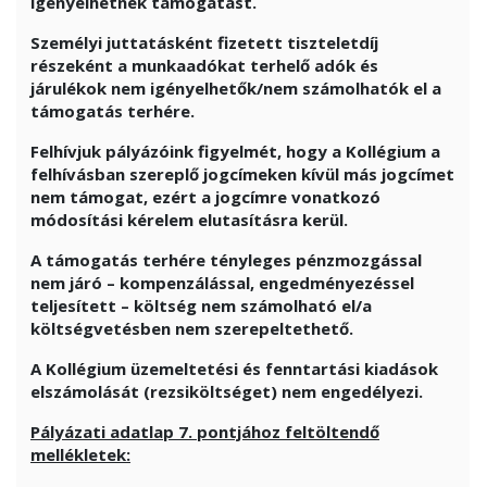
igényelhetnek támogatást.
Személyi juttatásként fizetett tiszteletdíj
részeként a munkaadókat terhelő adók és
járulékok nem igényelhetők/nem számolhatók el a
támogatás terhére.
Felhívjuk pályázóink figyelmét, hogy a Kollégium a
felhívásban szereplő jogcímeken kívül más jogcímet
nem támogat, ezért a jogcímre vonatkozó
módosítási kérelem elutasításra kerül.
A támogatás terhére tényleges pénzmozgással
nem járó – kompenzálással, engedményezéssel
teljesített – költség nem számolható el/a
költségvetésben nem szerepeltethető.
A Kollégium üzemeltetési és fenntartási kiadások
elszámolását (rezsiköltséget) nem engedélyezi.
Pályázati adatlap 7. pontjához feltöltendő
mellékletek: