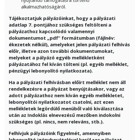
alkalmazhatóságáról.
Tájékoztatjuk pályázóinkat, hogy a pályázati
adatlap 7. pontjához szükséges feltölteni a
pályázathoz kapcsolódó valamennyi
dokumentumot „pdf” formátumban (fájlnév:
ékezetek nélkül), amelyeket jelen pályázati felhívás
előír, illetve azon további dokumentumokat,
melyeket a pályázó egyéb mellékletként
pályázatához fel kíván tölteni (pl. egyéb melléklet,
pénzügyi lebonyolító nyilatkozata).
Ha a pályázati felhívásban előírt melléklet nem áll
rendelkezésre a pályázat benyújtásakor, vagy az
adott pályázathoz nem kíván egyéb mellékletet,
lebonyolítói nyilatkozatot csatolni, azt ezen
mellékletek legördülő menüből való kiválasztása
után az Indoklás elnevezésű mezőben indokolni
szükséges (pl. nincs, nem releváns, stb.).
Felhívjuk pályázóink figyelmét, amennyiben
lebonyolító igénybevételével kerül sor pályázat