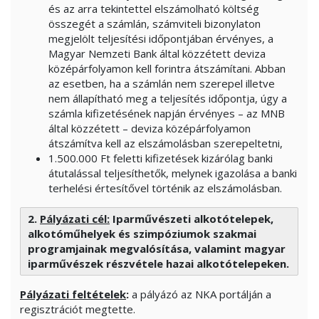
és az arra tekintettel elszámolható költség
összegét a számlán, számviteli bizonylaton
megjelölt teljesítési időpontjában érvényes, a
Magyar Nemzeti Bank által közzétett deviza
középárfolyamon kell forintra átszámítani. Abban
az esetben, ha a számlán nem szerepel illetve
nem állapítható meg a teljesítés időpontja, úgy a
számla kifizetésének napján érvényes – az MNB
által közzétett – deviza középárfolyamon
átszámítva kell az elszámolásban szerepeltetni,
1.500.000 Ft feletti kifizetések kizárólag banki
átutalással teljesíthetők, melynek igazolása a banki
terhelési értesítővel történik az elszámolásban.
2.
Pályázati cél:
Iparművészeti
alkotótelepek,
alkotóműhelyek és szimpóziumok szakmai
programjainak megvalósítása, valamint magyar
iparművészek részvétele hazai alkotótelepeken.
Pályázati feltételek
:
a pályázó az NKA portálján a
regisztrációt megtette.