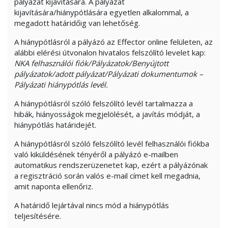
pályázat kijavítására. A pályázat
kijavítására/hiánypótlására egyetlen alkalommal, a
megadott határidőig van lehetőség.
A hiánypótlásról a pályázó az Effector online felületen, az
alábbi elérési útvonalon hivatalos felszólító levelet kap:
NKA felhasználói fiók/Pályázatok/Benyújtott
pályázatok/adott pályázat/Pályázati dokumentumok –
Pályázati hiánypótlás levél.
A hiánypótlásról szóló felszólító levél tartalmazza a
hibák, hiányosságok megjelölését, a javítás módját, a
hiánypótlás határidejét.
A hiánypótlásról szóló felszólító levél felhasználói fiókba
való kiküldésének tényéről a pályázó e-mailben
automatikus rendszerüzenetet kap, ezért a pályázónak
a regisztráció során valós e-mail címet kell megadnia,
amit naponta ellenőriz.
A határidő lejártával nincs mód a hiánypótlás
teljesítésére.