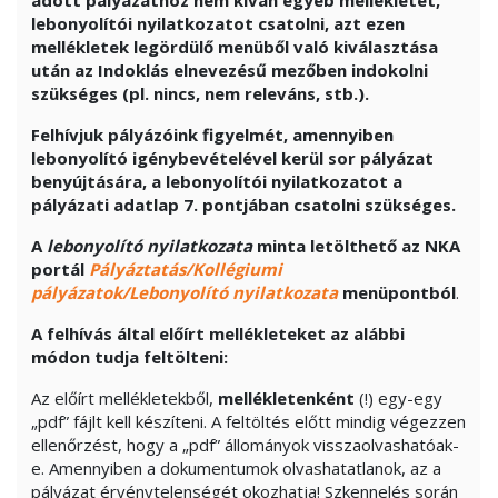
lebonyolítói nyilatkozatot csatolni, azt ezen
mellékletek legördülő menüből való kiválasztása
után az Indoklás elnevezésű mezőben indokolni
szükséges (pl. nincs, nem releváns, stb.).
Felhívjuk pályázóink figyelmét, amennyiben
lebonyolító igénybevételével kerül sor pályázat
benyújtására, a lebonyolítói nyilatkozatot a
pályázati adatlap 7. pontjában csatolni szükséges.
A
lebonyolító nyilatkozat
a
minta letölthető az NKA
portál
Pályáztatás/Kollégiumi
pályázatok/Lebonyolító nyilatkozata
menüpontból
.
A felhívás által előírt mellékleteket az alábbi
módon tudja feltölteni:
Az előírt mellékletekből,
mellékletenként
(!) egy-egy
„pdf” fájlt kell készíteni. A feltöltés előtt mindig végezzen
ellenőrzést, hogy a „pdf” állományok visszaolvashatóak-
e. Amennyiben a dokumentumok olvashatatlanok, az a
pályázat érvénytelenségét okozhatja! Szkennelés során