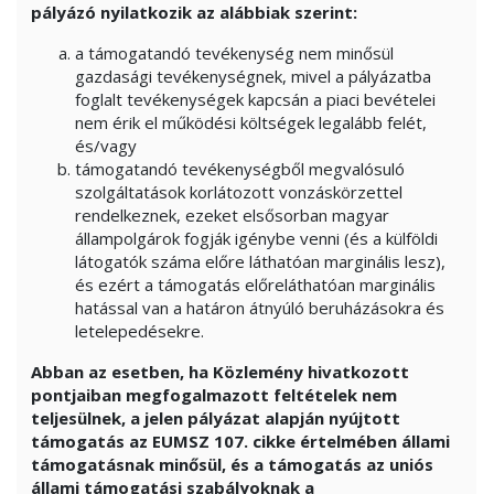
pályázó nyilatkozik az alábbiak szerint:
a támogatandó tevékenység nem minősül
gazdasági tevékenységnek, mivel a pályázatba
foglalt tevékenységek kapcsán a piaci bevételei
nem érik el működési költségek legalább felét,
és/vagy
támogatandó tevékenységből megvalósuló
szolgáltatások korlátozott vonzáskörzettel
rendelkeznek, ezeket elsősorban magyar
állampolgárok fogják igénybe venni (és a külföldi
látogatók száma előre láthatóan marginális lesz),
és ezért a támogatás előreláthatóan marginális
hatással van a határon átnyúló beruházásokra és
letelepedésekre.
Abban az esetben, ha Közlemény hivatkozott
pontjaiban megfogalmazott feltételek nem
teljesülnek, a jelen pályázat alapján nyújtott
támogatás az EUMSZ 107. cikke értelmében állami
támogatásnak minősül, és a támogatás az uniós
állami támogatási szabályoknak a