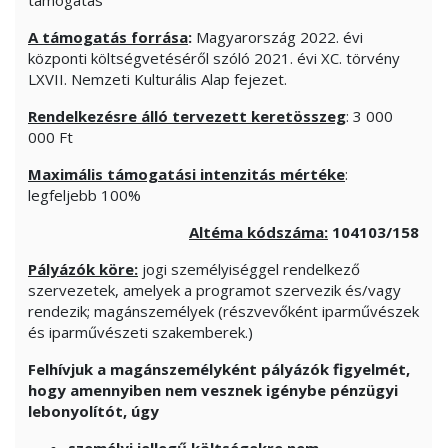
A támogatás forrása
:
Magyarország 2022. évi
központi költségvetéséről szóló 2021. évi XC. törvény
LXVII. Nemzeti Kulturális Alap fejezet.
Rendelkezésre álló tervezett keretösszeg
: 3 000
000 Ft
Maximális támogatási intenzitás mértéke
:
legfeljebb 100%
Altéma kódszáma:
104103/158
Pályázók köre:
jogi személyiséggel rendelkező
szervezetek, amelyek a programot szervezik és/vagy
rendezik; magánszemélyek (részvevőként iparművészek
és iparművészeti szakemberek.)
Felhívjuk a magánszemélyként pályázók figyelmét,
hogy amennyiben nem vesznek igénybe pénzügyi
lebonyolítót, úgy
személyi jellegű költségekre nem