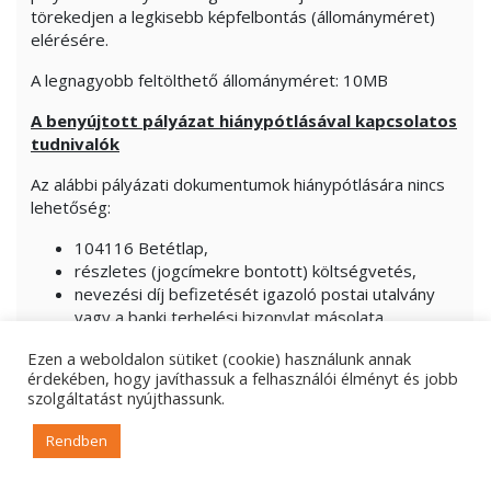
törekedjen a legkisebb képfelbontás (állományméret)
elérésére.
A legnagyobb feltölthető állományméret: 10MB
A benyújtott pályázat hiánypótlásával kapcsolatos
tudnivalók
Az alábbi pályázati dokumentumok hiánypótlására nincs
lehetőség:
104116 Betétlap,
részletes (jogcímekre bontott) költségvetés,
nevezési díj befizetését igazoló postai utalvány
vagy a banki terhelési bizonylat másolata,
nyilatkozat az uniós állami támogatási
Ezen a weboldalon sütiket (cookie) használunk annak
szabályoknak a Kedvezményezett részére
érdekében, hogy javíthassuk a felhasználói élményt és jobb
nyújtandó támogatásra történő
szolgáltatást nyújthassunk.
alkalmazhatóságáról.
Rendben
Felhívjuk pályázóink figyelmét, hogy az EMET NKAI nem
kér be hiánypótlást azon pályázatok esetén, ahol a