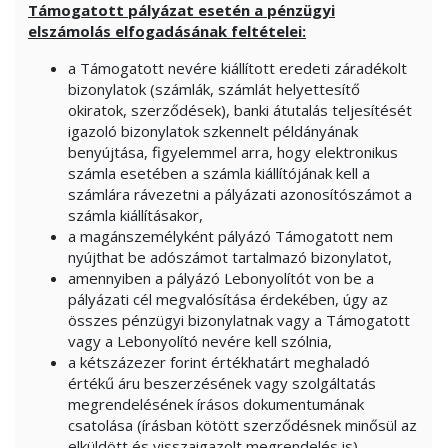
Támogatott pályázat esetén a pénzügyi
elszámolás elfogadásának feltételei:
a Támogatott nevére kiállított eredeti záradékolt
bizonylatok (számlák, számlát helyettesítő
okiratok, szerződések), banki átutalás teljesítését
igazoló bizonylatok szkennelt példányának
benyújtása, figyelemmel arra, hogy elektronikus
számla esetében a számla kiállítójának kell a
számlára rávezetni a pályázati azonosítószámot a
számla kiállításakor,
a magánszemélyként pályázó Támogatott nem
nyújthat be adószámot tartalmazó bizonylatot,
amennyiben a pályázó Lebonyolítót von be a
pályázati cél megvalósítása érdekében, úgy az
összes pénzügyi bizonylatnak vagy a Támogatott
vagy a Lebonyolító nevére kell szólnia,
a kétszázezer forint értékhatárt meghaladó
értékű áru beszerzésének vagy szolgáltatás
megrendelésének írásos dokumentumának
csatolása (írásban kötött szerződésnek minősül az
elküldött és visszaigazolt megrendelés is).