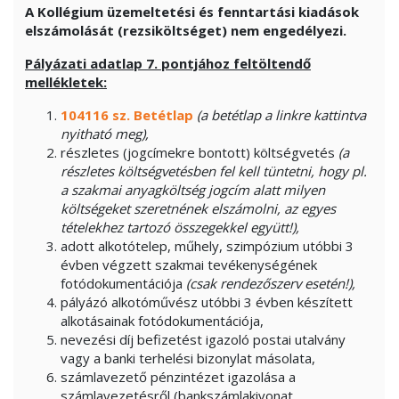
A Kollégium üzemeltetési és fenntartási kiadások
elszámolását (rezsiköltséget) nem engedélyezi.
Pályázati adatlap 7. pontjához feltöltendő
mellékletek:
104116 sz. Betétlap
(a betétlap a linkre kattintva
nyitható meg),
részletes (jogcímekre bontott) költségvetés
(a
részletes költségvetésben fel kell tüntetni, hogy pl.
a szakmai anyagköltség jogcím alatt milyen
költségeket szeretnének elszámolni, az egyes
tételekhez tartozó összegekkel együtt!),
adott alkotótelep, műhely, szimpózium utóbbi 3
évben végzett szakmai tevékenységének
fotódokumentációja
(csak rendezőszerv esetén!),
pályázó alkotóművész utóbbi 3 évben készített
alkotásainak fotódokumentációja,
nevezési díj befizetést igazoló postai utalvány
vagy a banki terhelési bizonylat másolata,
számlavezető pénzintézet igazolása a
számlavezetésről (bankszámlakivonat,