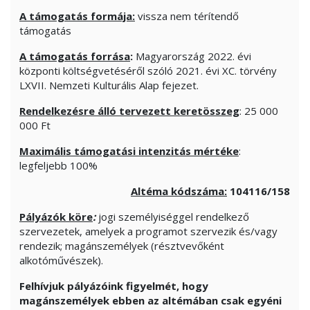
A támogatás formája:
vissza nem térítendő
támogatás
A támogatás forrása
:
Magyarország 2022. évi
központi költségvetéséről szóló 2021. évi XC. törvény
LXVII. Nemzeti Kulturális Alap fejezet.
Rendelkezésre álló tervezett keretösszeg
: 25 000
000 Ft
Maximális támogatási intenzitás mértéke
:
legfeljebb 100%
Altéma kódszáma:
104116/158
Pályázók köre
:
jogi személyiséggel rendelkező
szervezetek, amelyek a programot szervezik és/vagy
rendezik; magánszemélyek (résztvevőként
alkotóművészek).
Felhívjuk pályázóink figyelmét, hogy
magánszemélyek ebben az altémában csak egyéni