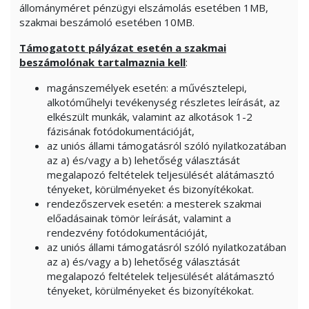
állományméret pénzügyi elszámolás esetében 1MB,
szakmai beszámoló esetében 10MB.
Támogatott pályázat esetén a szakmai
beszámolónak tartalmaznia kell
:
magánszemélyek esetén: a művésztelepi,
alkotóműhelyi tevékenység részletes leírását, az
elkészült munkák, valamint az alkotások 1-2
fázisának fotódokumentációját,
az uniós állami támogatásról szóló nyilatkozatában
az a) és/vagy a b) lehetőség választását
megalapozó feltételek teljesülését alátámasztó
tényeket, körülményeket és bizonyítékokat.
rendezőszervek esetén: a mesterek szakmai
előadásainak tömör leírását, valamint a
rendezvény fotódokumentációját,
az uniós állami támogatásról szóló nyilatkozatában
az a) és/vagy a b) lehetőség választását
megalapozó feltételek teljesülését alátámasztó
tényeket, körülményeket és bizonyítékokat.