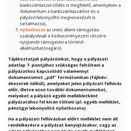
bankszámlaszerződés is megfelelő, amennyiben a
dokumentum a bankszámlaszámot és a
pályázó/lebonyolító megnevezését is
tartalmazza),
nyilatkozat
az uniós állami támogatási
szabályoknak a Kedvezményezett részére
nyújtandó támogatásra történő
alkalmazhatóságáról.
Tájékoztatjuk pályázóinkat, hogy a pályázati
adatlap 7. pontjához szükséges feltölteni a
pályázathoz kapcsolódó valamennyi
dokumentumot „pdf” formátumban (fájlnév:
ékezetek nélkül), amelyeket jelen pályázati felhívás
előír, illetve azon további dokumentumokat,
melyeket a pályázó egyéb mellékletként
pályázatához fel kíván tölteni (pl. egyéb melléklet,
pénzügyi lebonyolító nyilatkozata).
Ha a pályázati felhívásban előírt melléklet nem áll
rendelkezésre a pályázat benyújtásakor, vagy az
adott pályázathoz nem kíván egyéb mellékletet,