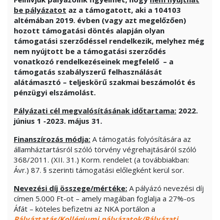
be pályázatot
az a támogatott, aki
a
104103
altémában 2019. évben (vagy azt megelőzően)
hozott támogatási döntés alapján olyan
támogatási szerződéssel rendelkezik, melyhez még
nem nyújtott be a támogatási szerződés
vonatkozó rendelkezéseinek megfelelő – a
támogatás szabályszerű felhasználását
alátámasztó – teljeskörű szakmai beszámolót és
pénzügyi elszámolást.
Pályázati cél megvalósításának időtartama:
2022.
június 1 -2023. május 31.
Finanszírozás módja:
A támogatás folyósítására az
államháztartásról szóló törvény végrehajtásáról szóló
368/2011. (XII. 31.) Korm. rendelet (a továbbiakban:
Ávr.) 87. § szerinti támogatási előlegként kerül sor.
Nevezési díj összege/mértéke:
A pályázó nevezési díj
címen 5.000 Ft-ot – amely magában foglalja a 27%-os
Áfát – köteles befizetni az NKA portálon a
Pályáztatás/Kollégiumi pályázatok/Pályázati