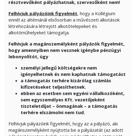
résztvevőként pályázhatnak, szervezőként nem!
Felhívjuk pályázóink figyelmét
,
hogy a Kollégium
ennél az altémánál elsősorban a művészeti alkotások
létrehozására létrejött alkotótelepeket és
alkotóműhelyeket támogatja.
Felhívjuk a magánszemélyként pályázók figyelmét,
hogy amennyiben nem vesznek igénybe pénzügyi
lebonyolítót, úgy
személyi jellegű költségekre nem
igényelhetnek és nem kaphatnak támogatást
a támogatás terhére kizárólag számlás
kifizetéseket teljesíthetnek.
ebben az esetben sem egyéni vállalkozóként,
sem egyszemélyes Kft. vezetőjeként
tiszteletdíjat – önmagának – a támogatás
terhére elszámolni nem tud.
Felhívjuk pályázóink figyelmét, hogy az a pályázó, aki
magánszemélyként nyújtotta be a pályázatát (az adott