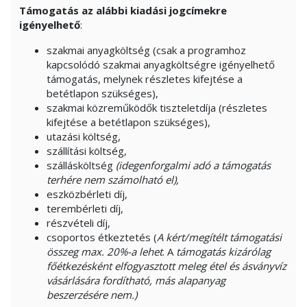
Támogatás az alábbi kiadási jogcímekre
igényelhető
:
szakmai anyagköltség (csak a programhoz
kapcsolódó szakmai anyagköltségre igényelhető
támogatás, melynek részletes kifejtése a
betétlapon szükséges),
szakmai közreműködők tiszteletdíja (részletes
kifejtése a betétlapon szükséges),
utazási költség,
szállítási költség,
szállásköltség
(idegenforgalmi adó a támogatás
terhére nem számolható el),
eszközbérleti díj,
terembérleti díj,
részvételi díj,
csoportos étkeztetés (
A kért/megítélt támogatási
összeg max. 20%-a lehet
. A
támogatás kizárólag
főétkezésként elfogyasztott meleg étel és ásványvíz
vásárlására fordítható, más alapanyag
beszerzésére nem.)