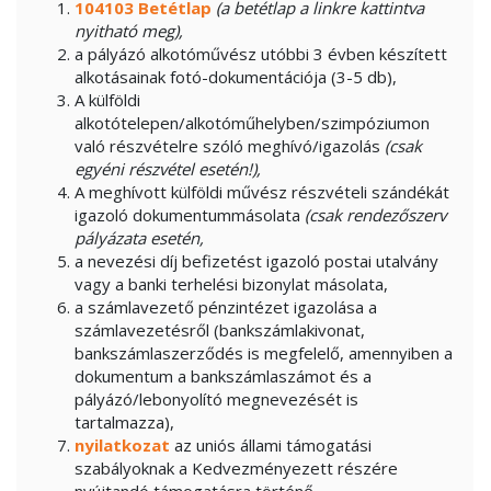
104103 Betétlap
(a betétlap a linkre kattintva
nyitható meg),
a pályázó alkotóművész utóbbi 3 évben készített
alkotásainak fotó-dokumentációja (3-5 db),
A külföldi
alkotótelepen/alkotóműhelyben/szimpóziumon
való részvételre szóló meghívó/igazolás
(csak
egyéni részvétel esetén!),
A meghívott külföldi művész részvételi szándékát
igazoló dokumentummásolata
(csak rendezőszerv
pályázata esetén,
a nevezési díj befizetést igazoló postai utalvány
vagy a banki terhelési bizonylat másolata,
a számlavezető pénzintézet igazolása a
számlavezetésről (bankszámlakivonat,
bankszámlaszerződés is megfelelő, amennyiben a
dokumentum a bankszámlaszámot és a
pályázó/lebonyolító megnevezését is
tartalmazza),
nyilatkozat
az uniós állami támogatási
szabályoknak a Kedvezményezett részére
nyújtandó támogatásra történő