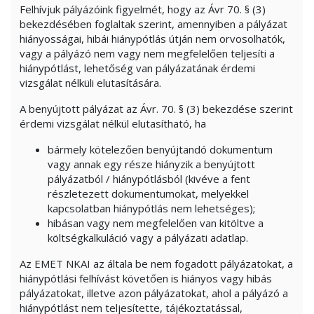
Felhívjuk pályázóink figyelmét, hogy az Ávr 70. § (3)
bekezdésében foglaltak szerint, amennyiben a pályázat
hiányosságai, hibái hiánypótlás útján nem orvosolhatók,
vagy a pályázó nem vagy nem megfelelően teljesíti a
hiánypótlást, lehetőség van pályázatának érdemi
vizsgálat nélküli elutasítására.
A benyújtott pályázat az Ávr. 70. § (3) bekezdése szerint
érdemi vizsgálat nélkül elutasítható, ha
bármely kötelezően benyújtandó dokumentum
vagy annak egy része hiányzik a benyújtott
pályázatból / hiánypótlásból (kivéve a fent
részletezett dokumentumokat, melyekkel
kapcsolatban hiánypótlás nem lehetséges);
hibásan vagy nem megfelelően van kitöltve a
költségkalkuláció vagy a pályázati adatlap.
Az EMET NKAI az általa be nem fogadott pályázatokat, a
hiánypótlási felhívást követően is hiányos vagy hibás
pályázatokat, illetve azon pályázatokat, ahol a pályázó a
hiánypótlást nem teljesítette, tájékoztatással,