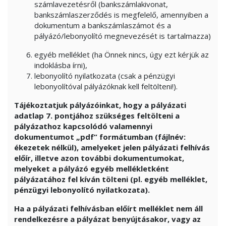
számlavezetésről (bankszámlakivonat,
bankszámlaszerződés is megfelelő, amennyiben a
dokumentum a bankszámlaszámot és a
pályázó/lebonyolító megnevezését is tartalmazza)
egyéb melléklet (ha Önnek nincs, úgy ezt kérjük az
indoklásba írni),
lebonyolító nyilatkozata (csak a pénzügyi
lebonyolítóval pályázóknak kell feltölteni!).
Tájékoztatjuk pályázóinkat, hogy a pályázati
adatlap 7. pontjához szükséges feltölteni a
pályázathoz kapcsolódó valamennyi
dokumentumot „pdf” formátumban (fájlnév:
ékezetek nélkül), amelyeket jelen pályázati felhívás
előír, illetve azon további dokumentumokat,
melyeket a pályázó egyéb mellékletként
pályázatához fel kíván tölteni (pl. egyéb melléklet,
pénzügyi lebonyolító nyilatkozata).
Ha a pályázati felhívásban előírt melléklet nem áll
rendelkezésre a pályázat benyújtásakor, vagy az