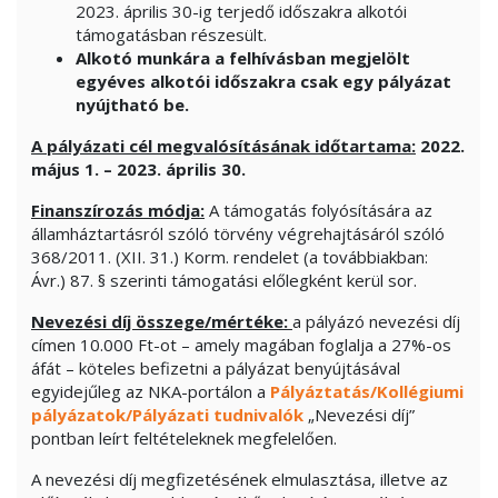
2023. április 30-ig terjedő időszakra alkotói
támogatásban részesült.
Alkotó munkára a felhívásban megjelölt
egyéves alkotói időszakra csak egy pályázat
nyújtható be.
A pályázati cél megvalósításának időtartama:
2022.
május 1. – 2023. április 30.
Finanszírozás módja:
A támogatás folyósítására az
államháztartásról szóló törvény végrehajtásáról szóló
368/2011. (XII. 31.) Korm. rendelet (a továbbiakban:
Ávr.) 87. § szerinti támogatási előlegként kerül sor.
Nevezési díj összege/mértéke:
a pályázó nevezési díj
címen 10.000 Ft-ot – amely magában foglalja a 27%-os
áfát – köteles befizetni a pályázat benyújtásával
egyidejűleg az NKA-portálon a
Pályáztatás/Kollégiumi
pályázatok/Pályázati tudnivalók
„Nevezési díj”
pontban leírt feltételeknek megfelelően.
A nevezési díj megfizetésének elmulasztása, illetve az