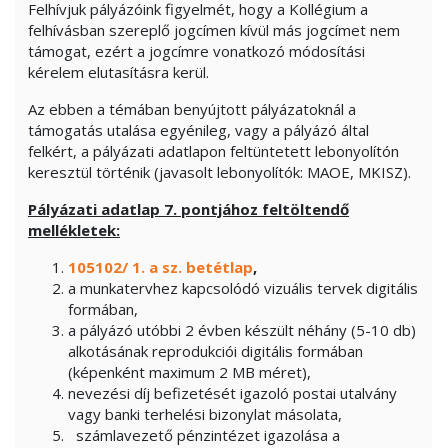
Felhívjuk pályázóink figyelmét, hogy a Kollégium a
felhívásban szereplő jogcímen kívül más jogcímet nem
támogat, ezért a jogcímre vonatkozó módosítási
kérelem elutasításra kerül.
Az ebben a témában benyújtott pályázatoknál a
támogatás utalása egyénileg, vagy a pályázó által
felkért, a pályázati adatlapon feltüntetett lebonyolítón
keresztül történik (javasolt lebonyolítók: MAOE, MKISZ).
Pályázati adatlap 7. pontjához feltöltendő
mellékletek:
105102/ 1. a sz. betétlap
,
a munkatervhez kapcsolódó vizuális tervek digitális
formában,
a pályázó utóbbi 2 évben készült néhány (5-10 db)
alkotásának reprodukciói digitális formában
(képenként maximum 2 MB méret),
nevezési díj befizetését igazoló postai utalvány
vagy banki terhelési bizonylat másolata,
számlavezető pénzintézet igazolása a