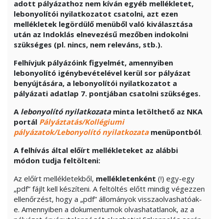
adott pályázathoz nem kíván egyéb mellékletet,
lebonyolítói nyilatkozatot csatolni, azt ezen
mellékletek legördülő menüből való kiválasztása
után az Indoklás elnevezésű mezőben indokolni
szükséges (pl. nincs, nem releváns, stb.).
Felhívjuk pályázóink figyelmét, amennyiben
lebonyolító igénybevételével kerül sor pályázat
benyújtására, a lebonyolítói nyilatkozatot a
pályázati adatlap 7. pontjában csatolni szükséges.
A
lebonyolító nyilatkozat
a
minta letölthető az NKA
portál
Pályáztatás/Kollégiumi
pályázatok/Lebonyolító nyilatkozata
menüpontból
.
A felhívás által előírt mellékleteket az alábbi
módon tudja feltölteni:
Az előírt mellékletekből,
mellékletenként
(!) egy-egy
„pdf” fájlt kell készíteni. A feltöltés előtt mindig végezzen
ellenőrzést, hogy a „pdf” állományok visszaolvashatóak-
e. Amennyiben a dokumentumok olvashatatlanok, az a