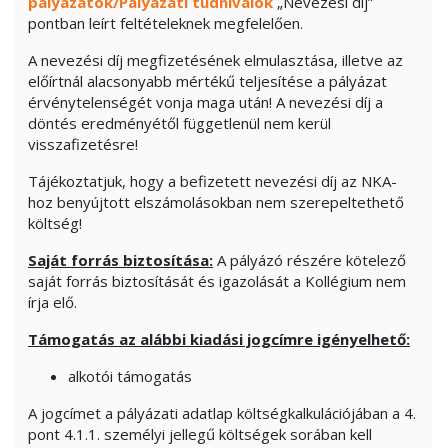
pályázatok/Pályázati tudnivalók
„Nevezési díj”
pontban leírt feltételeknek megfelelően.
A nevezési díj megfizetésének elmulasztása, illetve az
előírtnál alacsonyabb mértékű teljesítése a pályázat
érvénytelenségét vonja maga után! A nevezési díj a
döntés eredményétől függetlenül nem kerül
visszafizetésre!
Tájékoztatjuk, hogy a befizetett nevezési díj az NKA-
hoz benyújtott elszámolásokban nem szerepeltethető
költség!
Saját forrás biztosítása:
A pályázó részére kötelező
saját forrás biztosítását és igazolását a Kollégium nem
írja elő.
Támogatás az alábbi kiadási jogcímre igényelhető:
alkotói támogatás
A jogcímet a pályázati adatlap költségkalkulációjában a 4.
pont 4.1.1. személyi jellegű költségek sorában kell