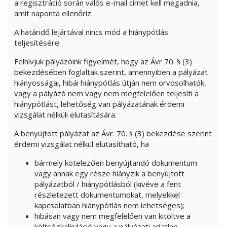
a regisztráció során valós e-mail címet kell megadnia,
amit naponta ellenőriz.
A határidő lejártával nincs mód a hiánypótlás
teljesítésére.
Felhívjuk pályázóink figyelmét, hogy az Ávr 70. § (3)
bekezdésében foglaltak szerint, amennyiben a pályázat
hiányosságai, hibái hiánypótlás útján nem orvosolhatók,
vagy a pályázó nem vagy nem megfelelően teljesíti a
hiánypótlást, lehetőség van pályázatának érdemi
vizsgálat nélküli elutasítására.
A benyújtott pályázat az Ávr. 70. § (3) bekezdése szerint
érdemi vizsgálat nélkül elutasítható, ha
bármely kötelezően benyújtandó dokumentum
vagy annak egy része hiányzik a benyújtott
pályázatból / hiánypótlásból (kivéve a fent
részletezett dokumentumokat, melyekkel
kapcsolatban hiánypótlás nem lehetséges);
hibásan vagy nem megfelelően van kitöltve a
költségkalkuláció vagy a pályázati adatlap.