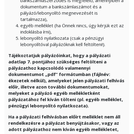
bankszámlaszerződés is megfelelő, amennyiben a
dokumentum a bankszámlaszámot és a
pályázó/lebonyolító megnevezését is
tartalmazza),
egyéb melléklet (ha Önnek nincs, úgy kérjük ezt az
indoklásba írni),
lebonyolító nyilatkozata (csak a pénzügyi
lebonyolítóval pályázóknak kell feltölteni!).
Tájékoztatjuk pályázóinkat, hogy a pályázati
adatlap 7. pontjához szükséges feltölteni a
pályázathoz kapcsolódó valamennyi
dokumentumot „pdf” formátumban (fájlnév:
ékezetek nélkül), amelyeket jelen pályázati felhívás
előír, illetve azon további dokumentumokat,
melyeket a pályázó egyéb mellékletként
pályázatához fel kíván tölteni (pl. egyéb melléklet,
pénzügyi lebonyolító nyilatkozata).
Ha a pályázati felhívásban előírt melléklet nem áll
rendelkezésre a pályázat benyújtásakor, vagy az
adott pályázathoz nem kíván egyéb mellékletet,