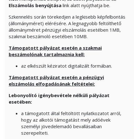
Elszámolás benyújtása
link alatt nyújthatja be.
Szkennelés során törekedjen a legkisebb képfelbontás
(állományméret) elérésére. A legnagyobb feltölthető
állományméret pénzügyi elszámolás esetében 1MB,
szakmai beszámoló esetében 10MB.
Támogatott pályázat esetén a szakmai
beszámolónak tartalmaznia kell:
az elkészült kéziratot digitalizált formában.
Támogatott pályázat esetén a pénzügyi
elszámolás elfogadásának feltételei:
Lebonyolító igénybevétele nélküli pályázat
esetében:
a támogatott által feltöltött nyilatkozatot arról,
hogy az alkotói támogatást mely adóévek
személyi jövedelemadó bevallásaiban
szerepelteti.