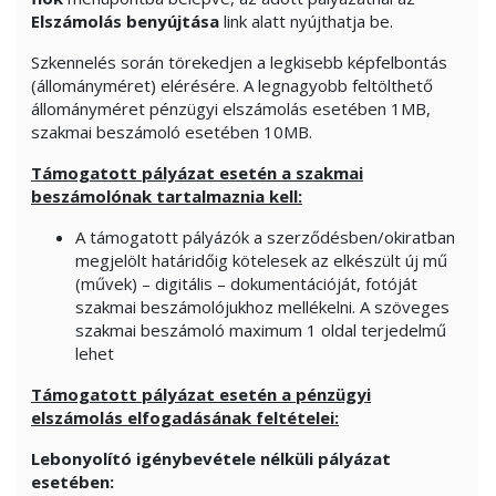
Elszámolás benyújtása
link alatt nyújthatja be.
Szkennelés során törekedjen a legkisebb képfelbontás
(állományméret) elérésére. A legnagyobb feltölthető
állományméret pénzügyi elszámolás esetében 1MB,
szakmai beszámoló esetében 10MB.
Támogatott pályázat esetén a szakmai
beszámolónak tartalmaznia kell:
A támogatott pályázók a szerződésben/okiratban
megjelölt határidőig kötelesek az elkészült új mű
(művek) – digitális – dokumentációját, fotóját
szakmai beszámolójukhoz mellékelni. A szöveges
szakmai beszámoló maximum 1 oldal terjedelmű
lehet
Támogatott pályázat esetén a pénzügyi
elszámolás elfogadásának feltételei:
Lebonyolító igénybevétele nélküli pályázat
esetében: