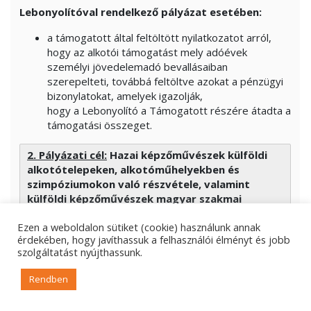
Lebonyolítóval rendelkező pályázat esetében:
a támogatott által feltöltött nyilatkozatot arról,
hogy az alkotói támogatást mely adóévek
személyi jövedelemadó bevallásaiban
szerepelteti, továbbá feltöltve azokat a pénzügyi
bizonylatokat, amelyek igazolják,
hogy a Lebonyolító a Támogatott részére átadta a
támogatási összeget.
2. Pályázati cél:
Hazai képzőművészek külföldi
alkotótelepeken, alkotóműhelyekben és
szimpóziumokon való részvétele, valamint
külföldi képzőművészek magyar szakmai
fórumokon való szereplése, kurzus vezetése a
Ezen a weboldalon sütiket (cookie) használunk annak
képzőművészet területén
.
érdekében, hogy javíthassuk a felhasználói élményt és jobb
szolgáltatást nyújthassunk.
Pályázati feltételek
:
a pályázó az NKA portálján a
regisztrációt megtette.
Rendben
A támogatás formája:
vissza nem térítendő