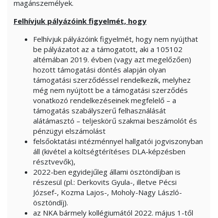
magánszemélyek.
Felhívjuk pályázóink figyelmét, hogy
Felhívjuk pályázóink figyelmét, hogy nem nyújthat
be pályázatot az a támogatott, aki a 105102
altémában 2019. évben (vagy azt megelőzően)
hozott támogatási döntés alapján olyan
támogatási szerződéssel rendelkezik, melyhez
még nem nyújtott be a támogatási szerződés
vonatkozó rendelkezéseinek megfelelő – a
támogatás szabályszerű felhasználását
alátámasztó – teljeskörű szakmai beszámolót és
pénzügyi elszámolást
felsőoktatási intézménnyel hallgatói jogviszonyban
áll (kivétel a költségtérítéses DLA-képzésben
résztvevők),
2022-ben egyidejűleg állami ösztöndíjban is
részesül (pl.: Derkovits Gyula-, illetve Pécsi
József-, Kozma Lajos-, Moholy-Nagy László-
ösztöndíj).
az NKA bármely kollégiumától 2022. május 1-től