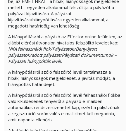
be, az EMET NKAI – a hibák, hiányosságok megjelölése
mellett – egyetlen alkalommal felszólítja a pályázót a
pályázat kijavítására. A pályázat
kijavítására/hiánypótlására egyetlen alkalommal, a
megadott határidőig van lehetőség.
A hiánypótlásról a pályázó az Effector online felületen, az
alábbi elérési útvonalon hivatalos felszólító levelet kap:
NKA felhasználói fiók/Pályázatok/Benyújtott
pályázatok/adott pályázat/Pályázati dokumentumok –
Pályázati hiánypótlás levél.
A hiánypótlásról szóló felszólító levél tartalmazza a
hibák, hiányosságok megjelölését, a javítás módját, a
hiánypótlás határidejét.
A hiánypótlásról szóló felszólító levél felhasználói fiókba
való kiküldésének tényéről a pályázó e-mailben
automatikus rendszerüzenetet kap, ezért a pályázónak
a regisztráció során valós e-mail címet kell megadnia,
amit naponta ellenőriz.
A határidő lejártával nincs mód a hiánypótlás