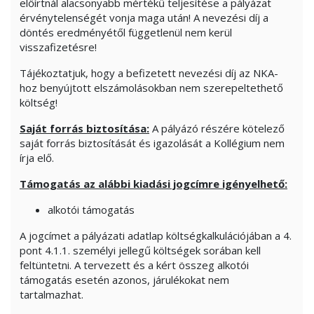
előírtnál alacsonyabb mértékű teljesítése a pályázat
érvénytelenségét vonja maga után! A nevezési díj a
döntés eredményétől függetlenül nem kerül
visszafizetésre!
Tájékoztatjuk, hogy a befizetett nevezési díj az NKA-
hoz benyújtott elszámolásokban nem szerepeltethető
költség!
Saját forrás biztosítása:
A pályázó részére kötelező
saját forrás biztosítását és igazolását a Kollégium nem
írja elő.
Támogatás az alábbi kiadási jogcímre igényelhető:
alkotói támogatás
A jogcímet a pályázati adatlap költségkalkulációjában a 4.
pont 4.1.1. személyi jellegű költségek sorában kell
feltüntetni. A tervezett és a kért összeg alkotói
támogatás esetén azonos, járulékokat nem
tartalmazhat.