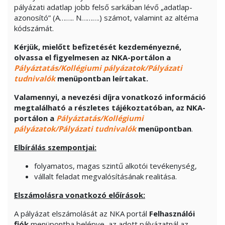
pályázati adatlap jobb felső sarkában lévő „adatlap-
azonosító” (A…….. N……….) számot, valamint az altéma
kódszámát.
Kérjük, mielőtt befizetését kezdeményezné,
olvassa el figyelmesen az NKA-portálon a
Pályáztatás/Kollégiumi pályázatok/Pályázati
tudnivalók
menüpontban leírtakat.
Valamennyi, a nevezési díjra vonatkozó információ
megtalálható a részletes tájékoztatóban, az NKA-
portálon a
Pályáztatás/Kollégiumi
pályázatok/Pályázati tudnivalók
menüpontban
.
Elbírálás szempontjai:
folyamatos, magas szintű alkotói tevékenység,
vállalt feladat megvalósításának realitása.
Elszámolásra vonatkozó előírások:
A pályázat elszámolását az NKA portál
Felhasználói
fiók
menüpontba belépve, az adott pályázatnál az