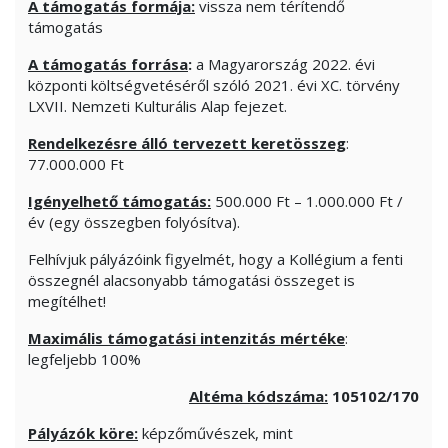
A támogatás formája:
vissza nem térítendő
támogatás
A támogatás forrása
:
a Magyarország 2022. évi
központi költségvetéséről szóló 2021. évi XC. törvény
LXVII. Nemzeti Kulturális Alap fejezet.
Rendelkezésre álló tervezett keretösszeg
:
77.000.000 Ft
Igényelhető támogatás:
500.000 Ft – 1.000.000 Ft /
év (egy összegben folyósítva).
Felhívjuk pályázóink figyelmét, hogy a Kollégium a fenti
összegnél alacsonyabb támogatási összeget is
megítélhet!
Maximális támogatási intenzitás mértéke
:
legfeljebb 100%
Altéma kódszáma:
105102/170
Pályázók köre:
képzőművészek, mint