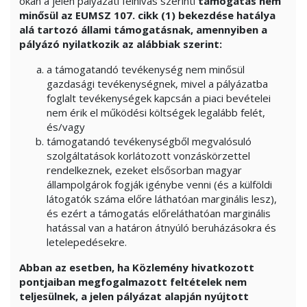
okán a jelen pályázati felhívás szerinti
támogatás nem
minősül az EUMSZ 107. cikk (1) bekezdése hatálya
alá tartozó állami támogatásnak, amennyiben a
pályázó nyilatkozik az alábbiak szerint:
a támogatandó tevékenység nem minősül
gazdasági tevékenységnek, mivel a pályázatba
foglalt tevékenységek kapcsán a piaci bevételei
nem érik el működési költségek legalább felét,
és/vagy
támogatandó tevékenységből megvalósuló
szolgáltatások korlátozott vonzáskörzettel
rendelkeznek, ezeket elsősorban magyar
állampolgárok fogják igénybe venni (és a külföldi
látogatók száma előre láthatóan marginális lesz),
és ezért a támogatás előreláthatóan marginális
hatással van a határon átnyúló beruházásokra és
letelepedésekre.
Abban az esetben, ha Közlemény hivatkozott
pontjaiban megfogalmazott feltételek nem
teljesülnek, a jelen pályázat alapján nyújtott