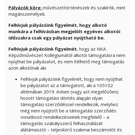
Pályázók köre:
művészettörténészek és szakírók, mint
magánszemélyek.
Felhívjuk pályázóink figyelmét, hogy a
lkotó
munkára a felhívásban megjelölt egyéves alkotói
időszakra csak egy pályázat nyújtható be.
Felhívjuk pályázóink figyelmét
, hogy az NKA
Képzőművészet Kollégiumától alkotói támogatásra nem
nyújthat be pályázatot, és nem ítélhető meg támogatás
azon alkotónak aki:
Felhívjuk pályázóink figyelmét, hogy nem nyújthat
be pályázatot az a támogatott, aki a 105102
altémában 2019. évben (vagy azt megelőzően)
hozott támogatási döntés alapján olyan
támogatási szerződéssel rendelkezik, melyhez
még nem nyújtott be a támogatási szerződés
vonatkozó rendelkezéseinek megfelelő – a
támogatás szabályszerű felhasználását
alátámasztó – teljeskörű szakmai beszámolót és