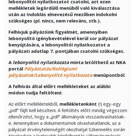
lebonyolítói nyilatkozatot csatolni, azt ezen
mellékletek legördülő menüből való kiválasztása
után az Indoklás elnevezésű mezőben indokolni
szükséges (pl. nincs, nem releváns, stb.).
Felhívjuk pályázóink figyelmét, amennyiben
lebonyolító igénybevételével kerül sor pályázat
benyújtására, a lebonyolítói nyilatkozatot a
pályázati adatlap 7. pontjában csatolni szükséges.
A
lebonyolító nyilatkozat
a
minta letölthető az NKA
portál
Pályáztatás/Kollégiumi
pályázatok/Lebonyolító nyilatkozata
menüpontból
.
A felhívás által előírt mellékleteket az alábbi
módon tudja feltölteni:
Az előírt mellékletekből,
mellékletenként
(!) egy-egy
„pdf” fájlt kell készíteni. A feltöltés előtt mindig végezzen
ellenőrzést, hogy a „pdf” állományok visszaolvashatóak-
e. Amennyiben a dokumentumok olvashatatlanok, az a
pályázat érvénytelenségét okozhatja! Szkennelés során
törekedjen a legkisebb képfelbontás (állományméret)