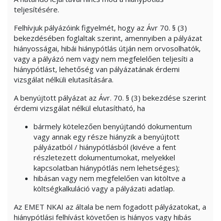
teljesítésére.
Felhívjuk pályázóink figyelmét, hogy az Ávr 70. § (3)
bekezdésében foglaltak szerint, amennyiben a pályázat
hiányosságai, hibái hiánypótlás útján nem orvosolhatók,
vagy a pályázó nem vagy nem megfelelően teljesíti a
hiánypótlást, lehetőség van pályázatának érdemi
vizsgálat nélküli elutasítására.
A benyújtott pályázat az Ávr. 70. § (3) bekezdése szerint
érdemi vizsgálat nélkül elutasítható, ha
bármely kötelezően benyújtandó dokumentum
vagy annak egy része hiányzik a benyújtott
pályázatból / hiánypótlásból (kivéve a fent
részletezett dokumentumokat, melyekkel
kapcsolatban hiánypótlás nem lehetséges);
hibásan vagy nem megfelelően van kitöltve a
költségkalkuláció vagy a pályázati adatlap.
Az EMET NKAI az általa be nem fogadott pályázatokat, a
hiánypótlási felhívást követően is hiányos vagy hibás