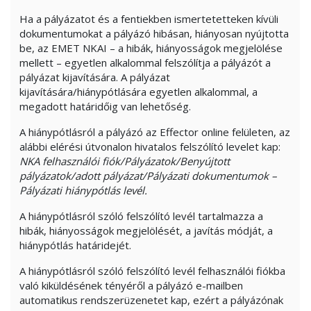
Ha a pályázatot és a fentiekben ismertetetteken kívüli
dokumentumokat a pályázó hibásan, hiányosan nyújtotta
be, az EMET NKAI – a hibák, hiányosságok megjelölése
mellett – egyetlen alkalommal felszólítja a pályázót a
pályázat kijavítására. A pályázat
kijavítására/hiánypótlására egyetlen alkalommal, a
megadott határidőig van lehetőség.
A hiánypótlásról a pályázó az Effector online felületen, az
alábbi elérési útvonalon hivatalos felszólító levelet kap:
NKA felhasználói fiók/Pályázatok/Benyújtott
pályázatok/adott pályázat/Pályázati dokumentumok –
Pályázati hiánypótlás levél.
A hiánypótlásról szóló felszólító levél tartalmazza a
hibák, hiányosságok megjelölését, a javítás módját, a
hiánypótlás határidejét.
A hiánypótlásról szóló felszólító levél felhasználói fiókba
való kiküldésének tényéről a pályázó e-mailben
automatikus rendszerüzenetet kap, ezért a pályázónak