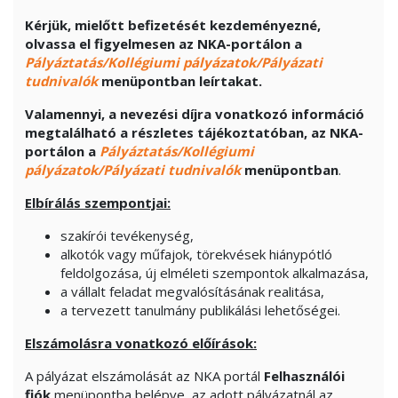
Kérjük, mielőtt befizetését kezdeményezné,
olvassa el figyelmesen az NKA-portálon a
Pályáztatás/Kollégiumi pályázatok/Pályázati
tudnivalók
menüpontban leírtakat.
Valamennyi, a nevezési díjra vonatkozó információ
megtalálható a részletes tájékoztatóban, az NKA-
portálon a
Pályáztatás/Kollégiumi
pályázatok/Pályázati tudnivalók
menüpontban
.
Elbírálás szempontjai:
szakírói tevékenység,
alkotók vagy műfajok, törekvések hiánypótló
feldolgozása, új elméleti szempontok alkalmazása,
a vállalt feladat megvalósításának realitása,
a tervezett tanulmány publikálási lehetőségei.
Elszámolásra vonatkozó előírások:
A pályázat elszámolását az NKA portál
Felhasználói
fiók
menüpontba belépve, az adott pályázatnál az