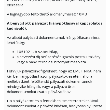
elérésére.
A legnagyobb feltölthető állományméret: 10MB
A benyújtott pályázat hiánypótlásával kapcsolatos
tudnivalók
Az alábbi pályázati dokumentumok hiánypótlására nincs
lehetőség:
105102 1. b sz.betétlap,
a nevezési díj befizetését igazoló postai utalvány
vagy a banki terhelési bizonylat másolata
Felhívjuk pályázóink figyelmét, hogy az EMET NKAI nem
kér be hiánypótlást azon pályázatok esetén, ahol a
mellékletként feltöltendő pályázati dokumentumok
mindegyike hiányzik, vagy a pályázó üres
dokumentumokat csatol pályázatához.
Ha a pályázatot és a fentiekben ismertetetteken kívüli
dokumentumokat a pályázó hibásan, hiányosan nyújtotta