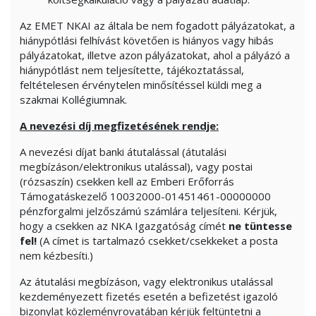
Az EMET NKAI az általa be nem fogadott pályázatokat, a
hiánypótlási felhívást követően is hiányos vagy hibás
pályázatokat, illetve azon pályázatokat, ahol a pályázó a
hiánypótlást nem teljesítette, tájékoztatással,
feltételesen érvénytelen minősítéssel küldi meg a
szakmai Kollégiumnak.
A nevezési díj megfizetésének rendje:
A nevezési díjat banki átutalással (átutalási
megbízáson/elektronikus utalással), vagy postai
(rózsaszín) csekken kell az Emberi Erőforrás
Támogatáskezelő 10032000-01451461-00000000
pénzforgalmi jelzőszámú számlára teljesíteni. Kérjük,
hogy a csekken az NKA Igazgatóság címét
ne tüntesse
fel!
(A címet is tartalmazó csekket/csekkeket a posta
nem kézbesíti.)
Az átutalási megbízáson, vagy elektronikus utalással
kezdeményezett fizetés esetén a befizetést igazoló
bizonylat közleményrovatában kérjük feltüntetni a