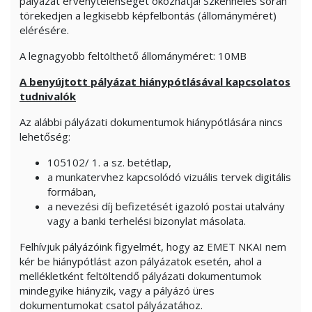
pályázat érvénytelenségét okozhatja! Szkennelés során
törekedjen a legkisebb képfelbontás (állományméret)
elérésére.
A legnagyobb feltölthető állományméret: 10MB
A benyújtott pályázat hiánypótlásával kapcsolatos
tudnivalók
Az alábbi pályázati dokumentumok hiánypótlására nincs
lehetőség:
105102/ 1. a sz. betétlap,
a munkatervhez kapcsolódó vizuális tervek digitális
formában,
a nevezési díj befizetését igazoló postai utalvány
vagy a banki terhelési bizonylat másolata.
Felhívjuk pályázóink figyelmét, hogy az EMET NKAI nem
kér be hiánypótlást azon pályázatok esetén, ahol a
mellékletként feltöltendő pályázati dokumentumok
mindegyike hiányzik, vagy a pályázó üres
dokumentumokat csatol pályázatához.