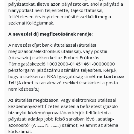
pályázatokat, illetve azon pályázatokat, ahol a pályázó a
hiánypótlást nem teljesítette, tájékoztatással,
feltételesen érvénytelen minősítéssel küldi meg a
szakmai Kollégiumnak.
A nevezési díj megfizetésének rendje:
A nevezési díjat banki átutalással (átutalási
megbízáson/elektronikus utalással), vagy postai
(rózsaszín) csekken kell az Emberi Erőforrás
Támogatáskezelő 10032000-01451461-00000000
pénzforgalmi jelzőszámú számlára teljesíteni. Kérjük,
hogy a csekken az NKA Igazgatóság címét
ne tüntesse
fel!
(A címet is tartalmazó csekket/csekkeket a posta
nem kézbesíti.)
Az átutalási megbízáson, vagy elektronikus utalással
kezdeményezett fizetés esetén a befizetést igazoló
bizonylat közleményrovatában kérjük feltüntetni a
pályázati adatlap jobb felső sarkában lévő „adatlap-
azonosító” (A…….. N……….) számot, valamint az altéma
kódszámát.