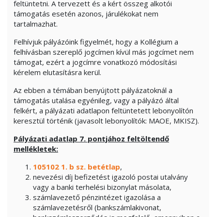
feltüntetni. A tervezett és a kért összeg alkotói
támogatás esetén azonos, járulékokat nem
tartalmazhat.
Felhívjuk pályázóink figyelmét, hogy a Kollégium a
felhívásban szereplő jogcímen kívül más jogcímet nem
támogat, ezért a jogcímre vonatkozó módosítási
kérelem elutasításra kerül.
Az ebben a témában benyújtott pályázatoknál a
támogatás utalása egyénileg, vagy a pályázó által
felkért, a pályázati adatlapon feltüntetett lebonyolítón
keresztül történik (javasolt lebonyolítók: MAOE, MKISZ).
Pályázati adatlap 7. pontjához feltöltendő
mellékletek:
105102 1. b sz. betétlap
,
nevezési díj befizetést igazoló postai utalvány
vagy a banki terhelési bizonylat másolata,
számlavezető pénzintézet igazolása a
számlavezetésről (bankszámlakivonat,