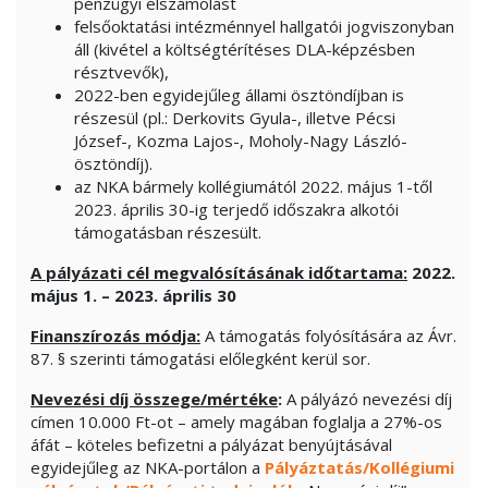
pénzügyi elszámolást
felsőoktatási intézménnyel hallgatói jogviszonyban
áll (kivétel a költségtérítéses DLA-képzésben
résztvevők),
2022-ben egyidejűleg állami ösztöndíjban is
részesül (pl.: Derkovits Gyula-, illetve Pécsi
József-, Kozma Lajos-, Moholy-Nagy László-
ösztöndíj).
az NKA bármely kollégiumától 2022. május 1-től
2023. április 30-ig terjedő időszakra alkotói
támogatásban részesült.
A pályázati cél megvalósításának időtartama:
2022.
május 1. – 2023. április 30
Finanszírozás módja:
A támogatás folyósítására az Ávr.
87. § szerinti támogatási előlegként kerül sor.
Nevezési díj összege/mértéke
:
A pályázó nevezési díj
címen 10.000 Ft-ot – amely magában foglalja a 27%-os
áfát – köteles befizetni a pályázat benyújtásával
egyidejűleg az NKA-portálon a
Pályáztatás/Kollégiumi