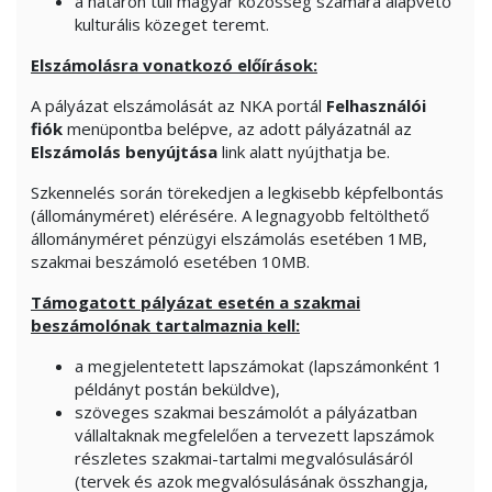
a határon túli magyar közösség számára alapvető
kulturális közeget teremt.
Elszámolásra vonatkozó előírások:
A pályázat elszámolását az NKA portál
Felhasználói
fiók
menüpontba belépve, az adott pályázatnál az
Elszámolás benyújtása
link alatt nyújthatja be.
Szkennelés során törekedjen a legkisebb képfelbontás
(állományméret) elérésére. A legnagyobb feltölthető
állományméret pénzügyi elszámolás esetében 1MB,
szakmai beszámoló esetében 10MB.
Támogatott pályázat esetén a szakmai
beszámolónak tartalmaznia kell:
a megjelentetett lapszámokat (lapszámonként 1
példányt postán beküldve),
szöveges szakmai beszámolót a pályázatban
vállaltaknak megfelelően a tervezett lapszámok
részletes szakmai-tartalmi megvalósulásáról
(tervek és azok megvalósulásának összhangja,