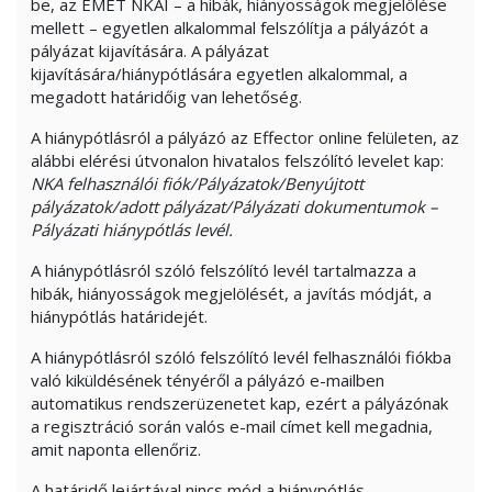
be, az EMET NKAI – a hibák, hiányosságok megjelölése
mellett – egyetlen alkalommal felszólítja a pályázót a
pályázat kijavítására. A pályázat
kijavítására/hiánypótlására egyetlen alkalommal, a
megadott határidőig van lehetőség.
A hiánypótlásról a pályázó az Effector online felületen, az
alábbi elérési útvonalon hivatalos felszólító levelet kap:
NKA felhasználói fiók/Pályázatok/Benyújtott
pályázatok/adott pályázat/Pályázati dokumentumok –
Pályázati hiánypótlás levél.
A hiánypótlásról szóló felszólító levél tartalmazza a
hibák, hiányosságok megjelölését, a javítás módját, a
hiánypótlás határidejét.
A hiánypótlásról szóló felszólító levél felhasználói fiókba
való kiküldésének tényéről a pályázó e-mailben
automatikus rendszerüzenetet kap, ezért a pályázónak
a regisztráció során valós e-mail címet kell megadnia,
amit naponta ellenőriz.
A határidő lejártával nincs mód a hiánypótlás