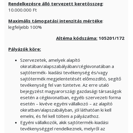
Rendelkezésre álló tervezett keretösszeg
:
10.000.000 Ft
Maximális támogatási intenzitás mértéke
:
legfeljebb 100%
Altéma kódszáma:
105201/172
Pályázók köre:
Szervezetek, amelyek alapító
okiratában/alapszabályában/cégkivonatában a
sajtótermék- kiadási tevékenység és/vagy
sajtótermék megjelentetését előmozdító, segítő
tevékenység fel van tüntetve. Az erre utaló
bejegyzést magyarországi gazdasági társaságok
esetén a cégkivonatban, egyéb szervezeti forma
esetén – kivéve egyéni vállalkozó – az alapító
okiratban/alapszabályban, jól láthatóan ki kell
emelni, és fel kell tölteni a pályázathoz.
Egyéni vállalkozók, akik sajtótermék-kiadási
tevékenységgel rendelkeznek, melyről az