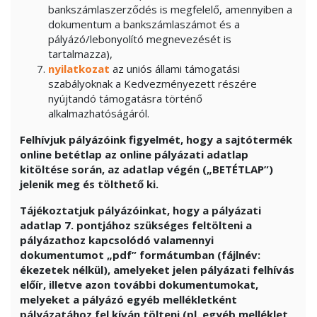
bankszámlaszerződés is megfelelő, amennyiben a
dokumentum a bankszámlaszámot és a
pályázó/lebonyolító megnevezését is
tartalmazza),
nyilatkozat
az uniós állami támogatási
szabályoknak a Kedvezményezett részére
nyújtandó támogatásra történő
alkalmazhatóságáról.
Felhívjuk pályázóink figyelmét, hogy a sajtótermék
online betétlap az online pályázati adatlap
kitöltése során, az adatlap végén („BETÉTLAP”)
jelenik meg és tölthető ki.
Tájékoztatjuk pályázóinkat, hogy a pályázati
adatlap 7. pontjához szükséges feltölteni a
pályázathoz kapcsolódó valamennyi
dokumentumot „pdf” formátumban (fájlnév:
ékezetek nélkül), amelyeket jelen pályázati felhívás
előír, illetve azon további dokumentumokat,
melyeket a pályázó egyéb mellékletként
pályázatához fel kíván tölteni (pl. egyéb melléklet,