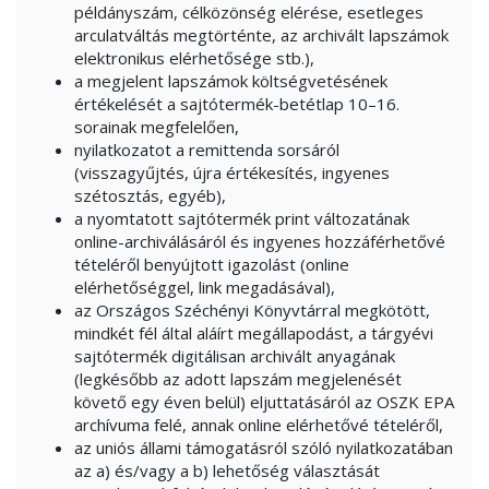
példányszám, célközönség elérése, esetleges
arculatváltás megtörténte, az archivált lapszámok
elektronikus elérhetősége stb.),
a megjelent lapszámok költségvetésének
értékelését a sajtótermék-betétlap 10–16.
sorainak megfelelően,
nyilatkozatot a remittenda sorsáról
(visszagyűjtés, újra értékesítés, ingyenes
szétosztás, egyéb),
a nyomtatott sajtótermék print változatának
online-archiválásáról és ingyenes hozzáférhetővé
tételéről benyújtott igazolást (online
elérhetőséggel, link megadásával),
az Országos Széchényi Könyvtárral megkötött,
mindkét fél által aláírt megállapodást, a tárgyévi
sajtótermék digitálisan archivált anyagának
(legkésőbb az adott lapszám megjelenését
követő egy éven belül) eljuttatásáról az OSZK EPA
archívuma felé, annak online elérhetővé tételéről,
az uniós állami támogatásról szóló nyilatkozatában
az a) és/vagy a b) lehetőség választását