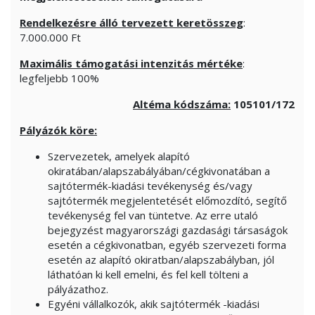
Rendelkezésre álló tervezett keretösszeg
:
7.000.000 Ft
Maximális támogatási intenzitás mértéke
:
legfeljebb 100%
Altéma kódszáma:
105101/172
Pályázók köre:
Szervezetek, amelyek alapító
okiratában/alapszabályában/cégkivonatában a
sajtótermék-kiadási tevékenység és/vagy
sajtótermék megjelentetését előmozdító, segítő
tevékenység fel van tüntetve. Az erre utaló
bejegyzést magyarországi gazdasági társaságok
esetén a cégkivonatban, egyéb szervezeti forma
esetén az alapító okiratban/alapszabályban, jól
láthatóan ki kell emelni, és fel kell tölteni a
pályázathoz.
Egyéni vállalkozók, akik sajtótermék -kiadási