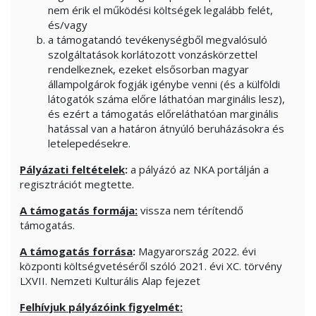
nem érik el működési költségek legalább felét,
és/vagy
a támogatandó tevékenységből megvalósuló
szolgáltatások korlátozott vonzáskörzettel
rendelkeznek, ezeket elsősorban magyar
állampolgárok fogják igénybe venni (és a külföldi
látogatók száma előre láthatóan marginális lesz),
és ezért a támogatás előreláthatóan marginális
hatással van a határon átnyúló beruházásokra és
letelepedésekre.
Pályázati feltételek
:
a pályázó az NKA portálján a
regisztrációt megtette.
A támogatás formája:
vissza nem térítendő
támogatás.
A támogatás forrása
:
Magyarország 2022. évi
központi költségvetéséről szóló 2021. évi XC. törvény
LXVII. Nemzeti Kulturális Alap fejezet
Felhívjuk pályázóink figyelmét: