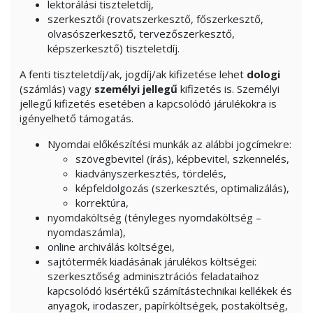
lektorálási tiszteletdíj,
szerkesztői (rovatszerkesztő, főszerkesztő,
olvasószerkesztő, tervezőszerkesztő,
képszerkesztő) tiszteletdíj.
A fenti tiszteletdíj/ak, jogdíj/ak kifizetése lehet
dologi
(számlás) vagy
személyi jellegű
kifizetés is. Személyi
jellegű kifizetés esetében a kapcsolódó járulékokra is
igényelhető támogatás.
Nyomdai előkészítési munkák az alábbi jogcímekre:
szövegbevitel (írás), képbevitel, szkennelés,
kiadványszerkesztés, tördelés,
képfeldolgozás (szerkesztés, optimalizálás),
korrektúra,
nyomdaköltség (tényleges nyomdaköltség –
nyomdaszámla),
online archiválás költségei,
sajtótermék kiadásának járulékos költségei:
szerkesztőség adminisztrációs feladataihoz
kapcsolódó kisértékű számítástechnikai kellékek és
anyagok, irodaszer, papírköltségek, postaköltség,