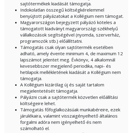
sajtótermékek kiadását támogatja.
Indokolatlan összegű költségkérelemmel
benyújtott pályázatokat a Kollégium nem támogat.
Magyarországon bejegyzett pályázó köteles a
támogatott kiadványt magyarországi székhelyű
vállalkozások segítségével (nyomda, szerverház,
programozók stb.) előállíttatni.
Támogatás csak olyan sajtótermék esetében
adható, amely évente minimum 4, de maximum 12
lapszámot jelentet meg. Évkönyv, 4 alkalomnál
kevesebbszer megjelenő periodika, napi- és
hetilapok mellékletének kiadását a Kollégium nem
támogatja.
A Kollégium kizárólag új és saját tartalom
megjelentetését támogatja.
Pályázni csak a sajtótermék közvetlen előállítási
költségeire lehet.
Támogatás főfoglalkozásúak munkabéreire, ezek
járulékaira, valamint visszaigényelhető általános
forgalmi adóra nem igényelhető és nem
számolható el.