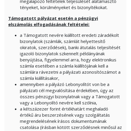
megalapozó feltételek teljesülését alátámasztó
tényeket, körülményeket és bizonyítékokat.
Támogatott pályázat esetén a pénzügyi
elszámolás elfogadásának feltételei:
a Támogatott nevére kiállított eredeti záradékolt
bizonylatok (számlák, számlát helyettesítő
okiratok, szerződések), banki átutalás teljesítését
igazoló bizonylatok szkennelt példányának
benyújtása, figyelemmel arra, hogy elektronikus
számla esetében a számla kiállítójának kell a
számlára rávezetni a pályázati azonosítószámot a
számla kiállításakor,
amennyiben a pályázó Lebonyolítót von be a
pályázati cél megvalósítása érdekében, úgy az
összes pénzügyi bizonylatnak vagy a Támogatott
vagy a Lebonyolító nevére kell szólnia,
a kétszázezer forint értékhatárt meghaladó
értékű áru beszerzésének vagy szolgáltatás
megrendelésének írásos dokumentumának
csatolása (írásban kötött szerződésnek minősül az