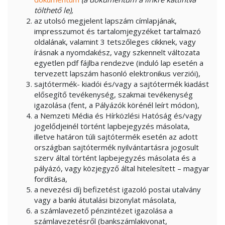
tölthető le),
az utolsó megjelent lapszám címlapjának,
impresszumot és tartalomjegyzéket tartalmazó
oldalának, valamint 3 tetszőleges cikknek, vagy
írásnak a nyomdakész, vagy szkennelt változata
egyetlen pdf fájlba rendezve (induló lap esetén a
tervezett lapszám hasonló elektronikus verziói),
sajtótermék- kiadói és/vagy a sajtótermék kiadást
elősegítő tevékenység, szakmai tevékenység
igazolása (fent, a Pályázók körénél leírt módon),
a Nemzeti Média és Hírközlési Hatóság és/vagy
jogelődjeinél történt lapbejegyzés másolata,
illetve határon túli sajtótermék esetén az adott
országban sajtótermék nyilvántartásra jogosult
szerv által történt lapbejegyzés másolata és a
pályázó, vagy közjegyző által hitelesített – magyar
fordítása,
a nevezési díj befizetést igazoló postai utalvány
vagy a banki átutalási bizonylat másolata,
a számlavezető pénzintézet igazolása a
számlavezetésről (bankszámlakivonat,