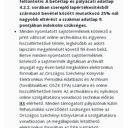
feltüntetni
.
A betétlap és pályázati adatlap
4.2.2. sorában szereplő lapértékesítésből
származó bevétel között mutatkozó 25%-nál
nagyobb eltérést a szakmai adatlap 9.
pontjában indokolni szükséges.
Minden nyomtatott sajtóterméknek kötelező a
print változat online-archiválása és ingyenes
hozzáférhetővé tétele, legkésőbb az adott
lapszám megjelenését követő fél éven belül,
illetve minden nyomtatott sajtóterméknek
kötelező a sajtótermék digitálisan archivált
anyagát egy éven belül megküldeni elektronikus
formában az Országos Széchényi Könyvtár
Elektronikus Periodika Adatbázis és Archívum
(továbbiakban: OSZK EPA) számára és online
hozzáférhetővé tenni. Az archiválásra és nyilvános
online szolgáltatásra vonatkozó technikai előírás
itt
elérhető. Minden támogatott pályázónak külön
felhasználási szerződést szükséges kötnie az
Országos Széchényi Könyvtárral a szolgáltatásra
vonatkozóan. (A megállapodás letölthető
elektronikus formában az EPA Irattárból