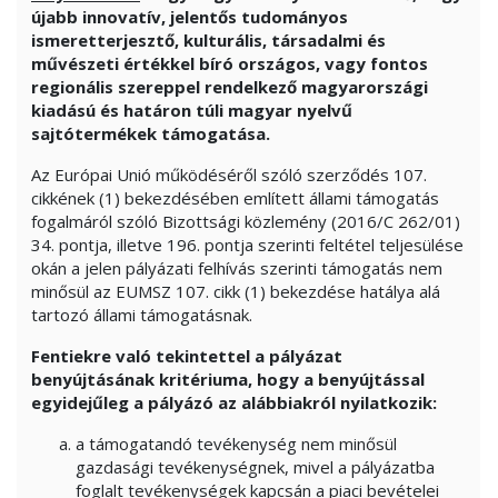
újabb innovatív, jelentős tudományos
ismeretterjesztő, kulturális, társadalmi és
művészeti értékkel bíró országos, vagy fontos
regionális szereppel rendelkező magyarországi
kiadású és határon túli magyar nyelvű
sajtótermékek támogatása.
Az Európai Unió működéséről szóló szerződés 107.
cikkének (1) bekezdésében említett állami támogatás
fogalmáról szóló Bizottsági közlemény (2016/C 262/01)
34. pontja, illetve 196. pontja szerinti feltétel teljesülése
okán a jelen pályázati felhívás szerinti támogatás nem
minősül az EUMSZ 107. cikk (1) bekezdése hatálya alá
tartozó állami támogatásnak.
Fentiekre való tekintettel a pályázat
benyújtásának kritériuma, hogy a benyújtással
egyidejűleg a pályázó az alábbiakról nyilatkozik:
a támogatandó tevékenység nem minősül
gazdasági tevékenységnek, mivel a pályázatba
foglalt tevékenységek kapcsán a piaci bevételei