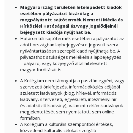
Magyarország területén letelepedett kiadók
esetében pályázatot kizárólag a
megpályázott sajtótermék Nemzeti Média és
Hírközlési Hatóságnál és/vagy jogelődjeinél
bejegyzett kiadója nyújthat be.
Határon túli sajtótermék esetében a pályázatot az
adott országban lapbejegyzésre jogosult szerv
nyilvántartásában szereplő kiadó nyújthatja be. A
pályázathoz szükséges mellékelni a lapbejegyzés
– pályázó, vagy közjegyző által hitelesített –
magyar fordítását is.
A Kollégium nem támogatja a pusztán egyéni, vagy
szervezeti önkifejezés, információközlés céljából
született kiadványok (blog, hírlevél, információs
kiadvány, szervezeti, egyesületi, intézményi hír-
és adatközlő kiadvány), valamint reklámkiadványok
megjelentetését sem nyomtatott, sem online
formában.
A Kollégium a kulturális szempontból értékes,
közvetlenül kulturális célokat szolgáló