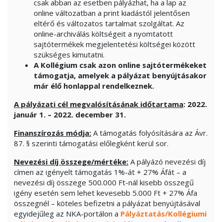
csak abban az esetben pályázhat, ha a lap az
online változatban a print kiadástól jelentősen
eltérő és változatos tartalmat szolgáltat. Az
online-archiválás költségeit a nyomtatott
sajtótermékek megjelentetési költségei között
szükséges kimutatni.
A Kollégium csak azon online sajtótermékeket
támogatja, amelyek a pályázat benyújtásakor
már élő honlappal rendelkeznek.
A pályázati cél megvalósításának időtartama
: 2022.
január 1. – 2022. december 31.
Finanszírozás módja:
A támogatás folyósítására az Ávr.
87. § szerinti támogatási előlegként kerül sor.
Nevezési díj összege/mértéke:
A pályázó nevezési díj
címen az igényelt támogatás 1%-át + 27% Áfát – a
nevezési díj összege 500.000 Ft-nál kisebb összegű
igény esetén sem lehet kevesebb 5.000 Ft + 27% Áfa
összegnél – köteles befizetni a pályázat benyújtásával
egyidejűleg az NKA-portálon a
Pályáztatás/Kollégiumi