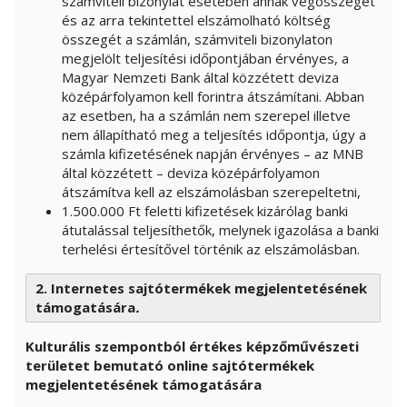
számviteli bizonylat esetében annak végösszegét
és az arra tekintettel elszámolható költség
összegét a számlán, számviteli bizonylaton
megjelölt teljesítési időpontjában érvényes, a
Magyar Nemzeti Bank által közzétett deviza
középárfolyamon kell forintra átszámítani. Abban
az esetben, ha a számlán nem szerepel illetve
nem állapítható meg a teljesítés időpontja, úgy a
számla kifizetésének napján érvényes – az MNB
által közzétett – deviza középárfolyamon
átszámítva kell az elszámolásban szerepeltetni,
1.500.000 Ft feletti kifizetések kizárólag banki
átutalással teljesíthetők, melynek igazolása a banki
terhelési értesítővel történik az elszámolásban.
2. Internetes sajtótermékek megjelentetésének
támogatására
.
Kulturális szempontból értékes képzőművészeti
területet bemutató online sajtótermékek
megjelentetésének támogatására