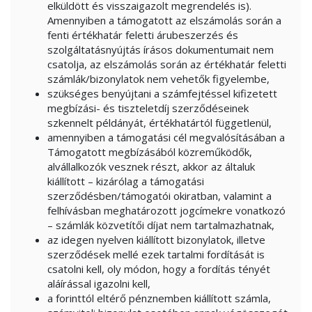
elküldött és visszaigazolt megrendelés is).
Amennyiben a támogatott az elszámolás során a
fenti értékhatár feletti árubeszerzés és
szolgáltatásnyújtás írásos dokumentumait nem
csatolja, az elszámolás során az értékhatár feletti
számlák/bizonylatok nem vehetők figyelembe,
szükséges benyújtani a számfejtéssel kifizetett
megbízási- és tiszteletdíj szerződéseinek
szkennelt példányát, értékhatártól függetlenül,
amennyiben a támogatási cél megvalósításában a
Támogatott megbízásából közreműködők,
alvállalkozók vesznek részt, akkor az általuk
kiállított – kizárólag a támogatási
szerződésben/támogatói okiratban, valamint a
felhívásban meghatározott jogcímekre vonatkozó
– számlák közvetítői díjat nem tartalmazhatnak,
az idegen nyelven kiállított bizonylatok, illetve
szerződések mellé ezek tartalmi fordítását is
csatolni kell, oly módon, hogy a fordítás tényét
aláírással igazolni kell,
a forinttól eltérő pénznemben kiállított számla,