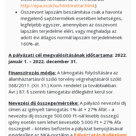
http://epa.oszk.hu/html/irattar.html
.)
Összevont lapszám beszámítása csak a havonta
megjelenő sajtótermékek esetében lehetséges,
legfeljebb egyszer, amennyiben az összevont
lapszám terjedelme eléri, vagy meghaladja az
adott évi átlagos normál lapszám terjedelmének
160%-át.
A pályázati cél megvalósításának időtartama
: 2022.
január 1. – 2022. december 31.
Finanszírozás módja:
A támogatás folyósítására az
államháztartásról szóló törvény végrehajtásáról szóló
368/2011. (XII. 31.) Korm. rendelet (a továbbiakban:
Ávr.) 87. § szerinti támogatási előlegként kerül sor.
Nevezési díj összege/mértéke:
A pályázó nevezési díj
címen az igényelt támogatás 1%-át + 27% Áfát – a
nevezési díj összege 500.000 Ft-nál kisebb összegű
igény esetén sem lehet kevesebb 5.000 Ft + 27% Áfa
összegnél – köteles befizetni a pályázat benyújtásával
egyidejűleg az NKA-portálon a
Pályáztatás/Kollégiumi