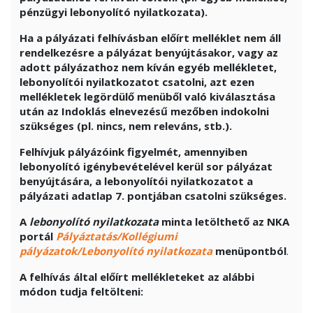
pénzügyi lebonyolító nyilatkozata).
Ha a pályázati felhívásban előírt melléklet nem áll
rendelkezésre a pályázat benyújtásakor, vagy az
adott pályázathoz nem kíván egyéb mellékletet,
lebonyolítói nyilatkozatot csatolni, azt ezen
mellékletek legördülő menüből való kiválasztása
után az Indoklás elnevezésű mezőben indokolni
szükséges (pl. nincs, nem releváns, stb.).
Felhívjuk pályázóink figyelmét, amennyiben
lebonyolító igénybevételével kerül sor pályázat
benyújtására, a lebonyolítói nyilatkozatot a
pályázati adatlap 7. pontjában csatolni szükséges.
A
lebonyolító nyilatkozat
a
minta letölthető az NKA
portál
Pályáztatás/Kollégiumi
pályázatok/Lebonyolító nyilatkozata
menüpontból
.
A felhívás által előírt mellékleteket az alábbi
módon tudja feltölteni: