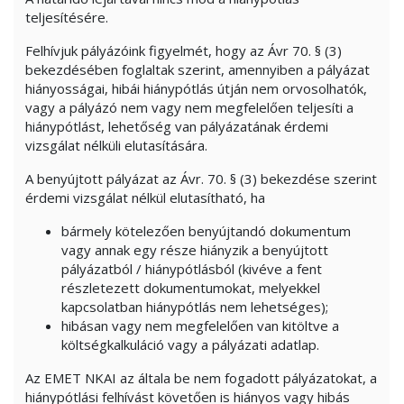
teljesítésére.
Felhívjuk pályázóink figyelmét, hogy az Ávr 70. § (3)
bekezdésében foglaltak szerint, amennyiben a pályázat
hiányosságai, hibái hiánypótlás útján nem orvosolhatók,
vagy a pályázó nem vagy nem megfelelően teljesíti a
hiánypótlást, lehetőség van pályázatának érdemi
vizsgálat nélküli elutasítására.
A benyújtott pályázat az Ávr. 70. § (3) bekezdése szerint
érdemi vizsgálat nélkül elutasítható, ha
bármely kötelezően benyújtandó dokumentum
vagy annak egy része hiányzik a benyújtott
pályázatból / hiánypótlásból (kivéve a fent
részletezett dokumentumokat, melyekkel
kapcsolatban hiánypótlás nem lehetséges);
hibásan vagy nem megfelelően van kitöltve a
költségkalkuláció vagy a pályázati adatlap.
Az EMET NKAI az általa be nem fogadott pályázatokat, a
hiánypótlási felhívást követően is hiányos vagy hibás