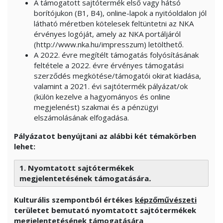
A támogatott sajtótermék első vagy hátsó
borítójukon (B1, B4), online-lapok a nyitóoldalon jól
látható méretben kötelesek feltüntetni az NKA
érvényes logóját, amely az NKA portáljáról
(http://www.nka.hu/impresszum) letölthető.
A 2022. évre megítélt támogatás folyósításának
feltétele a 2022. évre érvényes támogatási
szerződés megkötése/támogatói okirat kiadása,
valamint a 2021. évi sajtótermék pályázat/ok
(külön kezelve a hagyományos és online
megjelenést) szakmai és a pénzügyi
elszámolásának elfogadása.
Pályázatot benyújtani az alábbi két témakörben
lehet:
1. Nyomtatott sajtótermékek
megjelentetésének támogatására
.
Kulturális szempontból értékes
képzőművészeti
területet bemutató nyomtatott sajtótermékek
megjelentetésének támogatására