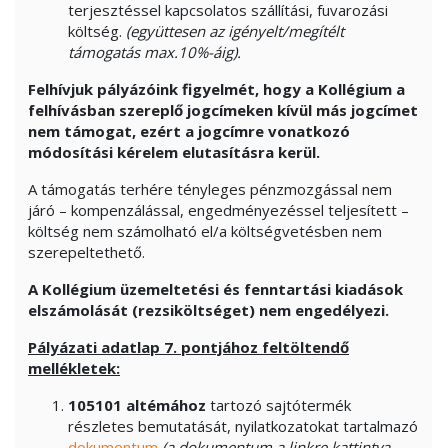
terjesztéssel kapcsolatos szállítási, fuvarozási
költség.
(együttesen az igényelt/megítélt
támogatás max.10%-áig).
Felhívjuk pályázóink figyelmét, hogy a Kollégium a
felhívásban szereplő jogcímeken kívül más jogcímet
nem támogat, ezért a jogcímre vonatkozó
módosítási kérelem elutasításra kerül.
A támogatás terhére tényleges pénzmozgással nem
járó – kompenzálással, engedményezéssel teljesített –
költség nem számolható el/a költségvetésben nem
szerepeltethető.
A Kollégium üzemeltetési és fenntartási kiadások
elszámolását (rezsiköltséget) nem engedélyezi.
Pályázati adatlap 7. pontjához feltöltendő
mellékletek:
105101 altémához
tartozó sajtótermék
részletes bemutatását, nyilatkozatokat tartalmazó
dokumentum
(a dokumentum a linkre kattintva