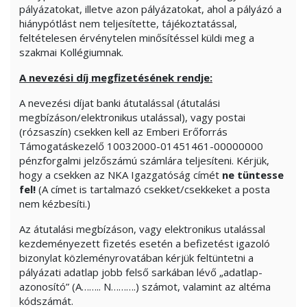
pályázatokat, illetve azon pályázatokat, ahol a pályázó a
hiánypótlást nem teljesítette, tájékoztatással,
feltételesen érvénytelen minősítéssel küldi meg a
szakmai Kollégiumnak.
A nevezési díj megfizetésének rendje:
A nevezési díjat banki átutalással (átutalási
megbízáson/elektronikus utalással), vagy postai
(rózsaszín) csekken kell az Emberi Erőforrás
Támogatáskezelő 10032000-01451461-00000000
pénzforgalmi jelzőszámú számlára teljesíteni. Kérjük,
hogy a csekken az NKA Igazgatóság címét
ne tüntesse
fel!
(A címet is tartalmazó csekket/csekkeket a posta
nem kézbesíti.)
Az átutalási megbízáson, vagy elektronikus utalással
kezdeményezett fizetés esetén a befizetést igazoló
bizonylat közleményrovatában kérjük feltüntetni a
pályázati adatlap jobb felső sarkában lévő „adatlap-
azonosító” (A…….. N……….) számot, valamint az altéma
kódszámát.