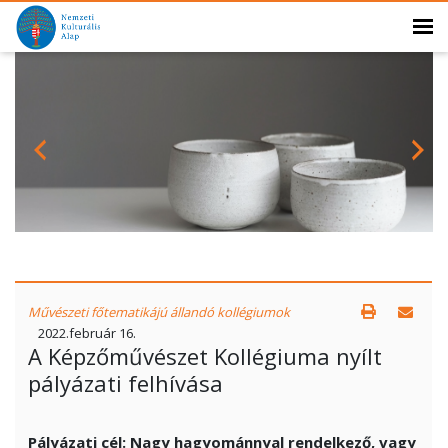
Művészeti főtematikájú állandó kollégiumok
2022.február 16.
A Képzőművészet Kollégiuma nyílt
pályázati felhívása
Pályázati cél:
Nagy hagyománnyal rendelkező, vagy