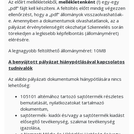
Az előírt mellékletekből,
mellékletenként
(!) egy-egy
„pdf” fájlt kell készíteni. A feltöltés előtt mindig végezzen
ellenőrzést, hogy a „pdf” állományok visszaolvashatóak-
e. Amennyiben a dokumentumok olvashatatlanok, az a
pályázat érvénytelenségét okozhatja! Szkennelés során
törekedjen a legkisebb képfelbontás (állományméret)
elérésére.
A legnagyobb feltölthető állományméret: 10MB
A benyújtott pályázat hiánypótlásával kapcsolatos
tudnivalók
Az alábbi pályázati dokumentumok hiánypótlására nincs
lehetőség:
105101 altémához tartozó sajtótermék részletes
bemutatását, nyilatkozatokat tartalmazó
dokumentum,
sajtótermék- kiadói és/vagy a sajtótermék kiadást
elősegítő tevékenység, szakmai tevékenység
igazolása,