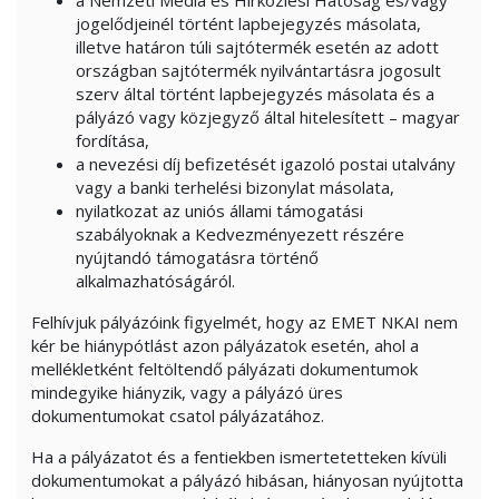
a Nemzeti Média és Hírközlési Hatóság és/vagy
jogelődjeinél történt lapbejegyzés másolata,
illetve határon túli sajtótermék esetén az adott
országban sajtótermék nyilvántartásra jogosult
szerv által történt lapbejegyzés másolata és a
pályázó vagy közjegyző által hitelesített – magyar
fordítása,
a nevezési díj befizetését igazoló postai utalvány
vagy a banki terhelési bizonylat másolata,
nyilatkozat az uniós állami támogatási
szabályoknak a Kedvezményezett részére
nyújtandó támogatásra történő
alkalmazhatóságáról.
Felhívjuk pályázóink figyelmét, hogy az EMET NKAI nem
kér be hiánypótlást azon pályázatok esetén, ahol a
mellékletként feltöltendő pályázati dokumentumok
mindegyike hiányzik, vagy a pályázó üres
dokumentumokat csatol pályázatához.
Ha a pályázatot és a fentiekben ismertetetteken kívüli
dokumentumokat a pályázó hibásan, hiányosan nyújtotta