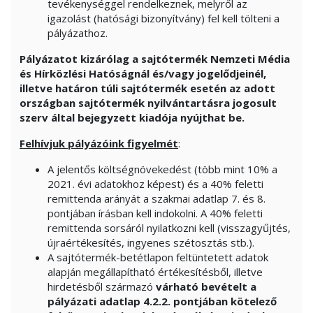
tevékenységgel rendelkeznek, melyről az
igazolást (hatósági bizonyítvány) fel kell tölteni a
pályázathoz.
Pályázatot kizárólag a sajtótermék Nemzeti Média
és Hírközlési Hatóságnál és/vagy jogelődjeinél,
illetve határon túli sajtótermék esetén az adott
országban sajtótermék nyilvántartásra jogosult
szerv által bejegyzett kiadója nyújthat be.
Felhívjuk pályázóink figyelmét
:
A jelentős költségnövekedést (több mint 10% a
2021. évi adatokhoz képest) és a 40% feletti
remittenda arányát a szakmai adatlap 7. és 8.
pontjában írásban kell indokolni. A 40% feletti
remittenda sorsáról nyilatkozni kell (visszagyűjtés,
újraértékesítés, ingyenes szétosztás stb.).
A sajtótermék-betétlapon feltüntetett adatok
alapján megállapítható értékesítésből, illetve
hirdetésből származó
várható bevételt a
pályázati adatlap 4.2.2. pontjában kötelező