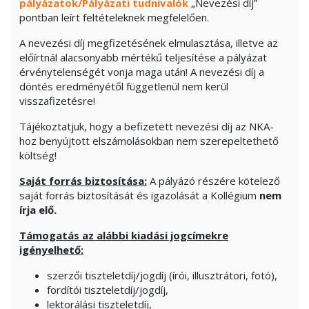
pályázatok/Pályázati tudnivalók
„Nevezési díj”
pontban leírt feltételeknek megfelelően.
A nevezési díj megfizetésének elmulasztása, illetve az
előírtnál alacsonyabb mértékű teljesítése a pályázat
érvénytelenségét vonja maga után! A nevezési díj a
döntés eredményétől függetlenül nem kerül
visszafizetésre!
Tájékoztatjuk, hogy a befizetett nevezési díj az NKA-
hoz benyújtott elszámolásokban nem szerepeltethető
költség!
Saját forrás biztosítása:
A pályázó részére kötelező
saját forrás biztosítását és igazolását a Kollégium
nem
írja elő.
Támogatás az alábbi kiadási jogcímekre
igényelhető:
szerzői tiszteletdíj/jogdíj (írói, illusztrátori, fotó),
fordítói tiszteletdíj/jogdíj,
lektorálási tiszteletdíj,