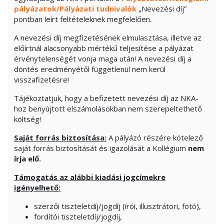
pályázatok/Pályázati tudnivalók
„Nevezési díj”
pontban leírt feltételeknek megfelelően.
A nevezési díj megfizetésének elmulasztása, illetve az
előírtnál alacsonyabb mértékű teljesítése a pályázat
érvénytelenségét vonja maga után! A nevezési díj a
döntés eredményétől függetlenül nem kerül
visszafizetésre!
Tájékoztatjuk, hogy a befizetett nevezési díj az NKA-
hoz benyújtott elszámolásokban nem szerepeltethető
költség!
Saját forrás biztosítása:
A pályázó részére kötelező
saját forrás biztosítását és igazolását a Kollégium
nem
írja elő.
Támogatás az alábbi kiadási jogcímekre
igényelhető:
szerzői tiszteletdíj/jogdíj (írói, illusztrátori, fotó),
fordítói tiszteletdíj/jogdíj,