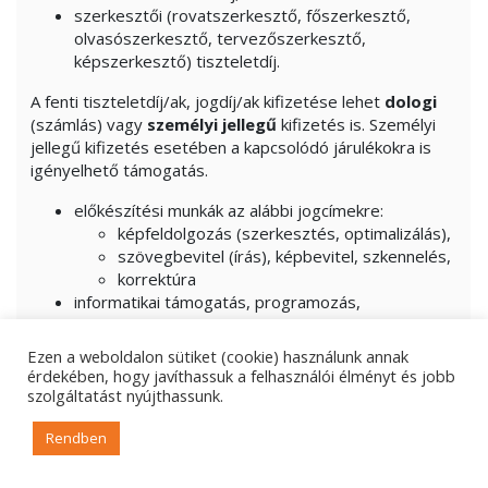
szerkesztői (rovatszerkesztő, főszerkesztő,
olvasószerkesztő, tervezőszerkesztő,
képszerkesztő) tiszteletdíj.
A fenti tiszteletdíj/ak, jogdíj/ak kifizetése lehet
dologi
(számlás) vagy
személyi jellegű
kifizetés is. Személyi
jellegű kifizetés esetében a kapcsolódó járulékokra is
igényelhető támogatás.
előkészítési munkák az alábbi jogcímekre:
képfeldolgozás (szerkesztés, optimalizálás),
szövegbevitel (írás), képbevitel, szkennelés,
korrektúra
informatikai támogatás, programozás,
rendszergazdai szerkesztés (bonyolultabb
portálszerkezetnél folyamatos kiadás),
Ezen a weboldalon sütiket (cookie) használunk annak
publikáció-megjelentetés (szolgáltatás),
érdekében, hogy javíthassuk a felhasználói élményt és jobb
sajtótermék kiadásának járulékos költségei:
szolgáltatást nyújthassunk.
szerkesztőség adminisztrációs feladataihoz
Rendben
kapcsolódó kisértékű számítástechnikai kellékek és
anyagok.
(együttesen az igényelt/megítélt
támogatás max.10%-áig).