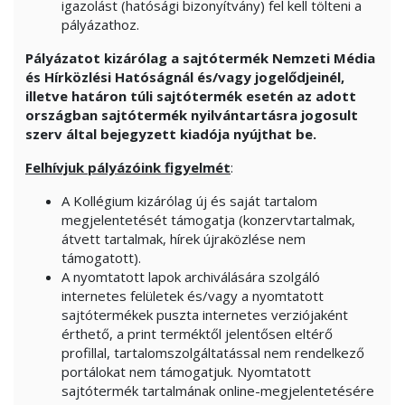
igazolást (hatósági bizonyítvány) fel kell tölteni a
pályázathoz.
Pályázatot kizárólag a sajtótermék Nemzeti Média
és Hírközlési Hatóságnál és/vagy jogelődjeinél,
illetve határon túli sajtótermék esetén az adott
országban sajtótermék nyilvántartásra jogosult
szerv által bejegyzett kiadója nyújthat be.
Felhívjuk pályázóink figyelmét
:
A Kollégium kizárólag új és saját tartalom
megjelentetését támogatja (konzervtartalmak,
átvett tartalmak, hírek újraközlése nem
támogatott).
A nyomtatott lapok archiválására szolgáló
internetes felületek és/vagy a nyomtatott
sajtótermékek puszta internetes verziójaként
érthető, a print terméktől jelentősen eltérő
profillal, tartalomszolgáltatással nem rendelkező
portálokat nem támogatjuk. Nyomtatott
sajtótermék tartalmának online-megjelentetésére