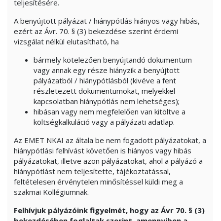
teljesítésére.
A benyújtott pályázat / hiánypótlás hiányos vagy hibás,
ezért az Ávr. 70. § (3) bekezdése szerint érdemi
vizsgálat nélkül elutasítható, ha
bármely kötelezően benyújtandó dokumentum
vagy annak egy része hiányzik a benyújtott
pályázatból / hiánypótlásból (kivéve a fent
részletezett dokumentumokat, melyekkel
kapcsolatban hiánypótlás nem lehetséges);
hibásan vagy nem megfelelően van kitöltve a
költségkalkuláció vagy a pályázati adatlap.
Az EMET NKAI az általa be nem fogadott pályázatokat, a
hiánypótlási felhívást követően is hiányos vagy hibás
pályázatokat, illetve azon pályázatokat, ahol a pályázó a
hiánypótlást nem teljesítette, tájékoztatással,
feltételesen érvénytelen minősítéssel küldi meg a
szakmai Kollégiumnak.
Felhívjuk pályázóink figyelmét, hogy az Ávr 70. § (3)
bekezdésében foglaltak szerint, amennyiben a