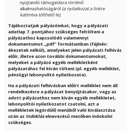
nyújtandó támogatásra történő
alkalmazhatóságáról
(a nyilatkozat a linkre
kattintva tölthető le),
Tájékoztatjuk pályázóinkat, hogy a pályázati
adatlap 7. pontjához szükséges feltölteni a
pályázathoz kapcsolódó valamennyi
dokumentumot „pdf” formátumban (fájlnév:
ékezetek nélkül), amelyeket jelen pályázati felhívás
előír, illetve azon további dokumentumokat,
melyeket a pályázó egyéb mellékletként
pályázatához fel kíván tölteni (pl. egyéb melléklet,
pénzügyi lebonyolító nyilatkozata).
Ha a pályázati felhívásban előírt melléklet nem áll
rendelkezésre a pályázat benyújtásakor, vagy az
adott pályázathoz nem kíván egyéb mellékletet,
lebonyolítói nyilatkozatot csatolni, azt a
mellékletek legördülő menüből való kiválasztása
után az
Indoklás
elnevezésű mezőben indokolni
szükséges.