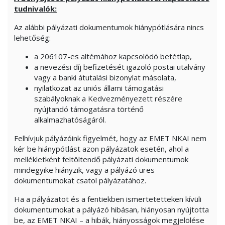
tudnivalók:
Az alábbi pályázati dokumentumok hiánypótlására nincs
lehetőség:
a 206107-es altémához kapcsolódó betétlap,
a nevezési díj befizetését igazoló postai utalvány
vagy a banki átutalási bizonylat másolata,
nyilatkozat az uniós állami támogatási
szabályoknak a Kedvezményezett részére
nyújtandó támogatásra történő
alkalmazhatóságáról.
Felhívjuk pályázóink figyelmét, hogy az EMET NKAI nem
kér be hiánypótlást azon pályázatok esetén, ahol a
mellékletként feltöltendő pályázati dokumentumok
mindegyike hiányzik, vagy a pályázó üres
dokumentumokat csatol pályázatához.
Ha a pályázatot és a fentiekben ismertetetteken kívüli
dokumentumokat a pályázó hibásan, hiányosan nyújtotta
be, az EMET NKAI – a hibák, hiányosságok megjelölése