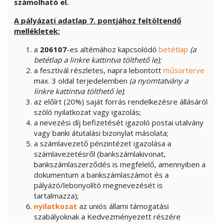
számolható el.
A pályázati adatlap 7. pontjához feltöltendő
mellékletek:
a
206107
-es altémához kapcsolódó
betétlap
(a
betétlap a linkre kattintva tölthető le);
a fesztivál részletes, napra lebontott
műsorterve
max. 3 oldal terjedelemben
(a nyomtatvány a
linkre kattintva tölthető le)
;
az előírt (20%) saját forrás rendelkezésre állásáról
szóló nyilatkozat vagy igazolás;
a nevezési díj befizetését igazoló postai utalvány
vagy banki átutalási bizonylat másolata;
a számlavezető pénzintézet igazolása a
számlavezetésről (bankszámlakivonat,
bankszámlaszerződés is megfelelő, amennyiben a
dokumentum a bankszámlaszámot és a
pályázó/lebonyolító megnevezését is
tartalmazza);
nyilatkozat
az uniós állami támogatási
szabályoknak a Kedvezményezett részére