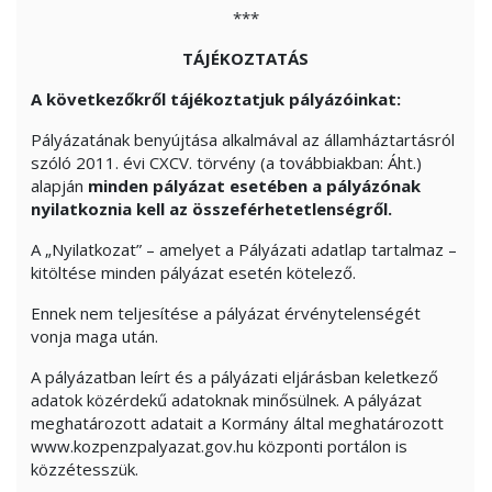
***
TÁJÉKOZTATÁS
A következőkről tájékoztatjuk pályázóinkat:
Pályázatának benyújtása alkalmával az államháztartásról
szóló 2011. évi CXCV. törvény (a továbbiakban: Áht.)
alapján
minden pályázat esetében a pályázónak
nyilatkoznia kell az összeférhetetlenségről.
A „Nyilatkozat” – amelyet a Pályázati adatlap tartalmaz –
kitöltése minden pályázat esetén kötelező.
Ennek nem teljesítése a pályázat érvénytelenségét
vonja maga után.
A pályázatban leírt és a pályázati eljárásban keletkező
adatok közérdekű adatoknak minősülnek. A pályázat
meghatározott adatait a Kormány által meghatározott
www.kozpenzpalyazat.gov.hu központi portálon is
közzétesszük.