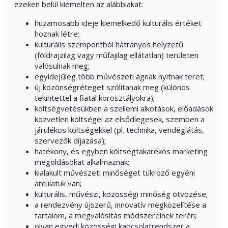
ezeken belül kiemelten az alábbiakat:
huzamosabb ideje kiemelkedő kulturális értéket
hoznak létre;
kulturális szempontból hátrányos helyzetű
(földrajzilag vagy műfajilag ellátatlan) területen
valósulnak meg;
egyidejűleg több művészeti ágnak nyitnak teret;
új közönségréteget szólítanak meg (különös
tekintettel a fiatal korosztályokra);
költségvetésükben a szellemi alkotások, előadások
közvetlen költségei az elsődlegesek, szemben a
járulékos költségekkel (pl. technika, vendéglátás,
szervezők díjazása);
hatékony, és egyben költségtakarékos marketing
megoldásokat alkalmaznak;
kialakult művészeti minőséget tükröző egyéni
arculatuk van;
kulturális, művészi, közösségi minőség ötvözése;
a rendezvény újszerű, innovatív megközelítése a
tartalom, a megvalósítás módszereinek terén;
olyan egyedi közösségi kapcsolatrendszer a