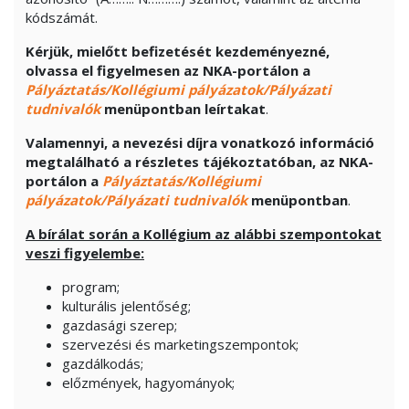
kódszámát.
Kérjük, mielőtt befizetését kezdeményezné,
olvassa el figyelmesen az NKA-portálon a
Pályáztatás/Kollégiumi pályázatok/Pályázati
tudnivalók
menüpontban leírtakat
.
Valamennyi, a nevezési díjra vonatkozó információ
megtalálható a részletes tájékoztatóban, az NKA-
portálon a
Pályáztatás/Kollégiumi
pályázatok/Pályázati tudnivalók
menüpontban
.
A bírálat során a Kollégium az alábbi szempontokat
veszi figyelembe:
program;
kulturális jelentőség;
gazdasági szerep;
szervezési és marketingszempontok;
gazdálkodás;
előzmények, hagyományok;