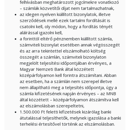
felhívásban meghatározott jogcímekre vonatkozó
– számlák közvetítői díjat nem tartalmazhatnak,
az idegen nyelven kiállított bizonylatok, illetve
szerződések mellé ezek tartalmi fordítását is
csatolni kell, oly módon, hogy a fordítás tényét
aláírással igazolni kell,
a forinttól eltérő pénznemben kiállított számla,
számviteli bizonylat esetében annak végösszegét
és az arra tekintettel elszámolható költség
összegét a számlán, számviteli bizonylaton
megjelölt teljesítési időpontjában érvényes, a
Magyar Nemzeti Bank által közzétett
középárfolyamon kell forintra átszámítani. Abban
az esetben, ha a számlán nem szerepel illetve
nem állapítható meg a teljesítés időpontja, úgy a
számla kifizetésének napján érvényes – az MNB
által közzétett – középárfolyamon átszámítva kell
az elszámolásban szerepeltetni,
1.500.000 Ft feletti kifizetések kizárólag banki
átutalással teljesíthetők, melynek igazolása a banki
terhelési értesítővel történik az elszámolásban.