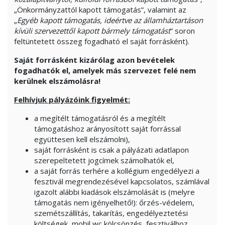
„Önkormányzattól kapott támogatás”, valamint az
„
Egyéb kapott támogatás, ideértve az államháztartáson
kívüli szervezettől kapott bármely támogatást
” soron
feltüntetett összeg fogadható el saját forrásként).
Saját forrásként kizárólag azon bevételek
fogadhatók el, amelyek más szervezet felé nem
kerülnek elszámolásra!
Felhívjuk pályázóink figyelmét:
a megítélt támogatásról és a megítélt
támogatáshoz arányosított saját forrással
együttesen kell elszámolni),
saját forrásként is csak a pályázati adatlapon
szerepeltetett jogcímek számolhatók el,
a saját forrás terhére a kollégium engedélyezi a
fesztivál megrendezésével kapcsolatos, számlával
igazolt alábbi kiadások elszámolását is (melyre
támogatás nem igényelhető!): őrzés-védelem,
szemétszállítás, takarítás, engedélyeztetési
költségek, mobil wc kölcsönzés, fesztiválhoz