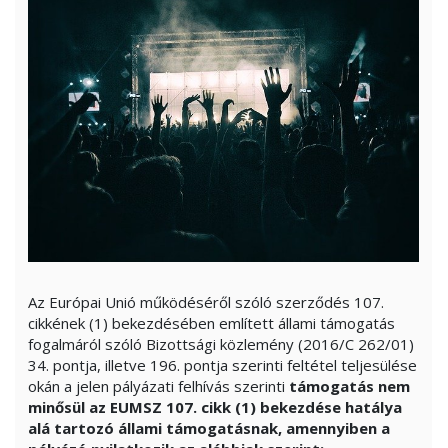
Az Európai Unió működéséről szóló szerződés 107.
cikkének (1) bekezdésében említett állami támogatás
fogalmáról szóló Bizottsági közlemény (2016/C 262/01)
34. pontja, illetve 196. pontja szerinti feltétel teljesülése
okán a jelen pályázati felhívás szerinti
támogatás nem
minősül az EUMSZ 107. cikk (1) bekezdése hatálya
alá tartozó állami támogatásnak, amennyiben a