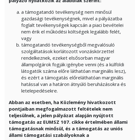
pályázó nyilatkozik az alábbiak szerint:
a támogatandó tevékenység nem minősül
gazdasági tevékenységnek, mivel a pályázatba
foglalt tevékenységek kapcsán a piaci bevételei
nem érik el működési költségek legalább felét,
vagy
támogatandó tevékenységből megvalósuló
szolgáltatások korlátozott vonzáskörzettel
rendelkeznek, ezeket elsősorban magyar
állampolgárok fogják igénybe venni (és a külföldi
látogatók száma előre láthatóan marginális lesz),
és ezért a támogatás előreláthatóan marginális
hatással van a határon átnyúló beruházásokra és
letelepedésekre.
Abban az esetben, ha Közlemény hivatkozott
pontjaiban megfogalmazott feltételek nem
teljesülnek, a jelen pályázat alapján nyújtott
támogatás az EUMSZ 107. cikke értelmében állami
támogatásnak minősül, és a támogatás az uniós
állami támogatási szabályoknak a