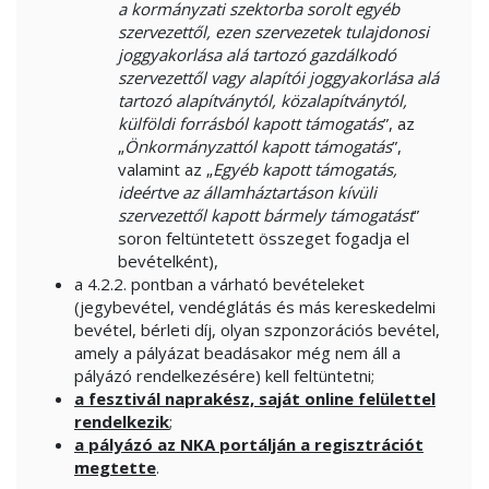
a kormányzati szektorba sorolt egyéb
szervezettől, ezen szervezetek tulajdonosi
joggyakorlása alá tartozó gazdálkodó
szervezettől vagy alapítói joggyakorlása alá
tartozó alapítványtól, közalapítványtól,
külföldi forrásból kapott támogatás
”, az
„
Önkormányzattól kapott támogatás
”,
valamint az „
Egyéb kapott támogatás,
ideértve az államháztartáson kívüli
szervezettől kapott bármely támogatást
”
soron feltüntetett összeget fogadja el
bevételként),
a 4.2.2. pontban a várható bevételeket
(jegybevétel, vendéglátás és más kereskedelmi
bevétel, bérleti díj, olyan szponzorációs bevétel,
amely a pályázat beadásakor még nem áll a
pályázó rendelkezésére) kell feltüntetni;
a fesztivál naprakész, saját online felülettel
rendelkezik
;
a pályázó az NKA portálján a regisztrációt
megtette
.