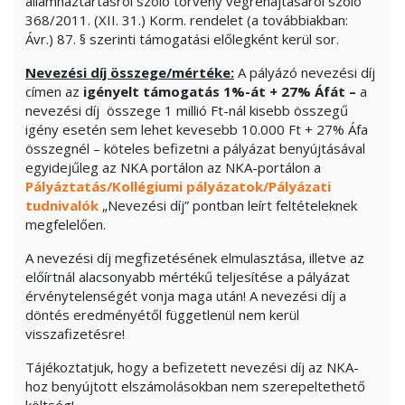
államháztartásról szóló törvény végrehajtásáról szóló
368/2011. (XII. 31.) Korm. rendelet (a továbbiakban:
Ávr.) 87. § szerinti támogatási előlegként kerül sor.
Nevezési díj összege/mértéke:
A pályázó nevezési díj
címen az
igényelt támogatás 1%-át + 27% Áfát
–
a
nevezési díj összege 1 millió Ft-nál kisebb összegű
igény esetén sem lehet kevesebb 10.000 Ft + 27% Áfa
összegnél – köteles befizetni a pályázat benyújtásával
egyidejűleg az NKA portálon az NKA-portálon a
Pályáztatás/Kollégiumi pályázatok/Pályázati
tudnivalók
„Nevezési díj” pontban leírt feltételeknek
megfelelően.
A nevezési díj megfizetésének elmulasztása, illetve az
előírtnál alacsonyabb mértékű teljesítése a pályázat
érvénytelenségét vonja maga után! A nevezési díj a
döntés eredményétől függetlenül nem kerül
visszafizetésre!
Tájékoztatjuk, hogy a befizetett nevezési díj az NKA-
hoz benyújtott elszámolásokban nem szerepeltethető