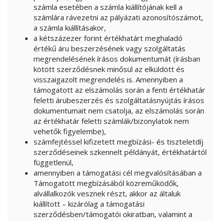
számla esetében a számla kiállítójának kell a
számlára rávezetni az pályázati azonosítószámot,
a számla kiállításakor,
a kétszázezer forint értékhatárt meghaladó
értékű áru beszerzésének vagy szolgáltatás
megrendelésének írásos dokumentumát (írásban
kötött szerződésnek minősül az elküldött és
visszaigazolt megrendelés is. Amennyiben a
támogatott az elszámolás során a fenti értékhatár
feletti árubeszerzés és szolgáltatásnyújtás írásos
dokumentumait nem csatolja, az elszámolás során
az értékhatár feletti számlák/bizonylatok nem
vehetők figyelembe),
számfejtéssel kifizetett megbízási- és tiszteletdíj
szerződéseinek szkennelt példányát, értékhatártól
függetlenül,
amennyiben a támogatási cél megvalósításában a
Támogatott megbízásából közreműködők,
alvállalkozók vesznek részt, akkor az általuk
kiállított – kizárólag a támogatási
szerződésben/támogatói okiratban, valamint a