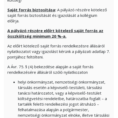
költség!
Saját forrás biztosítása
:
A pályázó részére kötelező
saját forrás biztosítását és igazolását a kollégium
előírja.
A pályázó részére előírt kötelező saját forrás az
összköltség minimum 20 %-a.
Az előírt kötelező saját forrás rendelkezésre állásáról
nyilatkozatot vagy igazolást kérünk a pályázati adatlap 7.
pontjához feltölteni.
A Ávr. 75. § (4) bekezdése alapján a saját forrás
rendelkezésére állásáról szóló nyilatkozaton
helyi önkormányzat, nemzetiségi önkormányzat,
társulás esetén a képviselő-testületi, társulási
tanácsi határozatot, vagy a képviselő-testület
költségvetési rendeletbe, határozatba foglalt – a
tartalék feletti rendelkezési jogot átruházó –
felhatalmazása alapján a polgármester,
nemzetiségi önkormányzat elnöke, illetve társulási