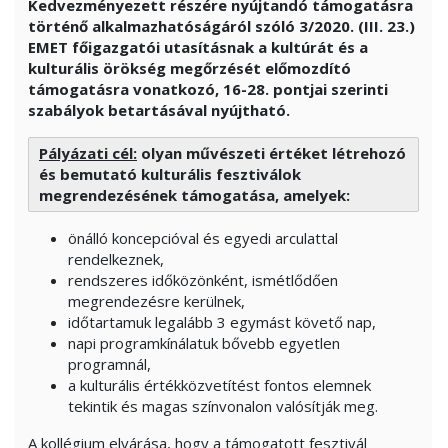
Kedvezményezett részére nyújtandó támogatásra
történő alkalmazhatóságáról szóló 3/2020. (III. 23.)
EMET főigazgatói utasításnak a kultúrát és a
kulturális örökség megőrzését előmozdító
támogatásra vonatkozó, 16-28. pontjai szerinti
szabályok betartásával nyújtható.
Pályázati cél:
olyan művészeti értéket létrehozó
és bemutató kulturális fesztiválok
megrendezésének támogatása, amelyek:
önálló koncepcióval és egyedi arculattal
rendelkeznek,
rendszeres időközönként, ismétlődően
megrendezésre kerülnek,
időtartamuk legalább 3 egymást követő nap,
napi programkínálatuk bővebb egyetlen
programnál,
a kulturális értékközvetítést fontos elemnek
tekintik és magas színvonalon valósítják meg.
A kollégium elvárása, hogy a támogatott fesztivál