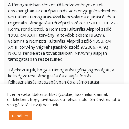
A támogatásban részesülő kedvezményezettek
összhangban az európai uniós versenyjogi értelemben
vett állami támogatásokkal kapcsolatos eljárásról és a
regionális támogatási térképről szóló 37/2011. (III. 22.)
Korm. rendelettel, a Nemzeti Kulturális Alapról szóló
1993. évi XXIII. törvény (a továbbiakban: NKAtv.),
valamint a Nemzeti Kulturális Alapról szóló 1993. évi
XXIII. törvény végrehajtásáról szóló 9/2006. (V. 9.)
NKÖM-rendelet (a továbbiakban: NKAvhr.) alapján
támogatásban részesülnek.
Tájékoztatjuk, hogy a támogatási igény jogosságát, a
költségvetési támogatás és a saját forrás
felhasználását jogszabályban és a támogatási
szerződésben/támogatói okiratban vagy az általános
szerződési feltételekben meghatározott szervek
Ezen a weboldalon sütiket (cookie) használunk annak
érdekében, hogy javíthassuk a felhasználói élményt és jobb
ellenőrizhetik. A támogatás felhasználásával kapcsolatos
szolgáltatást nyújthassunk.
ellenőrzés-tűrési és adatszolgáltatási kötelezettségére
vonatkozó további szabályokat az Áht. 54. §, továbbá az
Rendben
Ávr. 100. § tartalmazza.
Felhívjuk továbbá figyelmét, hogy az Emberi Erőforrás