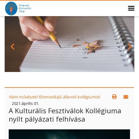
Nem művészeti főtematikájú állandó kollégiumok
2021.április 01.
A Kulturális Fesztiválok Kollégiuma
nyílt pályázati felhívása