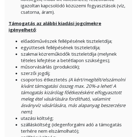
igazoltan kapcsolódó közüzemi fogyasztások (víz,
csatorna, áram).
Támogatás az alábbi kiadási jogcímekre
igényelhető
:
előadóművészek fellépésének tiszteletdíja;
együttesek fellépésének tiszteletdíja;
szakmai közreműködők tiszteletdíja (melynek
tételes kifejtése a betétlapon szükséges);
műsorvásárlás (produkciók);
szerzői jogdíj;
csoportos étkeztetés
(A kért/megítélt/elszámolni
kívánt támogatási összeg max. 20%-a lehet! A
támogatás kizárólag főétkezésként elfogyasztott
meleg étel vásárlására fordítható, valamint
ásványvíz vásárlására, más alapanyag beszerzésre
nem)
;
utazási költség;
szállásköltség (idegenforgalmi adó a támogatás
terhére nem elszámolható);