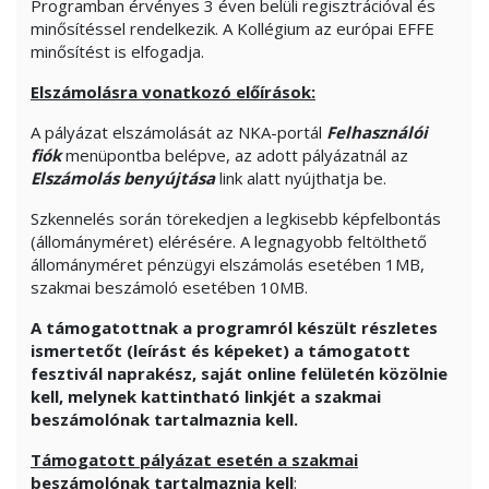
Programban érvényes 3 éven belüli regisztrációval és
minősítéssel rendelkezik. A Kollégium az európai EFFE
minősítést is elfogadja.
Elszámolásra vonatkozó előírások:
A pályázat elszámolását az NKA-portál
Felhasználói
fiók
menüpontba belépve, az adott pályázatnál az
Elszámolás benyújtása
link alatt nyújthatja be.
Szkennelés során törekedjen a legkisebb képfelbontás
(állományméret) elérésére. A legnagyobb feltölthető
állományméret pénzügyi elszámolás esetében 1MB,
szakmai beszámoló esetében 10MB.
A támogatottnak a programról készült részletes
ismertetőt (leírást és képeket) a támogatott
fesztivál naprakész, saját online felületén közölnie
kell, melynek kattintható linkjét a szakmai
beszámolónak tartalmaznia kell.
Támogatott pályázat esetén a szakmai
beszámolónak tartalmaznia kell
: