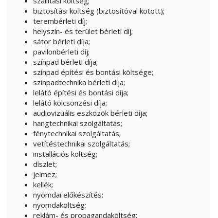
szállítási költség;
biztosítási költség (biztosítóval kötött);
terembérleti díj;
helyszín- és terület bérleti díj;
sátor bérleti díja;
pavilonbérleti díj;
színpad bérleti díja;
színpad építési és bontási költsége;
színpadtechnika bérleti díja;
lelátó építési és bontási díja;
lelátó kölcsönzési díja;
audiovizuális eszközök bérleti díja;
hangtechnikai szolgáltatás;
fénytechnikai szolgáltatás;
vetítéstechnikai szolgáltatás;
installációs költség;
díszlet;
jelmez;
kellék;
nyomdai előkészítés;
nyomdaköltség;
reklám- és propagandaköltség;