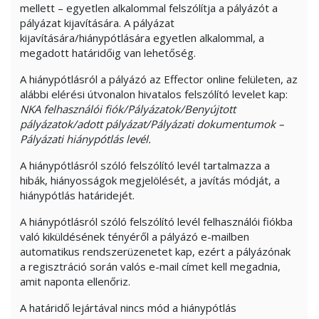
mellett – egyetlen alkalommal felszólítja a pályázót a
pályázat kijavítására. A pályázat
kijavítására/hiánypótlására egyetlen alkalommal, a
megadott határidőig van lehetőség.
A hiánypótlásról a pályázó az Effector online felületen, az
alábbi elérési útvonalon hivatalos felszólító levelet kap:
NKA felhasználói fiók/Pályázatok/Benyújtott
pályázatok/adott pályázat/Pályázati dokumentumok –
Pályázati hiánypótlás levél.
A hiánypótlásról szóló felszólító levél tartalmazza a
hibák, hiányosságok megjelölését, a javítás módját, a
hiánypótlás határidejét.
A hiánypótlásról szóló felszólító levél felhasználói fiókba
való kiküldésének tényéről a pályázó e-mailben
automatikus rendszerüzenetet kap, ezért a pályázónak
a regisztráció során valós e-mail címet kell megadnia,
amit naponta ellenőriz.
A határidő lejártával nincs mód a hiánypótlás