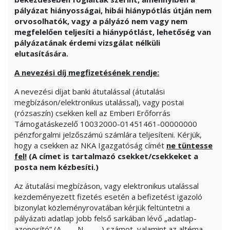
pályázat hiányosságai, hibái hiánypótlás útján nem
orvosolhatók, vagy a pályázó nem vagy nem
megfelelően teljesíti a hiánypótlást, lehetőség van
pályázatának érdemi vizsgálat nélküli
elutasítására.
A nevezési díj megfizetésének rendje:
A nevezési díjat banki átutalással (átutalási
megbízáson/elektronikus utalással), vagy postai
(rózsaszín) csekken kell az Emberi Erőforrás
Támogatáskezelő 10032000-01451461-00000000
pénzforgalmi jelzőszámú számlára teljesíteni. Kérjük,
hogy a csekken az NKA Igazgatóság címét
ne tüntesse
fel!
(A címet is tartalmazó csekket/csekkeket a
posta nem kézbesíti.)
Az átutalási megbízáson, vagy elektronikus utalással
kezdeményezett fizetés esetén a befizetést igazoló
bizonylat közleményrovatában kérjük feltüntetni a
pályázati adatlap jobb felső sarkában lévő „adatlap-
azonosító” (A…….. N……….) számot, valamint az altéma