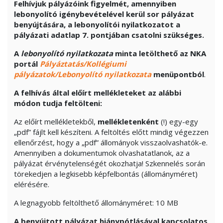
Felhívjuk pályázóink figyelmét, amennyiben
lebonyolító igénybevételével kerül sor pályázat
benyújtására, a lebonyolítói nyilatkozatot a
pályázati adatlap 7. pontjában csatolni szükséges.
A
lebonyolító nyilatkozat
a
minta letölthető az NKA
portál
Pályáztatás/Kollégiumi
pályázatok/Lebonyolító nyilatkozata
menüpontból
.
A felhívás által előírt mellékleteket az alábbi
módon tudja feltölteni:
Az előírt mellékletekből,
mellékletenként
(!) egy-egy
„pdf” fájlt kell készíteni. A feltöltés előtt mindig végezzen
ellenőrzést, hogy a „pdf” állományok visszaolvashatók-e.
Amennyiben a dokumentumok olvashatatlanok, az a
pályázat érvénytelenségét okozhatja! Szkennelés során
törekedjen a legkisebb képfelbontás (állományméret)
elérésére.
A legnagyobb feltölthető állományméret: 10 MB
A benyújtott pályázat hiánypótlásával kapcsolatos