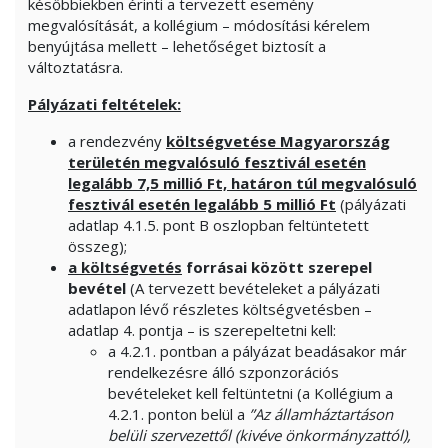
későbbiekben érinti a tervezett esemény
megvalósítását, a kollégium – módosítási kérelem
benyújtása mellett – lehetőséget biztosít a
változtatásra.
Pályázati feltételek:
a rendezvény
költségvetése Magyarország
területén megvalósuló fesztivál esetén
legalább 7,5 millió Ft, határon túl megvalósuló
fesztivál esetén legalább 5 millió Ft
(pályázati
adatlap 4.1.5. pont B oszlopban feltüntetett
összeg);
a költségvetés
forrásai között szerepel
bevétel
(A tervezett bevételeket a pályázati
adatlapon lévő részletes költségvetésben –
adatlap 4. pontja – is szerepeltetni kell:
a 4.2.1. pontban a pályázat beadásakor már
rendelkezésre álló szponzorációs
bevételeket kell feltüntetni (a Kollégium a
4.2.1. ponton belül a
”Az államháztartáson
belüli szervezettől (kivéve önkormányzattól),