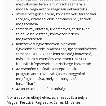
megvalósítás terén, ami mások számára is
modell-, vagy akár országosan példaértékű;
széles rétegek elérése, korosztályok, társadalmi
rétegek, kihívással élők, hátrányos helyzetűek
megszólítása;
társadalmi, oktatási, tudományos, terület- és
településfejlesztési, környezetvédelmi
megközelítések;
nemzetközi egyezmények, ajánlások
figyelembevétele, alkalmazása, így népművészeti
témában UNESCO szellemi örökség konvenció,
más kulturális esemény esetében UNESCO
kulturális kifejezések sokszínűsége konvenció;
az esemény céljának, koncepciójának,
programjainak rövid, világos és meggyőző
megfogalmazása, mely sajtóanyagként is
használható,
az online megjelenés minősége.
A bírálat során előnyt élvez az a fesztivál, amely a
Magyar Fesztivál Regisztrációs- és Minősítési