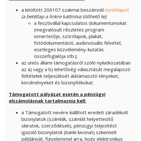
a kitöltött 206107 szakmai beszámoló
betétlapot
(a betétlap a linkre kattintva tölthető le);
a fesztivállal kapcsolatos dokumentumokat
(megvalósult részletes program
ismertetője, szórólapok, plakát,
fotódokumentáció, audiovizuális felvétel,
esetleges közvélemény-kutatás
összefoglalója stb.);
az uniós állami támogatásról szóló nyilatkozatában
az a) vagy a b) lehetőség választását megalapozó
feltételek teljesülését alátámasztó tényeket,
körülményeket és bizonyítékokat.
Támogatott pályázat esetén a pénzügyi
elszámolásnak tartalmaznia kell:
a Támogatott nevére kiállított eredeti záradékolt
bizonylatok (számlák, számlát helyettesítő
okiratok, szerződések), pénzügyi teljesítést
igazoló bizonylatok (banki kivonat) szkennelt
példányát, figyelemmel arra, hogy elektronikus