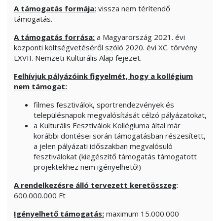
A támogatás formája:
vissza nem térítendő
támogatás.
A támogatás forrása:
a Magyarország 2021. évi
központi költségvetéséről szóló 2020. évi XC. törvény
LXVII. Nemzeti Kulturális Alap fejezet.
Felhívjuk pályázóink figyelmét, hogy a kollégium
nem támogat:
filmes fesztiválok, sportrendezvények és
településnapok megvalósítását célzó pályázatokat,
a Kulturális Fesztiválok Kollégiuma által már
korábbi döntései során támogatásban részesített,
a jelen pályázati időszakban megvalósuló
fesztiválokat (kiegészítő támogatás támogatott
projektekhez nem igényelhető!)
A rendelkezésre álló tervezett keretösszeg
:
600.000.000 Ft
Igényelhető támogatás:
maximum 15.000.000