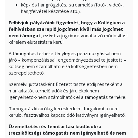
kép- és hangrögzítés, streamelés (fotó-, videó-,
hangfelvétel készítése stb.).
Felhívjuk pályázóink figyelmét, hogy a Kollégium a
felhívásban szereplő jogcímen kívül más jogcímet
nem támogat, ezért a
jogcímre vonatkozó módosítási
kérelem elutasításra kerül.
A támogatás terhére tényleges pénzmozgással nem
járó – kompenzálással, engedményezéssel teljesített –
költség nem számolható el/a költségvetésben nem
szerepeltethető.
Személyi juttatásként fizetett tiszteletdíj részeként a
munkáltatót terhelő adók és járulékok nem
igényelhetők/nem számolhatók el a támogatás terhére.
Támogatás kizárólag kereskedelmi forgalomba nem
kerülő, fesztiválhoz kapcsolódó kiadványra igényelhető.
Üzemeltetési és fenntartási kiadásokra
(rezsiköltség) támogatás nem igényelhető és nem