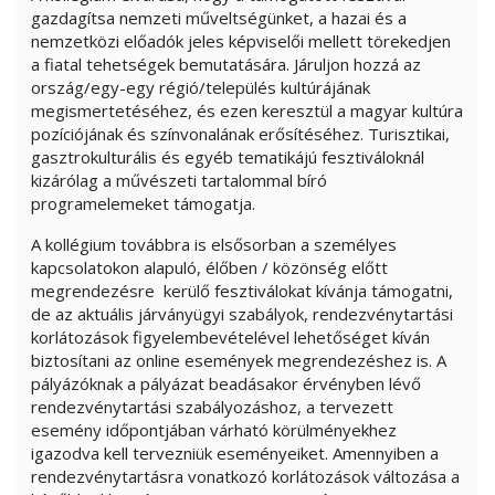
gazdagítsa nemzeti műveltségünket, a hazai és a
nemzetközi előadók jeles képviselői mellett törekedjen
a fiatal tehetségek bemutatására. Járuljon hozzá az
ország/egy-egy régió/település kultúrájának
megismertetéséhez, és ezen keresztül a magyar kultúra
pozíciójának és színvonalának erősítéséhez. Turisztikai,
gasztrokulturális és egyéb tematikájú fesztiváloknál
kizárólag a művészeti tartalommal bíró
programelemeket támogatja.
A kollégium továbbra is elsősorban a személyes
kapcsolatokon alapuló, élőben / közönség előtt
megrendezésre kerülő fesztiválokat kívánja támogatni,
de az aktuális járványügyi szabályok, rendezvénytartási
korlátozások figyelembevételével lehetőséget kíván
biztosítani az online események megrendezéshez is. A
pályázóknak a pályázat beadásakor érvényben lévő
rendezvénytartási szabályozáshoz, a tervezett
esemény időpontjában várható körülményekhez
igazodva kell tervezniük eseményeiket. Amennyiben a
rendezvénytartásra vonatkozó korlátozások változása a