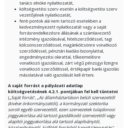
tanács elnöke nyilatkozatát,
költségvetési szerv esetén a költségvetési szerv
vezetőjének nyilatkozatát,
fenti pontok alá nem tartozó esetekben a
kedvezményezett nyilatkozatát vagy a saját
forrásrendelkezésre állásának a számlavezető
intézmény igazolásával, hitelszerződéssel, tagi
kölcsönszerződéssel, magánkölcsönre vonatkozó
szerződéssel, pénztári kiadási bizonylattal,
engedményezési okirattal, tőkeemelésre
vonatkozó igazolással, zárt végű pénzügyi lízingre
vonatkozó szerződéssel, értékpapír banki igazolás
másolatával való igazolását kell érteni.
A saját forrást a pályázati adatlap
költségvetésének 4.2.1. pontjában fel kell tüntetni
(„
Saját forrás
”, „
Az államháztartáson belüli szervezettől
(kivéve önkormányzattól), a kormányzati szektorba
sorolt egyéb szervezettől, ezen szervezetek tulajdonosi
joggyakorlása alá tartozó gazdálkodó szervezettől vagy
alapítói joggyakorlása alá tartozó alapítványtól,
közalapítványtól, külföldi forrásból kapott
támogatás”,