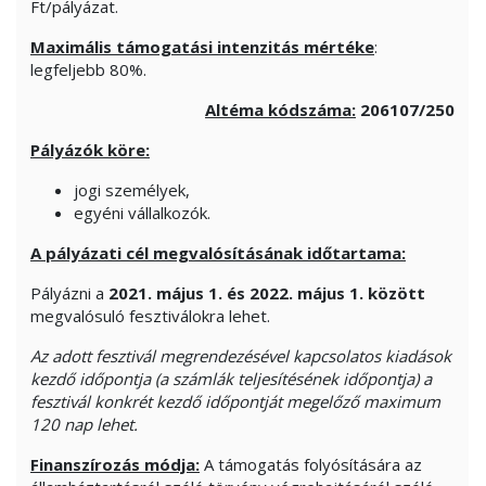
Ft/pályázat.
Maximális támogatási intenzitás mértéke
:
legfeljebb 80%.
Altéma kódszáma:
206107/250
Pályázók köre:
jogi személyek,
egyéni vállalkozók.
A pályázati cél megvalósításának időtartama:
Pályázni a
2021. május 1. és 2022. május 1. között
megvalósuló fesztiválokra lehet.
Az adott fesztivál megrendezésével kapcsolatos kiadások
kezdő időpontja (a számlák teljesítésének időpontja) a
fesztivál konkrét kezdő időpontját megelőző maximum
120 nap lehet.
Finanszírozás módja:
A támogatás folyósítására az