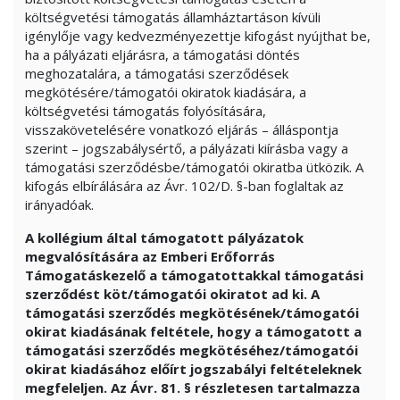
költségvetési támogatás államháztartáson kívüli
igénylője vagy kedvezményezettje kifogást nyújthat be,
ha a pályázati eljárásra, a támogatási döntés
meghozatalára, a támogatási szerződések
megkötésére/támogatói okiratok kiadására, a
költségvetési támogatás folyósítására,
visszakövetelésére vonatkozó eljárás – álláspontja
szerint – jogszabálysértő, a pályázati kiírásba vagy a
támogatási szerződésbe/támogatói okiratba ütközik. A
kifogás elbírálására az Ávr. 102/D. §-ban foglaltak az
irányadóak.
A kollégium által támogatott pályázatok
megvalósítására az Emberi Erőforrás
Támogatáskezelő a támogatottakkal támogatási
szerződést köt/támogatói okiratot ad ki. A
támogatási szerződés megkötésének/támogatói
okirat kiadásának feltétele, hogy a támogatott a
támogatási szerződés megkötéséhez/támogatói
okirat kiadásához előírt jogszabályi feltételeknek
megfeleljen. Az Ávr. 81. § részletesen tartalmazza