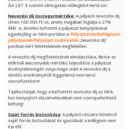
Ávr.) 87. § szerinti támogatási előlegként kerül sor.
Nevezési díj összege/mértéke:
A pályázó nevezési díj
címen 100 000 Ft-ot, amely magában foglalja a 27%
Áfát is, köteles befizetni a pályázat benyújtásával
egyidejűleg az NKA-portálon a
Pályáztatás/Kollégiumi
pályázatok/Pályázati tudnivalók
„Nevezési díj”
pontban leírt feltételeknek megfelelően.
A nevezési díj megfizetésének elmulasztása, illetve az
előírtnál alacsonyabb mértékű teljesítése a pályázat
érvénytelenségét vonja maga után! A nevezési díj a
döntés eredményétől függetlenül nem kerül
visszafizetésre!
Tájékoztatjuk, hogy a befizetett nevezési díj az NKA-
hoz benyújtott elszámolásokban nem szerepeltethető
költség!
Saját forrás biztosítása
:
A pályázó részére kötelező
saját forrás biztosítását és igazolását a kollégium nem
írja elő.