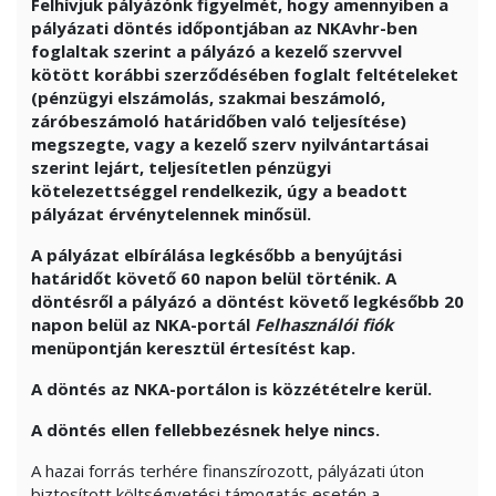
Felhívjuk pályázónk figyelmét, hogy amennyiben a
pályázati döntés időpontjában az NKAvhr-ben
foglaltak szerint a pályázó a kezelő szervvel
kötött korábbi szerződésében foglalt feltételeket
(pénzügyi elszámolás, szakmai beszámoló,
záróbeszámoló határidőben való teljesítése)
megszegte, vagy a kezelő szerv nyilvántartásai
szerint lejárt, teljesítetlen pénzügyi
kötelezettséggel rendelkezik, úgy a beadott
pályázat érvénytelennek minősül.
A pályázat elbírálása legkésőbb a benyújtási
határidőt követő 60 napon belül történik. A
döntésről a pályázó a döntést követő legkésőbb 20
napon belül az NKA-portál
Felhasználói fiók
menüpontján keresztül értesítést kap.
A döntés az NKA-portálon is közzétételre kerül.
A döntés ellen fellebbezésnek helye nincs.
A hazai forrás terhére finanszírozott, pályázati úton
biztosított költségvetési támogatás esetén a