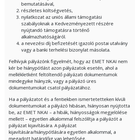
bemutatásával,
részletes költségvetés,
nyilatkozat az uniós állami támogatási
szabályoknak a Kedvezményezett részére
nyújtandó támogatásra történő
alkalmazhatóságáról.
a nevezési díj befizetését igazoló postai utalvány
vagy a banki terhelési bizonylat másolata.
Felhívjuk pályázónk figyelmét, hogy az EMET NKAI nem
kér be hiánypótlást azon pályázatok esetén, ahol a
mellékletként feltöltendő pályázati dokumentumok
mindegyike hiányzik, vagy a pályázó üres
dokumentumokat csatol pályázatához.
Ha a pályázatot és a fentiekben ismertetetteken kívüli
dokumentumokat a pályázó hibásan, hiányosan nyújtotta
be, az EMET NKAI – a hibák, hiányosságok megjelölése
mellett – egyetlen alkalommal felszólítja a pályázót a
pályázat kijavítására. A pályázat
kijavítására/hiánypótlására egyetlen alkalommal, a
megadott határidőig van lehetőség.