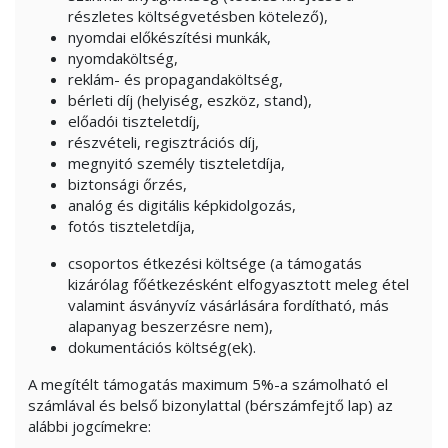
részletes költségvetésben kötelező),
nyomdai előkészítési munkák,
nyomdaköltség,
reklám- és propagandaköltség,
bérleti díj (helyiség, eszköz, stand),
előadói tiszteletdíj,
részvételi, regisztrációs díj,
megnyitó személy tiszteletdíja,
biztonsági őrzés,
analóg és digitális képkidolgozás,
fotós tiszteletdíja,
csoportos étkezési költsége (a támogatás
kizárólag főétkezésként elfogyasztott meleg étel
valamint ásványvíz vásárlására fordítható, más
alapanyag beszerzésre nem),
dokumentációs költség(ek).
A megítélt támogatás maximum 5%-a számolható el
számlával és belső bizonylattal (bérszámfejtő lap) az
alábbi jogcímekre: