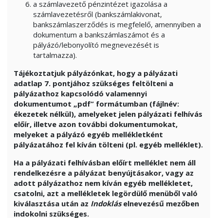
a számlavezető pénzintézet igazolása a
számlavezetésről (bankszámlakivonat,
bankszámlaszerződés is megfelelő, amennyiben a
dokumentum a bankszámlaszámot és a
pályázó/lebonyolító megnevezését is
tartalmazza).
Tájékoztatjuk pályázónkat, hogy a pályázati
adatlap 7. pontjához szükséges feltölteni a
pályázathoz kapcsolódó valamennyi
dokumentumot „pdf” formátumban (fájlnév:
ékezetek nélkül), amelyeket jelen pályázati felhívás
előír, illetve azon további dokumentumokat,
melyeket a pályázó egyéb mellékletként
pályázatához fel kíván tölteni (pl. egyéb melléklet).
Ha a pályázati felhívásban előírt melléklet nem áll
rendelkezésre a pályázat benyújtásakor, vagy az
adott pályázathoz nem kíván egyéb mellékletet,
csatolni, azt a mellékletek legördülő menüből való
kiválasztása után az
Indoklás
elnevezésű mezőben
indokolni szükséges.