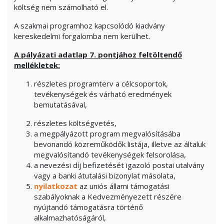
költség nem számolható el.
A szakmai programhoz kapcsolódó kiadvány
kereskedelmi forgalomba nem kerülhet.
A pályázati adatlap 7. pontjához feltöltendő
mellékletek:
részletes programterv a célcsoportok,
tevékenységek és várható eredmények
bemutatásával,
részletes költségvetés,
a megpályázott program megvalósításába
bevonandó közreműködők listája, illetve az általuk
megvalósítandó tevékenységek felsorolása,
a nevezési díj befizetését igazoló postai utalvány
vagy a banki átutalási bizonylat másolata,
nyilatkozat
az uniós állami támogatási
szabályoknak a Kedvezményezett részére
nyújtandó támogatásra történő
alkalmazhatóságáról,