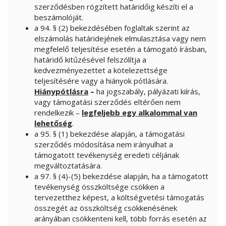
szerződésben rögzített határidőig készíti el a
beszámolóját.
a 94. § (2) bekezdésében foglaltak szerint az
elszámolás határidejének elmulasztása vagy nem
megfelelő teljesítése esetén a támogató írásban,
határidő kitűzésével felszólítja a
kedvezményezettet a kötelezettsége
teljesítésére vagy a hiányok pótlására.
Hiánypótlásra
–
ha jogszabály, pályázati kiírás,
vagy támogatási szerződés eltérően nem
rendelkezik –
legfeljebb egy alkalommal van
lehetőség
.
a 95. § (1) bekezdése alapján, a támogatási
szerződés módosítása nem irányulhat a
támogatott tevékenység eredeti céljának
megváltoztatására.
a 97. § (4)-(5) bekezdése alapján, ha a támogatott
tevékenység összköltsége csökken a
tervezetthez képest, a költségvetési támogatás
összegét az összköltség csökkenésének
arányában csökkenteni kell, több forrás esetén az