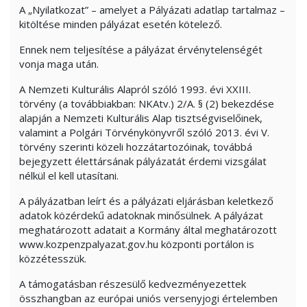
A „Nyilatkozat” – amelyet a Pályázati adatlap tartalmaz –
kitöltése minden pályázat esetén kötelező.
Ennek nem teljesítése a pályázat érvénytelenségét
vonja maga után.
A Nemzeti Kulturális Alapról szóló 1993. évi XXIII.
törvény (a továbbiakban: NKAtv.) 2/A. § (2) bekezdése
alapján a Nemzeti Kulturális Alap tisztségviselőinek,
valamint a Polgári Törvénykönyvről szóló 2013. évi V.
törvény szerinti közeli hozzátartozóinak, továbbá
bejegyzett élettársának pályázatát érdemi vizsgálat
nélkül el kell utasítani.
A pályázatban leírt és a pályázati eljárásban keletkező
adatok közérdekű adatoknak minősülnek. A pályázat
meghatározott adatait a Kormány által meghatározott
www.kozpenzpalyazat.gov.hu központi portálon is
közzétesszük.
A támogatásban részesülő kedvezményezettek
összhangban az európai uniós versenyjogi értelemben