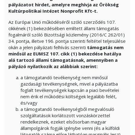
pályázatot hirdet, amelyre meghívja az Örökség
Kultúrpolitikai Intézet Nonprofit Kft-t.
Az Európai Unió működéséről szóló szerződés 107.
cikkének (1) bekezdésében említett állami támogatás
fogalmáról szóló Bizottsági közlemény (2016/C 262/01)
34. pontja, illetve 196. pontja szerinti feltétel teljesülése
okán a jelen pályázati felhívás szerinti
támogatás nem
minősül az EUMSZ 107. cikk (1) bekezdése hatálya
alá tartozó állami támogatásnak, amennyiben a
pályázó nyilatkozik az alábbiak szerint:
a támogatandó tevékenység nem minősül
gazdasági tevékenységnek, mivel a pályázatba
foglalt tevékenységek kapcsán a piaci bevételei
nem érik el működési költségek legalább felét,
és/vagy
a támogatandó tevékenységből megvalósuló
szolgáltatások korlátozott vonzáskörzettel
rendelkeznek, ezeket elsősorban magyar
állampolgárok fogják igénybe venni (és a külföldi
látogatók száma előre láthatóan marginális lesz),