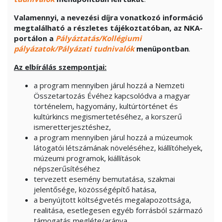
Valamennyi, a nevezési díjra vonatkozó információ
megtalálható a részletes tájékoztatóban, az NKA-
portálon a
Pályáztatás/Kollégiumi
pályázatok/Pályázati tudnivalók
menüpontban
.
Az elbírálás szempontjai:
a program mennyiben járul hozzá a Nemzeti
Összetartozás Évéhez kapcsolódva a magyar
történelem, hagyomány, kultúrtörténet és
kultúrkincs megismertetéséhez, a korszerű
ismeretterjesztéshez,
a program mennyiben járul hozzá a múzeumok
látogatói létszámának növeléséhez, kiállítóhelyek,
múzeumi programok, kiállítások
népszerűsítéséhez
tervezett esemény bemutatása, szakmai
jelentősége, közösségépítő hatása,
a benyújtott költségvetés megalapozottsága,
realitása, esetlegesen egyéb forrásból származó
támogatás megléte/aránya.