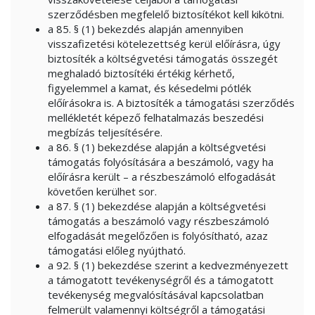
szerződésben megfelelő biztosítékot kell kikötni.
a 85. § (1) bekezdés alapján amennyiben
visszafizetési kötelezettség kerül előírásra, úgy
biztosíték a költségvetési támogatás összegét
meghaladó biztosítéki értékig kérhető,
figyelemmel a kamat, és késedelmi pótlék
előírásokra is. A biztosíték a támogatási szerződés
mellékletét képező felhatalmazás beszedési
megbízás teljesítésére.
a 86. § (1) bekezdése alapján a költségvetési
támogatás folyósítására a beszámoló, vagy ha
előírásra került – a részbeszámoló elfogadását
követően kerülhet sor.
a 87. § (1) bekezdése alapján a költségvetési
támogatás a beszámoló vagy részbeszámoló
elfogadását megelőzően is folyósítható, azaz
támogatási előleg nyújtható.
a 92. § (1) bekezdése szerint a kedvezményezett
a támogatott tevékenységről és a támogatott
tevékenység megvalósításával kapcsolatban
felmerült valamennyi költségről a támogatási