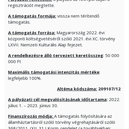
regisztrációt megtette.
A támogatás formája:
vissza nem térítendő
támogatás.
A támogatás forrása:
Magyarország 2022. évi
központi költségvetéséről szóló 2021. évi XC. törvény
LXVII. Nemzeti Kulturális Alap fejezet.
A rendelkezésre álló tervezett keretösszeg
: 50 000
000 Ft
Maximális támogatási intenzitás mértéke
:
legfeljebb 100%.
Altéma kódszáma:
209107/12
A pályázati cél megvalósításának időtartama
:
2022.
július 1. – 2023. június 30.
Finanszírozás módja:
A támogatás folyósítására az
államháztartásról szóló törvény végrehajtásáról szóló
368/2011. (XII. 31.) Korm. rendelet (a továbbiakban: