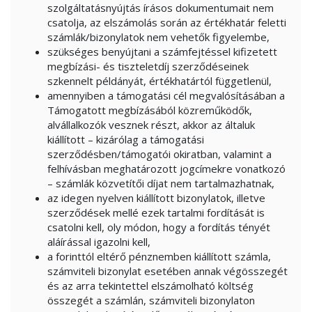
szolgáltatásnyújtás írásos dokumentumait nem
csatolja, az elszámolás során az értékhatár feletti
számlák/bizonylatok nem vehetők figyelembe,
szükséges benyújtani a számfejtéssel kifizetett
megbízási- és tiszteletdíj szerződéseinek
szkennelt példányát, értékhatártól függetlenül,
amennyiben a támogatási cél megvalósításában a
Támogatott megbízásából közreműködők,
alvállalkozók vesznek részt, akkor az általuk
kiállított – kizárólag a támogatási
szerződésben/támogatói okiratban, valamint a
felhívásban meghatározott jogcímekre vonatkozó
– számlák közvetítői díjat nem tartalmazhatnak,
az idegen nyelven kiállított bizonylatok, illetve
szerződések mellé ezek tartalmi fordítását is
csatolni kell, oly módon, hogy a fordítás tényét
aláírással igazolni kell,
a forinttól eltérő pénznemben kiállított számla,
számviteli bizonylat esetében annak végösszegét
és az arra tekintettel elszámolható költség
összegét a számlán, számviteli bizonylaton