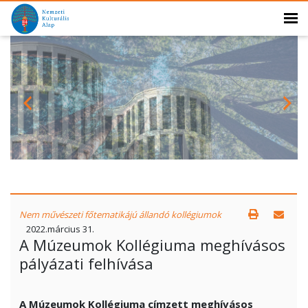
Nem művészeti főtematikájú állandó kollégiumok
2022.március 31.
A Múzeumok Kollégiuma meghívásos
pályázati felhívása
A Múzeumok Kollégiuma címzett
meghívásos