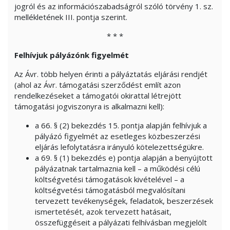
jogról és az információszabadságról szóló törvény 1. sz.
mellékletének III. pontja szerint.
* * *
Felhívjuk pályázónk figyelmét
Az Ávr. több helyen érinti a pályáztatás eljárási rendjét
(ahol az Ávr. támogatási szerződést említ azon
rendelkezéseket a támogatói okirattal létrejött
támogatási jogviszonyra is alkalmazni kell):
a 66. § (2) bekezdés 15. pontja alapján felhívjuk a
pályázó figyelmét az esetleges közbeszerzési
eljárás lefolytatásra irányuló kötelezettségükre.
a 69. § (1) bekezdés e) pontja alapján a benyújtott
pályázatnak tartalmaznia kell – a működési célú
költségvetési támogatások kivételével – a
költségvetési támogatásból megvalósítani
tervezett tevékenységek, feladatok, beszerzések
ismertetését, azok tervezett hatásait,
összefüggéseit a pályázati felhívásban megjelölt