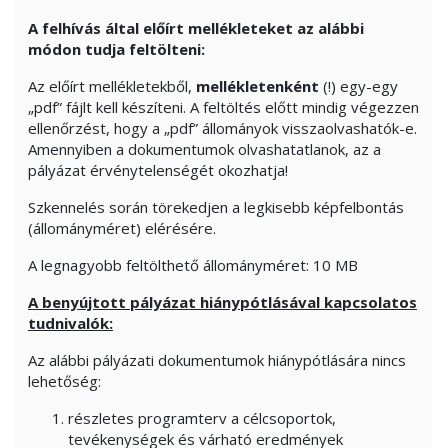
A felhívás által előírt mellékleteket az alábbi
módon tudja feltölteni:
Az előírt mellékletekből,
mellékletenként
(!) egy-egy
„pdf” fájlt kell készíteni. A feltöltés előtt mindig végezzen
ellenőrzést, hogy a „pdf” állományok visszaolvashatók-e.
Amennyiben a dokumentumok olvashatatlanok, az a
pályázat érvénytelenségét okozhatja!
Szkennelés során törekedjen a legkisebb képfelbontás
(állományméret) elérésére.
A legnagyobb feltölthető állományméret: 10 MB
A benyújtott pályázat hiánypótlásával kapcsolatos
tudnivalók:
Az alábbi pályázati dokumentumok hiánypótlására nincs
lehetőség:
részletes programterv a célcsoportok,
tevékenységek és várható eredmények