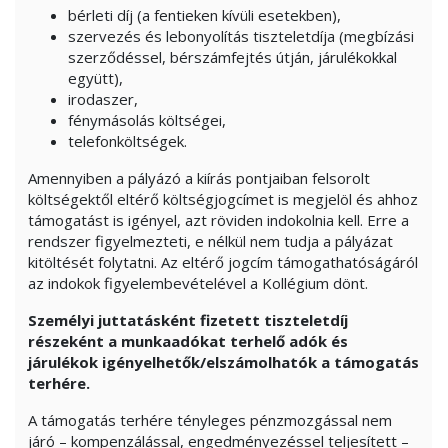
bérleti díj (a fentieken kívüli esetekben),
szervezés és lebonyolítás tiszteletdíja (megbízási
szerződéssel, bérszámfejtés útján, járulékokkal
együtt),
irodaszer,
fénymásolás költségei,
telefonköltségek.
Amennyiben a pályázó a kiírás pontjaiban felsorolt
költségektől eltérő költségjogcímet is megjelöl és ahhoz
támogatást is igényel, azt röviden indokolnia kell. Erre a
rendszer figyelmezteti, e nélkül nem tudja a pályázat
kitöltését folytatni. Az eltérő jogcím támogathatóságáról
az indokok figyelembevételével a Kollégium dönt.
Személyi juttatásként fizetett tiszteletdíj
részeként a munkaadókat terhelő adók és
járulékok igényelhetők/elszámolhatók a támogatás
terhére.
A támogatás terhére tényleges pénzmozgással nem
járó – kompenzálással, engedményezéssel teljesített –