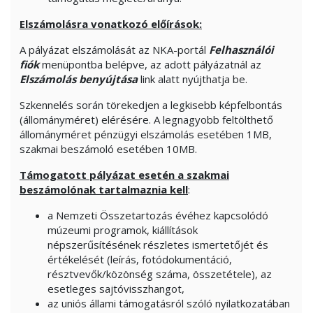
Elszámolásra vonatkozó előírások:
A pályázat elszámolását az NKA-portál
Felhasználói
fiók
menüpontba belépve, az adott pályázatnál az
Elszámolás benyújtása
link alatt nyújthatja be.
Szkennelés során törekedjen a legkisebb képfelbontás
(állományméret) elérésére. A legnagyobb feltölthető
állományméret pénzügyi elszámolás esetében 1MB,
szakmai beszámoló esetében 10MB.
Támogatott pályázat esetén a szakmai
beszámolónak tartalmaznia kell
:
a Nemzeti Összetartozás évéhez kapcsolódó
múzeumi programok, kiállítások
népszerűsítésének részletes ismertetőjét és
értékelését (leírás, fotódokumentáció,
résztvevők/közönség száma, összetétele), az
esetleges sajtóvisszhangot,
az uniós állami támogatásról szóló nyilatkozatában