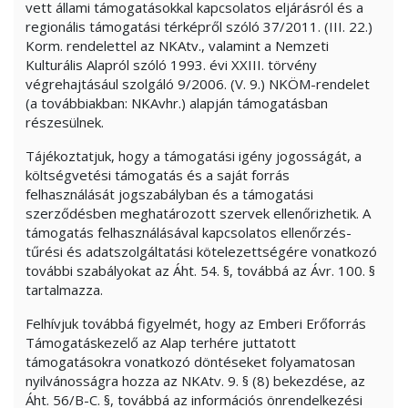
vett állami támogatásokkal kapcsolatos eljárásról és a
regionális támogatási térképről szóló 37/2011. (III. 22.)
Korm. rendelettel az NKAtv., valamint a Nemzeti
Kulturális Alapról szóló 1993. évi XXIII. törvény
végrehajtásául szolgáló 9/2006. (V. 9.) NKÖM-rendelet
(a továbbiakban: NKAvhr.) alapján támogatásban
részesülnek.
Tájékoztatjuk, hogy a támogatási igény jogosságát, a
költségvetési támogatás és a saját forrás
felhasználását jogszabályban és a támogatási
szerződésben meghatározott szervek ellenőrizhetik. A
támogatás felhasználásával kapcsolatos ellenőrzés-
tűrési és adatszolgáltatási kötelezettségére vonatkozó
további szabályokat az Áht. 54. §, továbbá az Ávr. 100. §
tartalmazza.
Felhívjuk továbbá figyelmét, hogy az Emberi Erőforrás
Támogatáskezelő az Alap terhére juttatott
támogatásokra vonatkozó döntéseket folyamatosan
nyilvánosságra hozza az NKAtv. 9. § (8) bekezdése, az
Áht. 56/B-C. §, továbbá az információs önrendelkezési