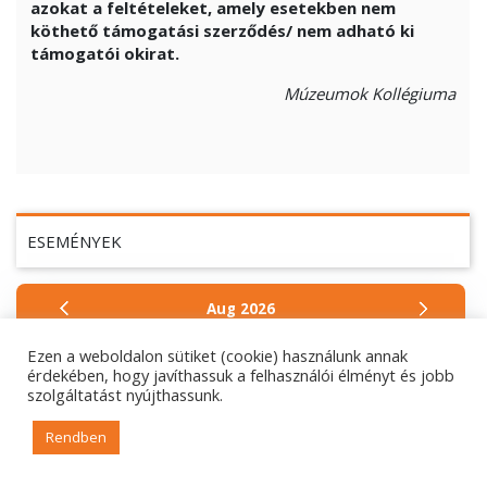
azokat a feltételeket, amely esetekben nem
köthető támogatási szerződés/ nem adható ki
támogatói okirat.
Múzeumok Kollégiuma
ESEMÉNYEK
Aug
2026
Ezen a weboldalon sütiket (cookie) használunk annak
H
K
Sz
Cs
P
Sz
V
érdekében, hogy javíthassuk a felhasználói élményt és jobb
szolgáltatást nyújthassunk.
27
28
29
30
31
1
2
3
4
5
6
7
8
9
Rendben
10
11
12
13
14
15
16
17
18
19
20
21
22
23