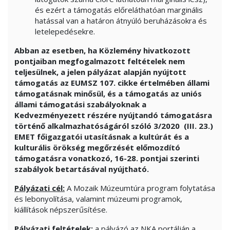
és ezért a támogatás előreláthatóan marginális
hatással van a határon átnyúló beruházásokra és
letelepedésekre.
Abban az esetben, ha Közlemény hivatkozott
pontjaiban megfogalmazott feltételek nem
teljesülnek, a jelen pályázat alapján nyújtott
támogatás az EUMSZ 107. cikke értelmében állami
támogatásnak minősül, és a támogatás az uniós
állami támogatási szabályoknak a
Kedvezményezett részére nyújtandó támogatásra
történő alkalmazhatóságáról szóló 3/2020 (III. 23.)
EMET főigazgatói utasításnak a kultúrát és a
kulturális örökség megőrzését előmozdító
támogatásra vonatkozó, 16-28. pontjai szerinti
szabályok betartásával nyújtható.
Pályázati cél:
A Mozaik Múzeumtúra program folytatása
és lebonyolítása, valamint múzeumi programok,
kiállítások népszerűsítése.
Pályázati feltételek:
a pályázó az NKA portálján a