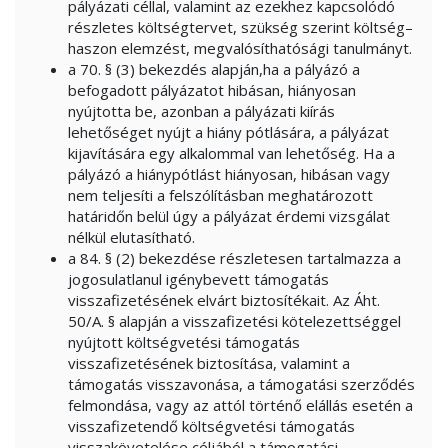
pályázati céllal, valamint az ezekhez kapcsolódó
részletes költségtervet, szükség szerint költség–
haszon elemzést, megvalósíthatósági tanulmányt.
a 70. § (3) bekezdés alapján,ha a pályázó a
befogadott pályázatot hibásan, hiányosan
nyújtotta be, azonban a pályázati kiírás
lehetőséget nyújt a hiány pótlására, a pályázat
kijavítására egy alkalommal van lehetőség. Ha a
pályázó a hiánypótlást hiányosan, hibásan vagy
nem teljesíti a felszólításban meghatározott
határidőn belül úgy a pályázat érdemi vizsgálat
nélkül elutasítható.
a 84. § (2) bekezdése részletesen tartalmazza a
jogosulatlanul igénybevett támogatás
visszafizetésének elvárt biztosítékait. Az Áht.
50/A. § alapján a visszafizetési kötelezettséggel
nyújtott költségvetési támogatás
visszafizetésének biztosítása, valamint a
támogatás visszavonása, a támogatási szerződés
felmondása, vagy az attól történő elállás esetén a
visszafizetendő költségvetési támogatás
visszakövetelése céljából a támogatási