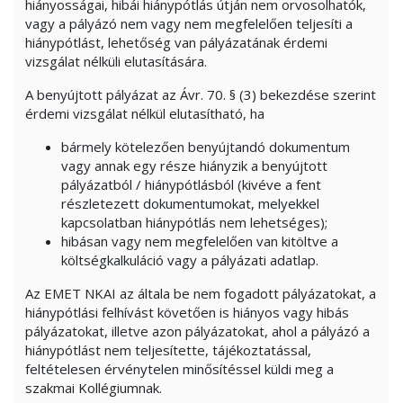
hiányosságai, hibái hiánypótlás útján nem orvosolhatók,
vagy a pályázó nem vagy nem megfelelően teljesíti a
hiánypótlást, lehetőség van pályázatának érdemi
vizsgálat nélküli elutasítására.
A benyújtott pályázat az Ávr. 70. § (3) bekezdése szerint
érdemi vizsgálat nélkül elutasítható, ha
bármely kötelezően benyújtandó dokumentum
vagy annak egy része hiányzik a benyújtott
pályázatból / hiánypótlásból (kivéve a fent
részletezett dokumentumokat, melyekkel
kapcsolatban hiánypótlás nem lehetséges);
hibásan vagy nem megfelelően van kitöltve a
költségkalkuláció vagy a pályázati adatlap.
Az EMET NKAI az általa be nem fogadott pályázatokat, a
hiánypótlási felhívást követően is hiányos vagy hibás
pályázatokat, illetve azon pályázatokat, ahol a pályázó a
hiánypótlást nem teljesítette, tájékoztatással,
feltételesen érvénytelen minősítéssel küldi meg a
szakmai Kollégiumnak.