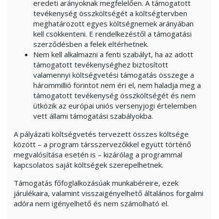
eredeti arányoknak megfelelően. A támogatott
tevékenység összköltségét a költségtervben
meghatározott egyes költségnemek arányában
kell csökkenteni. E rendelkezéstől a támogatási
szerződésben a felek eltérhetnek.
Nem kell alkalmazni a fenti szabályt, ha az adott
támogatott tevékenységhez biztosított
valamennyi költségvetési támogatás összege a
hárommillió forintot nem éri el, nem haladja meg a
támogatott tevékenység összköltségét és nem
ütközik az európai uniós versenyjogi értelemben
vett állami támogatási szabályokba.
A pályázati költségvetés tervezett összes költsége
között – a program társszervezőkkel együtt történő
megvalósítása esetén is – kizárólag a programmal
kapcsolatos saját költségek szerepelhetnek.
Támogatás főfoglalkozásúak munkabéreire, ezek
járulékaira, valamint visszaigényelhető általános forgalmi
adóra nem igényelhető és nem számolható el.