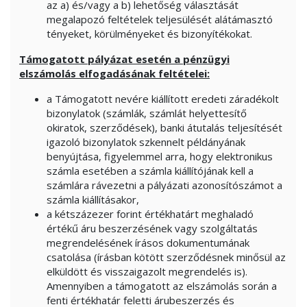
az a) és/vagy a b) lehetőség választását
megalapozó feltételek teljesülését alátámasztó
tényeket, körülményeket és bizonyítékokat.
Támogatott pályázat esetén a pénzügyi
elszámolás elfogadásának feltételei:
a Támogatott nevére kiállított eredeti záradékolt
bizonylatok (számlák, számlát helyettesítő
okiratok, szerződések), banki átutalás teljesítését
igazoló bizonylatok szkennelt példányának
benyújtása, figyelemmel arra, hogy elektronikus
számla esetében a számla kiállítójának kell a
számlára rávezetni a pályázati azonosítószámot a
számla kiállításakor,
a kétszázezer forint értékhatárt meghaladó
értékű áru beszerzésének vagy szolgáltatás
megrendelésének írásos dokumentumának
csatolása (írásban kötött szerződésnek minősül az
elküldött és visszaigazolt megrendelés is).
Amennyiben a támogatott az elszámolás során a
fenti értékhatár feletti árubeszerzés és