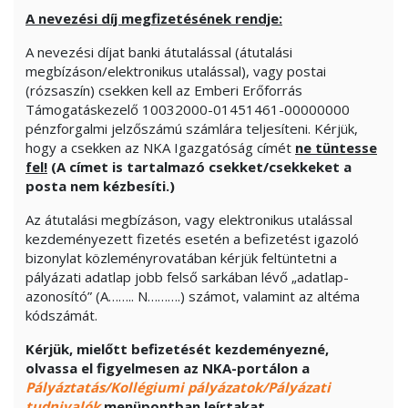
A nevezési díj megfizetésének rendje:
A nevezési díjat banki átutalással (átutalási
megbízáson/elektronikus utalással), vagy postai
(rózsaszín) csekken kell az Emberi Erőforrás
Támogatáskezelő 10032000-01451461-00000000
pénzforgalmi jelzőszámú számlára teljesíteni. Kérjük,
hogy a csekken az NKA Igazgatóság címét
ne tüntesse
fel!
(A címet is tartalmazó csekket/csekkeket a
posta nem kézbesíti.)
Az átutalási megbízáson, vagy elektronikus utalással
kezdeményezett fizetés esetén a befizetést igazoló
bizonylat közleményrovatában kérjük feltüntetni a
pályázati adatlap jobb felső sarkában lévő „adatlap-
azonosító” (A…….. N……….) számot, valamint az altéma
kódszámát.
Kérjük, mielőtt befizetését kezdeményezné,
olvassa el figyelmesen az NKA-portálon a
Pályáztatás/Kollégiumi pályázatok/Pályázati
tudnivalók
menüpontban leírtakat
.