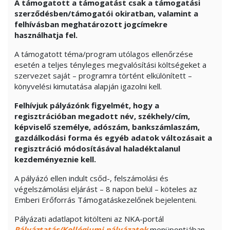
A támogatott a támogatást csak a támogatási
szerződésben/támogatói okiratban, valamint a
felhívásban meghatározott jogcímekre
használhatja fel.
A támogatott téma/program utólagos ellenőrzése
esetén a teljes tényleges megvalósítási költségeket a
szervezet saját – programra történt elkülönített –
könyvelési kimutatása alapján igazolni kell.
Felhívjuk pályázónk figyelmét, hogy a
regisztrációban megadott név, székhely/cím,
képviselő személye, adószám, bankszámlaszám,
gazdálkodási forma és egyéb adatok változásait a
regisztráció módosításával haladéktalanul
kezdeményeznie kell.
A pályázó ellen indult csőd-, felszámolási és
végelszámolási eljárást – 8 napon belül – köteles az
Emberi Erőforrás Támogatáskezelőnek bejelenteni.
Pályázati adatlapot kitölteni az NKA-portál
Pályáztatás/Kollégiumi pályázatok
menüpontjában