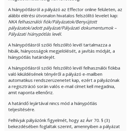
A hiánypótlásról a pályázó az Effector online felületen, az
alábbi elérési útvonalon hivatalos felszólító levelet kap:
NKA felhasználói fiók/Pályázatok/Benyújtott
pályázatok/adott pályázat/Pályázati dokumentumok –
Pályázati hiánypótlás levél.
A hiánypótlásról szóló felszólító levél tartalmazza a
hibák, hiányosságok megjelölését, a javítás módját, a
hiánypótlás határidejét.
A hiánypótlásról szóló felszólító levél felhasználói fiókba
való kiküldésének tényéről a pályázó e-mailben
automatikus rendszerüzenetet kap, ezért a pályázónak
a regisztráció során valós e-mail címet kell megadnia,
amit naponta ellenőriz.
A határidő lejártával nincs mód a hiánypótlás
teljesítésére.
Felhívjuk pályázónk figyelmét, hogy az Ávr 70. § (3)
bekezdésében foglaltak szerint, amennyiben a pályázat