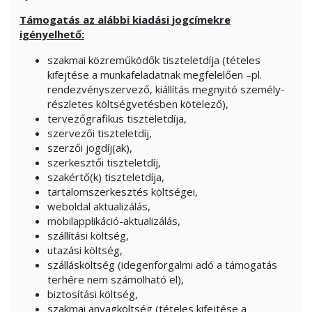
Támogatás az alábbi kiadási jogcímekre
igényelhető:
szakmai közreműködők tiszteletdíja (tételes
kifejtése a munkafeladatnak megfelelően –pl.
rendezvényszervező, kiállítás megnyitó személy-
részletes költségvetésben kötelező),
tervezőgrafikus tiszteletdíja,
szervezői tiszteletdíj,
szerzői jogdíj(ak),
szerkesztői tiszteletdíj,
szakértő(k) tiszteletdíja,
tartalomszerkesztés költségei,
weboldal aktualizálás,
mobilapplikáció-aktualizálás,
szállítási költség,
utazási költség,
szállásköltség (idegenforgalmi adó a támogatás
terhére nem számolható el),
biztosítási költség,
szakmai anyagköltség (tételes kifejtése a