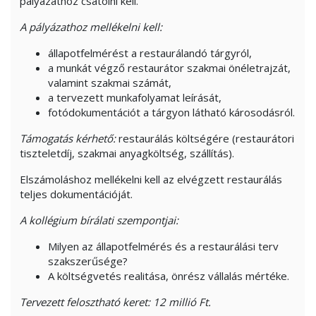
pályázathoz csatolni kell.
A pályázathoz mellékelni kell:
állapotfelmérést a restaurálandó tárgyról,
a munkát végző restaurátor szakmai önéletrajzát,
valamint szakmai számát,
a tervezett munkafolyamat leírását,
fotódokumentációt a tárgyon látható károsodásról.
Támogatás kérhető:
restaurálás költségére (restaurátori
tiszteletdíj, szakmai anyagköltség, szállítás).
Elszámoláshoz mellékelni kell az elvégzett restaurálás
teljes dokumentációját.
A kollégium bírálati szempontjai:
Milyen az állapotfelmérés és a restaurálási terv
szakszerűsége?
A költségvetés realitása, önrész vállalás mértéke.
Tervezett felosztható keret: 12 millió Ft.