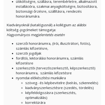
útiköltségre, szállásra, terembérletre, alkalmazott
installációra, szakmai anyagköltségre, biztosításra,
biztonsági őrzésre, szállításra, rendezés
honoráriumára.
Kiadványoknál (katalógusnál) a kollégium az alábbi
költség-jogcímeket támogatja:
Hagyományos megjelentetés esetén
szerzői honoráriumra, (írói, illusztrátori, fotós),
számlás kifizetésre,
szerzõi jogdíjak
fordítói, lektorálási honoráriumra, számlás
kifizetésre
szerkesztõi (tervezõszerkesztõ, képszerkesztõ)
honoráriumra, számlás kifizetésre
nyomdai elõkészítési munkákra
szöveg- és képbevitelre (beírás, szkennelés)
kiadványszerkesztésre (szedés, tördelés)
képfeldolgozásra (szerkesztés,
optimalizálás)
korrektúrára