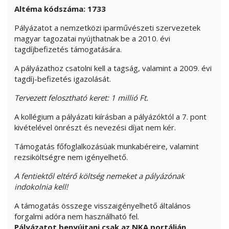
Altéma kódszáma: 1733
Pályázatot a nemzetközi iparművészeti szervezetek
magyar tagozatai nyújthatnak be a 2010. évi
tagdíjbefizetés támogatására.
A pályázathoz csatolni kell a tagság, valamint a 2009. évi
tagdíj-befizetés igazolását.
Tervezett felosztható keret: 1 millió Ft.
A kollégium a pályázati kiírásban a pályázóktól a 7. pont
kivételével önrészt és nevezési díjat nem kér.
Támogatás főfoglalkozásúak munkabéreire, valamint
rezsiköltségre nem igényelhető.
A fentiektől eltérő költség nemeket a pályázónak
indokolnia kell!
A támogatás összege visszaigényelhető általános
forgalmi adóra nem használható fel.
Pályázatot benyújtani csak az NKA portálján