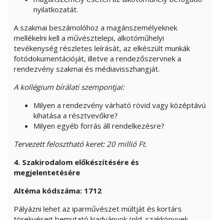
nyilatkozatát.
A szakmai beszámolóhoz a magánszemélyeknek
mellékelni kell a művésztelepi, alkotóműhelyi
tevékenység részletes leírását, az elkészült munkák
fotódokumentációját, illetve a rendezőszervnek a
rendezvény szakmai és médiavisszhangját.
A kollégium bírálati szempontjai:
Milyen a rendezvény várható rövid vagy középtávú
kihatása a résztvevőkre?
Milyen egyéb forrás áll rendelkezésre?
Tervezett felosztható keret: 20 millió Ft.
4.
Szakirodalom előkészítésére és
megjelentetésére
Altéma kódszáma: 1712
Pályázni lehet az iparművészet múltját és kortárs
törekvéseit bemutató kiadványok (pld. szakkönyvek,