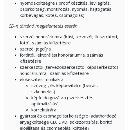
nyomdaköltségre ( proof készítés, levilágítás,
papírköltség, montírozás, nyomás, hajtogatás,
körbevágás, kötés, csomagolás)
CD-n
történő megjelentetés esetén
szerzői honoráriumra (írási, tervezői, illusztrátori,
fotó), számlás kifizetésre
szerzõi jogdíjra
fordítói, lektorálási honoráriumra, számlás
kifizetésre
szerkesztõi (tervezõszerkesztõ, képszerkesztõ)
honoráriumra, számlás kifizetésre
elõkészítési munkákra
szöveg-, és képbevitelre (beírás,
szkennelés)
képfeldolgozásra (szerkesztés,
optimalizálás)
korrektúrára
gyártási és csomagolási költségre (adathordozó
anyagköltsége CD, DVD, sokszorosítás, borító
elõállítása és csomagolási költség).