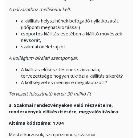
A pályázathoz mellékelni kell:
a kiállítás helyszínének befogadó nyilatkozatát,
(időponti meghatározással!)
csoportos kiállítás esetében a kiállító művészek
névsorát,
szakmai önéletrajzot.
A kollégium bírálati szempontjai:
A kiállítás előkészítésének színvonala,
tervezettsége hogyan tükrözi a kiállítás sikerét?
A költségvetés mennyire megalapozott?
Tervezett felosztható keret: 30 millió Ft
3. Szakmai rendezvényeken való részvételre,
rendezvények előkészítésére, megvalósítására
Altéma kódszáma: 1704
Mesterkurzusok, szimpóziumok, szakmai