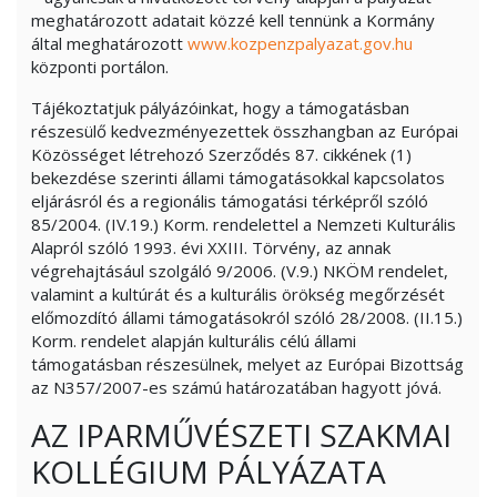
meghatározott adatait közzé kell tennünk a Kormány
által meghatározott
www.kozpenzpalyazat.gov.hu
központi portálon.
Tájékoztatjuk pályázóinkat, hogy a támogatásban
részesülő kedvezményezettek összhangban az Európai
Közösséget létrehozó Szerződés 87. cikkének (1)
bekezdése szerinti állami támogatásokkal kapcsolatos
eljárásról és a regionális támogatási térképről szóló
85/2004. (IV.19.) Korm. rendelettel a Nemzeti Kulturális
Alapról szóló 1993. évi XXIII. Törvény, az annak
végrehajtásául szolgáló 9/2006. (V.9.) NKÖM rendelet,
valamint a kultúrát és a kulturális örökség megőrzését
előmozdító állami támogatásokról szóló 28/2008. (II.15.)
Korm. rendelet alapján kulturális célú állami
támogatásban részesülnek, melyet az Európai Bizottság
az N357/2007-es számú határozatában hagyott jóvá.
AZ IPARMŰVÉSZETI SZAKMAI
KOLLÉGIUM PÁLYÁZATA