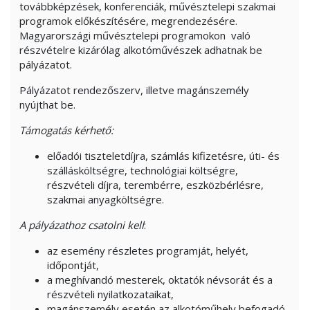
továbbképzések, konferenciák, művésztelepi szakmai
programok előkészítésére, megrendezésére.
Magyarországi művésztelepi programokon való
részvételre kizárólag alkotóművészek adhatnak be
pályázatot.
Pályázatot rendezőszerv, illetve magánszemély
nyújthat be.
Támogatás kérhető:
előadói tiszteletdíjra, számlás kifizetésre, úti- és
szállásköltségre, technológiai költségre,
részvételi díjra, terembérre, eszközbérlésre,
szakmai anyagköltségre.
A pályázathoz csatolni kell
:
az esemény részletes programját, helyét,
időpontját,
a meghívandó mesterek, oktatók névsorát és a
részvételi nyilatkozataikat,
magánszemély esetén az alkotóműhely befogadó