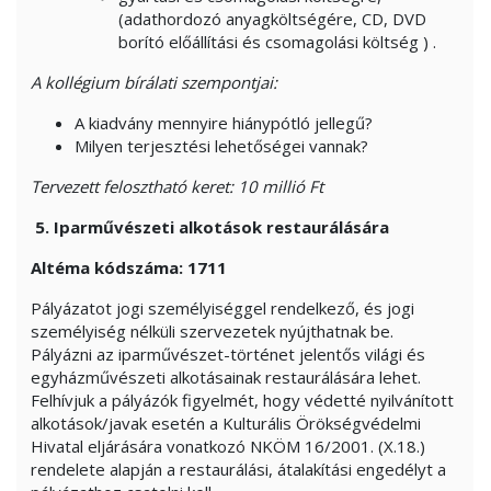
(adathordozó anyagköltségére, CD, DVD
borító előállítási és csomagolási költség ) .
A kollégium bírálati szempontjai:
A kiadvány mennyire hiánypótló jellegű?
Milyen terjesztési lehetőségei vannak?
Tervezett felosztható keret: 10 millió Ft
5. I
parművészeti alkotások restaurálására
Altéma kódszáma: 1711
Pályázatot jogi személyiséggel rendelkező, és jogi
személyiség nélküli szervezetek nyújthatnak be.
Pályázni az iparművészet-történet jelentős világi és
egyházművészeti alkotásainak restaurálására lehet.
Felhívjuk a pályázók figyelmét, hogy védetté nyilvánított
alkotások/javak esetén a Kulturális Örökségvédelmi
Hivatal eljárására vonatkozó NKÖM 16/2001. (X.18.)
rendelete alapján a restaurálási, átalakítási engedélyt a