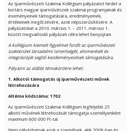
Az Iparművészeti Szakmai Kollégium pályázatot hirdet a
kortárs magyar iparművészek szakmai programjainak és
eseményeinek támogatására, eredményeinek,
értékeinek megőrzésére, azok népszerűsítésére. A
pályázatokat a 2010. március 1. – 2011. március 1.
között megvalósuló pályázati célra lehet benyújtani
A kollégium kiemelt figyelmet fordít az iparművészeti
szakterület társadalmi ismertségét, elismerését és
integrációját segítő kezdeményezések támogatására.
Pályázni az alábbi témakörökre lehet:
1. Alkotói támogatás új iparművészeti művek
létrehozására
Altéma kódszáma: 1702
Az Iparművészeti Szakmai Kollégium legfeljebb 25
alkotó művének létrehozását támogatja személyenként
maximum 600 000 Ft-tal.
Nem pályázhatnak azok a személyek, akik 2008-ban és