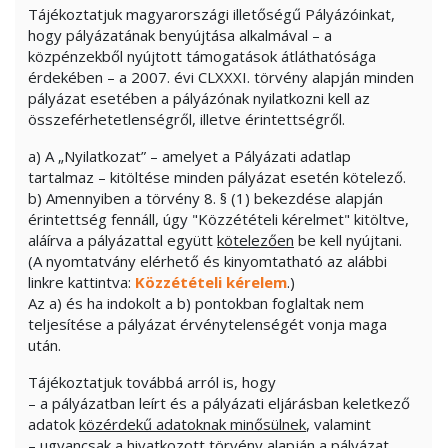
Tájékoztatjuk magyarországi illetőségű Pályázóinkat,
hogy pályázatának benyújtása alkalmával – a
közpénzekből nyújtott támogatások átláthatósága
érdekében – a 2007. évi CLXXXI. törvény alapján minden
pályázat esetében a pályázónak nyilatkozni kell az
összeférhetetlenségről, illetve érintettségről.
a) A „Nyilatkozat” – amelyet a Pályázati adatlap
tartalmaz – kitöltése minden pályázat esetén kötelező.
b) Amennyiben a törvény 8. § (1) bekezdése alapján
érintettség fennáll, úgy "Közzétételi kérelmet" kitöltve,
aláírva a pályázattal együtt
kötelezően
be kell nyújtani.
(A nyomtatvány elérhető és kinyomtatható az alábbi
linkre kattintva:
Közzétételi kérelem
.)
Az a) és ha indokolt a b) pontokban foglaltak nem
teljesítése a pályázat érvénytelenségét vonja maga
után.
Tájékoztatjuk továbbá arról is, hogy
– a pályázatban leírt és a pályázati eljárásban keletkező
adatok
közérdekű adatoknak minősülnek
, valamint
– ugyancsak a hivatkozott törvény alapján a pályázat