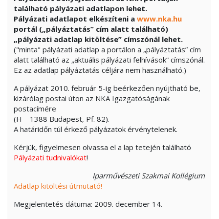
található pályázati adatlapon lehet.
Pályázati adatlapot elkészíteni a
www.nka.hu
portál („pályáztatás” cím alatt található)
„pályázati adatlap kitöltése” címszónál lehet.
("minta" pályázati adatlap a portálon a „pályáztatás” cím
alatt található az „aktuális pályázati felhívások” címszónál.
Ez az adatlap pályáztatás céljára nem használható.)
A pályázat 2010. február 5-ig beérkezően nyújtható be,
kizárólag postai úton az NKA Igazgatóságának
postacímére
(H – 1388 Budapest, Pf. 82).
A határidőn túl érkező pályázatok érvénytelenek.
Kérjük, figyelmesen olvassa el a lap tetején található
Pályázati tudnivalókat
!
Iparművészeti Szakmai Kollégium
Adatlap kitöltési útmutató!
Megjelentetés dátuma: 2009. december 14.