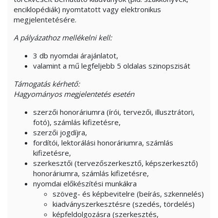
enciklopédiák) nyomtatott vagy elektronikus
megjelentetésére.
A pályázathoz mellékelni kell:
3 db nyomdai árajánlatot,
valamint a mű legfeljebb 5 oldalas szinopszisát
Támogatás kérhető:
Hagyományos megjelentetés
esetén
szerzői honoráriumra (írói, tervezői, illusztrátori,
fotó), számlás kifizetésre,
szerzői jogdíjra,
fordítói, lektorálási honoráriumra, számlás
kifizetésre,
szerkesztői (tervezőszerkesztő, képszerkesztő)
honoráriumra, számlás kifizetésre,
nyomdai előkészítési munkákra
szöveg- és képbevitelre (beírás, szkennelés)
kiadványszerkesztésre (szedés, tördelés)
képfeldolgozásra (szerkesztés,