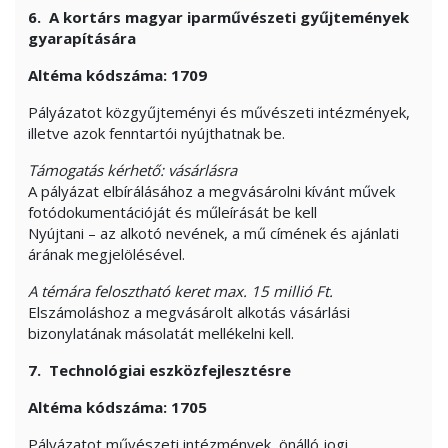
6. A kortárs magyar iparművészeti gyűjtemények
gyarapítására
Altéma kódszáma: 1709
Pályázatot közgyűjteményi és művészeti intézmények,
illetve azok fenntartói nyújthatnak be.
Támogatás kérhető: vásárlásra
A pályázat elbírálásához a megvásárolni kívánt művek
fotódokumentációját és műleírását be kell
Nyújtani – az alkotó nevének, a mű címének és ajánlati
árának megjelölésével.
A témára felosztható keret max. 15 millió Ft.
Elszámoláshoz a megvásárolt alkotás vásárlási
bizonylatának másolatát mellékelni kell.
7. Technológiai eszközfejlesztésre
Altéma kódszáma: 1705
Pályázatot művészeti intézmények, önálló jogi