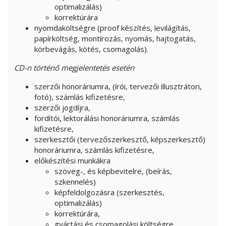
optimalizálás)
korrektúrára
nyomdaköltségre (proof készítés, levilágítás,
papírköltség, montírozás, nyomás, hajtogatás,
körbevágás, kötés, csomagolás).
CD-n történő megjelentetés esetén
szerzői honoráriumra, (írói, tervezői illusztrátori,
fotó), számlás kifizetésre,
szerzői jogdíjra,
fordítói, lektorálási honoráriumra, számlás
kifizetésre,
szerkesztői (tervezőszerkesztő, képszerkesztő)
honoráriumra, számlás kifizetésre,
előkészítési munkákra
szöveg-, és képbevitelre, (beírás,
szkennelés)
képfeldolgozásra (szerkesztés,
optimalizálás)
korrektúrára,
gyártási és csomagolási költségre,