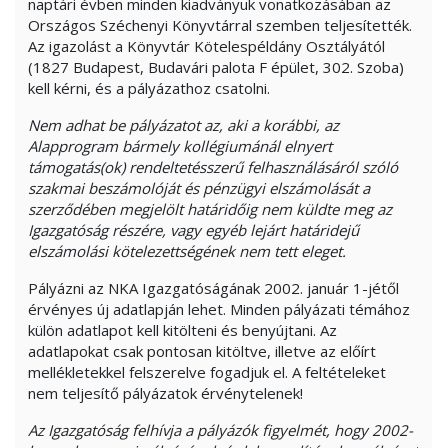
naptári évben minden kiadványuk vonatkozásában az
Országos Széchenyi Könyvtárral szemben teljesítették.
Az igazolást a Könyvtár Kötelespéldány Osztályától
(1827 Budapest, Budavári palota F épület, 302. Szoba)
kell kérni, és a pályázathoz csatolni.
Nem adhat be pályázatot az, aki a korábbi, az
Alapprogram bármely kollégiumánál elnyert
támogatás(ok) rendeltetésszerű felhasználásáról szóló
szakmai beszámolóját és pénzügyi elszámolását a
szerződében megjelölt határidőig nem küldte meg az
Igazgatóság részére, vagy egyéb lejárt határidejű
elszámolási kötelezettségének nem tett eleget.
Pályázni az NKA Igazgatóságának 2002. január 1-jétől
érvényes új adatlapján lehet. Minden pályázati témához
külön adatlapot kell kitölteni és benyújtani. Az
adatlapokat csak pontosan kitöltve, illetve az előírt
mellékletekkel felszerelve fogadjuk el. A feltételeket
nem teljesítő pályázatok érvénytelenek!
Az Igazgatóság felhívja a pályázók figyelmét, hogy 2002-