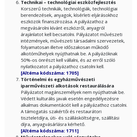
Technikai – technológiai eszközfejlesztés
Korszerű technikák, technológiák, technológiai
berendezések, anyagok, kísérleti eljárásokhoz
eszközök finanszírozása. A pályázathoz a
megvásárolni kívánt eszközről, anyagról
árajánlatot kell becsatolni. Pályázatot művészeti
intézmények, művészeti társadalmi szervezetek,
folyamatosan illetve időszakosan működő
alkotóműhelyek nyújthatnak be. A pályázóknak
50%-os önrészt kell vállalni, és az erről szóló
nyilatkozatot a pályázathoz csatolni kell.
[Altéma kódszáma: 1705]
Történelmi és egyházművészeti
iparművészeti alkotások restaurálására
Pályázatot magánszemélyek nem nyújthatnak be.
Védett kulturális javak esetén engedélyezésre
alkalmas dokumentációt kell a pályázathoz csatolni.
A támogatás szakértői és restaurátori
tiszteletdíjra, úti- és szállásköltségre, szállítási
díjra, anyagvásárlásra kérhető.
[Altéma kódszáma: 1711]