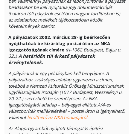
ben valamennyi pályázónak és lebonyolítónak a pályázat
beadásakor be kell nyújtania jogi dokumentációját
(határon túli pályázók esetében magyar fordításban is)
az adatlaphoz mellékelt tájékoztatóban közölt
követelmények szerint.
A pályázatok 2002. március 28-ig beérkezően
nyújthatóak be kizárólag postai úton az NKA
Igazgatóságának címére
(H-1062 Budapest, Bajza u.
32.)
. A határidőn túl érkező pályázatok
érvénytelenek.
A pályázatokat egy példányban kell benyújtani. A
pályázathoz szükséges adatlap ugyanezen a címen,
továbbá a Nemzeti Kulturális Örökség Minisztériumának
ügyfélszolgálati irodáján (1077 Budapest, Wesselényi u.
20-22.) szerezhető be személyesen. Az NKA
Igazgatóságától adatlap – bélyeggel ellátott A/4-es
válaszboríték mellékelésével – postai úton is igényelhető,
valamint
letölthető az NKA honlapjáról
.
Az Alapprogramból nyújtott támogatás építési