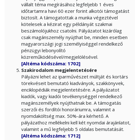
vállalt téma megírásához legfeljebb 1 éves
időtartamra havi 60 ezer forint alkotói támogatást
biztosít. A támogatottak a munka végeztével
kötelesek a kézirat egy példányát szakmai
beszámolójukhoz csatolni. Pályázatot kizárólag
csak magánszemély nyújthat be, minden esetben
magyarországi jogi személyiséggel rendelkező
pénzügyi lebonyolító
közreműködésével/megjelölésével.
[Altéma kódszáma: 1702]
Szakirodalom megjelentetésére
Pályázni lehet az iparművészet múltját és kortárs
törekvéseit bemutató kiadványok, szakkönyvek,
enciklopédiák megjelentetésére. A pályázatot
kiadók, vagy kiadói tevékenységgel rendelkező
magánszemélyek nyújthatnak be. A támogatás
szerzői és fordítói honoráriumra, valamint a
nyomdaköltség max. 50%-ára kérhető. A
pályázathoz mellékelni kell két nyomdai árajánlatot,
valamint a mű legfeljebb 5 oldalas bemutatását.
[Altéma kódszáma: 1712]