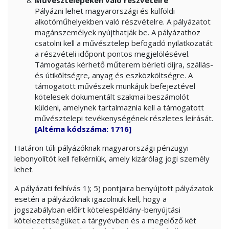
Művésztelepeken való részvételre
Pályázni lehet magyarországi és külföldi
alkotóműhelyekben való részvételre. A pályázatot
magánszemélyek nyújthatják be. A pályázathoz
csatolni kell a művésztelep befogadó nyilatkozatát
a részvételi időpont pontos megjelölésével.
Támogatás kérhető műterem bérleti díjra, szállás-
és útiköltségre, anyag és eszközköltségre. A
támogatott művészek munkájuk befejeztével
kötelesek dokumentált szakmai beszámolót
küldeni, amelynek tartalmaznia kell a támogatott
művésztelepi tevékenységének részletes leírását.
[Altéma kódszáma: 1716]
Határon túli pályázóknak magyarországi pénzügyi
lebonyolítót kell felkérniük, amely kizárólag jogi személy
lehet.
A pályázati felhívás 1); 5) pontjaira benyújtott pályázatok
esetén a pályázóknak igazolniuk kell, hogy a
jogszabályban előírt kötelespéldány-benyújtási
kötelezettségüket a tárgyévben és a megelőző két