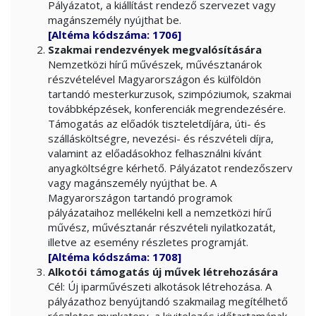
Pályázatot, a kiállítást rendező szervezet vagy
magánszemély nyújthat be.
[Altéma kódszáma: 1706]
Szakmai rendezvények megvalósítására
Nemzetközi hírű művészek, művésztanárok
részvételével Magyarországon és külföldön
tartandó mesterkurzusok, szimpóziumok, szakmai
továbbképzések, konferenciák megrendezésére.
Támogatás az előadók tiszteletdíjára, úti- és
szállásköltségre, nevezési- és részvételi díjra,
valamint az előadásokhoz felhasználni kívánt
anyagköltségre kérhető. Pályázatot rendezőszerv
vagy magánszemély nyújthat be. A
Magyarországon tartandó programok
pályázataihoz mellékelni kell a nemzetközi hírű
művész, művésztanár részvételi nyilatkozatát,
illetve az esemény részletes programját.
[Altéma kódszáma: 1708]
Alkotói támogatás új művek létrehozására
Cél: Új iparművészeti alkotások létrehozása. A
pályázathoz benyújtandó szakmailag megítélhető