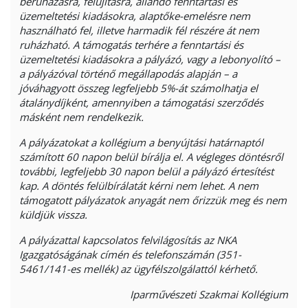
beruházásra, felújításra, állandó fenntartási és
üzemeltetési kiadásokra, alaptőke-emelésre nem
használható fel, illetve harmadik fél részére át nem
ruházható. A támogatás terhére a fenntartási és
üzemeltetési kiadásokra a pályázó, vagy a lebonyolító –
a pályázóval történő megállapodás alapján – a
jóváhagyott összeg legfeljebb 5%-át számolhatja el
átalánydíjként, amennyiben a támogatási szerződés
másként nem rendelkezik.
A pályázatokat a kollégium a benyújtási határnaptól
számított 60 napon belül bírálja el. A végleges döntésről
további, legfeljebb 30 napon belül a pályázó értesítést
kap. A döntés felülbírálatát kérni nem lehet. A nem
támogatott pályázatok anyagát nem őrizzük meg és nem
küldjük vissza.
A pályázattal kapcsolatos felvilágosítás az NKA
Igazgatóságának címén és telefonszámán (351-
5461/141-es mellék) az ügyfélszolgálattól kérhető.
Iparművészeti Szakmai Kollégium