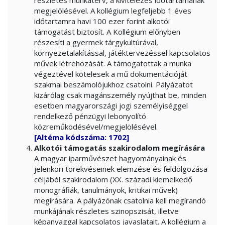
részletes munkaterv, a kivitelezés időtartamának
megjelölésével. A kollégium legfeljebb 1 éves
időtartamra havi 100 ezer forint alkotói
támogatást biztosít. A Kollégium előnyben
részesíti a gyermek tárgykultúrával,
környezetalakítással, játéktervezéssel kapcsolatos
művek létrehozását. A támogatottak a munka
végeztével kötelesek a mű dokumentációját
szakmai beszámolójukhoz csatolni. Pályázatot
kizárólag csak magánszemély nyújthat be, minden
esetben magyarországi jogi személyiséggel
rendelkező pénzügyi lebonyolító
közreműködésével/megjelölésével.
[Altéma kódszáma: 1702]
Alkotói támogatás szakirodalom megírására
A magyar iparművészet hagyományainak és
jelenkori törekvéseinek elemzése és feldolgozása
céljából szakirodalom (XX. századi kiemelkedő
monográfiák, tanulmányok, kritikai művek)
megírására. A pályázónak csatolnia kell megírandó
munkájának részletes szinopszisát, illetve
képanyaggal kapcsolatos javaslatait. A kollégium a