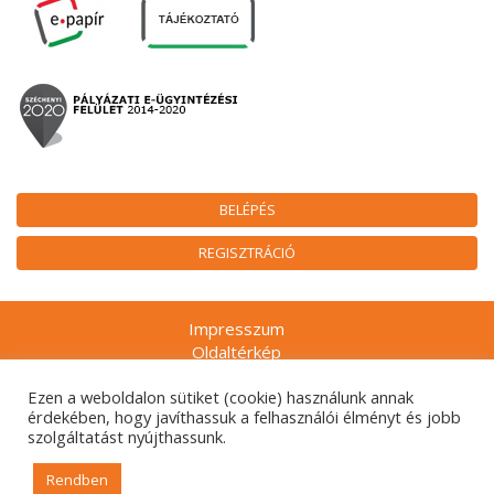
BELÉPÉS
REGISZTRÁCIÓ
Impresszum
Oldaltérkép
Munkatársak
Ezen a weboldalon sütiket (cookie) használunk annak
Adatkezelési tájékoztatók
érdekében, hogy javíthassuk a felhasználói élményt és jobb
Technikai ajánlás
szolgáltatást nyújthassunk.
Gyakran ismételt kérdések
Rendben
© 2026. Nemzeti Kulturális Alap