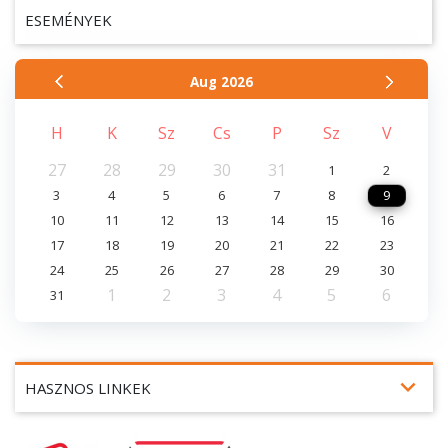
ESEMÉNYEK
Aug
2026
H
K
Sz
Cs
P
Sz
V
27
28
29
30
31
1
2
3
4
5
6
7
8
9
10
11
12
13
14
15
16
17
18
19
20
21
22
23
24
25
26
27
28
29
30
1
2
3
4
5
6
31
expand_more
HASZNOS LINKEK