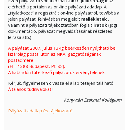
Ezen pályázatra vonatkozóan
2007. július 13-ig
lesz
elérhető a portálon az
on-line
pályázati adatlap. A
„Nyilatkozat” a regisztrált
on-line
pályázatról, továbbá a
jelen pályázati felhívásban megjelölt
mellékletek
,
valamint a pályázati tájékoztatóban foglalt
iratok
(jogi
dokumentáció, pályázat megvalósításának részletes
leírása stb.)
A pályázat 2007. július 13-ig beérkezően nyújtható be,
kizárólag postai úton az NKA Igazgatóságának
postacímére
(H – 1388 Budapest, Pf. 82).
A határidőn túl érkező pályázatok érvénytelenek.
Kérjük, figyelmesen olvassa el a lap tetején található
Általános tudnivalókat
!
Könyvtári Szakmai Kollégium
Pályázati adatlap és tájékoztató!