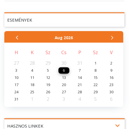
ESEMÉNYEK
Aug
2026
H
K
Sz
Cs
P
Sz
V
27
28
29
30
31
1
2
3
4
5
6
7
8
9
10
11
12
13
14
15
16
17
18
19
20
21
22
23
24
25
26
27
28
29
30
1
2
3
4
5
6
31
expand_more
HASZNOS LINKEK