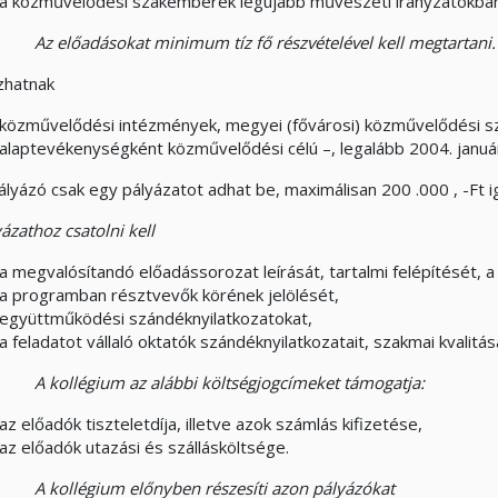
a közművelődési szakemberek legújabb művészeti irányzatokban 
Az előadásokat minimum tíz fő részvételével kell megtartani.
zhatnak
közművelődési intézmények, megyei (fővárosi) közművelődési sz
alaptevékenységként közművelődési célú –, legalább 2004. januá
ályázó csak egy pályázatot adhat be, maximálisan 200
.000
,
-Ft
i
ázathoz csatolni kell
a megvalósítandó előadássorozat leírását, tartalmi felépítését,
a programban résztvevők körének jelölését,
együttműködési szándéknyilatkozatokat,
a feladatot vállaló oktatók szándéknyilatkozatait, szakmai
kvalitá
A kollégium az alábbi költségjogcímeket támogatja:
az előadók tiszteletdíja, illetve azok számlás kifizetése,
az előadók utazási és szállásköltsége.
A kollégium előnyben részesíti azon pályázókat