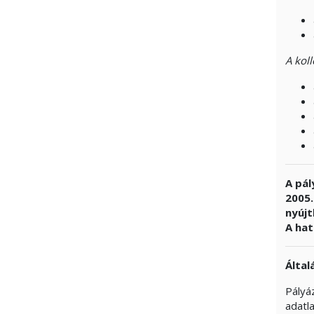
A kol
A pá
2005.
nyújt
A hat
Által
Pályá
adatla