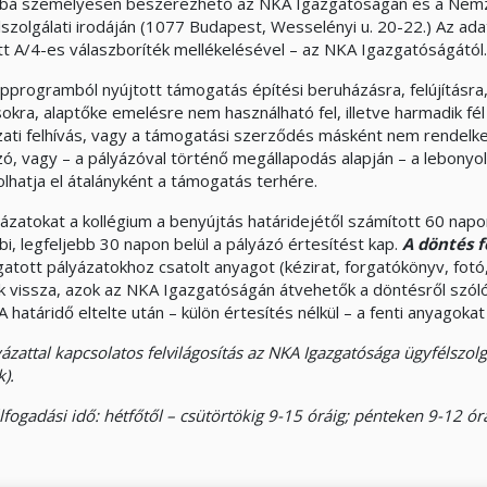
bá személyesen beszerezhető az NKA Igazgatóságán és a Nemzet
lszolgálati irodáján (1077 Budapest, Wesselényi u. 20-22.) Az ada
ott A/4-es válaszboríték mellékelésével – az NKA Igazgatóságától.
approgramból nyújtott támogatás építési beruházásra, felújításra,
sokra, alaptőke emelésre nem használható fel, illetve harmadik f
zati felhívás, vagy a támogatási szerződés másként nem rendelkez
zó, vagy – a pályázóval történő megállapodás alapján – a lebonyol
lhatja el átalányként a támogatás terhére.
ázatokat a kollégium a benyújtás határidejétől számított 60 napon
bi, legfeljebb 30 napon belül a pályázó értesítést kap.
A döntés f
atott pályázatokhoz csatolt anyagot (kézirat, forgatókönyv, fot
ük vissza, azok az NKA Igazgatóságán átvehetők a döntésről szól
 A határidő eltelte után – külön értesítés nélkül – a fenti anyagok
ázattal kapcsolatos felvilágosítás az NKA Igazgatósága ügyfélszol
).
fogadási idő: hétfőtől – csütörtökig 9-15 óráig; pénteken 9-12 órá