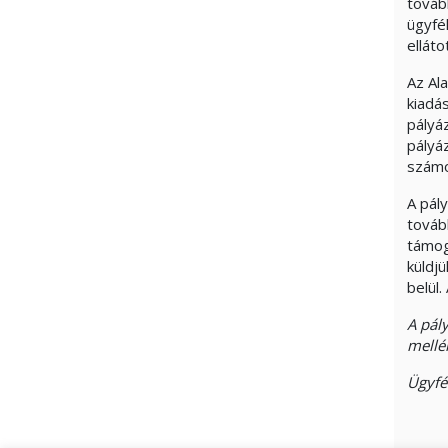
továb
ügyfé
ellát
Az Al
kiadá
pályá
pályá
számo
A pály
továb
támog
küldj
belül.
A pály
mellék
Ügyfél