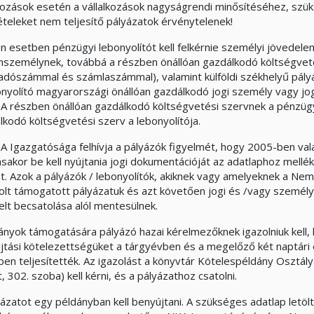
lkozások esetén a vállalkozások nagyságrendi minősítéséhez, szü
tételeket nem teljesítő pályázatok érvénytelenek!
n esetben pénzügyi lebonyolítót kell felkérnie személyi jövede
személynek, továbbá a részben önállóan gazdálkodó költségvet
 adószámmal és számlaszámmal), valamint külföldi székhelyű pály
onyolító magyarországi önállóan gazdálkodó jogi személy vagy jog
. A részben önállóan gazdálkodó költségvetési szervnek a pénzügyi
lkodó költségvetési szerv a lebonyolítója.
A Igazgatósága felhívja a pályázók figyelmét, hogy 2005-ben val
sakor be kell nyújtania jogi dokumentációját az adatlaphoz mellé
nt. Azok a pályázók / lebonyolítók, akiknek vagy amelyeknek a Ne
olt támogatott pályázatuk és azt követően jogi és /vagy személy
elt becsatolása alól mentesülnek.
ányok támogatására pályázó hazai kérelmezőknek igazolniuk kell, 
jtási kötelezettségüket a tárgyévben és a megelőző két naptári
en teljesítették. Az igazolást a könyvtár Kötelespéldány Osztály
, 302. szoba) kell kérni, és a pályázathoz csatolni.
yázatot egy példányban kell benyújtani. A szükséges adatlap letöl