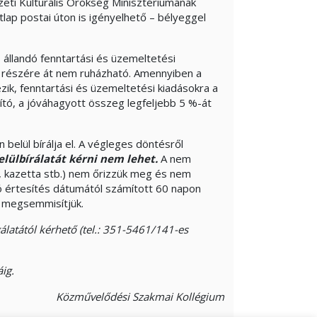
i Kulturális Örökség Minisztériumának
tlap postai úton is igényelhető – bélyeggel
 állandó fenntartási és üzemeltetési
él részére át nem ruházható. Amennyiben a
ik, fenntartási és üzemeltetési kiadásokra a
ító, a jóváhagyott összeg legfeljebb 5 %-át
 belül bírálja el. A végleges döntésről
elülbírálatát kérni nem lehet.
A nem
ó, kazetta stb.) nem őrizzük meg és nem
ó értesítés dátumától számított 60 napon
at megsemmisítjük.
gálatától kérhető (tel.: 351-5461/141-es
ig.
Közművelődési Szakmai Kollégium