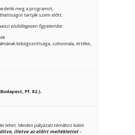
hirdetik meg a programot,
thatóságot tartják szem előtt.
veszi elsődlegesen figyelembe:
nek
almának kidolgozottsága, színvonala, értéke,
udapest, Pf. 82.).
án lehet. Minden pályázati témához külön
ltve, illetve az előírt melléklettel
–