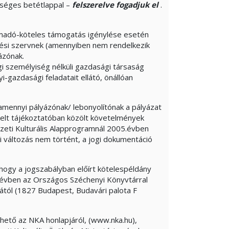
kséges betétlappal –
felszerelve fogadjuk el
.
lemadó-köteles támogatás igénylése esetén
ési szervnek (amennyiben nem rendelkezik
ázónak.
i személyiség nélküli gazdasági társaság
-gazdasági feladatait ellátó, önállóan
amennyi pályázónak/ lebonyolítónak a pályázat
kelt tájékoztatóban közölt követelmények
mzeti Kulturális Alapprogramnál 2005.évben
i változás nem történt, a jogi dokumentáció
hogy a jogszabályban előírt kötelespéldány
 évben az Országos Széchenyi Könyvtárral
ától (1827 Budapest, Budavári palota F
thető az NKA honlapjáról, (www.nka.hu),