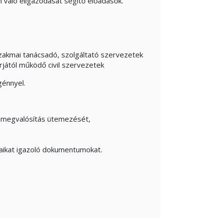
való eligazodását segítő előadások.
akmai tanácsadó, szolgáltató szervezetek
rjától működő civil szervezetek
génnyel.
 a megvalósítás ütemezését,
saikat
igazoló dokumentumokat.