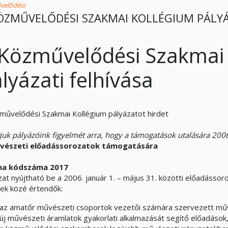
velődési
ÖZMŰVELŐDÉSI SZAKMAI KOLLÉGIUM PÁLYÁ
Közművelődési Szakmai
lyázati felhívása
művelődési Szakmai Kollégium pályázatot hirdet
vjuk pályázóink figyelmét arra, hogy a támogatások utalására 2006
vészeti előadássorozatok támogatására
ma kódszáma 2017
zat nyújtható be a 2006. január 1. – május 31. közötti előadáss
ek közé értendők:
az amatőr művészeti csoportok vezetői számára szervezett művész
új művészeti áramlatok gyakorlati alkalmazását segítő előadások