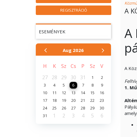
Közmű
A K
REGISZTRÁCIÓ
A 
ESEMÉNYEK
pá
Aug
2026
H
K
Sz
Cs
P
Sz
V
A Köz
27
28
29
30
31
1
2
Felhí
3
4
5
6
7
8
9
1.
Mű
10
11
12
13
14
15
16
Alté
17
18
19
20
21
22
23
Pályá
24
25
26
27
28
29
30
amely
1
2
3
4
5
6
31