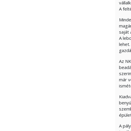
válla
A fel
Minde
magán
saját
A leb
lehet
gazdá
Az NK
beadá
szeri
már v
ismét
Kiadv
benyú
szemb
épület
A pál