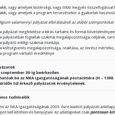
akik, vagy amelyek kistérségi, vagy több megyés összefogással 
akik, vagy amelyek a program tervezésekor a gyakorlati hasznosí
légium valamennyi pályázat elbírálásánál az alábbi szempontokat 
a pályázat megfelelése a kiírás tartalmi és formai követelményei
a pályázatban foglaltak szakmai megalapozottsága; céljának, tart
a pályázó eddigi szakmai munkája,
a költségvetés megalapozottsága, realitása, az önrész mértéke,
a program várható eredménye
lyázatok
 szeptember 30-ig beérkezően
hatóak be az NKA Igazgatóságának postacímére (H – 1388. B
áridőn túl érkezõ pályázatok érvénytelenek.
ános tudnivalók
zni az NKA Igazgatóságának 2005. évre kiadott pályázati adatlapj
pot kell kitölteni és benyújtani. Az adatlapokat csak
pontosan kitö