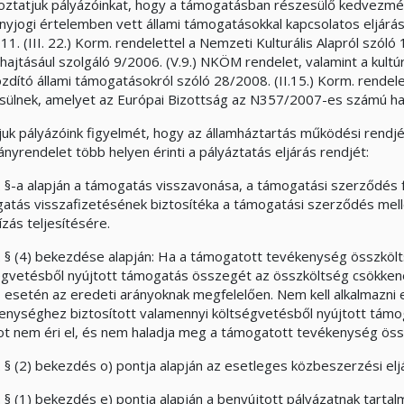
oztatjuk pályázóinkat, hogy a támogatásban részesülő kedvezmé
nyjogi értelemben vett állami támogatásokkal kapcsolatos eljárásr
1. (III. 22.) Korm. rendelettel a Nemzeti Kulturális Alapról szóló 
hajtásául szolgáló 9/2006. (V.9.) NKÖM rendelet, valamint a kultú
zdító állami támogatásokról szóló 28/2008. (II.15.) Korm. rendelet
sülnek, amelyet az Európai Bizottság az N357/2007-es számú ha
vjuk pályázóink figyelmét, hogy az államháztartás működési rendjé
nyrendelet több helyen érinti a pályáztatás eljárás rendjét:
. §-a alapján a támogatás visszavonása, a támogatási szerződés f
atás visszafizetésének biztosítéka a támogatási szerződés mel
zás teljesítésére.
. § (4) bekezdése alapján: Ha a támogatott tevékenység összköl
égvetésből nyújtott támogatás összegét az összköltség csökkené
s esetén az eredeti arányoknak megfelelően. Nem kell alkalmazni 
enységhez biztosított valamennyi költségvetésből nyújtott támo
tot nem éri el, és nem haladja meg a támogatott tevékenység öss
. § (2) bekezdés o) pontja alapján az esetleges közbeszerzési eljá
 § (1) bekezdés e) pontja alapján a benyújtott pályázatnak tartalm