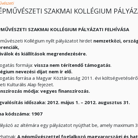
vészeti
ÉPMŰVÉSZETI SZAKMAI KOLLÉGIUM PÁLYÁZ
PMŰVÉSZETI SZAKMAI KOLLÉGIUM PÁLYÁZATI FELHÍVÁSA
művészeti Kollégium nyílt pályázatot hirdet
nemzetközi, ország
renciák,
iválok és kiállítások megrendezésére.
ogatás formája:
vissza nem térítendő támogatás
.
légium nevezési díjat nem ír elő.
ogatás forrása a Magyar Köztársaság 2011. évi költségvetéséről s
i Kulturális Alap fejezet.
anszírozás módja: vegyes finanszírozás.
valósítás időszaka: 2012. május 1. – 2012. augusztus 31.
ma kódszáma: 1907
ályázó az altémára egy pályázatot nyújthat be, amely maximum 
zhatnak:
A népművészettel foglalkozó magyarországi és határ