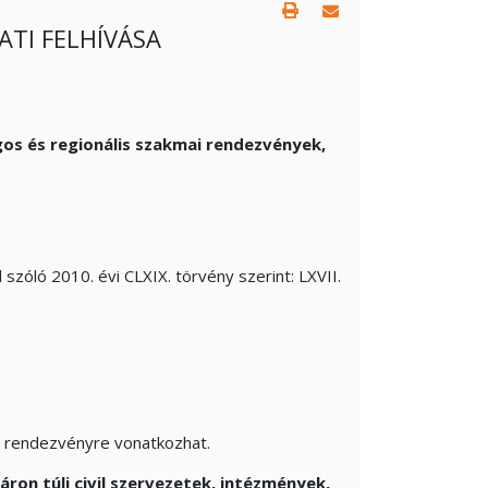
ATI FELHÍVÁSA
os és regionális szakmai rendezvények,
zóló 2010. évi CLXIX. törvény szerint: LXVII.
3 rendezvényre vonatkozhat.
on túli civil szervezetek, intézmények,