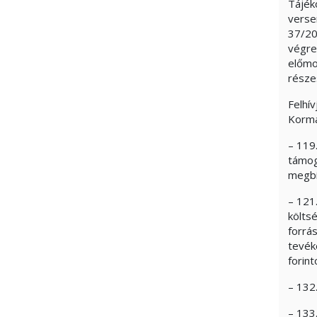
Tájék
verse
37/201
végre
előmo
része
Felhí
Kormá
– 119
támog
megbí
– 121
költs
forrá
tevék
forin
– 132
– 133.