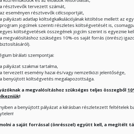
a közreműködők és az előadók felsorolását,
a résztvevők tervezett számát,
az eseményen résztvevők célcsoportját,
a pályázati adatlap költségkalkulációjának kitöltése mellett az eg
program jogcímek szerinti részletes költségvetését is, csomagp
egyes költségvetések összegének jogcím szerint is egyeznie kell
a megvalósításhoz szükséges 10%-os saját forrás (önrész) igazol
biztosításáról).
égium bírálati szempontjai:
a pályázat szakmai tartalma,
a tervezett esemény hazai és/vagy nemzetközi jelentősége,
a benyújtott költségvetés megalapozottsága.
yázóknak a megvalósításhoz szükséges teljes összegből
10
lkezniük
!
yiben a benyújtott pályázat a kiírásban részletezett feltételek 
ytelen!
molni a saját forrással (önrésszel) együtt kell, a megítélt