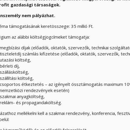
ofit gazdasági társaságok.
nszemély nem pályázhat.
téma támogatásának keretösszege: 35 millió Ft.
légium az alábbi költségjogcímeket támogatja:
megbízási díjak (előadók, oktatók, szervezők, technikai szolgáltató
tiszteletdíj számlás kifizetése (előadók, oktatók, szervezők, techn
utazási költség,
bérleti díj,
szállásköltség,
szállítási költség,
csoportos étkeztetés – az igényelt össztámogatás maximum 10%-
nemzetközi rendezvények esetén)
szakmai anyagköltség,
reklám- és propagandaköltség.
ázathoz mellékelni kell a szakmai rendezvény, konferencia, fesztiv
elül: