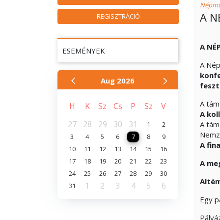
Népmű
A N
REGISZTRÁCIÓ
A NÉ
ESEMÉNYEK
A Nép
konfe
Aug
2026
feszt
A tám
H
K
Sz
Cs
P
Sz
V
A kol
27
28
29
30
31
A tám
1
2
Nemzet
3
4
5
6
7
8
9
A fin
10
11
12
13
14
15
16
17
18
19
20
21
22
23
A meg
24
25
26
27
28
29
30
Alté
1
2
3
4
5
6
31
Egy p
Pályá