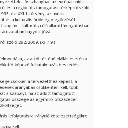
nyezettek – összhangban az európai uniós
ól és a regionális támogatási térképről szóló
1993. évi XXIII. törvény, az annak
rát és a kulturális örökség megőrzését
 alapján – kulturális célú állami támogatásban
tározatában hagyott jóvá.
ről szóló 292/2009. (XII.19.)
elmondása, az attól történő elállás esetén a
lékletét képező felhatalmazás beszedési
tsége csökken a tervezetthez képest, a
sének arányában csökkenteni kell, több
ezt a szabályt, ha az adott támogatott
gatás összege az egymillió-ötszázezer
zköltségét.
rás lefolytatásra irányuló kötelezettségükre.
aznia kell: