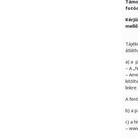
Támog
fotó
Kérjü
mellő
Tájék
átlát
a) a p
– A „N
– Ame
kitölt
linkre
A fen
b) a 
c) a 
– www