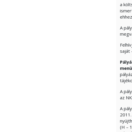
a köl
ismer
ehhez
A pál
megva
Felhí
saját 
Pályá
menüp
pályáz
tájék
A pál
az NK
A pál
2011.
nyújt
(H – 