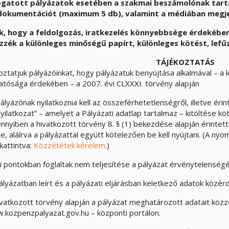
atott pályázatok esetében a szakmai beszámolónak tartal
dokumentációt (maximum 5 db), valamint a médiában megj
k, hogy a feldolgozás, iratkezelés könnyebbsége érdekében
zzék a különleges minőségű papírt, különleges kötést, lefűz
TÁJÉKOZTATÁS
oztatjuk pályázóinkat, hogy pályázatuk benyújtása alkalmával – 
hatósága érdekében – a 2007. évi CLXXXI. törvény alapján
ályázónak nyilatkoznia kell az összeférhetetlenségről, illetve érin
yilatkozat” – amelyet a Pályázati adatlap tartalmaz – kitöltése kö
nnyiben a hivatkozott törvény 8. § (1) bekezdése alapján érintett
ve, aláírva a pályázattal együtt kötelezően be kell nyújtani. (A n
 kattintva:
Közzétételi kérelem
.)
ti pontokban foglaltak nem teljesítése a pályázat érvénytelenség
pályázatban leírt és a pályázati eljárásban keletkező adatok közé
hivatkozott törvény alapján a pályázat meghatározott adatait köz
.kozpenzpalyazat.gov.hu – központi portálon.