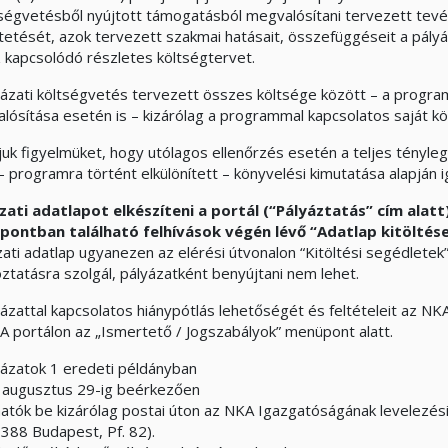
tségvetésből nyújtott támogatásból megvalósítani tervezett tev
tetését, azok tervezett szakmai hatásait, összefüggéseit a pályáza
 kapcsolódó részletes költségtervet.
yázati költségvetés tervezett összes költsége között – a progra
lósítása esetén is – kizárólag a programmal kapcsolatos saját k
vjuk figyelmüket, hogy utólagos ellenőrzés esetén a teljes tényl
– programra történt elkülönített – könyvelési kimutatása alapján ig
zati adatlapot elkészíteni a portál (“Pályáztatás” cím alatt
ontban található felhívások végén lévő “Adatlap kitöltése”
ati adatlap ugyanezen az elérési útvonalon “Kitöltési segédletek” l
oztatásra szolgál, pályázatként benyújtani nem lehet.
yázattal kapcsolatos hiánypótlás lehetőségét és feltételeit az 
A portálon az „Ismertető / Jogszabályok” menüpont alatt.
yázatok 1 eredeti példányban
 augusztus 29-ig beérkezően
hatók be kizárólag postai úton az NKA Igazgatóságának levelezési
1388 Budapest, Pf. 82).