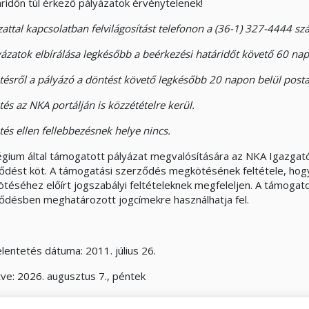
áridőn túl érkező pályázatok érvénytelenek!
zattal kapcsolatban felvilágosítást telefonon a (36-1) 327-4444 
yázatok elbírálása legkésőbb a beérkezési határidőt követő 60 nap
tésről a pályázó a döntést követő legkésőbb 20 napon belül postai
és az NKA portálján is közzétételre kerül.
tés ellen fellebbezésnek helye nincs.
légium által támogatott pályázat megvalósítására az NKA Igazga
ődést köt. A támogatási szerződés megkötésének feltétele, hog
téséhez előírt jogszabályi feltételeknek megfeleljen. A támogat
ődésben meghatározott jogcímekre használhatja fel.
lentetés dátuma: 2011. július 26.
tve:
2026. augusztus 7., péntek