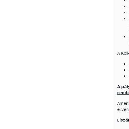
A Koll
A pál
rende
Amenn
érvén
Elszá