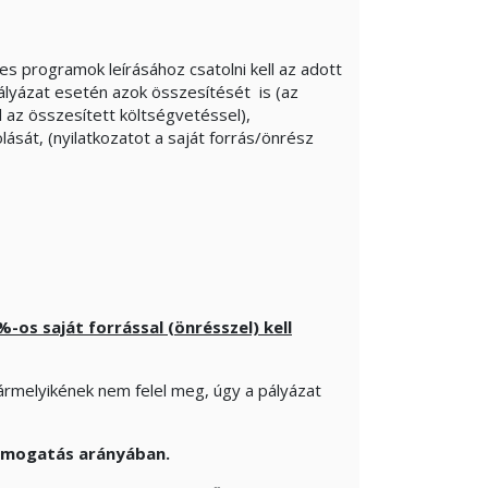
yes programok leírásához csatolni kell az adott
ályázat esetén azok összesítését is (az
 az összesített költségvetéssel),
ását, (nyilatkozatot a saját forrás/önrész
%-os saját forrással (önrésszel) kell
bármelyikének nem felel meg, úgy a pályázat
 támogatás arányában.