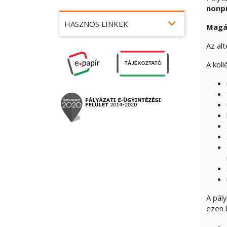
nonpr
expand_more
HASZNOS LINKEK
Magá
Az al
A kol
A pály
ezen b