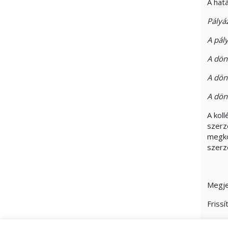
A hat
Pályá
A pál
A dön
A dönt
A dön
A kol
szerz
megkö
szerz
Megje
Frissí