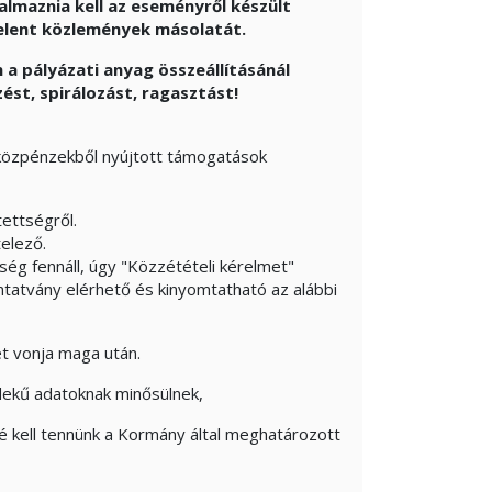
maznia kell az eseményről készült
elent közlemények másolatát.
 a pályázati anyag összeállításánál
ést, spirálozást, ragasztást!
a közpénzekből nyújtott támogatások
tettségről.
telező.
ség fennáll, úgy "Közzétételi kérelmet"
yomtatvány elérhető és kinyomtatható az alábbi
ét vonja maga után.
rdekű adatoknak minősülnek,
zé kell tennünk a Kormány által meghatározott