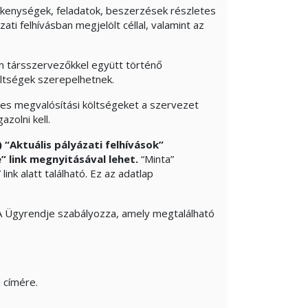
ékenységek, feladatok, beszerzések részletes
ti felhívásban megjelölt céllal, valamint az
m társszervezőkkel együtt történő
öltségek szerepelhetnek.
eges megvalósítási költségeket a szervezet
azolni kell.
) “Aktuális pályázati felhívások”
 link megnyitásával lehet.
“Minta”
ink alatt található. Ez az adatlap
NKA Ügyrendje szabályozza, amely megtalálható
 címére.