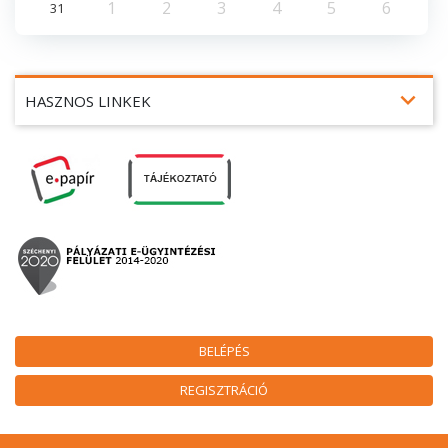
1
2
3
4
5
6
31
expand_more
HASZNOS LINKEK
BELÉPÉS
REGISZTRÁCIÓ