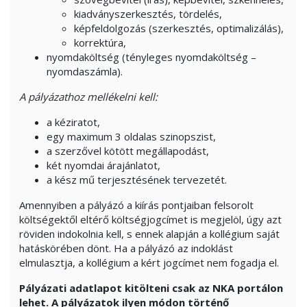
kiadványszerkesztés, tördelés,
képfeldolgozás (szerkesztés, optimalizálás),
korrektúra,
nyomdaköltség (tényleges nyomdaköltség –
nyomdaszámla).
A pályázathoz mellékelni kell:
a kéziratot,
egy maximum 3 oldalas szinopszist,
a szerzővel kötött megállapodást,
két nyomdai árajánlatot,
a kész mű terjesztésének tervezetét.
Amennyiben a pályázó a kiírás pontjaiban felsorolt
költségektől eltérő költségjogcímet is megjelöl, úgy azt
röviden indokolnia kell, s ennek alapján a kollégium saját
hatáskörében dönt. Ha a pályázó az indoklást
elmulasztja, a kollégium a kért jogcímet nem fogadja el.
Pályázati adatlapot kitölteni csak az NKA portálon
lehet.
A pályázatok ilyen módon történő