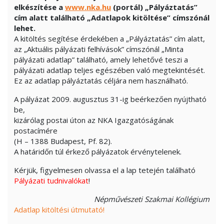
elkészítése a
www.nka.hu
(portál) „Pályáztatás”
cím alatt található „Adatlapok kitöltése” címszónál
lehet.
A kitöltés segítése érdekében a „Pályáztatás” cím alatt,
az „Aktuális pályázati felhívások” címszónál „Minta
pályázati adatlap” található, amely lehetővé teszi a
pályázati adatlap teljes egészében való megtekintését.
Ez az adatlap pályáztatás céljára nem használható.
A pályázat 2009. augusztus 31-ig beérkezően nyújtható
be,
kizárólag postai úton az NKA Igazgatóságának
postacímére
(H – 1388 Budapest, Pf. 82).
A határidőn túl érkező pályázatok érvénytelenek.
Kérjük, figyelmesen olvassa el a lap tetején található
Pályázati tudnivalókat
!
Népművészeti Szakmai Kollégium
Adatlap kitöltési útmutató!