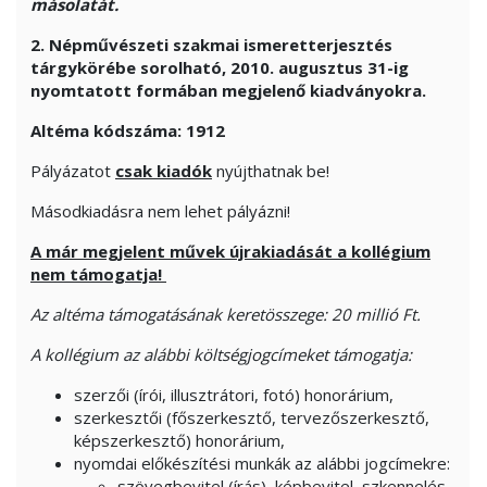
másolatát.
2. Népművészeti szakmai ismeretterjesztés
tárgykörébe sorolható, 2010. augusztus 31-ig
nyomtatott formában megjelenő kiadványokra.
Altéma kódszáma: 1912
Pályázatot
csak kiadók
nyújthatnak be!
Másodkiadásra nem lehet pályázni!
A már megjelent művek újrakiadását a kollégium
nem támogatja!
Az altéma támogatásának keretösszege: 20 millió Ft.
A kollégium az alábbi költségjogcímeket támogatja:
szerzői (írói, illusztrátori, fotó) honorárium,
szerkesztői (főszerkesztő, tervezőszerkesztő,
képszerkesztő) honorárium,
nyomdai előkészítési munkák az alábbi jogcímekre:
szövegbevitel (írás), képbevitel, szkennelés,