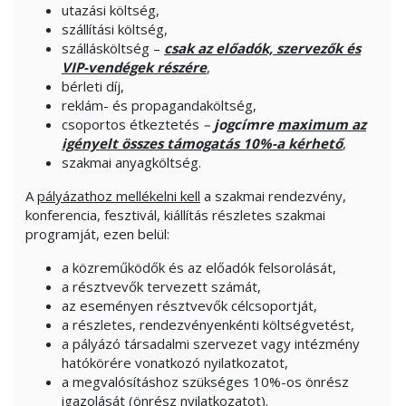
utazási költség,
szállítási költség,
szállásköltség –
csak az előadók, szervezők és
VIP-vendégek részére
,
bérleti díj,
reklám- és propagandaköltség,
csoportos étkeztetés
–
jogcímre
maximum az
igényelt összes támogatás 10%-a kérhető
,
szakmai anyagköltség.
A
pályázathoz mellékelni kell
a szakmai rendezvény,
konferencia, fesztivál, kiállítás részletes szakmai
programját, ezen belül:
a közreműködők és az előadók felsorolását,
a résztvevők tervezett számát,
az eseményen résztvevők célcsoportját,
a részletes, rendezvényenkénti költségvetést,
a pályázó társadalmi szervezet vagy intézmény
hatókörére vonatkozó nyilatkozatot,
a megvalósításhoz szükséges 10%-os önrész
igazolását (önrész nyilatkozatot).