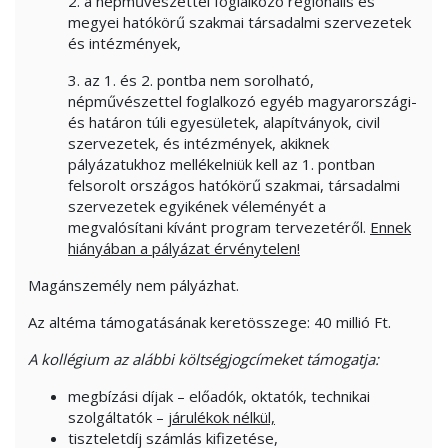
2. a népművészettel foglalkozó regionális és
megyei hatókörű szakmai társadalmi szervezetek
és intézmények,
3. az 1. és 2. pontba nem sorolható,
népművészettel foglalkozó egyéb magyarországi-
és határon túli egyesületek, alapítványok, civil
szervezetek, és intézmények, akiknek
pályázatukhoz mellékelniük kell az 1. pontban
felsorolt országos hatókörű szakmai, társadalmi
szervezetek egyikének véleményét a
megvalósítani kívánt program tervezetéről.
Ennek
hiányában a pályázat érvénytelen!
Magánszemély nem pályázhat.
Az altéma támogatásának keretösszege: 40 millió Ft.
A kollégium az alábbi költségjogcímeket támogatja:
megbízási díjak – előadók, oktatók, technikai
szolgáltatók –
járulékok nélkül,
tiszteletdíj számlás kifizetése,