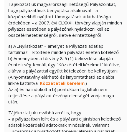
Tájékoztatjuk magyarországi illetőségű Pályázóinkat,
hogy pályázatának benyújtása alkalmával – a
közpénzekből nyújtott támogatások átláthatósága
érdekében – a 2007. évi CLXXXI. törvény alapján minden
pályázat esetében a pályázónak nyilatkozni kell az
összeférhetetlenségről, illetve érintettségről.
a) A „Nyilatkozat” – amelyet a Pályázati adatlap
tartalmaz – kitöltése minden pályázat esetén kötelező.
b) Amennyiben a törvény 8. § (1) bekezdése alapján
érintettség fennáll, úgy "Közzétételi kérelmet" kitöltve,
aláírva a pályázattal együtt
kötelezően
be kell nyújtani.
(A nyomtatvány elérhető és kinyomtatható az alábbi
linkre kattintva:
Közzétételi kérelem
.)
Az a) és ha indokolt a b) pontokban foglaltak nem
teljesítése a pályázat érvénytelenségét vonja maga
után.
Tájékoztatjuk továbbá arról is, hogy
– a pályázatban leírt és a pályázati eljárásban keletkező
adatok
közérdekű adatoknak minősülnek
, valamint
– ugyancsak a hivatkozott törvény alapján a pályázat