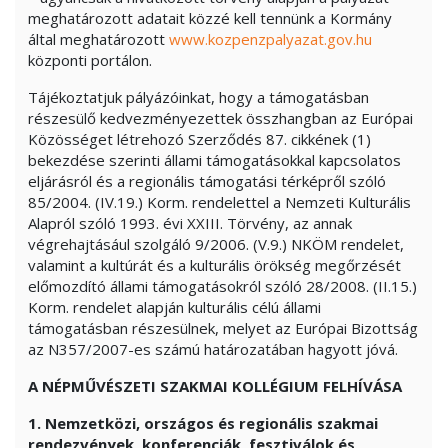
meghatározott adatait közzé kell tennünk a Kormány
által meghatározott
www.kozpenzpalyazat.gov.hu
központi portálon.
Tájékoztatjuk pályázóinkat, hogy a támogatásban
részesülő kedvezményezettek összhangban az Európai
Közösséget létrehozó Szerződés 87. cikkének (1)
bekezdése szerinti állami támogatásokkal kapcsolatos
eljárásról és a regionális támogatási térképről szóló
85/2004. (IV.19.) Korm. rendelettel a Nemzeti Kulturális
Alapról szóló 1993. évi XXIII. Törvény, az annak
végrehajtásául szolgáló 9/2006. (V.9.) NKÖM rendelet,
valamint a kultúrát és a kulturális örökség megőrzését
előmozdító állami támogatásokról szóló 28/2008. (II.15.)
Korm. rendelet alapján kulturális célú állami
támogatásban részesülnek, melyet az Európai Bizottság
az N357/2007-es számú határozatában hagyott jóvá.
A NÉPMŰVÉSZETI SZAKMAI KOLLÉGIUM FELHÍVÁSA
1. Nemzetközi, országos és regionális szakmai
rendezvények, konferenciák, fesztiválok és