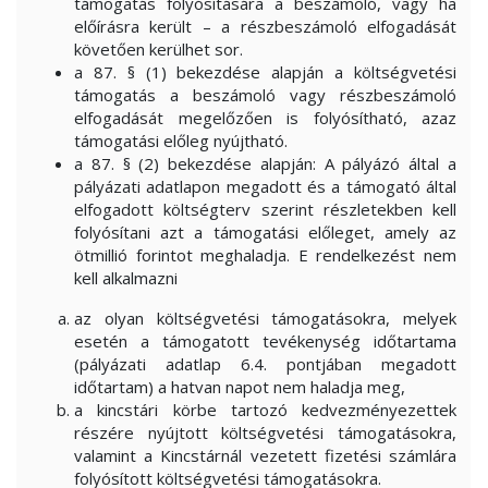
támogatás folyósítására a beszámoló, vagy ha
előírásra került – a részbeszámoló elfogadását
követően kerülhet sor.
a 87. § (1) bekezdése alapján a költségvetési
támogatás a beszámoló vagy részbeszámoló
elfogadását megelőzően is folyósítható, azaz
támogatási előleg nyújtható.
a 87. § (2) bekezdése alapján: A pályázó által a
pályázati adatlapon megadott és a támogató által
elfogadott költségterv szerint részletekben kell
folyósítani azt a támogatási előleget, amely az
ötmillió forintot meghaladja. E rendelkezést nem
kell alkalmazni
az olyan költségvetési támogatásokra, melyek
esetén a támogatott tevékenység időtartama
(pályázati adatlap 6.4. pontjában megadott
időtartam) a hatvan napot nem haladja meg,
a kincstári körbe tartozó kedvezményezettek
részére nyújtott költségvetési támogatásokra,
valamint a Kincstárnál vezetett fizetési számlára
folyósított költségvetési támogatásokra.