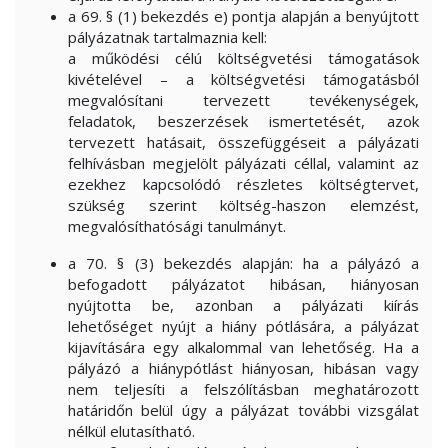
a 69. § (1) bekezdés e) pontja alapján a benyújtott
pályázatnak tartalmaznia kell:
a működési célú költségvetési támogatások
kivételével – a költségvetési támogatásból
megvalósítani tervezett tevékenységek,
feladatok, beszerzések ismertetését, azok
tervezett hatásait, összefüggéseit a pályázati
felhívásban megjelölt pályázati céllal, valamint az
ezekhez kapcsolódó részletes költségtervet,
szükség szerint költség-haszon elemzést,
megvalósíthatósági tanulmányt.
a 70. § (3) bekezdés alapján: ha a pályázó a
befogadott pályázatot hibásan, hiányosan
nyújtotta be, azonban a pályázati kiírás
lehetőséget nyújt a hiány pótlására, a pályázat
kijavítására egy alkalommal van lehetőség. Ha a
pályázó a hiánypótlást hiányosan, hibásan vagy
nem teljesíti a felszólításban meghatározott
határidőn belül úgy a pályázat további vizsgálat
nélkül elutasítható.