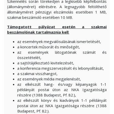
Szkennelés során törekedjen a legkisebb képfelbontás
(állományméret) elérésére. A legnagyobb feltölthető
állományméret pénzügyi elszámolás esetében 1 MB,
szakmai beszámoló esetében 10 MB.
Támogatott pályázat esetén a szakmai
beszámolónak tartalmaznia kell
:
az események megvalósulásának ismertetését,
a koncertek műsorát és minőségét,
az események látogatóinak számát és
összetételét,
a sajtótájékoztató kivitelezését,
a konferencia megszervezését és lebonyolítását,
a szakmai visszhangot,
az események média megjelenését,
az elkészült hang- és/vagy képanyagok 1-1
példányát postai úton az NKA Igazgatósága
részére (1388 Budapest, Pf. 82.),
az elkészült könyv és kiadványok 1-1 példányát
postai úton az NKA Igazgatósága részére (1388
Budapest, Pf. 82.).