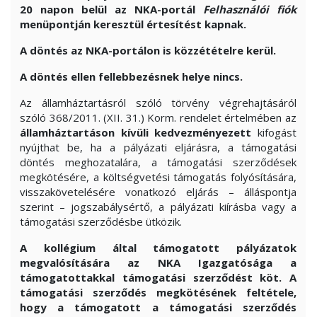
20 napon belül az NKA-portál
Felhasználói fiók
menüpontján keresztül értesítést kapnak.
A döntés az NKA-portálon is közzétételre kerül.
A döntés ellen fellebbezésnek helye nincs.
Az államháztartásról szóló törvény végrehajtásáról
szóló 368/2011. (XII. 31.) Korm. rendelet értelmében az
államháztartáson kívüli kedvezményezett
kifogást
nyújthat be, ha a pályázati eljárásra, a támogatási
döntés meghozatalára, a támogatási szerződések
megkötésére, a költségvetési támogatás folyósítására,
visszakövetelésére vonatkozó eljárás – álláspontja
szerint – jogszabálysértő, a pályázati kiírásba vagy a
támogatási szerződésbe ütközik.
A kollégium által támogatott pályázatok
megvalósítására az NKA Igazgatósága a
támogatottakkal támogatási szerződést köt. A
támogatási szerződés megkötésének feltétele,
hogy a támogatott a támogatási szerződés