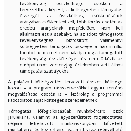
tevékenység összköltsége csökken a
tervezetthez képest, a költségvetési támogatás
összegét az összköltség csökkenésének
arányában csökkenteni kell, több forrás esetén az
eredeti arányoknak megfelelően. Nem kell
alkalmazni ezt a szabályt, ha az adott támogatott
tevékenységhez biztosított valamennyi
költségvetési támogatás összege a hárommillió
forintot nem éri el, nem haladja meg a támogatott
tevékenység összköltségét és nem ütközik az
európai uniós versenyjogi értelemben vett állami
támogatási szabályokba.
A pályázati költségvetés tervezett összes költsége
között – a program társszervezőkkel együtt történő
megvalósítása esetén is – kizárólag a programmal
kapcsolatos saját költségek szerepelhetnek.
Támogatás főfoglalkozásúak munkabéreire, ezek
járulékaira, valamint az egyszerűsített foglalkoztatás
céljaira létrehozott munkaviszonyban kifizetett
munkabérre és közterheire, valamint visszaigényelhető