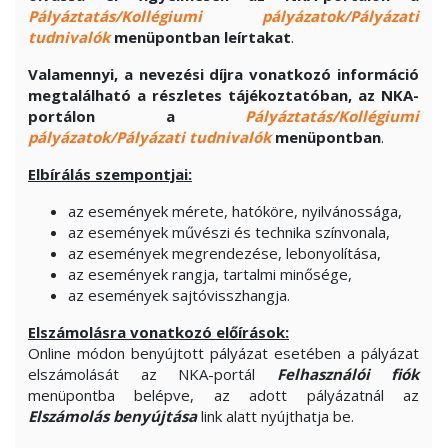
Pályáztatás/Kollégiumi pályázatok/Pályázati
tudnivalók
menüpontban leírtakat
.
Valamennyi, a nevezési díjra vonatkozó információ
megtalálható a részletes tájékoztatóban, az NKA-
portálon a
Pályáztatás/Kollégiumi
pályázatok/Pályázati tudnivalók
menüpontban
.
Elbírálás szempontjai:
az események mérete, hatóköre, nyilvánossága,
az események művészi és technika színvonala,
az események megrendezése, lebonyolítása,
az események rangja, tartalmi minősége,
az események sajtóvisszhangja.
Elszámolásra vonatkozó előírások:
Online módon benyújtott pályázat esetében a pályázat
elszámolását az NKA-portál
Felhasználói fiók
menüpontba belépve, az adott pályázatnál az
Elszámolás benyújtása
link alatt nyújthatja be.