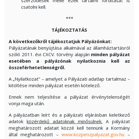
szerződések mellé ezek tartalmi fordítását is
csatolni kell.
***
TÁJÉKOZTATÁS
A következőkről tájékoztatjuk Pályázónkat:
Pályázatának benyújtása alkalmával az államháztartásról
szóló 2011. évi CXCV. törvény alapján
minden pályázat
esetében a pályázónak nyilatkoznia kell az
összeférhetetlenségről.
A „Nyilatkozat” – amelyet a Pályázati adatlap tartalmaz –
kitöltése minden pályázat esetén kötelező.
Ennek nem teljesítése a pályázat érvénytelenségét
vonja maga után.
A pályázatban leírt és a pályázati eljárásban keletkező
adatok
közérdekű adatoknak minősülnek.
A pályázat
meghatározott adatait közzé kell tennünk a Kormány
által meghatározott –
www.kozpenzpalyazat.gov.hu
–