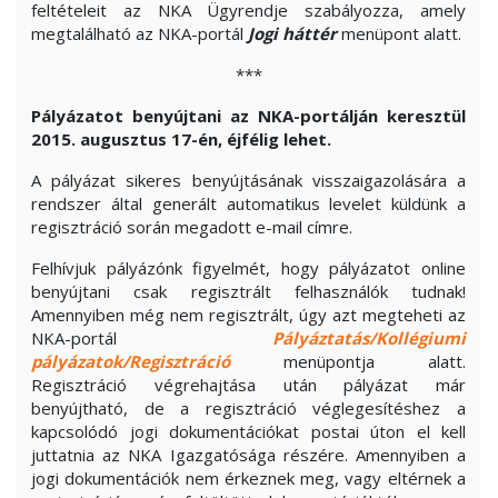
feltételeit az NKA Ügyrendje szabályozza, amely
megtalálható az NKA-portál
Jogi háttér
menüpont alatt.
***
Pályázatot benyújtani az NKA-portálján keresztül
2015. augusztus 17-én, éjfélig lehet.
A pályázat sikeres benyújtásának visszaigazolására a
rendszer által generált automatikus levelet küldünk a
regisztráció során megadott e-mail címre.
Felhívjuk pályázónk figyelmét, hogy pályázatot online
benyújtani csak regisztrált felhasználók tudnak!
Amennyiben még nem regisztrált, úgy azt megteheti az
NKA-portál
Pályáztatás/Kollégiumi
pályázatok/Regisztráció
menüpontja alatt.
Regisztráció végrehajtása után pályázat már
benyújtható, de a regisztráció véglegesítéshez a
kapcsolódó jogi dokumentációkat postai úton el kell
juttatnia az NKA Igazgatósága részére. Amennyiben a
jogi dokumentációk nem érkeznek meg, vagy eltérnek a