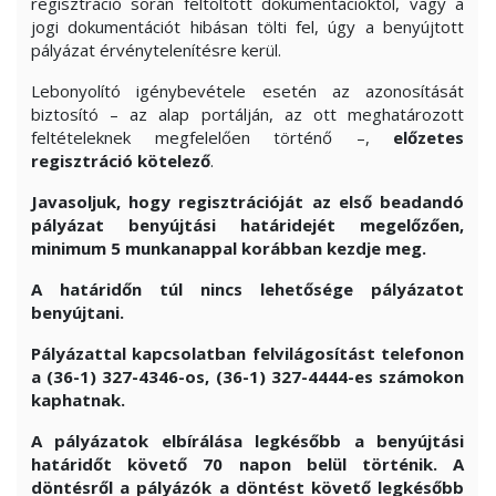
regisztráció során feltöltött dokumentációktól, vagy a
jogi dokumentációt hibásan tölti fel, úgy a benyújtott
pályázat érvénytelenítésre kerül.
Lebonyolító igénybevétele esetén az azonosítását
biztosító – az alap portálján, az ott meghatározott
feltételeknek megfelelően történő –,
előzetes
regisztráció kötelező
.
Javasoljuk, hogy regisztrációját az első beadandó
pályázat benyújtási határidejét megelőzően,
minimum 5 munkanappal korábban kezdje meg.
A határidőn túl nincs lehetősége pályázatot
benyújtani.
Pályázattal kapcsolatban felvilágosítást telefonon
a (36-1) 327-4346-os, (36-1) 327-4444-es számokon
kaphatnak.
A pályázatok elbírálása legkésőbb a benyújtási
határidőt követő 70 napon belül történik. A
döntésről a pályázók a döntést követő legkésőbb