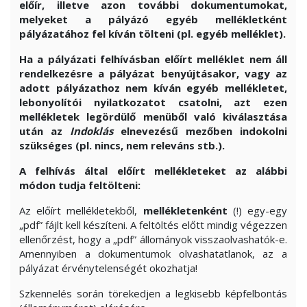
előír, illetve azon további dokumentumokat,
melyeket a pályázó egyéb mellékletként
pályázatához fel kíván tölteni (pl. egyéb melléklet).
Ha a pályázati felhívásban előírt melléklet nem áll
rendelkezésre a pályázat benyújtásakor, vagy az
adott pályázathoz nem kíván egyéb mellékletet,
lebonyolítói nyilatkozatot csatolni, azt ezen
mellékletek legördülő menüből való kiválasztása
után az
Indoklás
elnevezésű mezőben indokolni
szükséges (pl. nincs, nem releváns stb.).
A felhívás által előírt mellékleteket az alábbi
módon tudja feltölteni:
Az előírt mellékletekből,
mellékletenként
(!) egy-egy
„pdf” fájlt kell készíteni. A feltöltés előtt mindig végezzen
ellenőrzést, hogy a „pdf” állományok visszaolvashatók-e.
Amennyiben a dokumentumok olvashatatlanok, az a
pályázat érvénytelenségét okozhatja!
Szkennelés során törekedjen a legkisebb képfelbontás