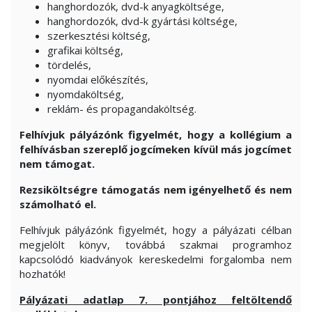
hanghordozók, dvd-k anyagköltsége,
hanghordozók, dvd-k gyártási költsége,
szerkesztési költség,
grafikai költség,
tördelés,
nyomdai előkészítés,
nyomdaköltség,
reklám- és propagandaköltség.
Felhívjuk pályázónk figyelmét, hogy a kollégium a
felhívásban szereplő jogcímeken kívül más jogcímet
nem támogat.
Rezsiköltségre támogatás nem igényelhető és nem
számolható el.
Felhívjuk pályázónk figyelmét, hogy a pályázati célban
megjelölt könyv, továbbá szakmai programhoz
kapcsolódó kiadványok kereskedelmi forgalomba nem
hozhatók!
Pályázati adatlap 7. pontjához feltöltendő