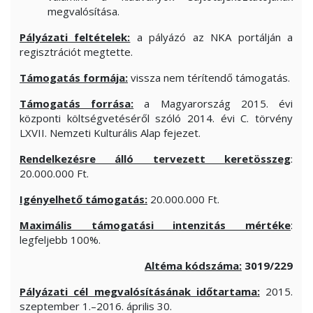
megvalósítása.
Pályázati feltételek:
a pályázó az NKA portálján a
regisztrációt megtette.
Támogatás formája:
vissza nem térítendő támogatás.
Támogatás forrása:
a Magyarország 2015. évi
központi költségvetéséről szóló 2014. évi C. törvény
LXVII. Nemzeti Kulturális Alap fejezet.
Rendelkezésre álló tervezett keretösszeg
:
20.000.000 Ft.
Igényelhető támogatás:
20.000.000 Ft.
Maximális támogatási intenzitás mértéke
:
legfeljebb 100%.
Altéma kódszáma:
3019/229
Pályázati cél megvalósításának időtartama:
2015.
szeptember 1.–2016. április 30.