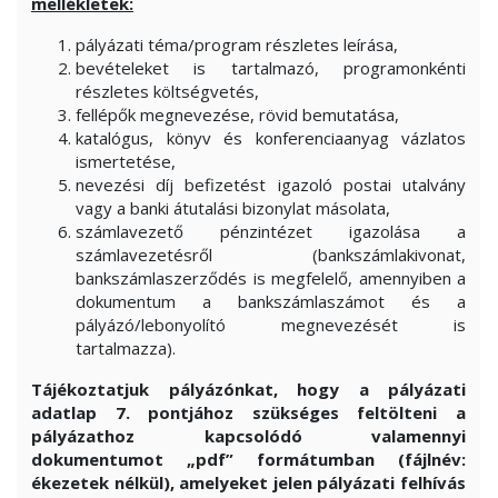
mellékletek:
pályázati téma/program részletes leírása,
bevételeket is tartalmazó, programonkénti
részletes költségvetés,
fellépők megnevezése, rövid bemutatása,
katalógus, könyv és konferenciaanyag vázlatos
ismertetése,
nevezési díj befizetést igazoló postai utalvány
vagy a banki átutalási bizonylat másolata,
számlavezető pénzintézet igazolása a
számlavezetésről (bankszámlakivonat,
bankszámlaszerződés is megfelelő, amennyiben a
dokumentum a bankszámlaszámot és a
pályázó/lebonyolító megnevezését is
tartalmazza).
Tájékoztatjuk pályázónkat, hogy a pályázati
adatlap 7. pontjához szükséges feltölteni a
pályázathoz kapcsolódó valamennyi
dokumentumot „pdf” formátumban (fájlnév:
ékezetek nélkül), amelyeket jelen pályázati felhívás