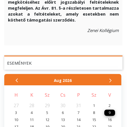
megkötéséhez előírt jogszabályi feltételeknek
megfeleljen. Az Ávr. 81. §-a részletesen tartalmazza
azokat a feltételeket, amely esetekben nem
köthető támogatási szerződés.
Zenei Kollégium
ESEMÉNYEK
Aug
2026
H
K
Sz
Cs
P
Sz
V
27
28
29
30
31
1
2
3
4
5
6
7
8
9
10
11
12
13
14
15
16
17
18
19
20
21
22
23