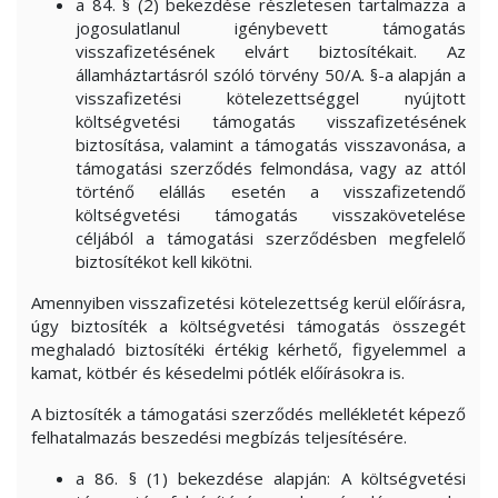
a 84. § (2) bekezdése részletesen tartalmazza a
jogosulatlanul igénybevett támogatás
visszafizetésének elvárt biztosítékait. Az
államháztartásról szóló törvény 50/A. §-a alapján a
visszafizetési kötelezettséggel nyújtott
költségvetési támogatás visszafizetésének
biztosítása, valamint a támogatás visszavonása, a
támogatási szerződés felmondása, vagy az attól
történő elállás esetén a visszafizetendő
költségvetési támogatás visszakövetelése
céljából a támogatási szerződésben megfelelő
biztosítékot kell kikötni.
Amennyiben visszafizetési kötelezettség kerül előírásra,
úgy biztosíték a költségvetési támogatás összegét
meghaladó biztosítéki értékig kérhető, figyelemmel a
kamat, kötbér és késedelmi pótlék előírásokra is.
A biztosíték a támogatási szerződés mellékletét képező
felhatalmazás beszedési megbízás teljesítésére.
a 86. § (1) bekezdése alapján: A költségvetési