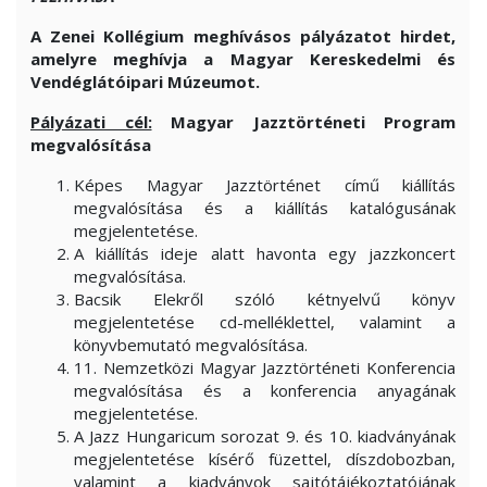
A Zenei Kollégium meghívásos pályázatot hirdet,
amelyre meghívja a Magyar Kereskedelmi és
Vendéglátóipari Múzeumot.
Pályázati cél:
Magyar Jazztörténeti Program
megvalósítása
Képes Magyar Jazztörténet című kiállítás
megvalósítása és a kiállítás katalógusának
megjelentetése.
A kiállítás ideje alatt havonta egy jazzkoncert
megvalósítása.
Bacsik Elekről szóló kétnyelvű könyv
megjelentetése cd-melléklettel, valamint a
könyvbemutató megvalósítása.
11. Nemzetközi Magyar Jazztörténeti Konferencia
megvalósítása és a konferencia anyagának
megjelentetése.
A Jazz Hungaricum sorozat 9. és 10. kiadványának
megjelentetése kísérő füzettel, díszdobozban,
valamint a kiadványok sajtótájékoztatójának