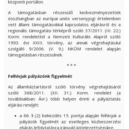
központi portálon.
A támogatásban részesülő kedvezményezettek
összhangban az európai uniós versenyjogi értelemben
vett állami támogatásokkal kapcsolatos eljárásról és a
regionális támogatási térképről szóló 37/2011. (III. 22.)
Korm. rendelettel a Nemzeti Kulturális Alapról szóló
1993. évi XXIII. törvény, az annak végrehajtásául
szolgáló 9/2006. (V. 9.) NKÖM rendelet alapján
támogatásban részesülnek.
* * *
Felhívjuk pályázónk figyelmét
Az államháztartásról szóló törvény végrehajtásáról
szóló 368/2011. (XII. 31.) Korm. rendelet (a
továbbiakban: Ávr.) több helyen érinti a pályáztatás
eljárási rendjét:
a 66. § (2) bekezdés 15. pontja alapján felhívjuk a
pályázók figyelmét az esetleges közbeszerzési
eljárás lefolytatásra irányuló kötelezettségükre.