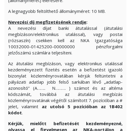
(állományméret) elérésére.
A legnagyobb feltölthető állományméret: 10 MB.
Nevezési díj megfizetésének rendje
:
A nevezési díjat banki átutalással (átutalási
megbízáson/elektronikus utalással), vagy postai
(rózsaszín) csekken kell az NKA Igazgatósága
10032000-01425200-00000000 pénzforgalmi
jelzőszámú számlára teljesíteni.
Az átutalási megbízáson, vagy elektronikus utalással
kezdeményezett fizetés esetén a befizetést igazoló
bizonylat közleményrovatában kérjük feltüntetni a
pályázati adatlap jobb felső sarkában lévő „adatlap-
azonosító” (A…….. N………. ) számot és az altéma
kódszámát, továbbá az átutalási megbízás
közleményrovatának végétől számított 7. pozícióban a #
jelet, valamint
az utolsó 5 pozícióban
az 1B402
kódot
.
Kérjük, mielőtt befizetését kezdeményezné,
olvassa el figyelmesen az NKA-portálon a