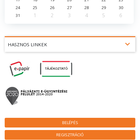
24
25
26
27
28
29
30
1
2
3
4
5
6
31
expand_more
HASZNOS LINKEK
BELÉPÉS
REGISZTRÁCIÓ