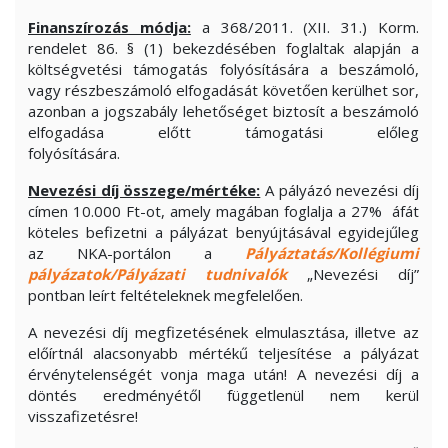
Finanszírozás módja:
a 368/2011. (XII. 31.) Korm.
rendelet 86. § (1) bekezdésében foglaltak alapján a
költségvetési támogatás folyósítására a beszámoló,
vagy részbeszámoló elfogadását követően kerülhet sor,
azonban a jogszabály lehetőséget biztosít a beszámoló
elfogadása előtt támogatási előleg
folyósítására.
Nevezési díj összege/mértéke:
A pályázó nevezési díj
címen 10.000 Ft-ot, amely magában foglalja a 27% áfát
köteles befizetni a pályázat benyújtásával egyidejűleg
az NKA-portálon a
Pályáztatás/Kollégiumi
pályázatok/Pályázati tudnivalók
„Nevezési díj”
pontban leírt feltételeknek megfelelően.
A nevezési díj megfizetésének elmulasztása, illetve az
előírtnál alacsonyabb mértékű teljesítése a pályázat
érvénytelenségét vonja maga után! A nevezési díj a
döntés eredményétől függetlenül nem kerül
visszafizetésre!