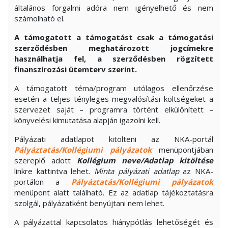
általános forgalmi adóra nem igényelhető és nem
számolható el.
A támogatott a támogatást csak a támogatási
szerződésben meghatározott jogcímekre
használhatja fel, a szerződésben rögzített
finanszírozási ütemterv szerint.
A támogatott téma/program utólagos ellenőrzése
esetén a teljes tényleges megvalósítási költségeket a
szervezet saját – programra történt elkülönített –
könyvelési kimutatása alapján igazolni kell.
Pályázati adatlapot kitölteni az NKA-portál
Pályáztatás/Kollégiumi pályázatok
menüpontjában
szereplő adott
Kollégium neve/Adatlap kitöltése
linkre kattintva lehet.
Minta pályázati adatlap
az NKA-
portálon a
Pályáztatás/Kollégiumi pályázatok
menüpont alatt található. Ez az adatlap tájékoztatásra
szolgál, pályázatként benyújtani nem lehet.
A pályázattal kapcsolatos hiánypótlás lehetőségét és