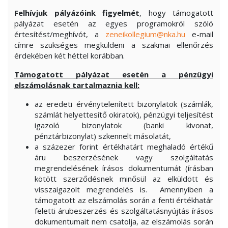
Felhívjuk pályázóink figyelmét
, hogy támogatott
pályázat esetén az egyes programokról szóló
értesítést/meghívót, a
zeneikollegium@nka.hu
e-mail
címre szükséges megküldeni a szakmai ellenőrzés
érdekében két héttel korábban.
Támogatott pályázat esetén a pénzügyi
elszámolásnak tartalmaznia kell:
az eredeti érvénytelenített bizonylatok (számlák,
számlát helyettesítő okiratok), pénzügyi teljesítést
igazoló bizonylatok (banki kivonat,
pénztárbizonylat) szkennelt másolatát,
a százezer forint értékhatárt meghaladó értékű
áru beszerzésének vagy szolgáltatás
megrendelésének írásos dokumentumát (írásban
kötött szerződésnek minősül az elküldött és
visszaigazolt megrendelés is. Amennyiben a
támogatott az elszámolás során a fenti értékhatár
feletti árubeszerzés és szolgáltatásnyújtás írásos
dokumentumait nem csatolja, az elszámolás során