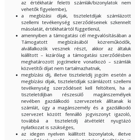
az értékhatár feletti számlák/bizonylatok nem
vehetők figyelembe),
a megbízási díjak, tiszteletdíjak számlázott
szellemi tevékenység szerződéseinek szkennelt
másolatát, értékhatártól függetlenül,
amennyiben a támogatási cél megvalósításában a
Támogatott megbízásából közreműködők,
alvállalkozók vesznek részt, akkor az általuk
kiállított – kizárólag a támogatási szerződésben
meghatározott jogcímekre vonatkozó – számlák
közvetítői díjat nem tartalmazhatnak,
megbízási díj, illetve tiszteletdíj jogcím esetén a
megbízási díjak, tiszteletdíjak számlázott szellemi
tevékenység szerződéseit kell feltölteni, ha a
tiszteletdíjban részesülő magánszemélyek
nevében gazdálkodó szervezetek állítanak ki
számlát, úgy a magánszemély és a gazdálkodó
szervezet között fennálló jogviszonyt igazoló,
továbbá a tiszteletdíj átvételét nyugtázó
nyilatkozat is szükséges,
az idegen nyelven kiállított bizonylatok, illetve