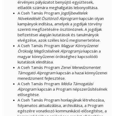
érvényes pályázatot benyújtó együttesek,
előadók számára meghallgatás lebonyolítása.
A Cseh Tamás Program
Jogdíjbevételek
Növekedését Ösztönző Alprogram
kapcsán olyan
kampányok indítása, amelyek a jogdíjak törvény
szerinti megfizetésére ösztönöznek. A jogdíjak
befizetései alapján kutatások és tanulmányok
elvégzése, azok széles körű megismertetése.
A Cseh Tamás Program
Magyar Könnyűzenei
Örökség Megőrzésének Alprogramja
kapcsán a
magyar könnyűzenei örökséghez kapcsolódó
kutatások elindítása.
A Cseh Tamás Program
Zenei Menedzsmentet
Támogató Alprogram
kapcsán a hazai könnyűzenei
menedzsment fejlesztése.
A Cseh Tamás Program
Média Támogatási
Alprogram
kapcsán a Program népszerűsítésének
elősegítése.
A Cseh Tamás Program honlapjának létrehozása,
folyamatos aktualizálása, archiválása, a Program
egészére vonatkozó kommunikáció elősegítése, a