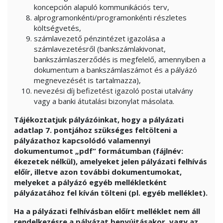
koncepción alapuló kommunikációs terv,
alprogramonkénti/programonkénti részletes
költségvetés,
számlavezető pénzintézet igazolása a
számlavezetésről (bankszámlakivonat,
bankszámlaszerződés is megfelelő, amennyiben a
dokumentum a bankszámlaszámot és a pályázó
megnevezését is tartalmazza),
nevezési díj befizetést igazoló postai utalvány
vagy a banki átutalási bizonylat másolata.
Tájékoztatjuk pályázóinkat, hogy a pályázati
adatlap 7. pontjához szükséges feltölteni a
pályázathoz kapcsolódó valamennyi
dokumentumot „pdf” formátumban (fájlnév:
ékezetek nélkül), amelyeket jelen pályázati felhívás
előír, illetve azon további dokumentumokat,
melyeket a pályázó egyéb mellékletként
pályázatához fel kíván tölteni (pl. egyéb melléklet).
Ha a pályázati felhívásban előírt melléklet nem áll
rendelkezésre a pályázat benyújtásakor, vagy az