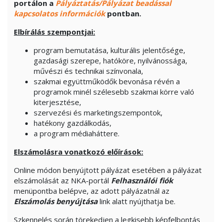
portálon a
Pályáztatás/Pályázat beadással
kapcsolatos információk
pontban.
Elbírálás szempontjai:
program bemutatása, kulturális jelentősége,
gazdasági szerepe, hatóköre, nyilvánossága,
művészi és technikai színvonala,
szakmai együttműködők bevonása révén a
programok minél szélesebb szakmai körre való
kiterjesztése,
szervezési és marketingszempontok,
hatékony gazdálkodás,
a program médiaháttere.
Elszámolásra vonatkozó előírások:
Online módon benyújtott pályázat esetében a pályázat
elszámolását az NKA-portál
Felhasználói fiók
menüpontba belépve, az adott pályázatnál az
Elszámolás benyújtása
link alatt nyújthatja be.
Szkennelés során törekedjen a legkisebb képfelbontás