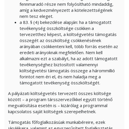
fennmaradó része nem folyósítható mindaddig,
amíg a kedvezményezett a kötelezettségének
nem tesz eleget.
a 83. § (4) bekezdése alapján: ha a támogatott
tevékenység összköltsége csökken a
tervezetthez képest, a költségvetési támogatás
összegét az összköltség csökkenésének
arányában csökkenteni kell, több forrás esetén az
eredeti arányoknak megfelelően. Nem kell
alkalmazni ezt a szabályt, ha az adott támogatott
tevékenységhez biztosított valamennyi
költségvetési támogatás összege a hárommillió
forintot nem éri el, és nem haladja meg a
támogatott tevékenység összköltségét.
A pályázati költségvetés tervezett összes költsége
között – a program társszervezőkkel együtt történő
megvalósítása esetén is – kizárólag a programmal
kapcsolatos saját költségek szerepelhetnek.
Támogatás főfoglalkozásúak munkabéreire, ezek
járulékaira, valamint az egyszerűsített foglalkoztatás