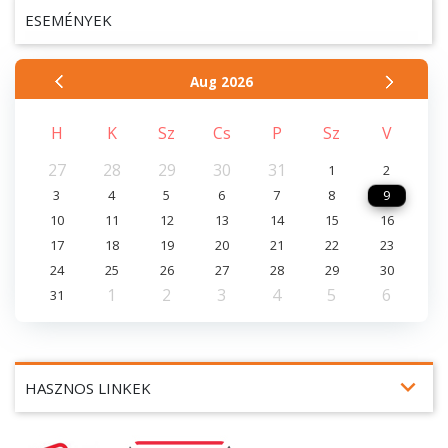
ESEMÉNYEK
Aug
2026
H
K
Sz
Cs
P
Sz
V
27
28
29
30
31
1
2
3
4
5
6
7
8
9
10
11
12
13
14
15
16
17
18
19
20
21
22
23
24
25
26
27
28
29
30
1
2
3
4
5
6
31
expand_more
HASZNOS LINKEK