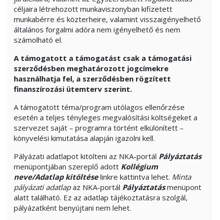
céljaira létrehozott munkaviszonyban kifizetett
munkabérre és közterheire, valamint visszaigényelhető
általános forgalmi adóra nem igényelhető és nem
számolható el.
A támogatott a támogatást csak a támogatási
szerződésben meghatározott jogcímekre
használhatja fel, a szerződésben rögzített
finanszírozási ütemterv szerint.
A támogatott téma/program utólagos ellenőrzése
esetén a teljes tényleges megvalósítási költségeket a
szervezet saját – programra történt elkülönített –
könyvelési kimutatása alapján igazolni kell.
Pályázati adatlapot kitölteni az NKA-portál
Pályáztatás
menüpontjában szereplő adott
Kollégium
neve/Adatlap kitöltése
linkre kattintva lehet.
Minta
pályázati adatlap
az NKA-portál
Pályáztatás
menüpont
alatt található. Ez az adatlap tájékoztatásra szolgál,
pályázatként benyújtani nem lehet.