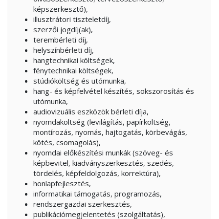
képszerkesztő),
illusztrátori tiszteletdíj,
szerzői jogdíj(ak),
terembérleti díj,
helyszínbérleti díj,
hangtechnikai költségek,
fénytechnikai költségek,
stúdióköltség és utómunka,
hang- és képfelvétel készítés, sokszorosítás és
utómunka,
audiovizuális eszközök bérleti díja,
nyomdaköltség (levilágítás, papírköltség,
montírozás, nyomás, hajtogatás, körbevágás,
kötés, csomagolás),
nyomdai előkészítési munkák (szöveg- és
képbevitel, kiadványszerkesztés, szedés,
tördelés, képfeldolgozás, korrektúra),
honlapfejlesztés,
informatikai támogatás, programozás,
rendszergazdai szerkesztés,
publikációmegjelentetés (szolgáltatás),