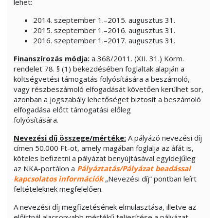
lehet:
2014. szeptember 1.–2015. augusztus 31.
2015. szeptember 1.–2016. augusztus 31.
2016. szeptember 1.–2017. augusztus 31.
Finanszírozás módja:
a 368/2011. (XII. 31.) Korm.
rendelet 78. § (1) bekezdésében foglaltak alapján a
költségvetési támogatás folyósítására a beszámoló,
vagy részbeszámoló elfogadását követően kerülhet sor,
azonban a jogszabály lehetőséget biztosít a beszámoló
elfogadása előtt támogatási előleg
folyósítására.
Nevezési díj összege/mértéke:
A pályázó nevezési díj
címen 50.000 Ft-ot, amely magában foglalja az áfát is,
köteles befizetni a pályázat benyújtásával egyidejűleg
az NKA-portálon a
Pályáztatás/Pályázat beadással
kapcsolatos információk
„Nevezési díj” pontban leírt
feltételeknek megfelelően.
A nevezési díj megfizetésének elmulasztása, illetve az
előírtnál alacsonyabb mértékű teljesítése a pályázat