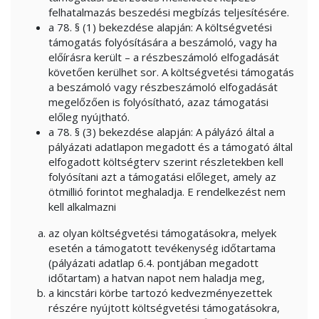
felhatalmazás beszedési megbízás teljesítésére.
a 78. § (1) bekezdése alapján: A költségvetési
támogatás folyósítására a beszámoló, vagy ha
előírásra került – a részbeszámoló elfogadását
követően kerülhet sor. A költségvetési támogatás
a beszámoló vagy részbeszámoló elfogadását
megelőzően is folyósítható, azaz támogatási
előleg nyújtható.
a 78. § (3) bekezdése alapján: A pályázó által a
pályázati adatlapon megadott és a támogató által
elfogadott költségterv szerint részletekben kell
folyósítani azt a támogatási előleget, amely az
ötmillió forintot meghaladja. E rendelkezést nem
kell alkalmazni
az olyan költségvetési támogatásokra, melyek
esetén a támogatott tevékenység időtartama
(pályázati adatlap 6.4. pontjában megadott
időtartam) a hatvan napot nem haladja meg,
a kincstári körbe tartozó kedvezményezettek
részére nyújtott költségvetési támogatásokra,