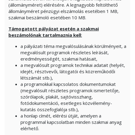
(állományméret) elérésére. A legnagyobb feltölthető
állományméret pénzügyi elszámolás esetében 1 MB,
szakmai beszámoló esetében 10 MB.
Támogatott pályázat esetén a szakmai
beszámolónak tartalmaznia kell
:
a pályázati téma megvalósulásának körülményeit, a
megvalósult programok részletes leírását,
eredményességét, szakmai hatásait,
a megvalósult programok technikai adatait (helyét,
idejét, résztvevői, látogatói és közreműködői
létszámát stb.),
a programokkal kapcsolatos dokumentumokat
(megvalósult részletes programok ismertetője,
szórólapok, plakát, sajtóvisszhang,
fotódokumentáció, esetleges közvélemény-
kutatás összefoglalója stb.),
a honlap címét, elérési útját, amelyen a
programmal kapcsolatban minden szakmai anyag
elérhető.