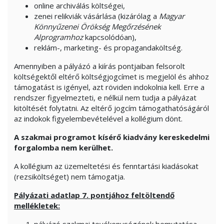
online archiválás költségei,
zenei relikviák vásárlása (kizárólag a
Magyar
Könnyűzenei Örökség Megőrzésének
Alprogramhoz
kapcsolódóan),
reklám-, marketing- és propagandaköltség.
Amennyiben a pályázó a kiírás pontjaiban felsorolt
költségektől eltérő költségjogcímet is megjelöl és ahhoz
támogatást is igényel, azt röviden indokolnia kell. Erre a
rendszer figyelmezteti, e nélkül nem tudja a pályázat
kitöltését folytatni. Az eltérő jogcím támogathatóságáról
az indokok figyelembevételével a kollégium dönt.
A szakmai programot kísérő kiadvány kereskedelmi
forgalomba nem kerülhet.
A kollégium az üzemeltetési és fenntartási kiadásokat
(rezsiköltséget) nem támogatja.
Pályázati adatlap 7. pontjához feltöltendő
mellékletek: