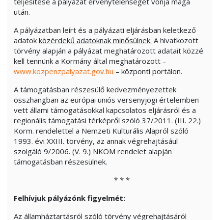
teljesítése a pályázat érvénytelenségét vonja maga
után.
A pályázatban leírt és a pályázati eljárásban keletkező
adatok
közérdekű adatoknak minősülnek.
A hivatkozott
törvény alapján a pályázat meghatározott adatait közzé
kell tennünk a Kormány által meghatározott –
www.kozpenzpalyazat.gov.hu
– központi portálon.
A támogatásban részesülő kedvezményezettek
összhangban az európai uniós versenyjogi értelemben
vett állami támogatásokkal kapcsolatos eljárásról és a
regionális támogatási térképről szóló 37/2011. (III. 22.)
Korm. rendelettel a Nemzeti Kulturális Alapról szóló
1993. évi XXIII. törvény, az annak végrehajtásául
szolgáló 9/2006. (V. 9.) NKÖM rendelet alapján
támogatásban részesülnek.
* * *
Felhívjuk pályázónk figyelmét:
Az államháztartásról szóló törvény végrehajtásáról