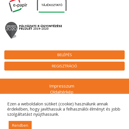
BELÉPÉS
REGISZTRÁCIÓ
Impresszum
Oldaltérkép
Munkatársak
Ezen a weboldalon sütiket (cookie) használunk annak
Adatkezelési tájékoztatók
érdekében, hogy javíthassuk a felhasználói élményt és jobb
Technikai ajánlás
szolgáltatást nyújthassunk.
Gyakran ismételt kérdések
Rendben
© 2026. Nemzeti Kulturális Alap