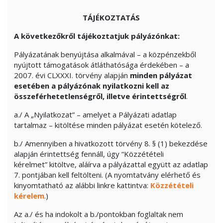
TÁJÉKOZTATÁS
A következőkről tájékoztatjuk pályázónkat:
Pályázatának benyújtása alkalmával – a közpénzekből
nyújtott támogatások átláthatósága érdekében – a
2007. évi CLXXXI. törvény alapján
minden pályázat
esetében a pályázónak nyilatkozni kell az
összeférhetetlenségről, illetve érintettségről
.
a./ A „Nyilatkozat” – amelyet a Pályázati adatlap
tartalmaz – kitöltése minden pályázat esetén kötelező.
b./ Amennyiben a hivatkozott törvény 8. § (1) bekezdése
alapján érintettség fennáll, úgy “Közzétételi
kérelmet” kitöltve, aláírva a pályázattal együtt az adatlap
7. pontjában kell feltölteni. (A nyomtatvány elérhető és
kinyomtatható az alábbi linkre kattintva:
Közzétételi
kérelem
.)
Az a./ és ha indokolt a b./pontokban foglaltak nem