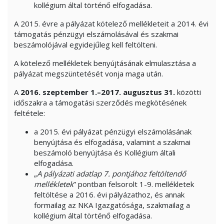
kollégium által történő elfogadása.
A 2015. évre a pályázat kötelező mellékleteit a 2014. évi
támogatás pénzügyi elszámolásával és szakmai
beszámolójával egyidejűleg kell feltölteni.
A kötelező mellékletek benyújtásának elmulasztása a
pályázat megszüntetését vonja maga után.
A
2016. szeptember 1.–2017. augusztus 31.
közötti
időszakra a támogatási szerződés megkötésének
feltétele:
a 2015. évi pályázat pénzügyi elszámolásának
benyújtása és elfogadása, valamint a szakmai
beszámoló benyújtása és Kollégium általi
elfogadása.
„
A pályázati adatlap 7. pontjához feltöltendő
mellékletek
” pontban felsorolt 1-9. mellékletek
feltöltése a 2016. évi pályázathoz, és annak
formailag az NKA Igazgatósága, szakmailag a
kollégium által történő elfogadása.