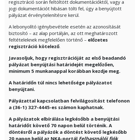
regisztráció során feltöltött dokumentációktól, vagy a
jogi dokumentációt hibásan tölti fel, úgy a benyújtott
pályázat érvénytelenítésre kerül.
A lebonyolító igénybevétele esetén az azonosítását
biztosító – az alap portálján, az ott meghatározott
feltételeknek megfelelően történő –
előzetes
regisztráció kötelező
.
Javasoljuk, hogy regisztrációját az első beadandó
pályázat benyújtási határidejét megelőzően,
minimum 5 munkanappal korábban kezdje meg.
A határidőn túl nincs lehetősége pályázatot
benyújtani.
Pályázattal kapcsolatban felvilágosítást telefonon
a (36-1) 327-4445-es számon kaphatnak.
A pályázatok elbírálása legkésőbb a benyújtási
határidőt követő 70 napon belül történik. A
döntésről a pályázók a döntést követő legkésőbb
20 napon belül az NKA-portál
Felhasználói fiók