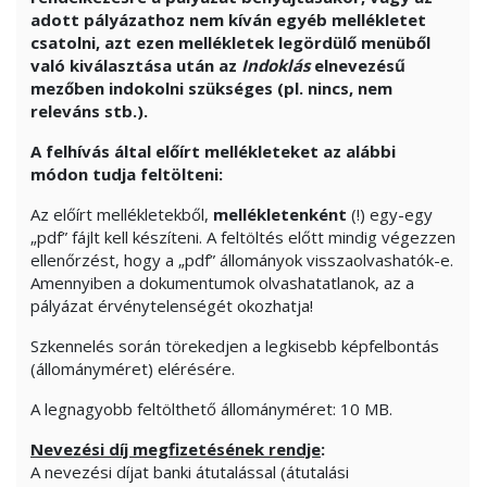
adott pályázathoz nem kíván egyéb mellékletet
csatolni, azt ezen mellékletek legördülő menüből
való kiválasztása után az
Indoklás
elnevezésű
mezőben indokolni szükséges (pl. nincs, nem
releváns stb.).
A felhívás által előírt mellékleteket az alábbi
módon tudja feltölteni:
Az előírt mellékletekből,
mellékletenként
(!) egy-egy
„pdf” fájlt kell készíteni. A feltöltés előtt mindig végezzen
ellenőrzést, hogy a „pdf” állományok visszaolvashatók-e.
Amennyiben a dokumentumok olvashatatlanok, az a
pályázat érvénytelenségét okozhatja!
Szkennelés során törekedjen a legkisebb képfelbontás
(állományméret) elérésére.
A legnagyobb feltölthető állományméret: 10 MB.
Nevezési díj megfizetésének rendje
:
A nevezési díjat banki átutalással (átutalási