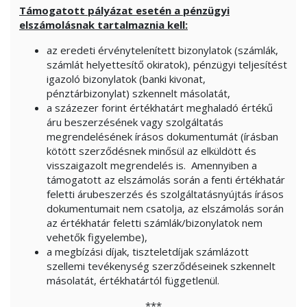
Támogatott pályázat esetén a pénzügyi
elszámolásnak tartalmaznia kell:
az eredeti érvénytelenített bizonylatok (számlák,
számlát helyettesítő okiratok), pénzügyi teljesítést
igazoló bizonylatok (banki kivonat,
pénztárbizonylat) szkennelt másolatát,
a százezer forint értékhatárt meghaladó értékű
áru beszerzésének vagy szolgáltatás
megrendelésének írásos dokumentumát (írásban
kötött szerződésnek minősül az elküldött és
visszaigazolt megrendelés is. Amennyiben a
támogatott az elszámolás során a fenti értékhatár
feletti árubeszerzés és szolgáltatásnyújtás írásos
dokumentumait nem csatolja, az elszámolás során
az értékhatár feletti számlák/bizonylatok nem
vehetők figyelembe),
a megbízási díjak, tiszteletdíjak számlázott
szellemi tevékenység szerződéseinek szkennelt
másolatát, értékhatártól függetlenül.
***