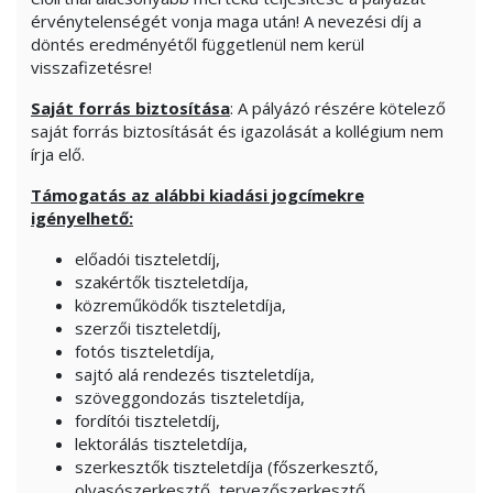
érvénytelenségét vonja maga után! A nevezési díj a
döntés eredményétől függetlenül nem kerül
visszafizetésre!
Saját forrás biztosítása
: A pályázó részére kötelező
saját forrás biztosítását és igazolását a kollégium nem
írja elő.
Támogatás az alábbi kiadási jogcímekre
igényelhető:
előadói tiszteletdíj,
szakértők tiszteletdíja,
közreműködők tiszteletdíja,
szerzői tiszteletdíj,
fotós tiszteletdíja,
sajtó alá rendezés tiszteletdíja,
szöveggondozás tiszteletdíja,
fordítói tiszteletdíj,
lektorálás tiszteletdíja,
szerkesztők tiszteletdíja (főszerkesztő,
olvasószerkesztő, tervezőszerkesztő,