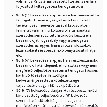
valamint a Kincstárnál vezetett fizetési számlára
folyósított költségvetési támogatásokra.
80. § (1) bekezdése alapján: A kedvezményezett a
támogatott tevékenységről és a támogatott
tevékenység megvalósításával kapcsolatban
felmerült valamennyi költségről a támogatási
szerződésben rögzített határidőig készíti el a
beszámolóját. Jogszabály vagy a támogatási
szerződés az egyes finanszírozási időszakok
lezárásaként részbeszámoló benyújtását írhatja
elő.
80. § (6) bekezdése alapján: Ha a részbeszámoló,
beszámoló határidejének elmulasztása vagy nem
megfelelő teljesítése esetén a támogató írásban,
határidő tűzésével felszólítja a
kedvezményezettet a kötelezettsége
teljesítésére vagy a hiányok pótlására.
80. §. (7) bekezdése alapján: Ha részbeszámolási
kötelezettség teljesítésére a (6) bekezdés
szerinti határidő leteltéig nem, vagy nem
megfelelően kerül sor, a költségvetési támogatás