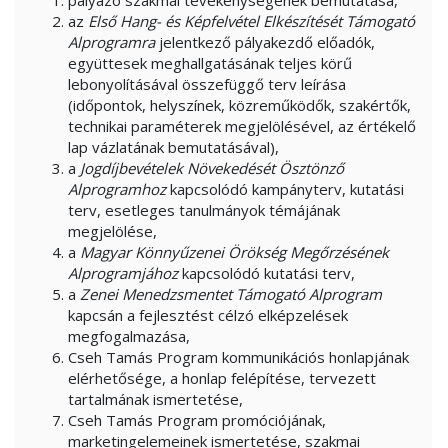
pályázó szakmai tevékenységének bemutatása,
az
Első Hang- és Képfelvétel Elkészítését Támogató
Alprogramra
jelentkező pályakezdő előadók,
együttesek meghallgatásának teljes körű
lebonyolításával összefüggő terv leírása
(időpontok, helyszínek, közreműködők, szakértők,
technikai paraméterek megjelölésével, az értékelő
lap vázlatának bemutatásával),
a
Jogdíjbevételek Növekedését Ösztönző
Alprogramhoz
kapcsolódó kampányterv, kutatási
terv, esetleges tanulmányok témájának
megjelölése,
a
Magyar Könnyűzenei Örökség Megőrzésének
Alprogramjához
kapcsolódó kutatási terv,
a
Zenei Menedzsmentet Támogató Alprogram
kapcsán a fejlesztést célzó elképzelések
megfogalmazása,
Cseh Tamás Program kommunikációs honlapjának
elérhetősége, a honlap felépítése, tervezett
tartalmának ismertetése,
Cseh Tamás Program promóciójának,
marketingelemeinek ismertetése, szakmai