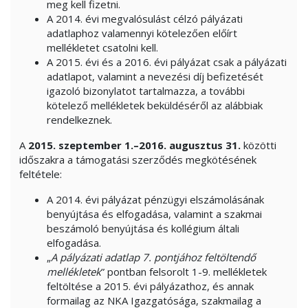
meg kell fizetni.
A 2014. évi megvalósulást célzó pályázati
adatlaphoz valamennyi kötelezően előírt
mellékletet csatolni kell.
A 2015. évi és a 2016. évi pályázat csak a pályázati
adatlapot, valamint a nevezési díj befizetését
igazoló bizonylatot tartalmazza, a további
kötelező mellékletek beküldéséről az alábbiak
rendelkeznek.
A
2015. szeptember 1.–2016. augusztus 31.
közötti
időszakra a támogatási szerződés megkötésének
feltétele:
A 2014. évi pályázat pénzügyi elszámolásának
benyújtása és elfogadása, valamint a szakmai
beszámoló benyújtása és kollégium általi
elfogadása.
„
A pályázati adatlap 7. pontjához feltöltendő
mellékletek
” pontban felsorolt 1-9. mellékletek
feltöltése a 2015. évi pályázathoz, és annak
formailag az NKA Igazgatósága, szakmailag a