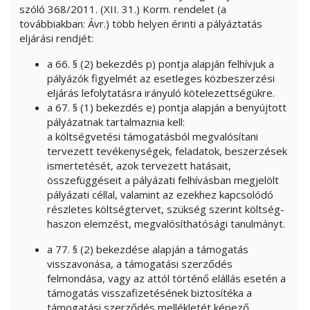
szóló 368/2011. (XII. 31.) Korm. rendelet (a
továbbiakban: Ávr.) több helyen érinti a pályáztatás
eljárási rendjét:
a 66. § (2) bekezdés p) pontja alapján felhívjuk a
pályázók figyelmét az esetleges közbeszerzési
eljárás lefolytatásra irányuló kötelezettségükre.
a 67. § (1) bekezdés e) pontja alapján a benyújtott
pályázatnak tartalmaznia kell:
a költségvetési támogatásból megvalósítani
tervezett tevékenységek, feladatok, beszerzések
ismertetését, azok tervezett hatásait,
összefüggéseit a pályázati felhívásban megjelölt
pályázati céllal, valamint az ezekhez kapcsolódó
részletes költségtervet, szükség szerint költség-
haszon elemzést, megvalósíthatósági tanulmányt.
a 77. § (2) bekezdése alapján a támogatás
visszavonása, a támogatási szerződés
felmondása, vagy az attól történő elállás esetén a
támogatás visszafizetésének biztosítéka a
támogatási szerződés mellékletét képező