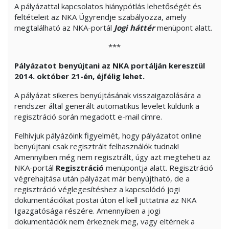
A pályázattal kapcsolatos hiánypótlás lehetőségét és
feltételeit az NKA Ügyrendje szabályozza, amely
megtalálható az NKA-portál
Jogi háttér
menüpont alatt.
***
Pályázatot benyújtani az NKA portálján keresztül
2014. október 21-én, éjfélig lehet.
A pályázat sikeres benyújtásának visszaigazolására a
rendszer által generált automatikus levelet küldünk a
regisztráció során megadott e-mail címre.
Felhívjuk pályázóink figyelmét, hogy pályázatot online
benyújtani csak regisztrált felhasználók tudnak!
Amennyiben még nem regisztrált, úgy azt megteheti az
NKA-portál
Regisztráció
menüpontja alatt. Regisztráció
végrehajtása után pályázat már benyújtható, de a
regisztráció véglegesítéshez a kapcsolódó jogi
dokumentációkat postai úton el kell juttatnia az NKA
Igazgatósága részére. Amennyiben a jogi
dokumentációk nem érkeznek meg, vagy eltérnek a