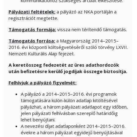
kommunikációhoz szükséges arculat elkészítése.
Pályázati feltételek:
a pályázó az NKA portálján a
regisztrációt megtette.
Támogatás formája:
vissza nem térítendő támogatás.
Támogatás forrása:
a Magyarország 2014–2015–
2016. évi központi költségvetéséről szóló törvény LXVII.
Nemzeti Kulturális Alap fejezet.
A keretösszeg fedezetét az üres adathordozók
után befizetésre kerülő jogdíjak összege biztosítja.
Felhívjuk a pályázó figyelmét:
A pályázó a 2014–2015–2016. évi programok
támogatására külön-külön adatlap kitöltésével
pályázhat, a három pályázati adatlapot egy időben,
jelen pályázati felhívásban szereplő határidőig
lehet benyújtani.
A nevezési díjat adatlaponként 2014–2015–2016.
évekre a három pályázat egyidejű benyújtásával