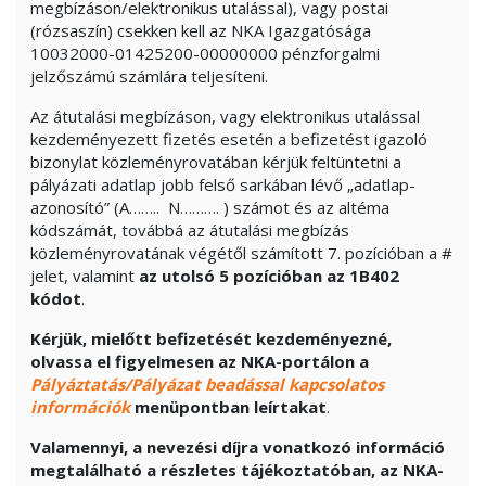
megbízáson/elektronikus utalással), vagy postai
(rózsaszín) csekken kell az NKA Igazgatósága
10032000-01425200-00000000 pénzforgalmi
jelzőszámú számlára teljesíteni.
Az átutalási megbízáson, vagy elektronikus utalással
kezdeményezett fizetés esetén a befizetést igazoló
bizonylat közleményrovatában kérjük feltüntetni a
pályázati adatlap jobb felső sarkában lévő „adatlap-
azonosító” (A…….. N………. ) számot és az altéma
kódszámát, továbbá az átutalási megbízás
közleményrovatának végétől számított 7. pozícióban a #
jelet, valamint
az utolsó 5 pozícióban
az 1B402
kódot
.
Kérjük, mielőtt befizetését kezdeményezné,
olvassa el figyelmesen az NKA-portálon a
Pályáztatás/Pályázat beadással kapcsolatos
információk
menüpontban leírtakat
.
Valamennyi, a nevezési díjra vonatkozó információ
megtalálható a részletes tájékoztatóban, az NKA-