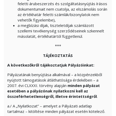
feletti árubeszerzés és szolgáltatásnyújtás írásos
dokumentumait nem csatolja, az elszámolás során
az értékhatár feletti számlák/bizonylatok nem
vehetők figyelembe),
a megbízási díjak, tiszteletdíjak számlázott
szellemi tevékenység szerződéseinek szkennelt
másolatát, értékhatártól függetlenül.
***
TÁJÉKOZTATÁS
A következőkről tájékoztatjuk Pályázóinkat:
Pályázatának benyújtása alkalmával – a közpénzekből
nyújtott támogatások átláthatósága érdekében – a
2007. évi CLXXXI. törvény alapján
minden pályázat
esetében a pályázónak nyilatkozni kell az
összeférhetetlenségről, illetve érintettségről
.
a./ A „Nyilatkozat” – amelyet a Pályázati adatlap
tartalmaz – kitöltése minden pályázat esetén kötelező.