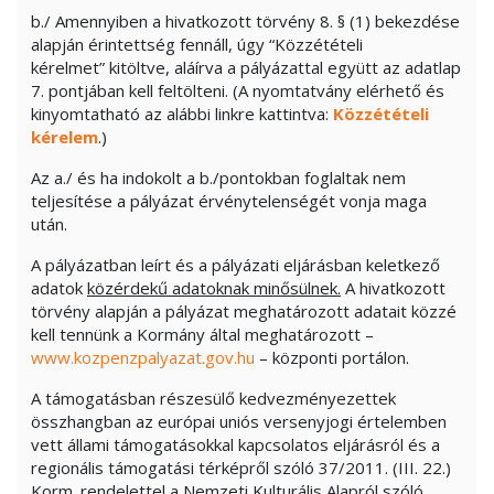
b./ Amennyiben a hivatkozott törvény 8. § (1) bekezdése
alapján érintettség fennáll, úgy “Közzétételi
kérelmet” kitöltve, aláírva a pályázattal együtt az adatlap
7. pontjában kell feltölteni. (A nyomtatvány elérhető és
kinyomtatható az alábbi linkre kattintva:
Közzétételi
kérelem
.)
Az a./ és ha indokolt a b./pontokban foglaltak nem
teljesítése a pályázat érvénytelenségét vonja maga
után.
A pályázatban leírt és a pályázati eljárásban keletkező
adatok
közérdekű adatoknak minősülnek.
A hivatkozott
törvény alapján a pályázat meghatározott adatait közzé
kell tennünk a Kormány által meghatározott –
www.kozpenzpalyazat.gov.hu
– központi portálon.
A támogatásban részesülő kedvezményezettek
összhangban az európai uniós versenyjogi értelemben
vett állami támogatásokkal kapcsolatos eljárásról és a
regionális támogatási térképről szóló 37/2011. (III. 22.)
Korm. rendelettel a Nemzeti Kulturális Alapról szóló