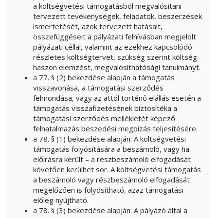
a költségvetési támogatásból megvalósítani
tervezett tevékenységek, feladatok, beszerzések
ismertetését, azok tervezett hatásait,
összefüggéseit a pályázati felhívásban megjelölt
pályázati céllal, valamint az ezekhez kapcsolódó
részletes költségtervet, szükség szerint költség-
haszon elemzést, megvalósíthatósági tanulmányt.
a 77. § (2) bekezdése alapján a támogatás
visszavonása, a támogatási szerződés
felmondása, vagy az attól történő elállás esetén a
támogatás visszafizetésének biztosítéka a
támogatási szerződés mellékletét képező
felhatalmazás beszedési megbízás teljesítésére.
a 78. § (1) bekezdése alapján: A költségvetési
támogatás folyósítására a beszámoló, vagy ha
előírásra került – a részbeszámoló elfogadását
követően kerülhet sor. A költségvetési támogatás
a beszámoló vagy részbeszámoló elfogadását
megelőzően is folyósítható, azaz támogatási
előleg nyújtható.
a 78. § (3) bekezdése alapján: A pályázó által a