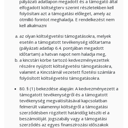
pályázati adatlapon megadott és a támogató által
elfogadott költségterv szerint részletekben kell
folyósítani azt a támogatási előleget, amely az
ötmillió forintot meghaladja. E rendelkezést nem
kell alkalmazni
az olyan költségvetési támogatásokra, melyek
esetén a támogatott tevékenység időtartama
(pályázati adatlap 6.4. pontjában megadott
időtartam) a hatvan napot nem haladja meg,
a kincstári körbe tartozó kedvezményezettek
részére nyújtott költségvetési támogatásokra,
valamint a Kincstárnál vezetett fizetési számlára
folyósított költségvetési támogatásokra.
80. § (1) bekezdése alapján: A kedvezményezett a
támogatott tevékenységről és a támogatott
tevékenység megvalósításával kapcsolatban
felmerült valamennyi költségről a támogatási
szerződésben rögzített határidőig készíti el a
beszámolóját. Jogszabály vagy a támogatási
szerződés az egyes finanszírozási időszakok