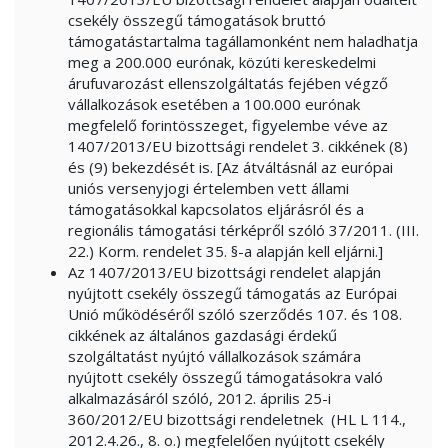
csekély összegű támogatások bruttó
támogatástartalma tagállamonként nem haladhatja
meg a 200.000 eurónak, közúti kereskedelmi
árufuvarozást ellenszolgáltatás fejében végző
vállalkozások esetében a 100.000 eurónak
megfelelő forintösszeget, figyelembe véve az
1407/2013/EU bizottsági rendelet 3. cikkének (8)
és (9) bekezdését is. [Az átváltásnál az európai
uniós versenyjogi értelemben vett állami
támogatásokkal kapcsolatos eljárásról és a
regionális támogatási térképről szóló 37/2011. (III.
22.) Korm. rendelet 35. §-a alapján kell eljárni.]
Az 1407/2013/EU bizottsági rendelet alapján
nyújtott csekély összegű támogatás az Európai
Unió működéséről szóló szerződés 107. és 108.
cikkének az általános gazdasági érdekű
szolgáltatást nyújtó vállalkozások számára
nyújtott csekély összegű támogatásokra való
alkalmazásáról szóló, 2012. április 25-i
360/2012/EU bizottsági rendeletnek (HL L 114.,
2012.4.26., 8. o.) megfelelően nyújtott csekély