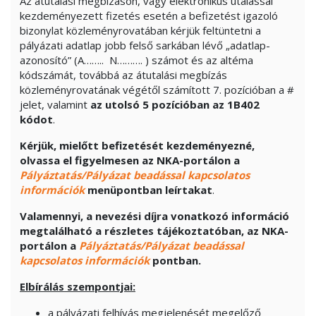
Az átutalási megbízáson, vagy elektronikus utalással
kezdeményezett fizetés esetén a befizetést igazoló
bizonylat közleményrovatában kérjük feltüntetni a
pályázati adatlap jobb felső sarkában lévő „adatlap-
azonosító” (A…….. N………. ) számot és az altéma
kódszámát, továbbá az átutalási megbízás
közleményrovatának végétől számított 7. pozícióban a #
jelet, valamint
az utolsó 5 pozícióban
az 1B402
kódot
.
Kérjük, mielőtt befizetését kezdeményezné,
olvassa el figyelmesen az NKA-portálon a
Pályáztatás/Pályázat beadással kapcsolatos
információk
menüpontban leírtakat
.
Valamennyi, a nevezési díjra vonatkozó információ
megtalálható a részletes tájékoztatóban, az NKA-
portálon a
Pályáztatás/Pályázat beadással
kapcsolatos információk
pontban.
Elbírálás szempontjai:
a pályázati felhívás megjelenését megelőző