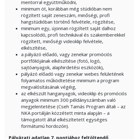
mentorral együttműködni,
minimum öt, korábban még stúdióban nem
rögzített saját zeneszám, minőségi, profi
hangstúdióban történő felvétele, rögzítése,
minimum egy, újonnan rögzített saját dalhoz
kapcsolódó, profi technikával és szakemberekkel
rögzített, minőségi videoklip felvétele,
elkészítése,
a pályázó előadó, vagy zenekar promóciós
portfóliójának elkészítése (fotó, logó,
sajtóanyagok, alaphirdetési eszközök),
pályázó előadó vagy zenekar webes felületének
folyamatos működtetése minimum a program
megvalósításának végéig,
az elkészült hanganyagok, videoklip és promóciós
anyagok minimum 300 példányszámban való
megjelentetése (Cseh Tamás Program általi – az
NKA portálján közzétett minta alapján – a
támogatott által elkészítetett egységes
formátumú hordozón).
Pályázati adatlap 7. pontjához feltöltendő