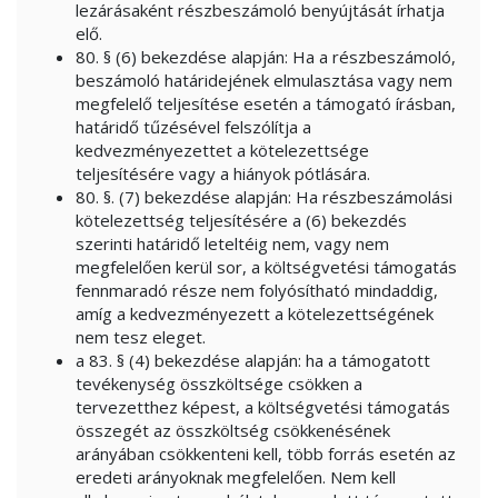
lezárásaként részbeszámoló benyújtását írhatja
elő.
80. § (6) bekezdése alapján: Ha a részbeszámoló,
beszámoló határidejének elmulasztása vagy nem
megfelelő teljesítése esetén a támogató írásban,
határidő tűzésével felszólítja a
kedvezményezettet a kötelezettsége
teljesítésére vagy a hiányok pótlására.
80. §. (7) bekezdése alapján: Ha részbeszámolási
kötelezettség teljesítésére a (6) bekezdés
szerinti határidő leteltéig nem, vagy nem
megfelelően kerül sor, a költségvetési támogatás
fennmaradó része nem folyósítható mindaddig,
amíg a kedvezményezett a kötelezettségének
nem tesz eleget.
a 83. § (4) bekezdése alapján: ha a támogatott
tevékenység összköltsége csökken a
tervezetthez képest, a költségvetési támogatás
összegét az összköltség csökkenésének
arányában csökkenteni kell, több forrás esetén az
eredeti arányoknak megfelelően. Nem kell