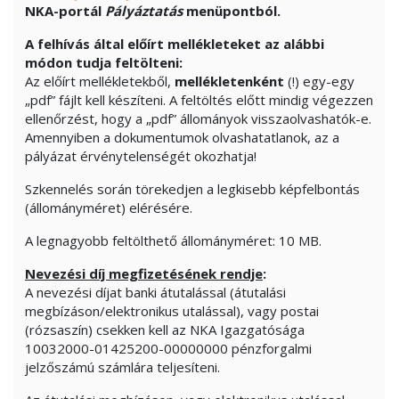
NKA-portál
Pályáztatás
menüpontból.
A felhívás által előírt mellékleteket az alábbi
módon tudja feltölteni:
Az előírt mellékletekből,
mellékletenként
(!) egy-egy
„pdf” fájlt kell készíteni. A feltöltés előtt mindig végezzen
ellenőrzést, hogy a „pdf” állományok visszaolvashatók-e.
Amennyiben a dokumentumok olvashatatlanok, az a
pályázat érvénytelenségét okozhatja!
Szkennelés során törekedjen a legkisebb képfelbontás
(állományméret) elérésére.
A legnagyobb feltölthető állományméret: 10 MB.
Nevezési díj megfizetésének rendje
:
A nevezési díjat banki átutalással (átutalási
megbízáson/elektronikus utalással), vagy postai
(rózsaszín) csekken kell az NKA Igazgatósága
10032000-01425200-00000000 pénzforgalmi
jelzőszámú számlára teljesíteni.