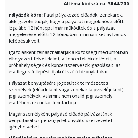
Altéma kódszáma:
3044/200
Pályázók köre:
fiatal pályakezdő előadók, zenekarok,
akik igazolni tudják, hogy a pályázat megjelenése előtt
legalább 12 hónappal már működtek és a pályázat
megjelenése előtti 12 hónapban minimum két nyilvános
fellépésük volt.
Igazolásként felhasználhatják a közösségi médiumokban
elhelyezett felvételeket, a koncertek hirdetéseit, a
próbahelyiségek és koncertszervezők igazolásait, az
esetleges fellépési díjakról szóló bizonylatokat.
Pályázat benyújtására jogosultak természetes
személyek (előadóként vagy zenekar képviselőjeként),
jogi személyek, valamint nem önálló jogi személy
esetében a zenekar fenntartója.
Magánszemélyként pályázó előadó pályázatának
benyújtásához pénzügyi lebonyolító szervezetet
igénybe vehet.