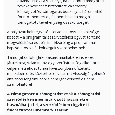
alkalmazni ezt a szabályt, ha az adott támogatott
tevékenységhez biztosított valamennyi
költségvetési támogatás összege a hárommillió
forintot nem éri el, és nem haladja meg a
támogatott tevékenység összköltségét.
A pályázati költségvetés tervezett összes költsége
között – a program társszervezőkkel együtt történő
megvalósítása esetén is – kizárólag a programmal
kapcsolatos saját költségek szerepelhetnek.
Támogatás főfoglalkozásúak munkabéreire, ezek
járulékaira, valamint az egyszerűsített foglalkoztatás
céljaira létrehozott munkaviszonyban kifizetett
munkabérre és közterheire, valamint visszaigényelhető
általános forgalmi adóra nem igényelhető és nem
számolható el.
A támogatott a támogatást csak a támogatási
szerződésben meghatározott jogcímekre
használhatja fel, a szerződésben rögzített
finanszírozási ütemterv szerint.