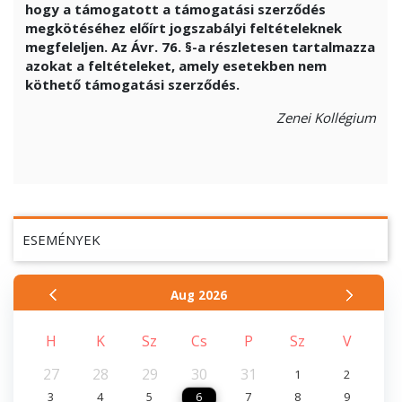
hogy a támogatott a támogatási szerződés
megkötéséhez előírt jogszabályi feltételeknek
megfeleljen. Az Ávr. 76. §-a részletesen tartalmazza
azokat a feltételeket, amely esetekben nem
köthető támogatási szerződés.
Zenei Kollégium
ESEMÉNYEK
Aug
2026
H
K
Sz
Cs
P
Sz
V
27
28
29
30
31
1
2
3
4
5
6
7
8
9