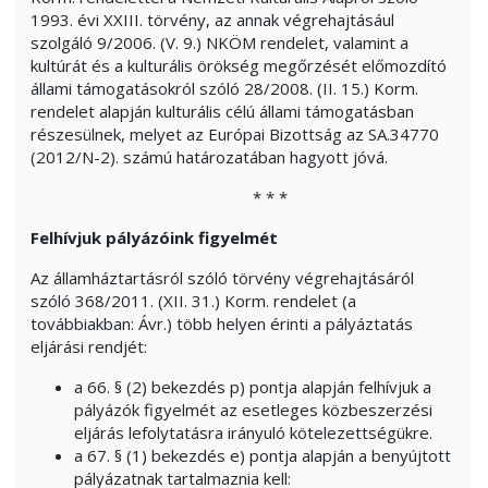
1993. évi XXIII. törvény, az annak végrehajtásául
szolgáló 9/2006. (V. 9.) NKÖM rendelet, valamint a
kultúrát és a kulturális örökség megőrzését előmozdító
állami támogatásokról szóló 28/2008. (II. 15.) Korm.
rendelet alapján kulturális célú állami támogatásban
részesülnek, melyet az Európai Bizottság az SA.34770
(2012/N-2). számú határozatában hagyott jóvá.
* * *
Felhívjuk pályázóink figyelmét
Az államháztartásról szóló törvény végrehajtásáról
szóló 368/2011. (XII. 31.) Korm. rendelet (a
továbbiakban: Ávr.) több helyen érinti a pályáztatás
eljárási rendjét:
a 66. § (2) bekezdés p) pontja alapján felhívjuk a
pályázók figyelmét az esetleges közbeszerzési
eljárás lefolytatásra irányuló kötelezettségükre.
a 67. § (1) bekezdés e) pontja alapján a benyújtott
pályázatnak tartalmaznia kell: