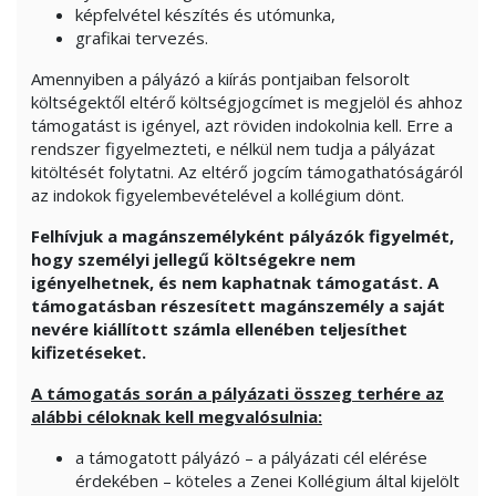
képfelvétel készítés és utómunka,
grafikai tervezés.
Amennyiben a pályázó a kiírás pontjaiban felsorolt
költségektől eltérő költségjogcímet is megjelöl és ahhoz
támogatást is igényel, azt röviden indokolnia kell. Erre a
rendszer figyelmezteti, e nélkül nem tudja a pályázat
kitöltését folytatni. Az eltérő jogcím támogathatóságáról
az indokok figyelembevételével a kollégium dönt.
Felhívjuk a magánszemélyként pályázók figyelmét,
hogy személyi jellegű költségekre nem
igényelhetnek, és nem kaphatnak támogatást. A
támogatásban részesített magánszemély a saját
nevére kiállított számla ellenében teljesíthet
kifizetéseket.
A támogatás során a pályázati összeg terhére az
alábbi céloknak kell megvalósulnia:
a támogatott pályázó – a pályázati cél elérése
érdekében – köteles a Zenei Kollégium által kijelölt