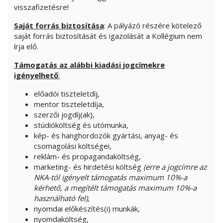
visszafizetésre!
Saját forrás biztosítása
: A pályázó részére kötelező
saját forrás biztosítását és igazolását a Kollégium nem
írja elő.
Támogatás az alábbi kiadási jogcímekre
igényelhető
:
előadói tiszteletdíj,
mentor tiszteletdíja,
szerzői jogdíj(ak),
stúdióköltség és utómunka,
kép- és hanghordozók gyártási, anyag- és
csomagolási költségei,
reklám- és propagandaköltség,
marketing- és hirdetési költség
(erre a jogcímre az
NKA-tól igényelt támogatás maximum 10%-a
kérhető, a megítélt támogatás maximum 10%-a
használható fel),
nyomdai előkészítés(i) munkák,
nyomdaköltség,