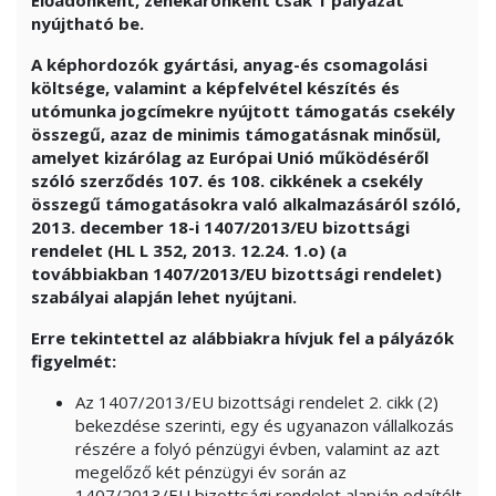
Előadónként, zenekaronként csak 1 pályázat
nyújtható be.
A képhordozók gyártási, anyag-és csomagolási
költsége, valamint a képfelvétel készítés és
utómunka jogcímekre nyújtott támogatás csekély
összegű, azaz de minimis támogatásnak minősül,
amelyet kizárólag az Európai Unió működéséről
szóló szerződés 107. és 108. cikkének a csekély
összegű támogatásokra való alkalmazásáról szóló,
2013. december 18-i 1407/2013/EU bizottsági
rendelet (HL L 352, 2013. 12.24. 1.o) (a
továbbiakban 1407/2013/EU bizottsági rendelet)
szabályai alapján lehet nyújtani.
Erre tekintettel az alábbiakra hívjuk fel a pályázók
figyelmét:
Az 1407/2013/EU bizottsági rendelet 2. cikk (2)
bekezdése szerinti, egy és ugyanazon vállalkozás
részére a folyó pénzügyi évben, valamint az azt
megelőző két pénzügyi év során az
1407/2013/EU bizottsági rendelet alapján odaítélt