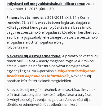
Pályázati cél megvalósításának időtartama:
2014.
november 1.–2015. június 30.
Finanszírozás módja:
a 368/2011. (XII. 31.) Korm.
rendelet 78. § (1) bekezdésében foglaltak alapján a
költségvetési támogatás folyósítására a beszámoló,
vagy részbeszámoló elfogadását követően kerülhet sor,
azonban a jogszabály lehetőséget biztosít a beszámoló
elfogadása előtt támogatási előleg
folyósítására.
Nevezési díj összege/mértéke:
A pályázó nevezési díj
címen
5000 Ft
-ot – amely magában foglalja a 27%-os
áfát is – köteles befizetni a pályázat benyújtásával
egyidejűleg az NKA-portálon a
Pályáztatás/Pályázat
beadással kapcsolatos információk
„Nevezési díj”
pontban leírt feltételeknek megfelelően.
A nevezési díj megfizetésének elmulasztása, illetve az
előírtnál alacsonyabb mértékű teljesítése a pályázat
érvénytelenségét vonja maga után! A nevezési díj a
döntés eredményétől függetlenül nem kerül