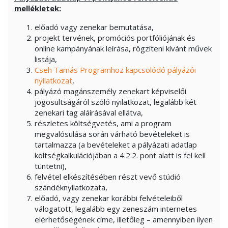
mellékletek:
előadó vagy zenekar bemutatása,
projekt tervének, promóciós portfóliójának és
online kampányának leírása, rögzíteni kívánt művek
listája,
Cseh Tamás Programhoz kapcsolódó pályázói
nyilatkozat
,
pályázó magánszemély zenekart képviselői
jogosultságáról szóló nyilatkozat, legalább két
zenekari tag aláírásával ellátva,
részletes költségvetés, ami a program
megvalósulása során várható bevételeket is
tartalmazza (a bevételeket a pályázati adatlap
költségkalkulációjában a 4.2.2. pont alatt is fel kell
tüntetni),
felvétel elkészítésében részt vevő stúdió
szándéknyilatkozata,
előadó, vagy zenekar korábbi felvételeiből
válogatott, legalább egy zeneszám internetes
elérhetőségének címe, illetőleg – amennyiben ilyen