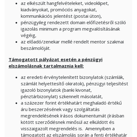
az elkészült hangfelvételeket, videoklipet,
kiadványokat, promóciós anyagokat,
kommunikációs jelentést (postai úton),
pénzügyileg rendezett domain előfizetésről szóló
igazolás minimum a program megvalósításának
végéig,
az előadó/zenekar mellé rendelt mentor szakmai
beszámolóját.
Támogatott pályázat esetén a pénzügyi
elszámolásnak tartalmaznia kell:
az eredeti érvénytelenített bizonylatok (számlák,
számlát helyettesítő okiratok), pénzügyi teljesítést
igazoló bizonylatok (banki kivonat,
pénztárbizonylat) szkennelt másolatát,
a százezer forint értékhatárt meghaladó értékű
áru beszerzésének vagy szolgáltatás
megrendelésének írásos dokumentumát (írásban
kötött szerződésnek minősül az elküldött és
visszaigazolt megrendelés is. Amennyiben a
támogatott az elszámolás során a fenti értékhatár