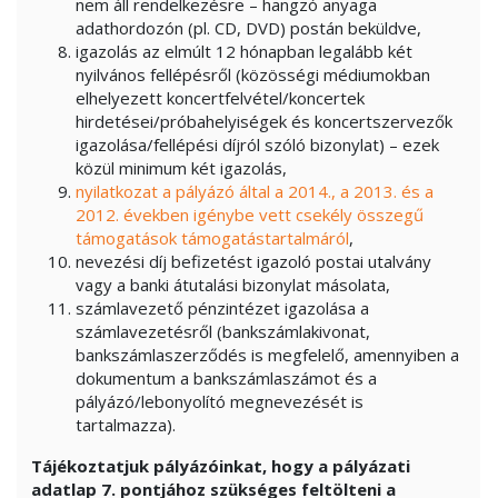
nem áll rendelkezésre – hangzó anyaga
adathordozón (pl. CD, DVD) postán beküldve,
igazolás az elmúlt 12 hónapban legalább két
nyilvános fellépésről (közösségi médiumokban
elhelyezett koncertfelvétel/koncertek
hirdetései/próbahelyiségek és koncertszervezők
igazolása/fellépési díjról szóló bizonylat) – ezek
közül minimum két igazolás,
nyilatkozat a pályázó által a 2014., a 2013. és a
2012. években igénybe vett csekély összegű
támogatások támogatástartalmáról
,
nevezési díj befizetést igazoló postai utalvány
vagy a banki átutalási bizonylat másolata,
számlavezető pénzintézet igazolása a
számlavezetésről (bankszámlakivonat,
bankszámlaszerződés is megfelelő, amennyiben a
dokumentum a bankszámlaszámot és a
pályázó/lebonyolító megnevezését is
tartalmazza).
Tájékoztatjuk pályázóinkat, hogy a pályázati
adatlap 7. pontjához szükséges feltölteni a