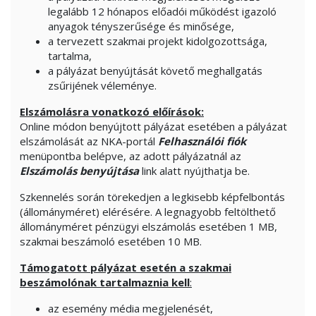
legalább 12 hónapos előadói működést igazoló
anyagok tényszerűsége és minősége,
a tervezett szakmai projekt kidolgozottsága,
tartalma,
a pályázat benyújtását követő meghallgatás
zsűrijének véleménye.
Elszámolásra vonatkozó előírások:
Online módon benyújtott pályázat esetében a pályázat
elszámolását az NKA-portál
Felhasználói fiók
menüpontba belépve, az adott pályázatnál az
Elszámolás benyújtása
link alatt nyújthatja be.
Szkennelés során törekedjen a legkisebb képfelbontás
(állományméret) elérésére. A legnagyobb feltölthető
állományméret pénzügyi elszámolás esetében 1 MB,
szakmai beszámoló esetében 10 MB.
Támogatott pályázat esetén a szakmai
beszámolónak tartalmaznia kell
:
az esemény média megjelenését,