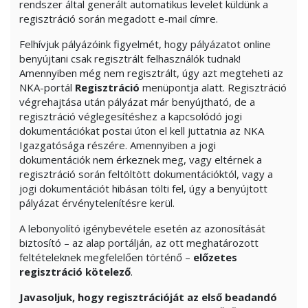
rendszer által generált automatikus levelet küldünk a
regisztráció során megadott e-mail címre.
Felhívjuk pályázóink figyelmét, hogy pályázatot online
benyújtani csak regisztrált felhasználók tudnak!
Amennyiben még nem regisztrált, úgy azt megteheti az
NKA-portál
Regisztráció
menüpontja alatt. Regisztráció
végrehajtása után pályázat már benyújtható, de a
regisztráció véglegesítéshez a kapcsolódó jogi
dokumentációkat postai úton el kell juttatnia az NKA
Igazgatósága részére. Amennyiben a jogi
dokumentációk nem érkeznek meg, vagy eltérnek a
regisztráció során feltöltött dokumentációktól, vagy a
jogi dokumentációt hibásan tölti fel, úgy a benyújtott
pályázat érvénytelenítésre kerül.
A lebonyolító igénybevétele esetén az azonosítását
biztosító – az alap portálján, az ott meghatározott
feltételeknek megfelelően történő –
előzetes
regisztráció kötelező
.
Javasoljuk, hogy regisztrációját az első beadandó