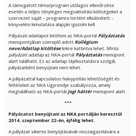
A támogatott téma/program utólagos ellenőrzése
esetén a teljes tényleges megvalósítási költségeket a
szervezet saját – programra történt elkülönített –
könyvelési kimutatása alapján igazolni kell.
Pályázati adatlapot kitölteni az NKA-portál
Pályáztatás
menüpontjában szereplő adott
Kollégium
neve/Adatlap kitöltése
linkre kattintva lehet.
Minta
pályázati adatlap
az NKA-portál
Pályáztatás
menüpont
alatt található. Ez az adatlap tájékoztatásra szolgál,
pályázatként benyújtani nem lehet.
A pályázattal kapcsolatos hiánypótlás lehetőségét és
feltételeit az NKA Ügyrendje szabályozza, amely
megtalálható az NKA-portál
Jogi háttér
menüpont alatt.
***
Pályázatot benyújtani az NKA portálján keresztül
2014. szeptember 22-én, éjfélig lehet.
A pályázat sikeres benyújtásának visszaigazolására a