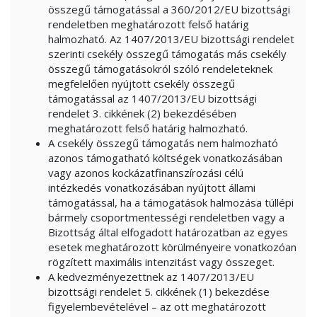
összegű támogatással a 360/2012/EU bizottsági
rendeletben meghatározott felső határig
halmozható. Az 1407/2013/EU bizottsági rendelet
szerinti csekély összegű támogatás más csekély
összegű támogatásokról szóló rendeleteknek
megfelelően nyújtott csekély összegű
támogatással az 1407/2013/EU bizottsági
rendelet 3. cikkének (2) bekezdésében
meghatározott felső határig halmozható.
A csekély összegű támogatás nem halmozható
azonos támogatható költségek vonatkozásában
vagy azonos kockázatfinanszírozási célú
intézkedés vonatkozásában nyújtott állami
támogatással, ha a támogatások halmozása túllépi
bármely csoportmentességi rendeletben vagy a
Bizottság által elfogadott határozatban az egyes
esetek meghatározott körülményeire vonatkozóan
rögzített maximális intenzitást vagy összeget.
A kedvezményezettnek az 1407/2013/EU
bizottsági rendelet 5. cikkének (1) bekezdése
figyelembevételével – az ott meghatározott