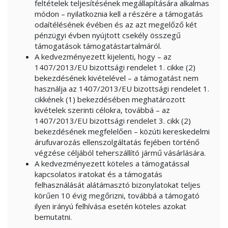
feltételek teljesítésének megállapítására alkalmas
módon – nyilatkoznia kell a részére a támogatás
odaítélésének évében és az azt megelőző két
pénzügyi évben nyújtott csekély összegű
támogatások támogatástartalmáról.
A kedvezményezett kijelenti, hogy – az
1407/2013/EU bizottsági rendelet 1. cikke (2)
bekezdésének kivételével – a támogatást nem
használja az 1407/2013/EU bizottsági rendelet 1.
cikkének (1) bekezdésében meghatározott
kivételek szerinti célokra, továbbá – az
1407/2013/EU bizottsági rendelet 3. cikk (2)
bekezdésének megfelelően – közúti kereskedelmi
árufuvarozás ellenszolgáltatás fejében történő
végzése céljából teherszállító jármű vásárlására.
A kedvezményezett köteles a támogatással
kapcsolatos iratokat és a támogatás
felhasználását alátámasztó bizonylatokat teljes
körűen 10 évig megőrizni, továbbá a támogató
ilyen irányú felhívása esetén köteles azokat
bemutatni.