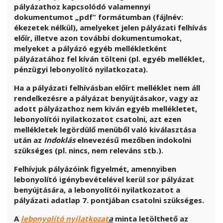
pályázathoz kapcsolódó valamennyi
dokumentumot „pdf” formátumban (fájlnév:
ékezetek nélkül), amelyeket jelen pályázati felhívás
előír, illetve azon további dokumentumokat,
melyeket a pályázó egyéb mellékletként
pályázatához fel kíván tölteni (pl. egyéb melléklet,
pénzügyi lebonyolító nyilatkozata).
Ha a pályázati felhívásban előírt melléklet nem áll
rendelkezésre a pályázat benyújtásakor, vagy az
adott pályázathoz nem kíván egyéb mellékletet,
lebonyolítói nyilatkozatot csatolni, azt ezen
mellékletek legördülő menüből való kiválasztása
után az
Indoklás
elnevezésű mezőben indokolni
szükséges (pl. nincs, nem releváns stb.).
Felhívjuk pályázóink figyelmét, amennyiben
lebonyolító igénybevételével kerül sor pályázat
benyújtására, a lebonyolítói nyilatkozatot a
pályázati adatlap 7. pontjában csatolni szükséges.
A
lebonyolító nyilatkozat
a
minta letölthető az