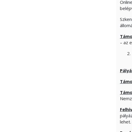
Onlin
belép
Szken
állom
Támog
– az 
Pályá
Támo
Támo
Nemzet
Felhí
pályá
lehet