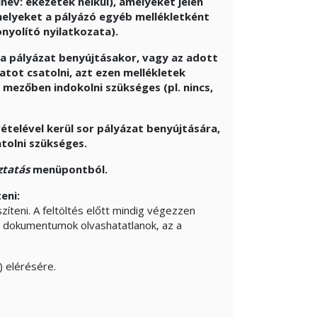
v: ékezetek nélkül), amelyeket jelen
 melyeket a pályázó egyéb mellékletként
onyolító nyilatkozata).
e a pályázat benyújtásakor, vagy az adott
atot csatolni, azt ezen mellékletek
mezőben indokolni szükséges (pl. nincs,
ételével kerül sor pályázat benyújtására,
atolni szükséges.
ztatás
menüpontból.
eni:
észíteni. A feltöltés előtt mindig végezzen
a dokumentumok olvashatatlanok, az a
 elérésére.