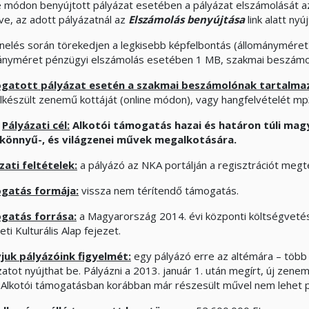
e módon benyújtott pályázat esetében a pályázat elszámolását 
ve, az adott pályázatnál az
Elszámolás benyújtása
link alatt nyú
nelés során törekedjen a legkisebb képfelbontás (állományméret)
ányméret pénzügyi elszámolás esetében 1 MB, szakmai beszám
atott pályázat esetén a szakmai beszámolónak tartalmazn
elkészült zenemű kottáját (online módon), vagy hangfelvételét m
Pályázati cél:
Alkotói támogatás hazai és határon túli magy
könnyű-, és világzenei művek megalkotására.
zati feltételek:
a pályázó az NKA portálján a regisztrációt megt
gatás formája:
vissza nem térítendő támogatás.
gatás forrása:
a Magyarország 2014. évi központi költségvetésé
i Kulturális Alap fejezet.
vjuk pályázóink figyelmét:
egy pályázó erre az altémára – töb
zatot nyújthat be. Pályázni a 2013. január 1. után megírt, új z
. Alkotói támogatásban korábban már részesült művel nem lehet p