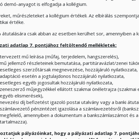
ó demó-anyagot is elfogadja a kollégium.
eket, műrészleteket a kollégium értékeli. Az elbírálás szempontj
ikai értéke.
 átutalására csak abban az esetben kerülhet sor, amennyiben a k
zati adatlap 7. pontjához feltöltendő mellékletek:
tervezett mű leírása (műfaj, terjedelem, hangszerelés),
mű jellemző részleteinek bemutatása, partitúravázlat/zenei tükör
esetleges szerzőtársak megnevezése, hozzájáruló nyilatkozata,
adaptáció esetén a jogtulajdonos hozzájáruló nyilatkozata,
esetleges egyéb jogosultak hozzájáruló nyilatkozata,
zeneszerző műjegyzékkel ellátott szakmai önéletrajza (szakmai e
egyéb elismerések),
nevezési díj befizetést igazoló postai utalvány vagy a banki átuta
számlavezető pénzintézet igazolása a számlavezetésről (banksz
megfelelő, amennyiben a dokumentum a bankszámlaszámot és a 
tartalmazza).
oztatjuk pályázóinkat, hogy a pályázati adatlap 7. pontjáh