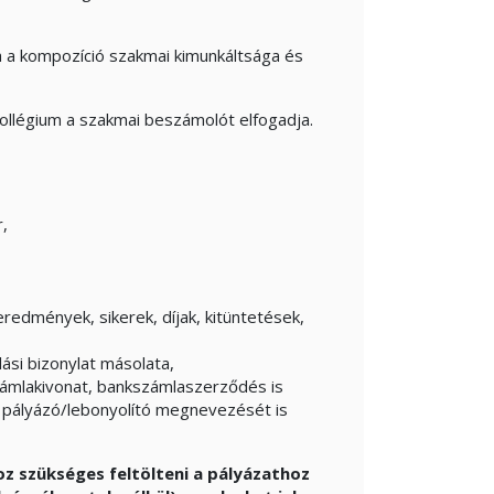
a a kompozíció szakmai kimunkáltsága és
ollégium a szakmai beszámolót elfogadja.
,
redmények, sikerek, díjak, kitüntetések,
lási bizonylat másolata,
ámlakivonat, bankszámlaszerződés is
pályázó/lebonyolító megnevezését is
oz szükséges feltölteni a pályázathoz