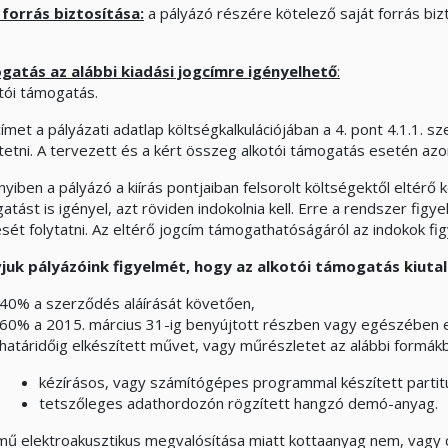
 forrás biztosítása:
a pályázó részére kötelező saját forrás bizt
atás az alábbi kiadási jogcímre igényelhető
:
otói támogatás.
ímet a pályázati adatlap költségkalkulációjában a 4. pont 4.1.1. sz
ntetni. A tervezett és a kért összeg alkotói támogatás esetén az
yiben a pályázó a kiírás pontjaiban felsorolt költségektől eltérő 
tást is igényel, azt röviden indokolnia kell. Erre a rendszer figye
tését folytatni. Az eltérő jogcím támogathatóságáról az indokok f
vjuk pályázóink figyelmét, hogy az alkotói támogatás kiutal
40% a szerződés aláírását követően,
60% a 2015. március 31-ig benyújtott részben vagy egészében el
határidőig elkészített művet, vagy műrészletet az alábbi formákb
kézírásos, vagy számítógépes programmal készített partit
tetszőleges adathordozón rögzített hangzó demó-anyag.
mű elektroakusztikus megvalósítása miatt kottaanyag nem, vagy c