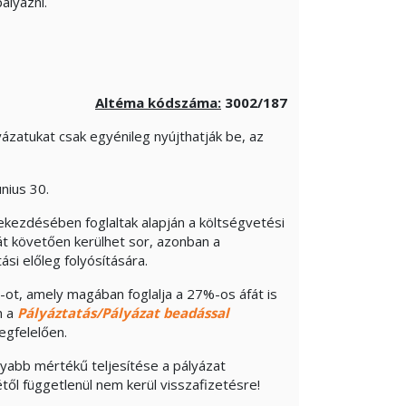
ályázni.
Altéma kódszáma:
3002/187
atukat csak egyénileg nyújthatják be, az
únius 30.
bekezdésében foglaltak alapján a költségvetési
t követően kerülhet sor, azonban a
si előleg folyósítására.
-ot, amely magában foglalja a 27%-os áfát is
n a
Pályáztatás/Pályázat beadással
egfelelően.
onyabb mértékű teljesítése a pályázat
ől függetlenül nem kerül visszafizetésre!