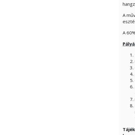
hangz
A műv
esztét
A 60%
Pályá
Tájék