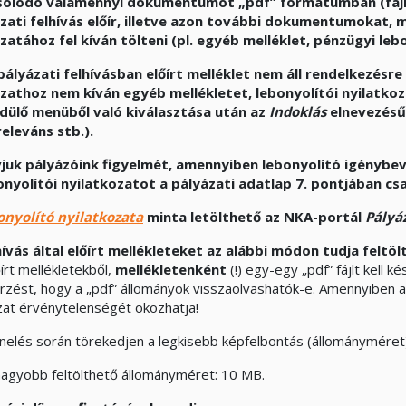
olódó valamennyi dokumentumot „pdf” formátumban (fájlné
zati felhívás előír, illetve azon további dokumentumokat,
zatához fel kíván tölteni (pl. egyéb melléklet, pénzügyi leb
pályázati felhívásban előírt melléklet nem áll rendelkezésr
zathoz nem kíván egyéb mellékletet, lebonyolítói nyilatkoz
dülő menüből való kiválasztása után az
Indoklás
elnevezésű 
eleváns stb.).
vjuk pályázóink figyelmét, amennyiben lebonyolító igénybev
onyolítói nyilatkozatot a pályázati adatlap 7. pontjában cs
onyolító nyilatkozata
minta letölthető az NKA-portál
Pályá
hívás által előírt mellékleteket az alábbi módon tudja feltölt
írt mellékletekből,
mellékletenként
(!) egy-egy „pdf” fájlt kell k
őrzést, hogy a „pdf” állományok visszaolvashatók-e. Amennyiben 
zat érvénytelenségét okozhatja!
nelés során törekedjen a legkisebb képfelbontás (állományméret)
nagyobb feltölthető állományméret: 10 MB.