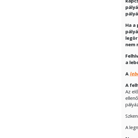
kapcs
pályá
pályá
Ha a 
pályá
legör
nem r
Felhí
a leb
A
leb
A fel
Az elő
ellen
pályá
Szken
A leg