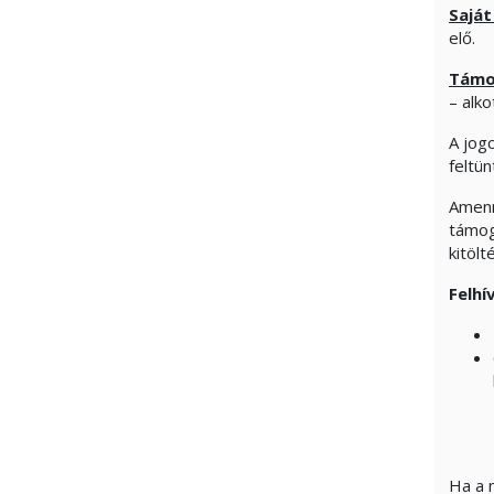
Saját
elő.
Támog
– alk
A jogc
feltü
Amenn
támoga
kitöl
Felhí
Ha a 