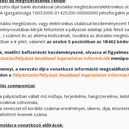
ési díj megfizetésének rendje
:
zési díjat banki átutalással (átutalási megbízáson/elektronikus ut
A Igazgatósága 10032000-01425200-00000000 pénzforgalmi jelz
utalási megbízáson, vagy elektronikus utalással kezdeményezett f
ményrovatában kérjük feltüntetni a pályázati adatlap jobb felső s
 ) számot és az altéma kódszámát, továbbá az átutalási megbíz
óban a # jelet, valamint
az utolsó 5 pozícióban
az 1B402
kódo
k, mielőtt befizetését kezdeményezné, olvassa el figyelme
ztatás/Pályázat beadással kapcsolatos információk
menüpon
ennyi, a nevezési díjra vonatkozó információ megtalálható
álon a
Pályáztatás/Pályázat beadással kapcsolatos informác
álás szempontjai:
a pályázatban vállalt mű műfaja, terjedelme, hangszerelése, kid
szakmai színvonala,
a zeneszerző korábbi szakmai eredményei, sikerei, díjai, kitünte
eltöltött éveinek száma.
molásra vonatkozó előírások: