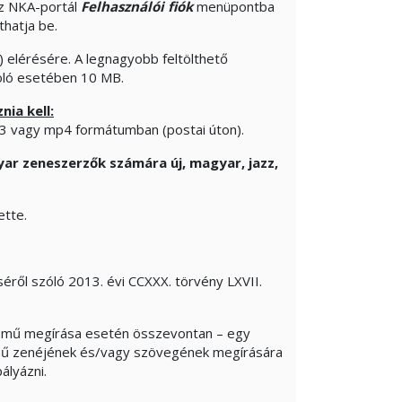
az NKA-portál
Felhasználói fiók
menüpontba
jthatja be.
 elérésére. A legnagyobb feltölthető
oló esetében 10 MB.
ia kell:
p3 vagy mp4 formátumban (postai úton).
ar zeneszerzők számára új, magyar, jazz,
ette.
ről szóló 2013. évi CCXXX. törvény LXVII.
b mű megírása esetén összevontan – egy
enemű zenéjének és/vagy szövegének megírására
ályázni.