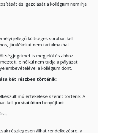
osítását és igazolását a kollégium nem írja
emélyi jellegű költségek sorában kell
onos, járulékokat nem tartalmazhat.
költségjogcímet is megjelöl és ahhoz
lmezteti, e nélkül nem tudja a pályázat
igyelembevételével a kollégium dönt.
ása két részben történik:
készült mű értékelése szerint történik. A
an kell
postai úton
benyújtani:
úra,
sak részlegesen állhat rendelkezésre, a