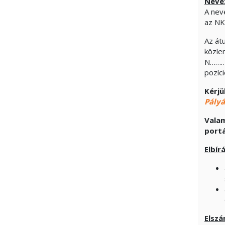
Nevez
A neve
az NK
Az át
közle
N……….
pozíci
Kérjü
Pályá
Valam
port
Elbír
Elszá