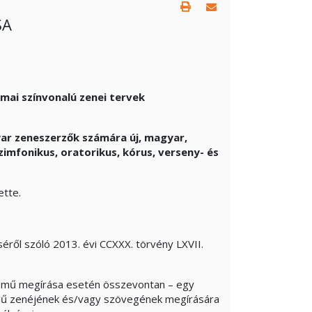
SA
mai színvonalú zenei tervek
yar zeneszerzők számára új, magyar,
mfonikus, oratorikus, kórus, verseny- és
ette.
ről szóló 2013. évi CCXXX. törvény LXVII.
b mű megírása esetén összevontan – egy
enemű zenéjének és/vagy szövegének megírására