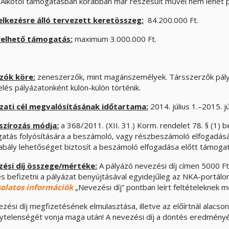
. Alkotói támogatásban korábban már részesült művel nem lehet p
lkezésre álló tervezett keretösszeg:
84.200.000 Ft.
yelhető támogatás:
maximum 3.000.000 Ft.
zók köre:
zeneszerzők, mint magánszemélyek. Társszerzők pályáz
elés pályázatonként külön-külön történik.
zati cél megvalósításának időtartama:
2014. július 1.–2015. j
szírozás módja:
a 368/2011. (XII. 31.) Korm. rendelet 78. § (1) 
atás folyósítására a beszámoló, vagy részbeszámoló elfogadásá
abály lehetőséget biztosít a beszámoló elfogadása előtt támogatá
ési díj összege/mértéke:
A pályázó nevezési díj címen 5000 Ft
es befizetni a pályázat benyújtásával egyidejűleg az NKA-portálo
olatos információk
„Nevezési díj” pontban leírt feltételeknek m
ezési díj megfizetésének elmulasztása, illetve az előírtnál alacs
ytelenségét vonja maga után! A nevezési díj a döntés eredményét