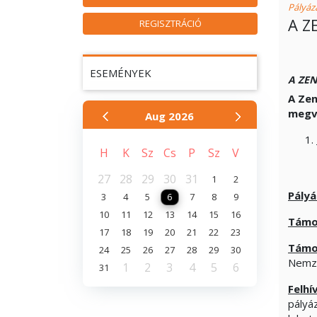
Pályáza
A Z
REGISZTRÁCIÓ
ESEMÉNYEK
A ZEN
A Zen
megv
Aug
2026
H
K
Sz
Cs
P
Sz
V
27
28
29
30
31
1
2
Pályá
3
4
5
6
7
8
9
10
11
12
13
14
15
16
Támo
17
18
19
20
21
22
23
Támo
24
25
26
27
28
29
30
Nemzet
1
2
3
4
5
6
31
Felhí
pályá