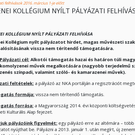
ti felhívások 2016. március 1-je előtt
ENEI KOLLÉGIUM NYÍLT PÁLYÁZATI FELHÍVÁ
EI KOLLÉGIUM NYÍLT PÁLYÁZATI FELHÍVÁSA
ei Kollégium nyílt pályázatot hirdet, magas művészeti szak
alósításának vissza nem térítendő támogatására.
Pályázati cél:
Alkotói támogatás hazai és határon túli mag
komolyzenei művek megalkotására (nagyobb terjedelmű szi
zenés színpadi, valamint szóló- és kamarazenei művek).
zati feltételek:
a pályázó az NKA portálján a regisztrációt megt
gatás formája:
vissza nem térítendő támogatás.
gatás forrása:
a Magyarország 2014. évi központi költségvetésé
i Kulturális Alap fejezet.
vjuk pályázóink figyelmét:
egy pályázó erre az altémára – töb
zatot nyújthat be. Pályázni a 2013. január 1. után megírt, új z