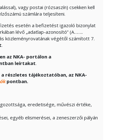
alással), vagy postai (rózsaszín) csekken kell
őszámú számlára teljesíteni.
izetés esetén a befizetést igazoló bizonylat
arkában lévő „adatlap-azonosító” (A……..
ás közleményrovatának végétől számított 7.
t
.
sen az NKA- portálon a
tban leírtakat
.
 a részletes tájékoztatóban, az NKA-
iók
pontban.
olgozottsága, eredetisége, művészi értéke,
tései, egyéb elismerései, a zeneszerzői pályán