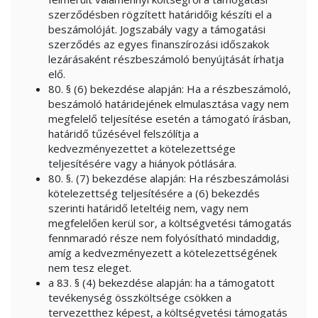
szerződésben rögzített határidőig készíti el a
beszámolóját. Jogszabály vagy a támogatási
szerződés az egyes finanszírozási időszakok
lezárásaként részbeszámoló benyújtását írhatja
elő.
80. § (6) bekezdése alapján: Ha a részbeszámoló,
beszámoló határidejének elmulasztása vagy nem
megfelelő teljesítése esetén a támogató írásban,
határidő tűzésével felszólítja a
kedvezményezettet a kötelezettsége
teljesítésére vagy a hiányok pótlására.
80. §. (7) bekezdése alapján: Ha részbeszámolási
kötelezettség teljesítésére a (6) bekezdés
szerinti határidő leteltéig nem, vagy nem
megfelelően kerül sor, a költségvetési támogatás
fennmaradó része nem folyósítható mindaddig,
amíg a kedvezményezett a kötelezettségének
nem tesz eleget.
a 83. § (4) bekezdése alapján: ha a támogatott
tevékenység összköltsége csökken a
tervezetthez képest, a költségvetési támogatás