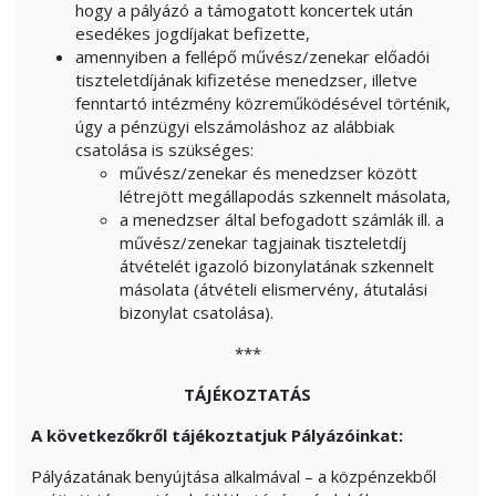
hogy a pályázó a támogatott koncertek után
esedékes jogdíjakat befizette,
amennyiben a fellépő művész/zenekar előadói
tiszteletdíjának kifizetése menedzser, illetve
fenntartó intézmény közreműködésével történik,
úgy a pénzügyi elszámoláshoz az alábbiak
csatolása is szükséges:
művész/zenekar és menedzser között
létrejött megállapodás szkennelt másolata,
a menedzser által befogadott számlák ill. a
művész/zenekar tagjainak tiszteletdíj
átvételét igazoló bizonylatának szkennelt
másolata (átvételi elismervény, átutalási
bizonylat csatolása).
***
TÁJÉKOZTATÁS
A következőkről tájékoztatjuk Pályázóinkat:
Pályázatának benyújtása alkalmával – a közpénzekből