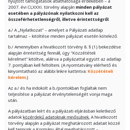
nyújtott támogatások átláthatósága érdekében – a
2007. évi CLXXXI. törvény alapján
minden pályázat
esetében a pályázónak nyilatkozni kell az
összeférhetetlenségről, illetve érintettségről
.
a./ A „Nyilatkozat” – amelyet a Pályázati adatlap
tartalmaz – kitöltése minden pályázat esetén kötelező.
b./ Amennyiben a hivatkozott törvény 8. § (1) bekezdése
alapján érintettség fennáll, úgy “Közzétételi
kérelmet” kitöltve, aláírva a pályázattal együtt az adatlap
7. pontjában kell feltölteni. (A nyomtatvány elérhető és
kinyomtatható az alábbi linkre kattintva:
Közzétételi
kérelem
.)
Az a./ és ha indokolt a b./pontokban foglaltak nem
teljesítése a pályázat érvénytelenségét vonja maga
után.
A pályázatban leírt és a pályázati eljárásban keletkező
adatok
közérdekű adatoknak minősülnek.
A hivatkozott
törvény alapján a pályázat meghatározott adatait közzé
kell tennünk a Kormány által meghatározott –