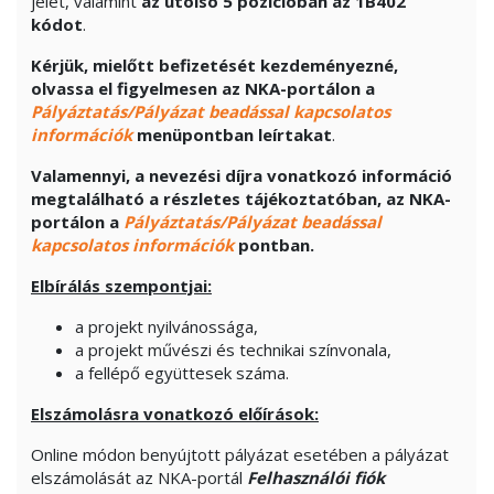
jelet, valamint
az utolsó 5 pozícióban
az 1B402
kódot
.
Kérjük, mielőtt befizetését kezdeményezné,
olvassa el figyelmesen az NKA-portálon a
Pályáztatás/Pályázat beadással kapcsolatos
információk
menüpontban leírtakat
.
Valamennyi, a nevezési díjra vonatkozó információ
megtalálható a részletes tájékoztatóban, az NKA-
portálon a
Pályáztatás/Pályázat beadással
kapcsolatos információk
pontban.
Elbírálás szempontjai:
a projekt nyilvánossága,
a projekt művészi és technikai színvonala,
a fellépő együttesek száma.
Elszámolásra vonatkozó előírások:
Online módon benyújtott pályázat esetében a pályázat
elszámolását az NKA-portál
Felhasználói fiók