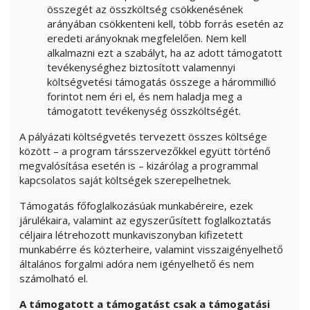
összegét az összköltség csökkenésének
arányában csökkenteni kell, több forrás esetén az
eredeti arányoknak megfelelően. Nem kell
alkalmazni ezt a szabályt, ha az adott támogatott
tevékenységhez biztosított valamennyi
költségvetési támogatás összege a hárommillió
forintot nem éri el, és nem haladja meg a
támogatott tevékenység összköltségét.
A pályázati költségvetés tervezett összes költsége
között – a program társszervezőkkel együtt történő
megvalósítása esetén is – kizárólag a programmal
kapcsolatos saját költségek szerepelhetnek.
Támogatás főfoglalkozásúak munkabéreire, ezek
járulékaira, valamint az egyszerűsített foglalkoztatás
céljaira létrehozott munkaviszonyban kifizetett
munkabérre és közterheire, valamint visszaigényelhető
általános forgalmi adóra nem igényelhető és nem
számolható el.
A támogatott a támogatást csak a támogatási