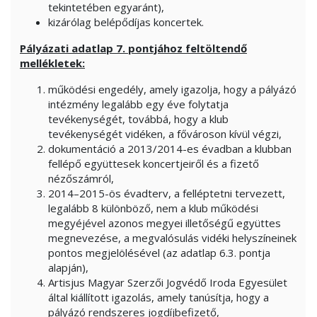
tekintetében egyaránt),
kizárólag belépődíjas koncertek.
Pályázati adatlap 7. pontjához feltöltendő
mellékletek:
működési engedély, amely igazolja, hogy a pályázó
intézmény legalább egy éve folytatja
tevékenységét, továbbá, hogy a klub
tevékenységét vidéken, a fővároson kívül végzi,
dokumentáció a 2013/2014-es évadban a klubban
fellépő együttesek koncertjeiről és a fizető
nézőszámról,
2014–2015-ös évadterv, a felléptetni tervezett,
legalább 8 különböző, nem a klub működési
megyéjével azonos megyei illetőségű együttes
megnevezése, a megvalósulás vidéki helyszíneinek
pontos megjelölésével (az adatlap 6.3. pontja
alapján),
Artisjus Magyar Szerzői Jogvédő Iroda Egyesület
által kiállított igazolás, amely tanúsítja, hogy a
pályázó rendszeres jogdíjbefizető,