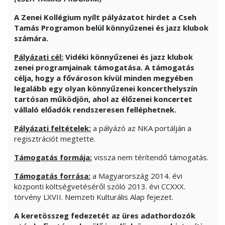
A Zenei Kollégium nyílt pályázatot hirdet a Cseh
Tamás Programon belül könnyűzenei és jazz klubok
számára.
Pályázati cél:
Vidéki könnyűzenei és jazz klubok
zenei programjainak támogatása. A támogatás
célja, hogy a fővároson kívül minden megyében
legalább egy olyan könnyűzenei koncerthelyszín
tartósan működjön, ahol az élőzenei koncertet
vállaló előadók rendszeresen felléphetnek.
Pályázati feltételek:
a pályázó az NKA portálján a
regisztrációt megtette.
Támogatás formája:
vissza nem térítendő támogatás.
Támogatás forrása:
a Magyarország 2014. évi
központi költségvetéséről szóló 2013. évi CCXXX.
törvény LXVII. Nemzeti Kulturális Alap fejezet.
A keretösszeg fedezetét az üres adathordozók