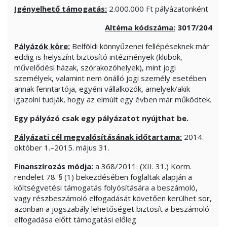
Igényelhető támogatás:
2.000.000 Ft pályázatonként
Altéma kódszáma:
3017/204
Pályázók köre:
Belföldi könnyűzenei fellépéseknek már
eddig is helyszínt biztosító intézmények (klubok,
művelődési házak, szórakozóhelyek), mint jogi
személyek, valamint nem önálló jogi személy esetében
annak fenntartója, egyéni vállalkozók, amelyek/akik
igazolni tudják, hogy az elmúlt egy évben már működtek.
Egy pályázó csak egy pályázatot nyújthat be.
Pályázati cél megvalósításának időtartama:
2014.
október 1.–2015. május 31.
Finanszírozás módja:
a 368/2011. (XII. 31.) Korm.
rendelet 78. § (1) bekezdésében foglaltak alapján a
költségvetési támogatás folyósítására a beszámoló,
vagy részbeszámoló elfogadását követően kerülhet sor,
azonban a jogszabály lehetőséget biztosít a beszámoló
elfogadása előtt támogatási előleg