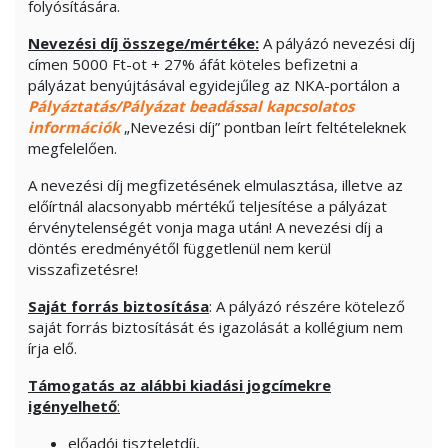
folyósítására.
Nevezési díj összege/mértéke:
A pályázó nevezési díj
címen 5000 Ft-ot + 27% áfát köteles befizetni a
pályázat benyújtásával egyidejűleg az NKA-portálon a
Pályáztatás/Pályázat beadással kapcsolatos
információk
„Nevezési díj” pontban leírt feltételeknek
megfelelően.
A nevezési díj megfizetésének elmulasztása, illetve az
előírtnál alacsonyabb mértékű teljesítése a pályázat
érvénytelenségét vonja maga után! A nevezési díj a
döntés eredményétől függetlenül nem kerül
visszafizetésre!
Saját forrás biztosítása
: A pályázó részére kötelező
saját forrás biztosítását és igazolását a kollégium nem
írja elő.
Támogatás az alábbi kiadási jogcímekre
igényelhető
:
előadói tiszteletdíj,