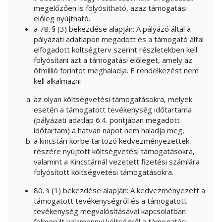
megelőzően is folyósítható, azaz támogatási
előleg nyújtható.
a 78. § (3) bekezdése alapján: A pályázó által a
pályázati adatlapon megadott és a támogató által
elfogadott költségterv szerint részletekben kell
folyósítani azt a támogatási előleget, amely az
ötmillió forintot meghaladja. E rendelkezést nem
kell alkalmazni
az olyan költségvetési támogatásokra, melyek
esetén a támogatott tevékenység időtartama
(pályázati adatlap 6.4. pontjában megadott
időtartam) a hatvan napot nem haladja meg,
a kincstári körbe tartozó kedvezményezettek
részére nyújtott költségvetési támogatásokra,
valamint a Kincstárnál vezetett fizetési számlára
folyósított költségvetési támogatásokra.
80. § (1) bekezdése alapján: A kedvezményezett a
támogatott tevékenységről és a támogatott
tevékenység megvalósításával kapcsolatban
felmerült valamennyi költségről a támogatási