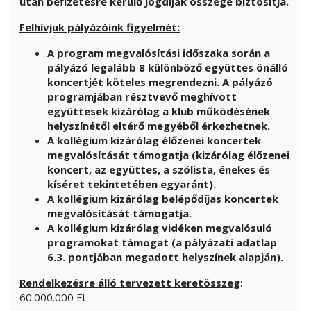
után befizetésre kerülő jogdíjak összege biztosítja.
Felhívjuk pályázóink figyelmét:
A program megvalósítási időszaka során a
pályázó legalább 8 különböző együttes önálló
koncertjét köteles megrendezni. A pályázó
programjában résztvevő meghívott
együttesek kizárólag a klub működésének
helyszínétől eltérő megyéből érkezhetnek.
A kollégium kizárólag élőzenei
koncertek
megvalósítását támogatja (kizárólag élőzenei
koncert, az együttes, a szólista, énekes és
kíséret tekintetében egyaránt).
A kollégium kizárólag
belépődíjas koncertek
megvalósítását támogatja.
A kollégium kizárólag vidéken megvalósuló
programokat támogat (a pályázati adatlap
6.3. pontjában megadott helyszínek alapján).
Rendelkezésre álló tervezett keretösszeg
:
60.000.000 Ft