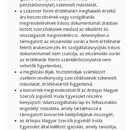
pénztárbizonylat) szkennelt másolatát,
a százezer forint értékhatárt meghaladó értékű
áru beszerzésének vagy szolgáltatás
megrendelésének írásos dokumentumát (írásban
kötött szerződésnek minősül az elküldött és
visszaigazolt megrendelés is. Amennyiben a
támogatott az elszámolás során a fenti értékhatár
feletti árubeszerzés és szolgáltatásnyújtás írásos
dokumentumait nem csatolja, az elszámolás során
az értékhatár feletti számlák/bizonylatok nem
vehetők figyelembe),
a megbízási díjak, tiszteletdíjak számlázott
szellemi tevékenység szerződéseinek szkennelt
másolatát, értékhatártól függetlenül,
a koncertek megrendezéséről az Artisjus Magyar
Szerzői Jogvédő Iroda Egyesület részére
benyújtott ’Adatszolgáltatási lap és felhasználási
engedély’ másolata, amely tartalmazza a
támogatott koncertek belépődíjának összegét,
az Artisjus Magyar Szerzői Jogvédő Iroda
Egyesület által kiállított igazolás, amely tanúsítja,