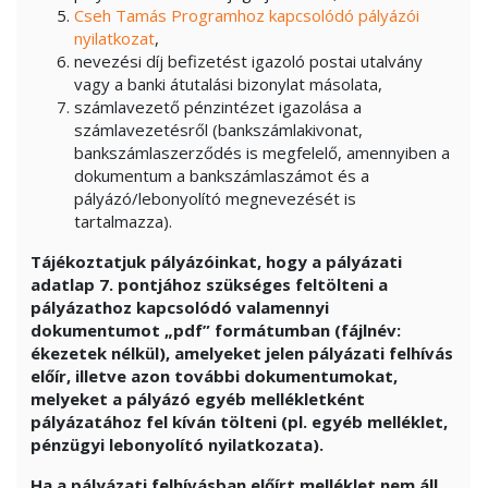
Cseh Tamás Programhoz kapcsolódó pályázói
nyilatkozat
,
nevezési díj befizetést igazoló postai utalvány
vagy a banki átutalási bizonylat másolata,
számlavezető pénzintézet igazolása a
számlavezetésről (bankszámlakivonat,
bankszámlaszerződés is megfelelő, amennyiben a
dokumentum a bankszámlaszámot és a
pályázó/lebonyolító megnevezését is
tartalmazza).
Tájékoztatjuk pályázóinkat, hogy a pályázati
adatlap 7. pontjához szükséges feltölteni a
pályázathoz kapcsolódó valamennyi
dokumentumot „pdf” formátumban (fájlnév:
ékezetek nélkül), amelyeket jelen pályázati felhívás
előír, illetve azon további dokumentumokat,
melyeket a pályázó egyéb mellékletként
pályázatához fel kíván tölteni (pl. egyéb melléklet,
pénzügyi lebonyolító nyilatkozata).
Ha a pályázati felhívásban előírt melléklet nem áll