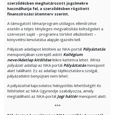
szerződésben meghatározott jogcímekre
használhatja fel, a szerződésben rögzített
finanszírozási ütemterv szerint.
A támogatott téma/program utólagos ellenőrzése
esetén a teljes tényleges megvalósítási költségeket a
szervezet saját – programra történt elkülönített –
könyvelési kimutatása alapján igazolni kell.
Pályázati adatlapot kitölteni az NKA-portál
Pályáztatás
menüpontjában szereplő adott
Kollégium
neve/Adatlap kitöltése
linkre kattintva lehet.
Minta
pályázati adatlap
az NKA portál
Pályáztatás
menüpont
alatt található. Ez az adatlap tájékoztatásra szolgál,
pályázatként benyújtani nem lehet.
A pályázattal kapcsolatos hiánypótlás lehetőségét és
feltételeit az NKA Ügyrendje szabályozza, amely
megtalálható az NKA-portál
Jogi háttér
menüpont alatt.
***