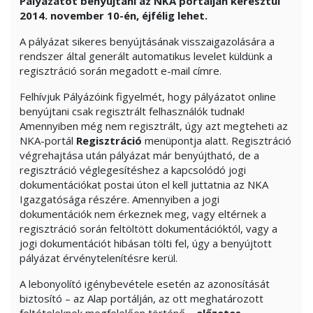
Pályázatot benyújtani az NKA portálján keresztül
2014. november 10-én, éjfélig lehet.
A pályázat sikeres benyújtásának visszaigazolására a
rendszer által generált automatikus levelet küldünk a
regisztráció során megadott e-mail címre.
Felhívjuk Pályázóink figyelmét, hogy pályázatot online
benyújtani csak regisztrált felhasználók tudnak!
Amennyiben még nem regisztrált, úgy azt megteheti az
NKA-portál
Regisztráció
menüpontja alatt. Regisztráció
végrehajtása után pályázat már benyújtható, de a
regisztráció véglegesítéshez a kapcsolódó jogi
dokumentációkat postai úton el kell juttatnia az NKA
Igazgatósága részére. Amennyiben a jogi
dokumentációk nem érkeznek meg, vagy eltérnek a
regisztráció során feltöltött dokumentációktól, vagy a
jogi dokumentációt hibásan tölti fel, úgy a benyújtott
pályázat érvénytelenítésre kerül.
A lebonyolító igénybevétele esetén az azonosítását
biztosító – az Alap portálján, az ott meghatározott