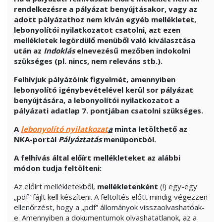
rendelkezésre a pályázat benyújtásakor, vagy az
adott pályázathoz nem kíván egyéb mellékletet,
lebonyolítói nyilatkozatot csatolni, azt ezen
mellékletek legördülő menüből való kiválasztása
után az
Indoklás
elnevezésű mezőben indokolni
szükséges (pl. nincs, nem releváns stb.).
Felhívjuk pályázóink figyelmét, amennyiben
lebonyolító igénybevételével kerül sor pályázat
benyújtására, a lebonyolítói nyilatkozatot a
pályázati adatlap 7. pontjában csatolni szükséges.
A
lebonyolító nyilatkozat
a
minta letölthető az
NKA-portál
Pályáztatás
menüpontból.
A felhívás által előírt mellékleteket az alábbi
módon tudja feltölteni:
Az előírt mellékletekből,
mellékletenként
(!) egy-egy
„pdf” fájlt kell készíteni. A feltöltés előtt mindig végezzen
ellenőrzést, hogy a „pdf” állományok visszaolvashatóak-
e. Amennyiben a dokumentumok olvashatatlanok, az a