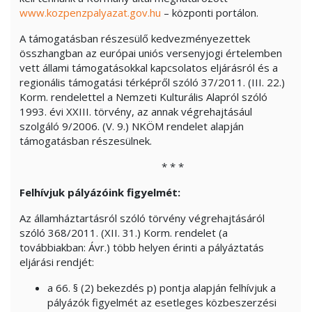
www.kozpenzpalyazat.gov.hu
– központi portálon.
A támogatásban részesülő kedvezményezettek
összhangban az európai uniós versenyjogi értelemben
vett állami támogatásokkal kapcsolatos eljárásról és a
regionális támogatási térképről szóló 37/2011. (III. 22.)
Korm. rendelettel a Nemzeti Kulturális Alapról szóló
1993. évi XXIII. törvény, az annak végrehajtásául
szolgáló 9/2006. (V. 9.) NKÖM rendelet alapján
támogatásban részesülnek.
* * *
Felhívjuk pályázóink figyelmét:
Az államháztartásról szóló törvény végrehajtásáról
szóló 368/2011. (XII. 31.) Korm. rendelet (a
továbbiakban: Ávr.) több helyen érinti a pályáztatás
eljárási rendjét:
a 66. § (2) bekezdés p) pontja alapján felhívjuk a
pályázók figyelmét az esetleges közbeszerzési