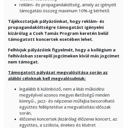
reklám- és propagandaköltség, amely az igényelt
támogatási összeg maximum 10%-ig kérhető.
Tájékoztatjuk pályázóinkat, hogy reklám- és
propagandaköltségre támogatást igényelni
kizárólag a Cseh Tamás Program keretén belül
támogatott koncertek esetében lehet.
Felhívjuk pályázóink figyelmét, hogy a kollégium a
felhívásban szereplő jogcímeken kívül más jogcímet
nem támogat.
Támogatott pályázat megvalósítása során az
alábbi céloknak kell megvalósulniuk:
legalább 8 különböző, nem a klub működési
megyéjével azonos megyei illetőségű minden
könnyű-, jazz- és népzenei műfajba besorolható
együttes felléptetése a megvalósítási időszak
során,
élőzenei koncertek (kizárólag élőzenei koncert, az
együttes, a szólista, énekes és kíséret