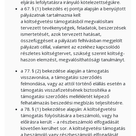
eljárás lefolytatásra irányuló kötelezettségükre.
a 67. § (1) bekezdés e) pontja alapján a benyújtott
pályázatnak tartalmaznia kell:
a költségvetési támogatásból megvalósítani
tervezett tevékenységek, feladatok, beszerzések
ismertetését, azok tervezett hatásait,
összefüggéseit a pályázati felhívásban megjelölt
pályázati céllal, valamint az ezekhez kapcsolódó
részletes költségtervet, szükség szerint költség-
haszon elemzést, megvalósíthatósági tanulmányt.
a 77. § (2) bekezdése alapján a támogatás
visszavonása, a támogatási szerződés
felmondása, vagy az attól történő elállás esetén a
támogatás visszafizetésének biztosítéka a
támogatási szerződés mellékletét képező
felhatalmazás beszedési megbízás teljesítésére.
a 78. § (1) bekezdése alapján: A költségvetési
támogatás folyósítására a beszámoló, vagy ha
előírásra került – a részbeszámoló elfogadását
követően kerülhet sor. A költségvetési támogatás
a beszámoló vagy részbeszámoló elfogadását