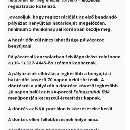
feltételeknek megfelelően történő –
előzetes
regisztráció kötelező
.
Javasoljuk, hogy regisztrációját az első beadandó
pályázat benyújtási határidejét megelőzően,
minimum 5 munkanappal korábban kezdje meg.
A határidőn túl nincs lehetősége pályázatot
benyújtani.
Pályázattal kapcsolatban felvilágosítást telefonon
a (36-1) 327-4445-ös számon kaphatnak.
A pályázatok elbírálása legkésőbb a benyújtási
határidőt követő 70 napon belül történik. A
döntésről a pályázók a döntést követő legkésőbb
20 napon belül az NKA-portál
Felhasználói fiók
menüpontján keresztül értesítést kapnak.
A döntés az NKA-portálon is közzétételre kerül.
A döntés ellen fellebbezésnek helye nincs.