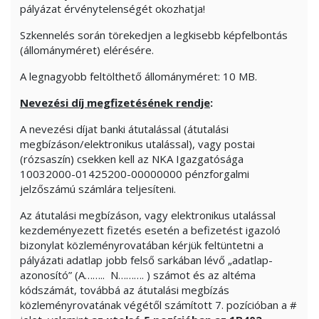
pályázat érvénytelenségét okozhatja!
Szkennelés során törekedjen a legkisebb képfelbontás
(állományméret) elérésére.
A legnagyobb feltölthető állományméret: 10 MB.
Nevezési díj megfizetésének rendje
:
A nevezési díjat banki átutalással (átutalási
megbízáson/elektronikus utalással), vagy postai
(rózsaszín) csekken kell az NKA Igazgatósága
10032000-01425200-00000000 pénzforgalmi
jelzőszámú számlára teljesíteni.
Az átutalási megbízáson, vagy elektronikus utalással
kezdeményezett fizetés esetén a befizetést igazoló
bizonylat közleményrovatában kérjük feltüntetni a
pályázati adatlap jobb felső sarkában lévő „adatlap-
azonosító” (A…….. N………. ) számot és az altéma
kódszámát, továbbá az átutalási megbízás
közleményrovatának végétől számított 7. pozícióban a #