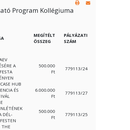
ató Program Kollégiuma
MEGÍTÉLT
PÁLYÁZATI
SA
ÖSSZEG
SZÁM
AEV
ÉSÉRE A
500.000
779113/24
FESTA
Ft
ÉNYEN
CASE HUB
ENCIA ÉS
6.000.000
779113/27
IVÁL
Ft
RE
LENLÉTÉNEK
500.000
 DÉL-
779113/25
Ft
 FESTEN
 THE