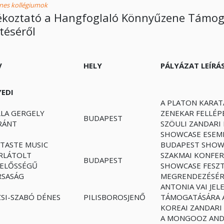
enes kollégiumok
ékoztató a Hangfoglaló Könnyűzene Támog
téséről
V
HELY
PÁLYÁZAT LEÍRÁ
YEDI
A PLATON KARAT
LLA GERGELY
ZENEKAR FELLÉP
BUDAPEST
RÁNT
SZÖULI ZANDARI 
SHOWCASE ESEM
STASTE MUSIC
BUDAPEST SHOW
RLÁTOLT
SZAKMAI KONFER
BUDAPEST
LELŐSSÉGŰ
SHOWCASE FESZT
RSASÁG
MEGRENDEZÉSÉ
ANTONIA VAI JE
SI-SZABÓ DÉNES
PILISBOROSJENŐ
TÁMOGATÁSÁRA A
KOREAI ZANDARI
A MONGOOZ AND