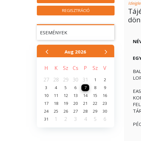
Ideigl
Táj
REGISZTRÁCIÓ
dön
ESEMÉNYEK
NÉ
Aug
2026
EG
H
K
Sz
Cs
P
Sz
V
BA
LO
27
28
29
30
31
1
2
3
4
5
6
7
8
9
EA
10
11
12
13
14
15
16
KO
17
18
19
20
21
22
23
FE
TÁ
24
25
26
27
28
29
30
1
2
3
4
5
6
31
PÉC