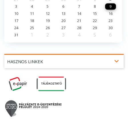
3
4
5
6
7
8
9
10
11
12
13
14
15
16
17
18
19
20
21
22
23
24
25
26
27
28
29
30
1
2
3
4
5
6
31
expand_more
HASZNOS LINKEK