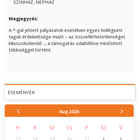
SZÍNHÁZ, NÉPHÁZ
Megjegyzés:
A
*
-gal jelzett pályázatok esetében egyes kollégiumi
tagok érdekeltsége miatt – az összeférhetetlenséget
kiküszöbölendő -, a támogatás odaítélése minősített
többséggel történt.
ESEMÉNYEK
Aug
2026
H
K
Sz
Cs
P
Sz
V
27
28
29
30
31
1
2